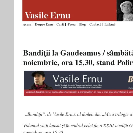
Acasa
Despre Ernu
Carti
Presa
Blog
Contact
Linkuri
Bandiţii la Gaudeamus / sâmbătă
noiembrie, ora 15,30, stand Pol
„Bandiţii“, de Vasile Ernu, al doilea din „Mica trilogie 
Volumul va fi lansat şi în cadrul celei de-a XXIII-a ediţi
noiembrie, ora 15,30.