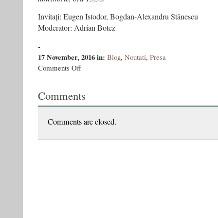
Invitați: Eugen Istodor, Bogdan-Alexandru Stănescu
Moderator: Adrian Botez
-
17 November, 2016
in:
Blog
,
Noutati
,
Presa
on
Comments Off
Bandiţii
la
Comments
Gaudeamus
/
sâmbătă,
19
Comments are closed.
noiembrie,
ora
15,30,
stand
Polirom