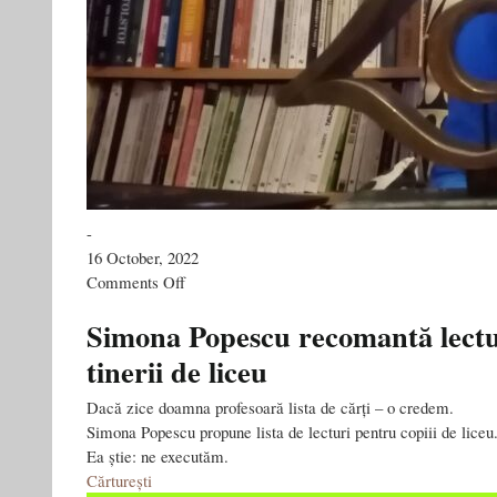
-
16 October, 2022
on
Comments Off
Șerban
Axinte,
Simona Popescu recomantă lectu
Cosmin
tinerii de liceu
Ciotloș,
Vasile
Ernu,
Dacă zice doamna profesoară lista de cărți – o credem.
Cristian
Simona Popescu propune lista de lecturi pentru copiii de liceu
Fulaș
Ea știe: ne executăm.
și
Cărturești
Teodora