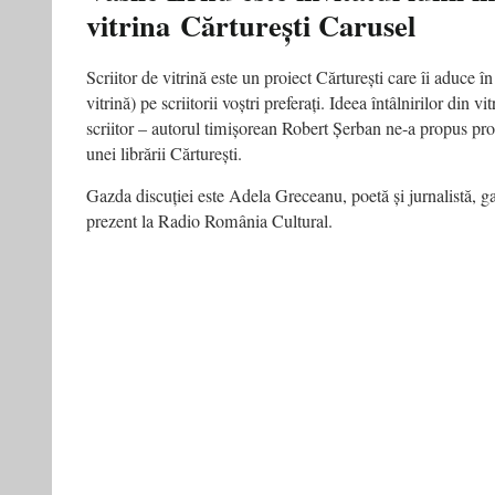
vitrina Cărturești Carusel
în
japoneză
–
ぼ
Scriitor de vitrină este un proiect Cărturești care îi aduce în c
く
vitrină) pe scriitorii voștri preferați. Ideea întâlnirilor din vi
は
scriitor – autorul timișorean Robert Șerban ne-a propus proie
ソ
unei librării Cărturești.
連
生
ま
Gazda discuției este Adela Greceanu, poetă și jurnalistă, 
れ
prezent la Radio România Cultural.
by
ヴ
ァ
シ
レ・
エ
ル
ヌ