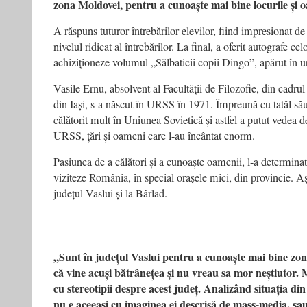
zona Moldovei, pentru a cunoaște mai bine locurile și o
A răspuns tuturor întrebărilor elevilor, fiind impresionat de 
nivelul ridicat al întrebărilor. La final, a oferit autografe cel
achiziționeze volumul „Sălbaticii copii Dingo”, apărut în 
Vasile Ernu, absolvent al Facultății de Filozofie, din cadrul
din Iași, s-a născut în URSS în 1971. Împreună cu tatăl său
călătorit mult în Uniunea Sovietică și astfel a putut vedea 
URSS, țări și oameni care l-au încântat enorm.
Pasiunea de a călători și a cunoaște oamenii, l-a determinat
viziteze România, în special orașele mici, din provincie. Așa
județul Vaslui și la Bârlad.
„Sunt în județul Vaslui pentru a cunoaște mai bine zo
că vine acuși bătrânețea și nu vreau sa mor neștiutor
cu stereotipii despre acest județ. Analizând situația di
nu e aceeași cu imaginea ei descrisă de mass-media, sa