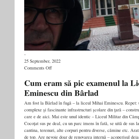
-
25 September, 2022
on
Comments Off
la
liceul
Cum eram să pic examenul la Li
Mihail
Eminescu din Bârlad
Kogălniceanul
Am fost la Bârlad în fugă – la liceul Mihai Eminescu. Repet: 
complexe şi fascinante infrastructuri școlare din ţară – constr
care e de aici. Mai este unul identic – Liceul Militar din Câ
Cocoțat sus pe deal, cu un parc imens în fată, se uită de sus l
cantina, terenuri, alte corpuri pentru diverse, cămine etc. Ar
de top. Are nevoie doar de renovarea internă – acoperișul deja