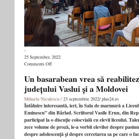
-
25 September, 2022
on
Comments Off
Cum
eram
Un basarabean vrea să reabilite
să
județului Vaslui și a Moldovei
pic
examenul
la
Mihaela Niculescu /
23 septembrie 2022/ plus24.ro
Liceul
Întâlnire interesantă, ieri, în Sala de marmură a Liceu
Mihai
Eminescu” din Bârlad. Scriitorul Vasile Ernu, din Re
Eminescu
participat la o discuție colocvială cu elevii liceului. Tale
din
Bârlad
zece volume de proză, le-a vorbit elevilor despre pasiun
despre adolescență și despre cercetarea sa pe care o fa