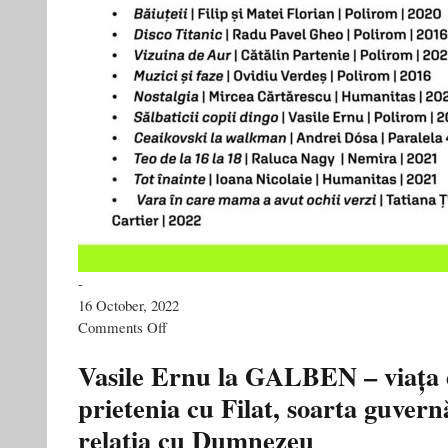
-
16 October, 2022
on
Comments Off
Simona
Popescu
Vasile Ernu la GALBEN – viața d
recomantă
prietenia cu Filat, soarta guvern
lecturi
pentru
relația cu Dumnezeu
tinerii