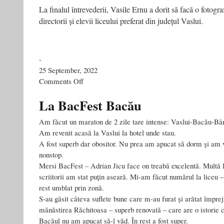
La finalul întrevederii, Vasile Ernu a dorit să facă o fotogra
directorii și elevii liceului preferat din județul Vaslui.
-
25 September, 2022
on
Comments Off
Un
basarabean
La BacFest Bacău
vrea
să
Am făcut un maraton de 2 zile tare intense: Vaslui-Bacău-Bâr
reabiliteze
Am revenit acasă la Vaslui la hotel unde stau.
imaginea
A fost superb dar obositor. Nu prea am apucat să dorm şi am vo
județului
Vaslui
nonstop.
și
Mersi BacFest – Adrian Jicu face on treabă excelentă. Multă 
a
scriitorii am stat puţin aseară. Mi-am făcut numărul la liceu –
Moldovei
rest umblat prin zonă.
S-au găsit câteva suflete bune care m-au furat şi arătat împre
mănăstirea Răchitoasa – superb renovată – care are o istorie 
Bacăul nu am apucat să-l văd. În rest a fost super.