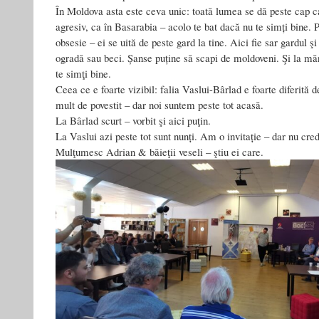
În Moldova asta este ceva unic: toată lumea se dă peste cap ca
agresiv, ca în Basarabia – acolo te bat dacă nu te simți bine.
obsesie – ei se uită de peste gard la tine. Aici fie sar gardul şi 
ogradă sau beci. Șanse puține să scapi de moldoveni. Şi la măn
te simţi bine.
Ceea ce e foarte vizibil: falia Vaslui-Bârlad e foarte diferită
mult de povestit – dar noi suntem peste tot acasă.
La Bârlad scurt – vorbit şi aici puţin.
La Vaslui azi peste tot sunt nunți. Am o invitație – dar nu cre
Mulţumesc Adrian & băieţii veseli – ştiu ei care.