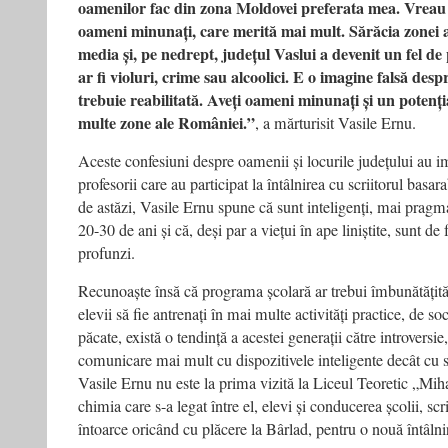
oamenilor fac din zona Moldovei preferata mea. Vreau s
oameni minunați, care merită mai mult. Sărăcia zonei a
media și, pe nedrept, județul Vaslui a devenit un fel de 
ar fi violuri, crime sau alcoolici. E o imagine falsă desp
trebuie reabilitată. Aveți oameni minunați și un poten
multe zone ale României.”
, a mărturisit Vasile Ernu.
Aceste confesiuni despre oamenii și locurile județului au im
profesorii care au participat la întâlnirea cu scriitorul basa
de astăzi, Vasile Ernu spune că sunt inteligenți, mai pragm
20-30 de ani și că, deși par a viețui în ape liniștite, sunt de
profunzi.
Recunoaște însă că programa școlară ar trebui îmbunătățită,
elevii să fie antrenați în mai multe activități practice, de so
păcate, există o tendință a acestei generații către introversie
comunicare mai mult cu dispozitivele inteligente decât cu 
Vasile Ernu nu este la prima vizită la Liceul Teoretic „Mi
chimia care s-a legat între el, elevi și conducerea școlii, sc
întoarce oricând cu plăcere la Bârlad, pentru o nouă întâlni