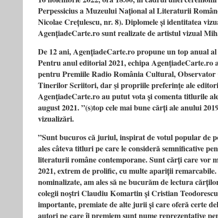
Perpessicius a Muzeului Național al Literaturii Române
Nicolae Crețulescu, nr. 8). Diplomele și identitatea viz
AgențiadeCarte.ro sunt realizate de artistul vizual Mi
De 12 ani, AgențiadeCarte.ro propune un top anual al 
Pentru anul editorial 2021, echipa AgenţiadeCarte.ro a
pentru Premiile Radio România Cultural, Observator 
Tinerilor Scriitori, dar şi propriile preferinţe ale editori
AgenţiadeCarte.ro au putut vota și comenta titlurile al
august 2021. ”(s)top cele mai bune cărți ale anului 201
vizualizări.
”Sunt bucuros că juriul, inspirat de votul popular de 
ales câteva titluri pe care le consideră semnificative pen
literaturii române contemporane. Sunt cărți care vor m
2021, extrem de prolific, cu multe apariții remarcabile.
nominalizate, am ales să ne bucurăm de lectura cărților s
colegii noștri Claudiu Komartin și Cristian Teodorescu, 
importante, premiate de alte jurii și care oferă certe del
autori pe care îi premiem sunt nume reprezentative pe