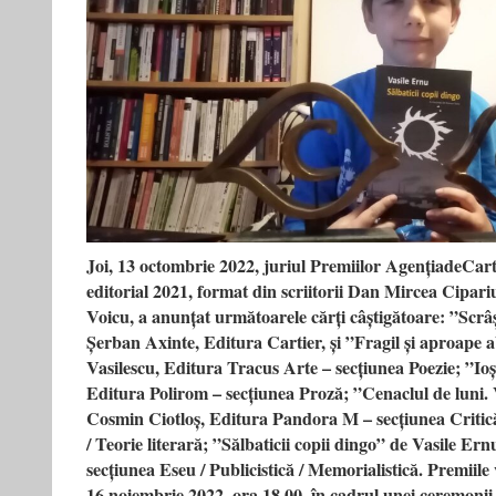
Joi, 13 octombrie 2022, juriul Premiilor AgențiadeCar
editorial 2021, format din scriitorii Dan Mircea Cipari
Voicu, a anunțat următoarele cărți câștigătoare: ”Scrâș
Șerban Axinte, Editura Cartier, și ”Fragil și aproape
Vasilescu, Editura Tracus Arte – secțiunea Poezie; ”Ioș
Editura Polirom – secțiunea Proză; ”Cenaclul de luni. 
Cosmin Ciotloș, Editura Pandora M – secțiunea Critică l
/ Teorie literară; ”Sălbaticii copii dingo” de Vasile Er
secțiunea Eseu / Publicistică / Memorialistică. Premiile
16 noiembrie 2022, ora 18.00, în cadrul unei ceremonii 