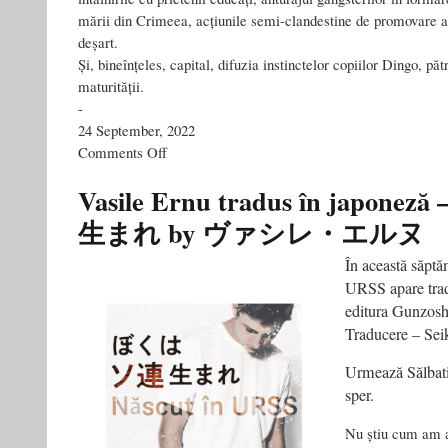
mării din Crimeea, acțiunile semi-clandestine de promovare a 
deșart.
Și, bineînțeles, capital, difuzia instinctelor copiilor Dingo, pă
maturității.
-
24 September, 2022
on
Comments Off
Dan
Pachițu
Vasile Ernu tradus în japon
/ Sălbaticii
生まれ by ヴァシレ・エルヌ
Copii
Dingo
În această săptă
URSS apare trad
editura Gunzosh
Traducere – Sei
Urmează Sălbatic
sper.
Nu știu cum am aj