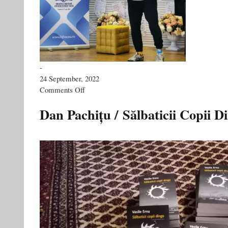
-
24 September, 2022
on
Comments Off
La
BacFest
Dan Pachițu / Sălbaticii Copii D
Bacău