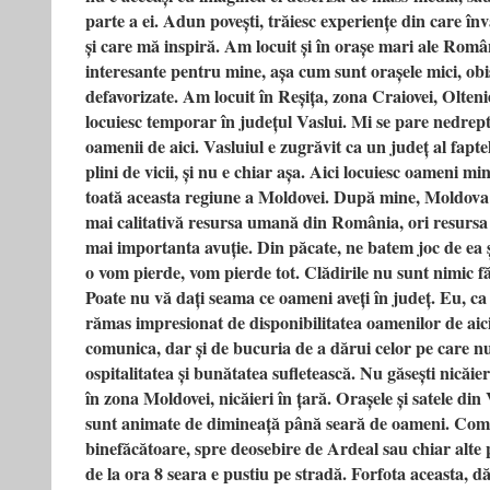
parte a ei. Adun povești, trăiesc experiențe din care înv
și care mă inspiră. Am locuit și în orașe mari ale Româ
interesante pentru mine, așa cum sunt orașele mici, obiș
defavorizate. Am locuit în Reșița, zona Craiovei, Olteni
locuiesc temporar în județul Vaslui. Mi se pare nedrept
oamenii de aici. Vasluiul e zugrăvit ca un județ al fapte
plini de vicii, și nu e chiar așa. Aici locuiesc oameni min
toată aceasta regiune a Moldovei. După mine, Moldova
mai calitativă resursa umană din România, ori resurs
mai importanta avuție. Din păcate, ne batem joc de ea 
o vom pierde, vom pierde tot. Clădirile nu sunt nimic f
Poate nu vă dați seama ce oameni aveți în județ. Eu, ca
rămas impresionat de disponibilitatea oamenilor de aici 
comunica, dar și de bucuria de a dărui celor pe care nu
ospitalitatea și bunătatea sufletească. Nu găsești nicăie
în zona Moldovei, nicăieri în țară. Orașele și satele din 
sunt animate de dimineață până seară de oameni. Comu
binefăcătoare, spre deosebire de Ardeal sau chiar alte
de la ora 8 seara e pustiu pe stradă. Forfota aceasta, d