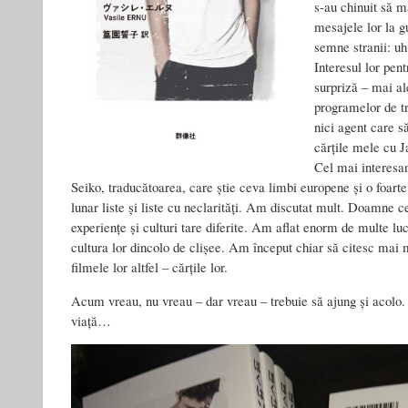
s-au chinuit să 
mesajele lor la 
semne stranii: u
Interesul lor pen
surpriză – mai ale
programelor de t
nici agent care s
cărțile mele cu 
Cel mai interesan
Seiko, traducătoarea, care știe ceva limbi europene și o foar
lunar liste și liste cu neclarități. Am discutat mult. Doamne ce
experiențe și culturi tare diferite. Am aflat enorm de multe lu
cultura lor dincolo de clișee. Am început chiar să citesc mai m
filmele lor altfel – cărțile lor.
Acum vreau, nu vreau – dar vreau – trebuie să ajung și acolo.
viață…