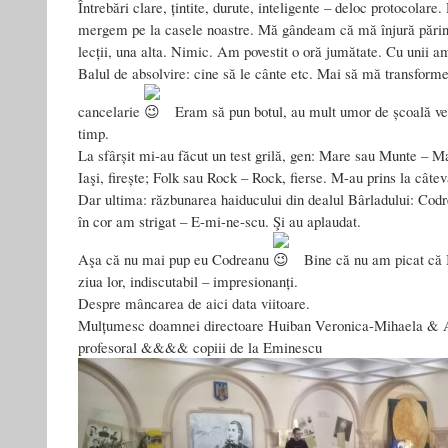
Întrebări clare, țintite, durute, inteligente – deloc protocolare
mergem pe la casele noastre. Mă gândeam că mă înjură părinți
lecții, una alta. Nimic. Am povestit o oră jumătate. Cu unii a
Balul de absolvire: cine să le cânte etc. Mai să mă transforme 
cancelarie
Eram să pun botul, au mult umor de școală ve
timp.
La sfârșit mi-au făcut un test grilă, gen: Mare sau Munte – Mar
Iaşi, firește; Folk sau Rock – Rock, fierse. M-au prins la câte
Dar ultima: răzbunarea haiducului din dealul Bârladului: Codr
în cor am strigat – E-mi-ne-scu. Şi au aplaudat.
Aşa că nu mai pup eu Codreanu
Bine că nu am picat că I
ziua lor, indiscutabil – impresionanți.
Despre mâncarea de aici data viitoare.
Mulțumesc doamnei directoare Huiban Veronica-Mihaela & 
profesoral &&&& copiii de la Eminescu