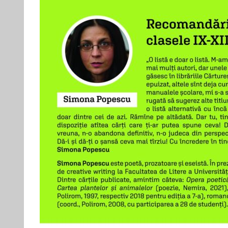
Vasilescu,
câștigătorii
Premiilor
AgențiadeCarte.ro
pentru
anul
editorial
2021