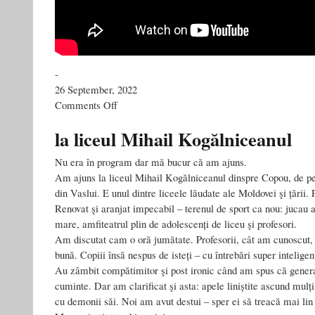
-
26 September, 2022
on
Comments Off
Vasile
Ernu
la liceul Mihail Kogălniceanul
la
GALBEN
Nu era în program dar mă bucur că am ajuns.
–
Am ajuns la liceul Mihail Kogălniceanul dinspre Copou, de p
viața
din Vaslui. E unul dintre liceele lăudate ale Moldovei şi țării.
de
scriitor,
Renovat şi aranjat impecabil – terenul de sport ca nou: jucau 
prietenia
mare, amfiteatrul plin de adolescenți de liceu şi profesori.
cu
Am discutat cam o oră jumătate. Profesorii, cât am cunoscut, 
Filat,
bună. Copiii însă nespus de isteți – cu întrebări super inteligent
soarta
guvernării
Au zâmbit compătimitor şi post ironic când am spus că generaț
PAS
cuminte. Dar am clarificat şi asta: apele liniștite ascund mul
și
cu demonii săi. Noi am avut destui – sper ei să treacă mai lin
relația