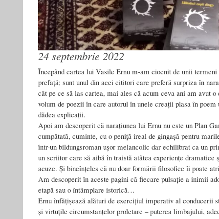
24 septembrie 2022
Începând cartea lui Vasile Ernu m-am ciocnit de unii termeni î
prefață; sunt unul din acei cititori care preferă surpriza în na
cât pe ce să las cartea, mai ales că acum ceva ani am avut o e
volum de poezii în care autorul în unele creații plasa în poem u
dădea explicații.
Apoi am descoperit că narațiunea lui Ernu nu este un Plan Gan
cumpătată, cuminte, cu o peniță ireal de gingașă pentru marile
într-un bildungsroman ușor melancolic dar echilibrat ca un pri
un scriitor care să aibă în traistă atâtea experiențe dramatice ș
acuze. Și bineînțeles că nu doar formării filosofice îi poate atr
Am descoperit în aceste pagini că fiecare pulsație a inimii ad
etapă sau o întâmplare istorică…
Ernu înfățișează alături de exercițiul imperativ al conducerii s
și virtuțile circumstanțelor proletare – puterea limbajului, ade