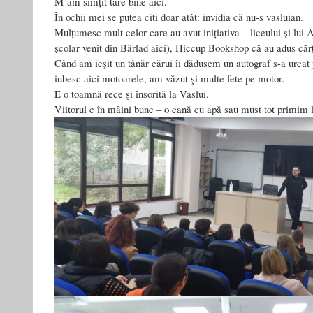
M-am simțit tare bine aici.
cu
În ochii mei se putea citi doar atât: invidia că nu-s vasluian.
Dumnezeu
Mulțumesc mult celor care au avut inițiativa – liceului şi lui
școlar venit din Bârlad aici), Hiccup Bookshop că au adus cărț
Când am ieşit un tânăr cărui îi dădusem un autograf s-a urcat 
iubesc aici motoarele, am văzut şi multe fete pe motor.
E o toamnă rece şi însorită la Vaslui.
Viitorul e în mâini bune – o cană cu apă sau must tot primim l