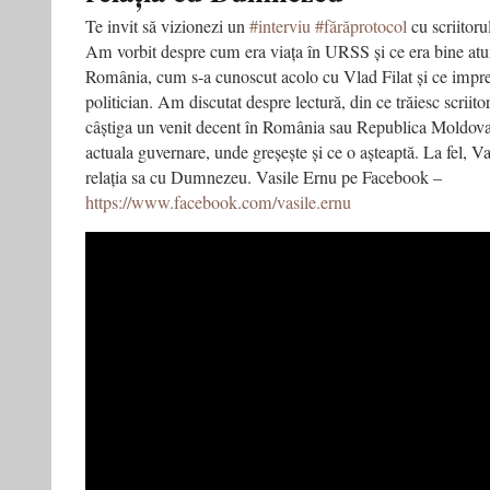
de
liceu
Te invit să vizionezi un
#interviu
#fărăprotocol
cu scriitoru
Am vorbit despre cum era viața în URSS și ce era bine atun
România, cum s-a cunoscut acolo cu Vlad Filat și ce impresi
politician. Am discutat despre lectură, din ce trăiesc scriitor
câștiga un venit decent în România sau Republica Moldova
actuala guvernare, unde greșește și ce o așteaptă. La fel, Vas
relația sa cu Dumnezeu. Vasile Ernu pe Facebook –
https://www.facebook.com/vasile.ernu