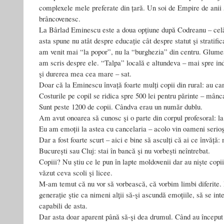
complexele mele preferate din țară. Un soi de Empire de anii
brâncovenesc.
La Bârlad Eminescu este a doua opțiune după Codreanu – celăl
asta spune nu atât despre educație cât despre statut şi stratifi
am venit mai “la popor”, nu la “burghezia” din centru. Glume
am scris despre ele. “Talpa” locală e altundeva – mai spre indu
şi durerea mea cea mare – sat.
Doar că la Eminescu învață foarte mulți copii din rural: au can
Costurile pe copil se ridica spre 500 lei pentru părinte – mânc
Sunt peste 1200 de copii. Cândva erau un număr dublu.
Am avut onoarea să cunosc şi o parte din corpul profesoral: la
Eu am emoții la astea cu cancelaria – acolo vin oameni serioși
Dar a fost foarte scurt – aici e bine să asculți că ai ce învăță:
București sau Cluj: stai în bancă şi nu vorbești neîntrebat.
Copiii? Nu știu ce le pun în lapte moldovenii dar au niște copii 
văzut ceva scoli şi licee.
M-am temut că nu vor să vorbească, că vorbim limbi diferite.
generație ştie ca nimeni alţii să-şi ascundă emoțiile, să se in
capabili de asta.
Dar asta doar aparent până să-şi dea drumul. Când au început