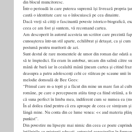
din blocul muncitoresc.
Într-o perioadă în care puterea supremă își livrează propria ța
caută o identitate care sa o înlocuiască pe cea dinainte.
Dacă vreți să citiți o fascinantă poveste istorico-biografică, e
ceea ce am fost și suntem, vă recomand cartea.
Am descoperit în autorul acesteia un scriitor care prezintă fap
cunoașterea într-un stil aparte, echilibrat și detașat, ca și cum 
postumă pentru muritorii de azi.
Sunt destul de rare momentele de umor din roman dar odată apă
să te împiedici. Eu eram în autobuz, urcam din salină către s
mână de bară iar în cealaltă mână țineam cartea și citind fra
deasupra a patru adolescenți cehi ce stăteau pe scaune unii în 
melodie domoală de Bee Gees:
“Primul care m-a topit și a făcut din mine un mare fan al cultur
române, pe care o percepusem atâta timp ca fiind străină, a fo
că suna perfect în limba mea, indiferent cum se numea ea (
În al doilea rând pentru că era aproape de ceea ce simțeam 
lângă mine. Nu conta din ce lume venea: << aud materia plân
punkist”.
Din povestire nu lipsește mai nimic din ceea ce poate cuprind
întâlnirile cu prietenii educați, anturajul gangsterilor în forma