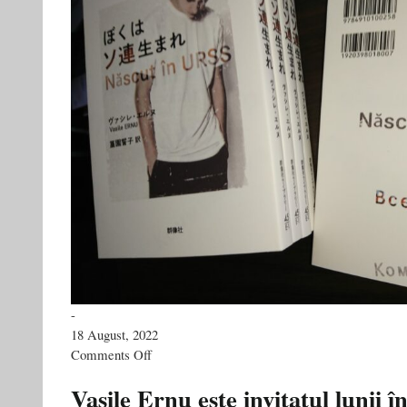
-
18 August, 2022
on
Comments Off
Vasile
Ernu
Vasile Ernu este invitatul lunii î
tradus