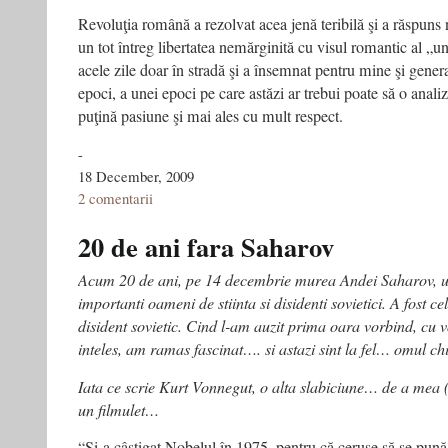
Revoluţia română a rezolvat acea jenă teribilă şi a răspuns n
un tot întreg libertatea nemărginită cu visul romantic al „un
acele zile doar în stradă şi a însemnat pentru mine şi genera
epoci, a unei epoci pe care astăzi ar trebui poate să o anal
puţină pasiune şi mai ales cu mult respect.
-
18 December, 2009
2 comentarii
20 de ani fara Saharov
Acum 20 de ani, pe 14 decembrie murea Andei Saharov, un
importanti oameni de stiinta si disidenti sovietici. A fost ce
disident sovietic. Cind l-am auzit prima oara vorbind, cu vo
inteles, am ramas fascinat…. si astazi sint la fel… omul c
Iata ce scrie Kurt Vonnegut, o alta slabiciune… de a mea
un filmulet…
“Şi-a câştigat Nobelul în 1975, pentru că ceruse să se pună