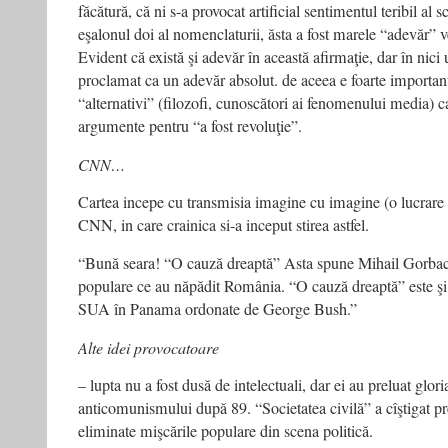
făcătură, că ni s-a provocat artificial sentimentul teribil al 
eşalonul doi al nomenclaturii, ăsta a fost marele “adevăr” 
Evident că există şi adevăr în această afirmaţie, dar în nici 
proclamat ca un adevăr absolut. de aceea e foarte important 
“alternativi” (filozofi, cunoscători ai fenomenului media) c
argumente pentru “a fost revoluţie”.
CNN…
Cartea incepe cu transmisia imagine cu imagine (o lucrare 
CNN, in care crainica si-a inceput stirea astfel.
“Bună seara! “O cauză dreaptă” Asta spune Mihail Gorbaci
populare ce au năpădit România. “O cauză dreaptă” este şi
SUA în Panama ordonate de George Bush.”
Alte idei provocatoare
– lupta nu a fost dusă de intelectuali, dar ei au preluat glori
anticomunismului după 89. “Societatea civilă” a cîştigat pr
eliminate mişcările populare din scena politică.