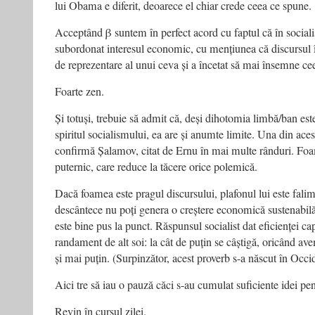
lui Obama e diferit, deoarece el chiar crede ceea ce spune.
Acceptând β suntem în perfect acord cu faptul că în sociali
subordonat interesul economic, cu mențiunea că discursul î
de reprezentare al unui ceva și a încetat să mai însemne ce
Foarte zen.
Și totuși, trebuie să admit că, deși dihotomia limbă/ban es
spiritul socialismului, ea are și anumte limite. Una din ace
confirmă Șalamov, citat de Ernu în mai multe rânduri. Foa
puternic, care reduce la tăcere orice polemică.
Dacă foamea este pragul discursului, plafonul lui este fal
descântece nu poți genera o creștere economică sustenabilă
este bine pus la punct. Răspunsul socialist dat eficienței cap
randament de alt soi: la cât de puțin se câștigă, oricând av
și mai puțin. (Surpinzător, acest proverb s-a născut în Occi
Aici tre să iau o pauză căci s-au cumulat suficiente idei pe
Revin în cursul zilei.