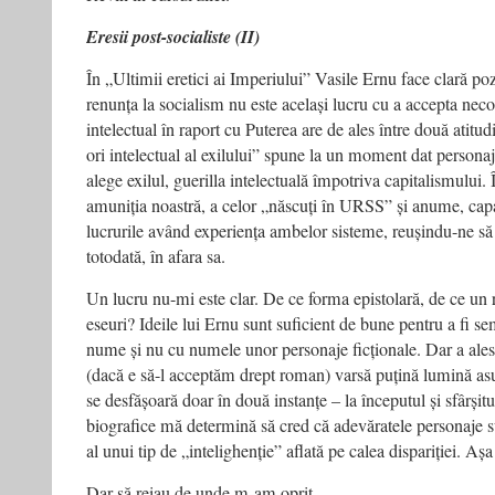
Eresii post-socialiste (II)
În „Ultimii eretici ai Imperiului” Vasile Ernu face clară poz
renunța la socialism nu este același lucru cu a accepta nec
intelectual în raport cu Puterea are de ales între două atitudi
ori intelectual al exilului” spune la un moment dat persona
alege exilul, guerilla intelectuală împotriva capitalismului. 
amuniția noastră, a celor „născuți în URSS” și anume, capa
lucrurile având experiența ambelor sisteme, reușindu-ne să 
totodată, în afara sa.
Un lucru nu-mi este clar. De ce forma epistolară, de ce un
eseuri? Ideile lui Ernu sunt suficient de bune pentru a fi s
nume și nu cu numele unor personaje ficționale. Dar a ale
(dacă e să-l acceptăm drept roman) varsă puțină lumină as
se desfășoară doar în două instanțe – la începutul și sfârșit
biografice mă determină să cred că adevăratele personaje su
al unui tip de „intelighenție” aflată pe calea dispariției. Așa
Dar să reiau de unde m-am oprit.