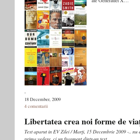
ale Generatiei X…
-
18 December, 2009
4 comentarii
Libertatea crea noi forme de via
Text aparut in EV Zilei / Marţi, 15 Decembrie 2009 -.. nu 
prima vedere, ci un fragment dintr-un text