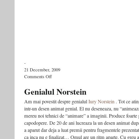
-
21 December, 2009
on
Comments Off
Cel
mai
Genialul Norstein
influent
intelectual
Am mai povestit despre genialul
Iury Norstein
. Tot ce ati
din
intr-un desen animat genial. El nu deseneaza, nu “animeaz
Rusia
mereu noi tehnici de “animare” a imaginii. Produce foarte 
capodopere. De 20 de ani lucreaza la un desen animat du
a aparut dar deja a luat premii pentru fragmentele prezenta
ca inca nu e finalizat… Omul are un ritm aparte. Cu greu 