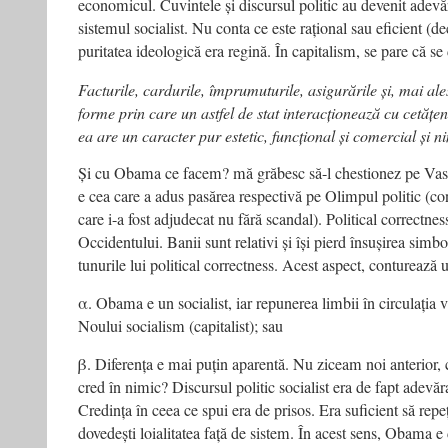
economicul. Cuvintele și discursul politic au devenit ade
sistemul socialist. Nu conta ce este rațional sau eficient (de
puritatea ideologică era regină. În capitalism, se pare că se
Facturile, cardurile, împrumuturile, asigurările și, mai ale
forme prin care un astfel de stat interacționează cu cetățen
ea are un caracter pur estetic, funcțional și comercial și n
Și cu Obama ce facem? mă grăbesc să-l chestionez pe Vasi
e cea care a adus pasărea respectivă pe Olimpul politic (c
care i-a fost adjudecat nu fără scandal). Political correctnes
Occidentului. Banii sunt relativi și își pierd însușirea simb
tunurile lui political correctness. Acest aspect, conturează 
α. Obama e un socialist, iar repunerea limbii în circulația v
Noului socialism (capitalist); sau
β. Diferența e mai puțin aparentă. Nu ziceam noi anterior, 
cred în nimic? Discursul politic socialist era de fapt adev
Credința în ceea ce spui era de prisos. Era suficient să repeț
dovedești loialitatea față de sistem. În acest sens, Obama e di