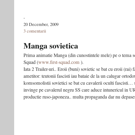
-
20 December, 2009
3 comentarii
Manga sovietica
Prima animatie Manga (din cunostintele mele) pe o tema so
Squad (
www.first-squad.com
).
Iata 2 Trailer-uri.. Eroii (buni) sovietic se bat cu eroii (rai) f
ametitor: teutonii fascisti iau bataie de la un calugar ortodox
komsomolistii sovietici se bat cu cavalerii oculti fascisti… 
invinge pe cavalerul negru SS care aduce intunericul in U
productie ruso-japoneza.. multa propaganda dar nu depa