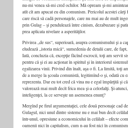
nu-mi venea să-mi cred ochilor. Mă opream şi-mi aminteam
atît cît am apucat eu din comunism. Pericolul acestei cărţi
care riscă să cadă personajele, care nu mai au de mult ingenu
prin Gulag – şi pendulează între cinism, dezabuzare şi pat
prea aplicata nivelare a asperităţilor.
Privirea „de sus“, superioară, asupra comunismului şi a ca
eludează „istoria mică“, sumedenia de detalii care, de fapt
Iată, concluzia că, excepţie făcînd escrocii, toţi am servit si
pentru că şi ei au acţionat în spiritul şi în interiorul sistemu
egalizarea vinii. Privind din înalt, aşa o fi. La limită, to
de a merge la şcoala comunistă, legitimînd-o şi, odată cu ea
reprezenta. Dar eu tot cred că vina nu e egal împărţită şi că 
valorează mai mult decît frica mea şi-a celorlalţi. Şi-atunci,
inteligenţei, la ce serveşte un asemenea enunţ?
Mergînd pe firul argumentaţiei, cele două personaje cad de 
Gulagul, nici unul dintre sisteme nu e mai bun decît celălalt
într-unul, opresiune a economicului în celălalt – efecte comp
oamenii nici în capitalism, cum n-au fost nici în comunism