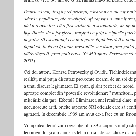
Pentru că voi, dragii mei prieteni, cărora nu v-au convenit 
adevăr, neplăcute) ale revoluţiei, aţi convins o lume întrea
nici n-a avut loc, că a fost vorba de o scamatorie, de un mi
înşelătorie, de o jonglerie, reuşind ca prin tertipurile poeti
negative să escamotaţi cea mai mare faptă istorică a pop
faptul că, la fel ca în toate revoluţiile, a existat prea mult
pălăvrăgeală, prea mult haos. (G.M.Tamas, Scrisoare cătr
2002
)
Cei doi autori, Konrad Petrovszky şi Ovidiu Ţichindeleanu,
realităţi mai puţin discutate provocate tocami de un soi de p
a unui discurs legitimator. Ei spun, şi sînt perfect de acord,
aproape complet din “poveştile revoluţionare” muncitorii, pr
mişcările din ţară. Efectul? Eliminarea unei realităţi clare:
necunoscute ar fi, oricîte rapoarte SRI oficiale care să con
agitatori, în decembrie 1989 am avut de-a face cu un fen
Voluptatea demitizării revoluţiei din 89 a cuprins mulţi istori
fenomenului şi am ajuns astfel la un soi de concluzie clară c