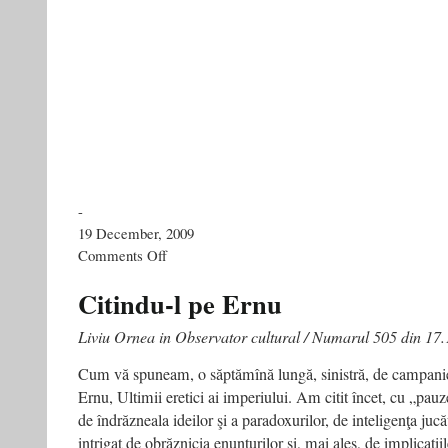
-
19 December, 2009
on
Comments Off
Manga
sovietica
Citindu-l pe Ernu
Liviu Ornea in Observator cultural / Numarul 505 din 17
Cum vă spuneam, o săptămînă lungă, sinistră, de campanie a
Ernu, Ultimii eretici ai imperiului. Am citit încet, cu „pauz
de îndrăzneala ideilor şi a paradoxurilor, de inteligenţa juc
intrigat de obrăznicia enunţurilor şi, mai ales, de implicaţiil