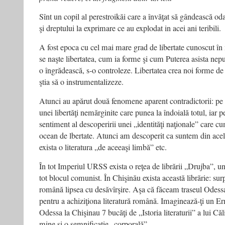
Sînt un copil al perestroikăi care a învăţat să gândească oda
şi dreptului la exprimare ce au explodat in acei ani teribili.
A fost epoca cu cel mai mare grad de libertate cunoscut î
se naşte libertatea, cum ia forme şi cum Puterea asista neput
o îngrădească, s-o controleze. Libertatea crea noi forme de
ştia să o instrumentalizeze.
Atunci au apărut două fenomene aparent contradictorii: pe 
unei libertăţi nemărginite care punea la îndoială totul, iar p
sentiment al descoperirii unei „identităţi naţionale” care cu
ocean de lbertate. Atunci am descoperit ca suntem din acel
exista o literatura „de aceeaşi limbă” etc.
În tot Imperiul URSS exista o reţea de librării „Drujba”, un
tot blocul comunist. În Chişinău exista această librărie: surp
română lipsea cu desăvîrşire. Aşa că făceam traseul Odes
pentru a achiziţiona literatură română. Imaginează-ţi un Ern
Odessa la Chişinau 7 bucăţi de „Istoria literaturii” a lui Că
mine şi o semnificaţie „corporală”.