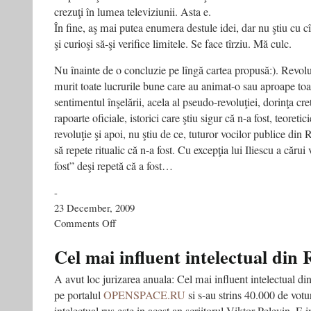
crezuţi în lumea televiziunii. Asta e.
În fine, aş mai putea enumera destule idei, dar nu ştiu cu cîţi
şi curioşi să-şi verifice limitele. Se face tîrziu. Mă culc.
Nu înainte de o concluzie pe lîngă cartea propusă:). Revol
murit toate lucrurile bune care au animat-o sau aproape toa
sentimentul înşelării, acela al pseudo-revoluţiei, dorinţa cr
rapoarte oficiale, istorici care ştiu sigur că n-a fost, teoretic
revoluţie şi apoi, nu ştiu de ce, tuturor vocilor publice din 
să repete ritualic că n-a fost. Cu excepţia lui Iliescu a cărui 
fost” deşi repetă că a fost…
-
23 December, 2009
on
Comments Off
Revoluţia
de
Cel mai influent intelectual din 
la
televizor.
A avut loc jurizarea anuala: Cel mai influent intelectual din
Cum
pe portalul
OPENSPACE.RU
si s-au strins 40.000 de votu
am
distrus