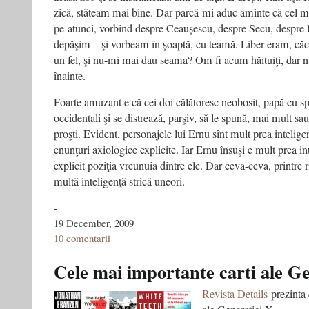
zică, stăteam mai bine. Dar parcă-mi aduc aminte că cel m
pe-atunci, vorbind despre Ceauşescu, despre Secu, despre l
depăşim – şi vorbeam în şoaptă, cu teamă. Liber eram, căci 
un fel, şi nu-mi mai dau seama? Om fi acum hăituiţi, dar 
înainte.
Foarte amuzant e că cei doi călătoresc neobosit, papă cu spo
occidentali şi se distrează, parşiv, să le spună, mai mult sau
proşti. Evident, personajele lui Ernu sînt mult prea intelige
enunţuri axiologice explicite. Iar Ernu însuşi e mult prea in
explicit poziţia vreunuia dintre ele. Dar ceva-ceva, printre r
multă inteligenţă strică uneori.
-
19 December, 2009
10 comentarii
Cele mai importante carti ale G
Revista Details
prezinta 