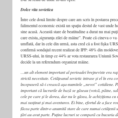
Dolce vita sovietica
Între cele două limite despre care am scris în postarea pre
falimentul economic există un spațiu destul de vast unde h
sine acasă. Această stare de beatitudine a durat nu mai puți
care exista„siguranța zilei de mâine”. Poate că cineva o va
umflată, dar în cele din urmă, asta cred că a fost fișka URS
confirmă sondajul recent realizat de IPP: 48% din moldove
URSS-ului, în timp ce 44% ar vota restaurarea Uniunii Sovi
decide la un referendum organizat mâine.
…un alt element important al perioadei brejneviste era rap
strictă necesitate. Cetățeanul sovietic intrase și el în era 
începuseră să-i crească așa-numitele „nevoi” cotidiene. Pe
important că lucrurile de bază se găseau (votcă, pâine, sal
cele pe care și le dorea, dar nu le găsea, le achiziționa cu
mai susținut și mai aventuros. Ei bine, efortul de a face ros
făcea parte dintr-o anumită stare de care numai cetățenii u
țări au avut parte. Puține lucruri se compară cu bucuria d