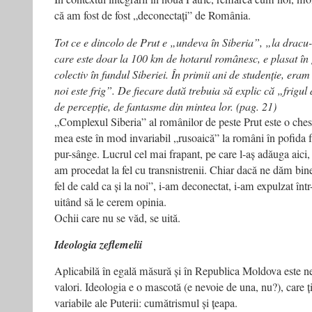
că am fost de fost „deconectați” de România.
Tot ce e dincolo de Prut e „undeva în Siberia”, „la dracu
care este doar la 100 km de hotarul românesc, e plasat în
colectiv în fundul Siberiei. În primii ani de studenție, era
noi este frig”. De fiecare dată trebuia să explic că „frigu
de percepție, de fantasme din mintea lor. (pag. 21)
„Complexul Siberia” al românilor de peste Prut este o ches
mea este în mod invariabil „rusoaică” la români în pofida 
pur-sânge. Lucrul cel mai frapant, pe care l-aș adăuga aici, 
am procedat la fel cu transnistrenii. Chiar dacă ne dăm bine
fel de cald ca și la noi”, i-am deconectat, i-am expulzat înt
uitând să le cerem opinia.
Ochii care nu se văd, se uită.
Ideologia zeflemelii
Aplicabilă în egală măsură și în Republica Moldova este ne-
valori. Ideologia e o mascotă (e nevoie de una, nu?), care ț
variabile ale Puterii: cumătrismul și țeapa.