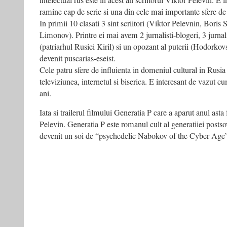
intelectual rus este in acest an scriitorul Viktor Pelevin. E 
cel
ramine cap de serie si una din cele mai importante sfere de 
mai
In primii 10 clasati 3 sint scriitori (Viktor Pelevnin, Boris
mare
Limonov). Printre ei mai avem 2 jurnalisti-blogeri, 3 jurnalist
mit
democratic
(patriarhul Rusiei Kiril) si un opozant al puterii (Hodorkovs
românesc
devenit puscarias-eseist.
Cele patru sfere de influienta in domeniul cultural in Rusia s
televiziunea, internetul si biserica. E interesant de vazut c
ani.
Iata si trailerul filmului Generatia P care a aparut anul ast
Pelevin. Generatia P este romanul cult al generatiiei postsov
devenit un soi de “psychedelic Nabokov of the Cyber Age