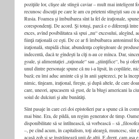
poziţiile lor, clişee ale stîngii caviar – mult mai inteligent 
recunosc discuţii pe care le am cu prieteni stîngişti sau cu 
Rusia. Foamea şi îmbuibarea sînt la fel de iraţionale, spun
corespondenţi. De acord. Şi totuşi, parcă e o diferenţă între
exces, avînd posibilitatea să spui „nu“ excesului, alegînd, ad
fiinţă raţională ce eşti. De ce ar fi îmbuibarea antonimul f
iraţională, stupidă chiar, abundenţa copleşitoare de produse 
indecentă, dacă te gîndeşti la cîţi n-au ce mînca. Dar, sincer,
goale, şi alimentaţiei „raţionale“ sau „ştiinţifice“, ba şi of
unul dintre personaje spune că nu i-a lipsit, în copilărie, ni
bază; eu îmi aduc aminte că şi în anii şaptezeci, pe la încep
nimic, tînjeam, iraţional, fireşte, şi după altele, de care 
care, uneori, apucasem să gust, de la blugi americani la ciu
soiul de dulciuri şi alte bunătăţi.
Sînt pasaje în care cei doi epistolieri par a spune că în com
mai bine. Era, de pildă, un regim generator de timp. Oame
disponibilitate să se întîlnească, să vorbească – să „filoso
–, pe cînd acum, în capitalism, toţi aleargă, muncesc, sînt ef
acasă zob şi se înstrăinează unii de alţii. E drept, cam aşa e.