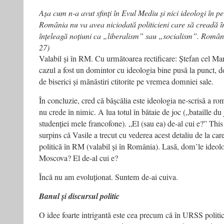
Așa cum n-a avut sfinți în Evul Mediu și nici ideologi în 
România nu va avea niciodată politicieni care să creadă î
înțeleagă noțiuni ca „liberalism” sau „socialism”. Români
27)
Valabil și în RM. Cu următoarea rectificare: Ștefan cel Mare
cazul a fost un domintor cu ideologia bine pusă la punct, d
de biserici și mănăstiri ctitorite pe vremea domniei sale.
În concluzie, cred că bășcălia este ideologia ne-scrisă a ro
nu crede în nimic. A lua totul în bătaie de joc („bataille du
studenției mele francofone). „El (sau ea) de-al cui e?” This
surpins că Vasile a trecut cu vederea acest detaliu de la car
politică în RM (valabil și în România). Lasă, dom’le ideol
Moscova? El de-al cui e?
Încă nu am evoluționat. Suntem de-ai cuiva.
Banul și discursul politic
O idee foarte intrigantă este cea precum că în URSS politic