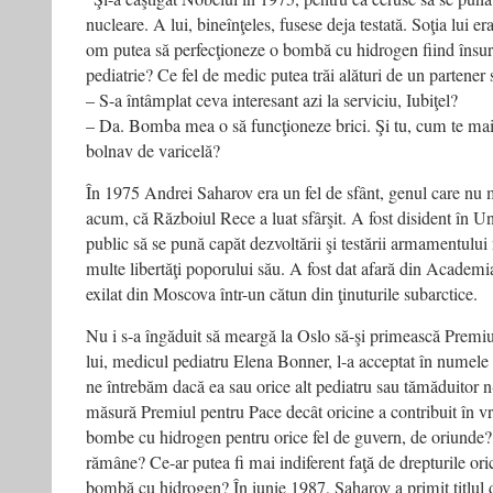
nucleare. A lui, bineînţeles, fusese deja testată. Soţia lui e
om putea să perfecţioneze o bombă cu hidrogen fiind însura
pediatrie? Ce fel de medic putea trăi alături de un partener s
– S-a întâmplat ceva interesant azi la serviciu, Iubiţel?
– Da. Bomba mea o să funcţioneze brici. Şi tu, cum te mai 
bolnav de varicelă?
În 1975 Andrei Saharov era un fel de sfânt, genul care nu m
acum, că Războiul Rece a luat sfârşit. A fost disident în U
public să se pună capăt dezvoltării şi testării armamentului
multe libertăţi poporului său. A fost dat afară din Academi
exilat din Moscova într-un cătun din ţinuturile subarctice.
Nu i s-a îngăduit să meargă la Oslo să-şi primească Premi
lui, medicul pediatru Elena Bonner, l-a acceptat în numele 
ne întrebăm dacă ea sau orice alt pediatru sau tămăduitor n
măsură Premiul pentru Pace decât oricine a contribuit în vr
bombe cu hidrogen pentru orice fel de guvern, de oriunde
rămâne? Ce-ar putea fi mai indiferent faţă de drepturile ori
bombă cu hidrogen? În iunie 1987, Saharov a primit titlul 