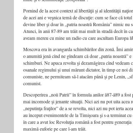
Pornind de la acest context al libertăţii şi al identităţii naţ
de acei ani e veşnica temă de discuţie: cum se face că totul 
devine liber şi doar în „patria noastră România” nimic nu s
Atunci, în anii 87-89 am trăit mai mult în stradă decît în 
aveam mereu cu mine un radio cu care ascultam Europa liber
Moscova era în avangarda schimbărilor din zonă. Îmi ami
o anumită jenă cînd ne gîndeam că doar „patria noastră” e i
schimburi. Ne apuca revolta şi dezamăgirea cînd vedeam că 
osanale regimului şi unui mărunt dictator, în timp ce noi d
comuniste, ne permiteam să-l atacăm până şi pe Lenin, „sfâ
comunist.
Descoperirea „noii Patrii” în formula anilor ă87-ă89 a fost
mai incomode şi jenante situaţii. Nici azi nu pot uita acea 
„neputinţa fraţilor” de a se revolta, nici azi nu pot ierta acea
au început evenimentele de la Timişoara şi s-a terminat cu c
în care a avut loc Revoluţia română a fost pentru generaţi
maximă euforie pe care l-am trăit.