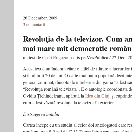
-
26 December, 2009
3 comentarii
Revoluţia de la televizor. Cum am
mai mare mit democratic român
un text de
Costi Rogozanu
cris pe VoxPublica / 22 Dec. 2
Acest text e un îndemn către o altfel de filtrare a lucrurilo
şi în ultimii 20 de ani. O carte mai puţin populară decît inte
general criminal, dincolo de întrebările din gama “a fost s
“Revoluţia română televizată”. E o antologie coordonată 
Ovidiu Ţichindeleanu, apărută la
Idea din Cluj
, şi cuprind
cum a fost văzută revoluţia la televizor în exterior.
Distrugerea mitului
Cartea începe cu un studiu al celor doi antologatori care re
urmă cu vreo 8-9 ani de G.M.Tamas într-o scrisoare către i