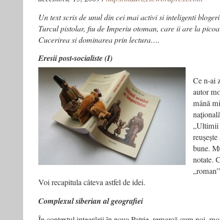
Un text scris de unul din cei mai activi si inteligenti bloger
Turcul pistolar, fiu de Imperiu otoman, care ii are la picoar
Cucerirea si dominarea prin lectura….
Eresii post-socialiste (I)
Ce n-ai z
autor mo
mână mi
națională
„Ultimii 
reușește 
bune. Mu
notate. C
„roman”?
Voi recapitula câteva astfel de idei.
Complexul siberian al geografiei
În contextul integrării în noua Patrie, remarcă cum noi, m