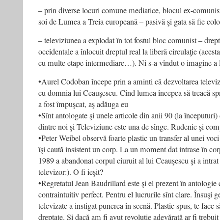
– prin diverse locuri comune mediatice, blocul ex-comunist 
soi de Lumea a Treia europeană – pasivă şi gata să fie colo
– televiziunea a explodat în tot fostul bloc comunist – dre
occidentale a înlocuit dreptul real la liberă circulaţie (acest
cu multe etape intermediare…). Ni s-a vîndut o imagine a li
•Aurel Codoban începe prin a aminti că dezvoltarea televi
cu domnia lui Ceauşescu. Cînd lumea începea să treacă s
a fost împuşcat, aş adăuga eu
•Sînt antologate şi unele articole din anii 90 (la începuturi
dintre noi şi Televiziune este una de sînge. Rudenie şi comp
•Peter Weibel observă foarte plastic un transfer al unei voc
îşi caută insistent un corp. La un moment dat intrase în co
1989 a abandonat corpul ciuruit al lui Ceauşescu şi a intra
televizor:). O fi ieşit?
•Regretatul Jean Baudrillard este şi el prezent în antologie c
contraintuitiv perfect. Pentru el lucrurile sînt clare. Însuşi g
televizate a instigat punerea în scenă. Plastic spus, te face să
dreptate. Şi dacă am fi avut revoluţie adevărată ar fi trebui