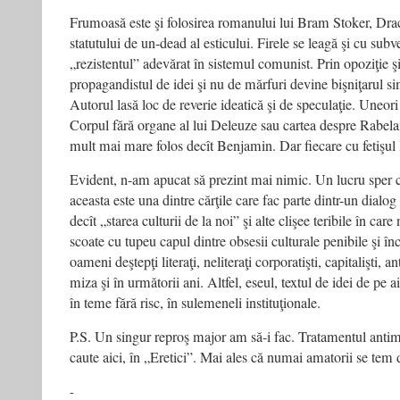
Frumoasă este şi folosirea romanului lui Bram Stoker, Dracu
statutului de un-dead al esticului. Firele se leagă şi cu subv
„rezistentul” adevărat în sistemul comunist. Prin opoziţie şi
propagandistul de idei şi nu de mărfuri devine bişniţarul si
Autorul lasă loc de reverie ideatică şi de speculaţie. Uneori 
Corpul fără organe al lui Deleuze sau cartea despre Rabelais 
mult mai mare folos decît Benjamin. Dar fiecare cu fetişul 
Evident, n-am apucat să prezint mai nimic. Un lucru sper c
aceasta este una dintre cărţile care fac parte dintr-un dial
decît „starea culturii de la noi” şi alte clişee teribile în c
scoate cu tupeu capul dintre obsesii culturale penibile şi în
oameni deştepţi literaţi, neliteraţi corporatişti, capitalişti, an
miza şi în următorii ani. Altfel, eseul, textul de idei de pe 
în teme fără risc, în sulemeneli instituţionale.
P.S. Un singur reproş major am să-i fac. Tratamentul anti
caute aici, în „Eretici”. Mai ales că numai amatorii se te
-