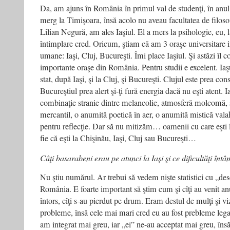
Da, am ajuns în România în primul val de studenţi, în anul 
Beatles
Rocked
merg la Timişoara, însă acolo nu aveau facultatea de filoso
The
Lilian Negură, am ales Iaşiul. El a mers la psihologie, eu, l
Kremlin
întimplare cred. Oricum, ştiam că am 3 oraşe universitare i
umane: Iaşi, Cluj, Bucureşti. Îmi place Iaşiul. Şi astăzi îl 
importante oraşe din România. Pentru studii e excelent. Iaş
stat, după Iaşi, şi la Cluj, şi Bucureşti. Clujul este prea co
Bucureştiul prea alert şi-ţi fură energia dacă nu eşti atent. Ia
combinaţie stranie dintre melancolie, atmosferă molcomă, s
mercantil, o anumită poetică în aer, o anumită mistică val
pentru reflecţie. Dar să nu mitizăm… oamenii cu care eşti în
fie că eşti la Chişinău, Iaşi, Cluj sau Bucureşti…
Câţi basarabeni erau pe atunci la Iaşi şi ce dificultăţi întâ
Nu ştiu numărul. Ar trebui să vedem nişte statistici cu „de
România. E foarte important să ştim cum şi cîţi au venit anua
întors, cîţi s-au pierdut pe drum. Eram destul de mulţi şi vi
probleme, însă cele mai mari cred eu au fost prebleme lega
am integrat mai greu, iar „ei” ne-au acceptat mai greu, însă