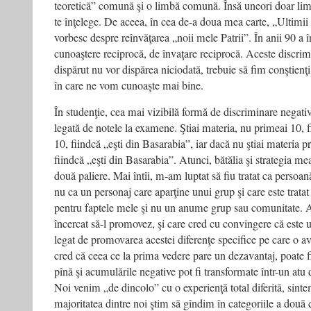
teoretică” comună şi o limbă comună. Însă uneori doar limb
te înţelege. De aceea, în cea de-a doua mea carte, „Ultimii 
vorbesc despre reînvăţarea „noii mele Patrii”. În anii 90 a 
cunoaştere reciprocă, de învaţare reciprocă. Aceste discrim
dispărut nu vor dispărea niciodată, trebuie să fim conştien
în care ne vom cunoaşte mai bine.
În studenţie, cea mai vizibilă formă de discriminare negati
legată de notele la examene. Ştiai materia, nu primeai 10, fi
10, fiindcă „eşti din Basarabia”, iar dacă nu ştiai materia 
fiindcă „eşti din Basarabia”. Atunci, bătălia şi strategia me
două paliere. Mai întîi, m-am luptat să fiu tratat ca persoan
nu ca un personaj care aparţine unui grup şi care este trata
pentru faptele mele şi nu un anume grup sau comunitate. A
încercat să-l promovez, şi care cred cu convingere că este u
legat de promovarea acestei diferenţe specifice pe care o a
cred că ceea ce la prima vedere pare un dezavantaj, poate f
pînă şi acumulările negative pot fi transformate într-un atu 
Noi venim „de dincolo” cu o experienţă total diferită, sint
majoritatea dintre noi ştim să gîndim în categoriile a două 