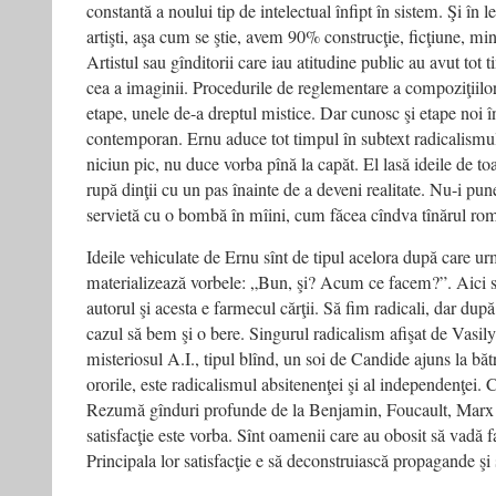
constantă a noului tip de intelectual înfipt în sistem. Şi în 
artişti, aşa cum se ştie, avem 90% construcţie, ficţiune, min
Artistul sau gînditorii care iau atitudine public au avut to
cea a imaginii. Procedurile de reglementare a compoziţiilo
etape, unele de-a dreptul mistice. Dar cunosc şi etape noi 
contemporan. Ernu aduce tot timpul în subtext radicalismul
niciun pic, nu duce vorba pînă la capăt. El lasă ideile de toa
rupă dinţii cu un pas înainte de a deveni realitate. Nu-i pun
servietă cu o bombă în mîini, cum făcea cîndva tînărul ro
Ideile vehiculate de Ernu sînt de tipul acelora după care u
materializează vorbele: „Bun, şi? Acum ce facem?”. Aici s
autorul şi acesta e farmecul cărţii. Să fim radicali, dar după
cazul să bem şi o bere. Singurul radicalism afişat de Vasil
misteriosul A.I., tipul blînd, un soi de Candide ajuns la bătr
ororile, este radicalismul absitenenţei şi al independenţei.
Rezumă gînduri profunde de la Benjamin, Foucault, Marx ş
satisfacţie este vorba. Sînt oamenii care au obosit să vadă f
Principala lor satisfacţie e să deconstruiască propagande şi 