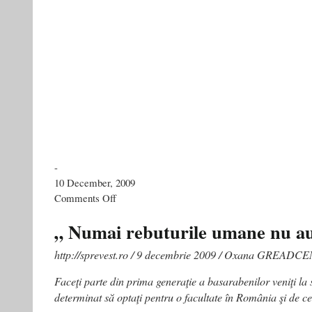
-
10 December, 2009
on
Comments Off
Pentru
iubitorii
„ Numai rebuturile umane nu au 
de
cultura
http://sprevest.ro / 9 decembrie 2009 / Oxana GREAD
alternativa
si
Faceţi parte din prima generaţie a basarabenilor veniţi la
vintage:
determinat să optaţi pentru o facultate în România şi de c
How
The