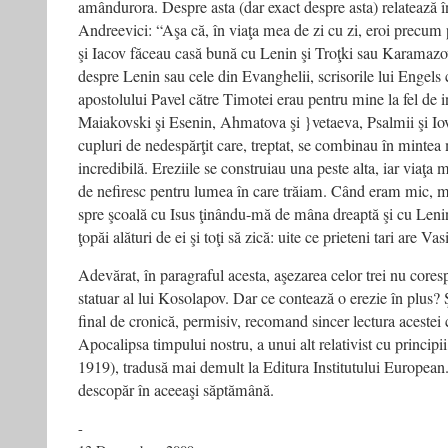
amândurora. Despre asta (dar exact despre asta) relatează în
Andreevici: “Aşa că, în viaţa mea de zi cu zi, eroi precum
şi Iacov făceau casă bună cu Lenin şi Troţki sau Karamazov
despre Lenin sau cele din Evanghelii, scrisorile lui Engels
apostolului Pavel către Timotei erau pentru mine la fel de i
Maiakovski şi Esenin, Ahmatova şi }vetaeva, Psalmii şi I
cupluri de nedespărţit care, treptat, se combinau în mintea 
incredibilă. Ereziile se construiau una peste alta, iar viaţa
de nefiresc pentru lumea în care trăiam. Când eram mic
spre şcoală cu Isus ţinându-mă de mâna dreaptă şi cu Leni
ţopăi alături de ei şi toţi să zică: uite ce prieteni tari are Va
Adevărat, în paragraful acesta, aşezarea celor trei nu core
statuar al lui Kosolapov. Dar ce contează o erezie în plus? 
final de cronică, permisiv, recomand sincer lectura acestei
Apocalipsa timpului nostru, a unui alt relativist cu princip
1919), tradusă mai demult la Editura Institutului European.
descopăr în aceeaşi săptămână.
-