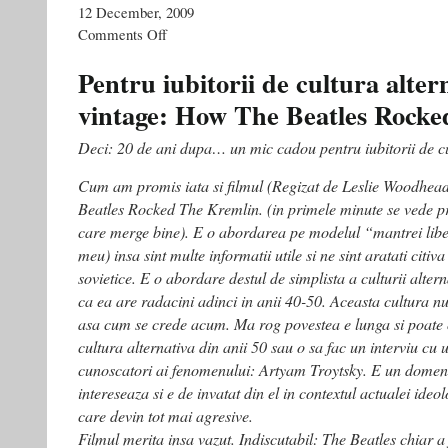
12 December, 2009
on
Comments Off
Mantrele
libertăţii.
Pentru iubitorii de cultura altern
Ereticii
vintage: How The Beatles Rock
imperiilor
şi
o
Deci: 20 de ani dupa… un mic cadou pentru iubitorii de cul
carte
care
Cum am promis iata si filmul (Regizat de Leslie Woodhea
ar
Beatles Rocked The Kremlin. (in primele minute se vede pr
trebui
care merge bine). E o abordarea pe modelul “mantrei libe
să
fie
meu) insa sint multe informatii utile si ne sint aratati citiva
la
sovietice. E o abordare destul de simplista a culturii alte
modă
ca ea are radacini adinci in anii 40-50. Aceasta cultura n
asa cum se crede acum. Ma rog povestea e lunga si poate o
cultura alternativa din anii 50 sau o sa fac un interviu cu 
cunoscatori ai fenomenului: Artyam Troytsky. E un domen
intereseaza si e de invatat din el in contextul actualei ideol
care devin tot mai agresive.
Filmul merita insa vazut. Indiscutabil: The Beatles chiar 