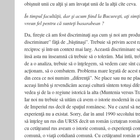
obişnuit unii cu alţii şi am învaţat unii de la alţii cîte ceva.
În timpul facultăţii, dar şi acum fiind la Bucureşti, aţi simţi
vreun fel pentru că sunteţi basarabean ?
Da, fireşte că am fost discriminaţi aşa cum şi noi am prod
discriminare” făţă de „băştinaşi”. Trebuie să privim acest r
reciproc şi într-un context mai larg. Această discriminare s
însă asta nu înseamnă că trebuie să o tolerăm. Mai întîi, tr
de a o analiza, trebuie să o înţelegem, să vedem care sînt 
acţionam, să o combatem. Problema mare legată de acest r
din ceea ce noi numim „diferenţă”. Ne place sau nu ne pla
aceaşi limbă şi revendicăm aceaşi cultură sîntem totuşi difer
vedea şi de la o regiune istorică la alta (Muntenia versus T
Iar noi nu trebuie să uităm că avem o istorie modernă în c
de Imperiul rus decît de spaţiul românesc. Nu e cazul să n
experienţă nu a existat. Sorry, dar în anul 1990 secolului t
să înţeleg un rus din URSS decît un român (cetaţean româ
cu cetăţeanul rus aveam o istorie comună, o experienţă co
comună, o viaţă cotidiană comună. Cu cetăţeanul român a