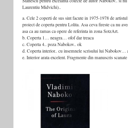
Stanescu pentru excelanta colecte de autor Nabokov.. si nu
Laurentiu Midvichi)..
a. Cele 2 coperti de sus sint facute in 1975-1978 de artist
proiect de coperta pentru Lolita. Asa ceva fireste ca nu a
asa ca au ramas ca opere de referinta in zona SotzArt.
b. Coperta 1… neagra… ofof dar treaca
c. Coperta 4.. poza Nabokov.. ok
d. Coperta interior.. cu insemnele scrisului lui Nabokov… a
e. Interior arata excelent. Fragmente din manuscris scanate 