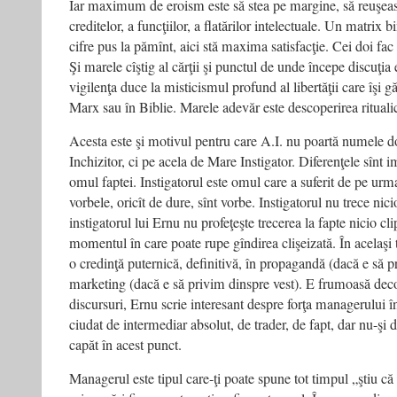
Iar maximum de eroism este să stea pe margine, să reuşească
creditelor, a funcţiilor, a flatărilor intelectuale. Un matrix 
cifre pus la pămînt, aici stă maxima satisfacţie. Cei doi f
Şi marele cîştig al cărţii şi punctul de unde începe discuţia 
vigilenţa duce la misticismul profund al libertăţii care îşi găs
Marx sau în Biblie. Marele adevăr este descoperirea ritualic
Acesta este şi motivul pentru care A.I. nu poartă numele 
Inchizitor, ci pe acela de Mare Instigator. Diferenţele sînt i
omul faptei. Instigatorul este omul care a suferit de pe urma 
vorbele, oricît de dure, sînt vorbe. Instigatorul nu trece nicio
instigatorul lui Ernu nu profeţeşte trecerea la fapte nicio cl
momentul în care poate rupe gîndirea clişeizată. În acelaş
o credinţă puternică, definitivă, în propagandă (dacă e să p
marketing (dacă e să privim dinspre vest). E frumoasă deco
discursuri, Ernu scrie interesant despre forţa managerului în
ciudat de intermediar absolut, de trader, de fapt, dar nu-şi
capăt în acest punct.
Managerul este tipul care-ţi poate spune tot timpul „ştiu c