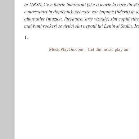
in URSS. Ce e foarte interesant (si e o teorie la care tin si 
cunoscatori in domeniu): cei care vor impune (liderii) in a
alternative (muzica, literatura, arte vizuale) sint copiii eli
mai buni rockeri sovietici sint nepotii lui Lenin si Stalin. I
1.
MusicPlayOn.com – Let the music play on!