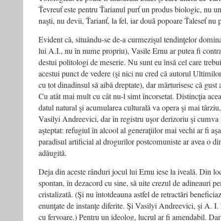
Ťevreuť este pentru Ťarianul purť un produs biologic, nu un
naşti, nu devii, Ťarianť, la fel, iar două popoare Ťaleseť nu 
Evident că, situându-se de-a curmezişul tendinţelor domina
lui A.I., nu în nume propriu), Vasile Ernu ar putea fi cont
destui politologi de meserie. Nu sunt eu însă cel care trebui
acestui punct de vedere (şi nici nu cred că autorul Ultimilor
cu tot dinadinsul să aibă dreptate), dar mărturisesc că gust
Cu atât mai mult cu cât nu-l simt încorsetat. Distincţia ace
datul natural şi acumularea culturală va opera şi mai târziu, 
Vasilyi Andreevici, dar în registru uşor derizoriu şi cumva
aşteptat: refugiul în alcool al generaţiilor mai vechi ar fi 
paradisul artificial al drogurilor postcomuniste ar avea o d
adăugită.
Deja din aceste rânduri jocul lui Ernu iese la iveală. Din loc 
spontan, în dezacord cu sine, să uite crezul de adineauri p
cristalizată. (Şi nu întotdeauna astfel de retractări beneficiaz
enunţate de instanţe diferite. Şi Vasilyi Andreevici, şi A. I
cu fervoare.) Pentru un ideolog, lucrul ar fi amendabil. Dar 