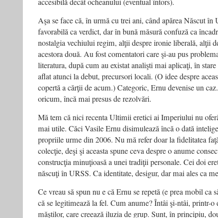
accesibilă decât ocheanului (eventual întors).
Aşa se face că, în urmă cu trei ani, când apărea Născut în U
favorabilă ca verdict, dar în bună măsură confuză ca încadr
nostalgia vechiului regim, alţii despre ironie liberală, alţii 
acestora două. Au fost comentatori care şi-au pus problema
literatura, după cum au existat analişti mai aplicaţi, în stare
aflat atunci la debut, precursori locali. (O idee despre aceas
copertă a cărţii de acum.) Categoric, Ernu devenise un caz.
oricum, încă mai presus de rezolvări.
Mă tem că nici recenta Ultimii eretici ai Imperiului nu oferă
mai utile. Căci Vasile Ernu disimulează încă o dată intelige
propriile urme din 2006. Nu mă refer doar la fidelitatea faţă
colecţie, deşi şi aceasta spune ceva despre o anume consecv
construcţia minuţioasă a unei tradiţii personale. Cei doi eret
născuţi în URSS. Ca identitate, desigur, dar mai ales ca men
Ce vreau să spun nu e că Ernu se repetă (e prea mobil ca să
că se legitimează la fel. Cum anume? Întâi şi-ntâi, printr-o e
măştilor, care creează iluzia de grup. Sunt, în principiu, do