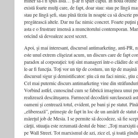
miner să-i fi spus asta… ţi-ar fi spart capul. În noua ordine
există foarte mulţi care, de fapt, doar stau: stau pe lîngă m
stau pe lîngă şefi, stau pînă tîrziu în noapte ca să descrie p
pregătească altele. Dar nu fac nimic concret. Foarte puţin
asta e o frustrare imensă a muncitorului contemporan. Mana
oricînd să devoaleze acest secret.
Apoi, şi mai interesant, discursul antimarketing, anti-PR, 
este unul extrem clişeizat acum, un discurs care de fapt co
paradox al corporaţiei: toţi sînt manageri într-o clădire de s
le-ar fi funcţia. Toţi vor un tip de costum, un tip de maşină 
discursul sigur şi demistificator: ştiu că nu faci nimic, şti
Cel mai puternic discurs antimarketing vine din străfunduri
Vorbind astfel, cunoscînd cum se fabrică imaginea unui prod
realizează descătuşarea. Farmecul decodării surclasează astf
oameni şi centrează totul, evident, pe bani şi pe statut. Pîn
„eliberează”, primeşte de fapt în loc de un amărît de statu
măreţul job de Mesia. I se permite să decodeze, să fie sceptic
cărţii, stiuaţia este rezumată destul de bine: „Toţi marxiştii 
pe Wall Street. Tot marxismul de azi, zice el, şi toată gîndir