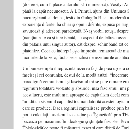
(doi eroi, cum îi place autorului să-i numească): Vasilyi A
până la capăt necunoscut, A.I. Primul, ajuns din Uniunea S
bucureşteană, al doilea, ieşit din Gulag în Rusia modernă a t
experienţe diferite, ba chiar şi opinii diferite, expuse pe la
savuroasă şi adeseori paradoxală. N-aş vorbi, totuşi, despr
(naraţiunea e ca şi inexistentă, iar aspectul de lettres russe
din pălăria unui singur autor), cât despre, schimbând tot ce
platonice. Ceea ce îndreptăţeşte impresia, remarcată de mai 
lucrurile de la zero, fără a se sinchisi de reziduurile analit
Un bun exemplu îl reprezintă rezerva faţă de prea uşoara cor
fascist şi cel comunist, destul de la modă astăzi: “Încercare
paradigmă comunismul şi fascismul mi se pare o mare eroa
regimuri totalitare violente şi absurde, însă fascismul, îmi 
acest lucru, este mult mai aproape de capitalism decât co
înrudit cu sistemul capitalist tocmai datorită acestei logici
care se produce. Dacă regimul capitalist se produce prin b
pot fi calculaţi, fascismul se susţine pe Ťgeneticăť, prin Ťb
bazează pe măsurare. În ideologie şi ştiinţele fasciste, Ťevre
Ťbiologicăť ce poate fi măsurată exact şi care diferă de Ťaria