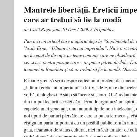
Mantrele libertăţii. Ereticii imper
care ar trebui să fie la modă
de Costi Rogozanu 10 Dec / 2009 / Voxpublica
Pun aici un articol care a apărut deja în “Suplimentul de 
Vasile Ernu, “Ultimii eretici ai imperiului”. Nu e o recenz
un început de discuţie pe teme comune care ne obsedează 
cer scuze pentru pasaje care v-ar putea părea ilizibile. Dar
toamnei în România şi că ar trebui să fie la modă. Obsesia 
E foarte greu să scrii despre cartea unui prieten, dar uneori
„Ultimii eretici ai imperiului” a lui Vasile Ernu e din acele 
vorbă, dialoghezi. Asta o să încerc şi acum. O să redau cît
din timpul lecturii acestei cărţi. Ernu fotografiază un spirit
capetele unei generaţii, unui anumit tip de nou intelectual, 
noi tipuri de pariuri pierzătoare care ar putea fermeca şi cîş
cîştiga un pariu important cu un posibil public român amat
gata, neamator de status cultural, nici măcar amator de cult
vorbă directă despre propria viaţă, despre noile realităţi.