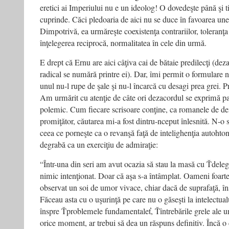
eretici ai Imperiului nu e un ideolog! O dovedeşte până şi tit
cuprinde. Căci pledoaria de aici nu se duce în favoarea unei 
Dimpotrivă, ea urmăreşte coexistenţa contrariilor, toleranţa 
înţelegerea reciprocă, normalitatea în cele din urmă.
E drept că Ernu are aici câţiva cai de bătaie predilecţi (d
radical se numără printre ei). Dar, îmi permit o formulare 
unul nu-l rupe de şale şi nu-l încarcă cu desagi prea grei. Pr
Am urmărit cu atenţie de câte ori dezacordul se exprimă p
polemic. Cum fiecare scrisoare conţine, ca romanele de d
promiţător, căutarea mi-a fost dintru-nceput înlesnită. N-o să
ceea ce porneşte ca o revanşă faţă de intelighenţia autoht
degrabă ca un exerciţiu de admiraţie:
“Într-una din seri am avut ocazia să stau la masă cu Ťdeleg
nimic intenţionat. Doar că aşa s-a întâmplat. Oameni foarte
observat un soi de umor vivace, chiar dacă de suprafaţă, îns
Făceau asta cu o uşurinţă pe care nu o găseşti la intelectua
înspre Ťproblemele fundamentaleť, Ťîntrebările grele ale um
orice moment, ar trebui să dea un răspuns definitiv. Încă o 