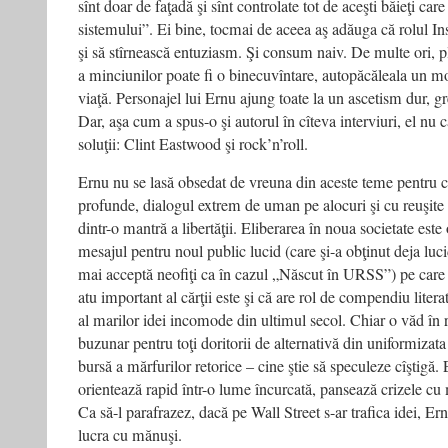
sînt doar de faţadă şi sînt controlate tot de aceşti băieţi car
sistemului”. Ei bine, tocmai de aceea aş adăuga că rolul Inst
şi să stîrnească entuziasm. Şi consum naiv. De multe ori,
a minciunilor poate fi o binecuvîntare, autopăcăleala un mo
viaţă. Personajel lui Ernu ajung toate la un ascetism dur, gr
Dar, aşa cum a spus-o şi autorul în cîteva interviuri, el nu 
soluţii: Clint Eastwood şi rock’n’roll.
Ernu nu se lasă obsedat de vreuna din aceste teme pentru 
profunde, dialogul extrem de uman pe alocuri şi cu reuşite
dintr-o mantră a libertăţii. Eliberarea în noua societate este
mesajul pentru noul public lucid (care şi-a obţinut deja luci
mai acceptă neofiţi ca în cazul „Născut în URSS”) pe care 
atu important al cărţii este şi că are rol de compendiu liter
al marilor idei incomode din ultimul secol. Chiar o văd în r
buzunar pentru toţi doritorii de alternativă din uniformizat
bursă a mărfurilor retorice – cine ştie să speculeze cîştigă.
orientează rapid într-o lume încurcată, pansează crizele cu m
Ca să-l parafrazez, dacă pe Wall Street s-ar trafica idei, Ernu
lucra cu mănuşi.