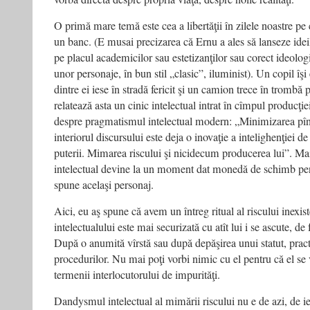
O primă mare temă este cea a libertăţii în zilele noastre pe 
un banc. (E musai precizarea că Ernu a ales să lanseze idei
pe placul academicilor sau estetizanţilor sau corect ideolog
unor personaje, în bun stil „clasic”, iluminist). Un copil îşi
dintre ei iese în stradă fericit şi un camion trece în trombă 
relatează asta un cinic intelectual intrat în cîmpul producţ
despre pragmatismul intelectual modern: „Minimizarea pînă 
interiorul discursului este deja o inovaţie a intelighenţiei d
puterii. Mimarea riscului şi nicidecum producerea lui”. Ma
intelectual devine la un moment dat monedă de schimb pent
spune acelaşi personaj.
Aici, eu aş spune că avem un întreg ritual al riscului inexist
intelectualului este mai securizată cu atît lui i se ascute, de
După o anumită vîrstă sau după depăşirea unui statut, pract
procedurilor. Nu mai poţi vorbi nimic cu el pentru că el se
termenii interlocutorului de impurităţi.
Dandysmul intelectual al mimării riscului nu e de azi, de ie