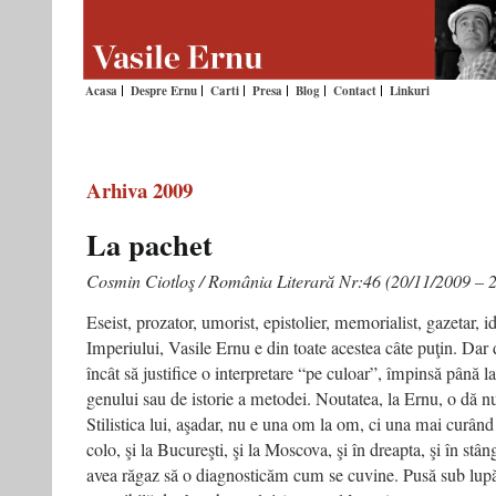
Acasa
Despre Ernu
Carti
Presa
Blog
Contact
Linkuri
Arhiva 2009
La pachet
Cosmin Ciotloş / România Literară Nr:46 (20/11/2009 – 
Eseist, prozator, umorist, epistolier, memorialist, gazetar, id
Imperiului, Vasile Ernu e din toate acestea câte puţin. Dar 
încât să justifice o interpretare “pe culoar”, împinsă până la
genului sau de istorie a metodei. Noutatea, la Ernu, o dă n
Stilistica lui, aşadar, nu e una om la om, ci una mai curând 
colo, şi la Bucureşti, şi la Moscova, şi în dreapta, şi în stân
avea răgaz să o diagnosticăm cum se cuvine. Pusă sub lupă