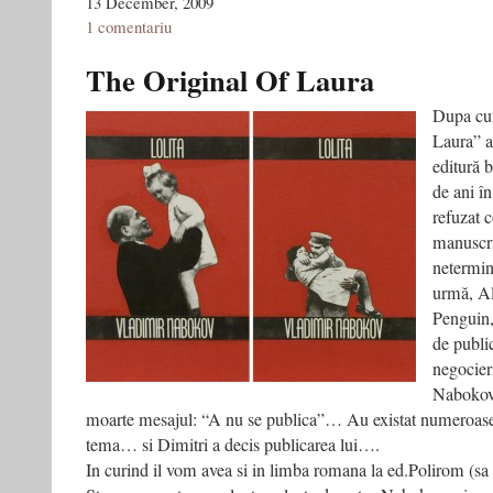
13 December, 2009
1 comentariu
The Original Of Laura
Dupa cum
Laura” a
editură 
de ani î
refuzat 
manuscri
netermina
urmă, Al
Penguin,
de public
negocier
Nabokov 
moarte mesajul: “A nu se publica”… Au existat numeroase 
tema… si Dimitri a decis publicarea lui….
In curind il vom avea si in limba romana la ed.Polirom (sa