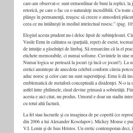
care-am observat-o: sunt extraordinar de buni la replici, la j
retorică, pe care o fac cu o naturaleţe incredibilă. Cu toate 
plânge în permanenţă, reuşesc să creeze o atmosferă plăcută 
ceea ce nu întâlneşti în mediul intelectual rusesc.” (pag. 10
Elogiul acesta prudent nu-i deloc lipsit de subînţelesuri. C
Vasile Ernu în calitatea sa (parţială, repet) de eseist, tocmai 
de intuiţie a găselniţei de limbaj. Să remarcăm că la el prac
etichete memorabile, ci numai sofisme. Cuvintele în sine n
Numai logica se pretează la jocuri (şi încă ce jocuri!). La
eretici aminteşte de anecdota celebră conform căreia potco
aduc noroc şi celor care nu sunt superstiţioşi. Ernu îi dă în
emblematică de metaforă conceptuală a disidenţei. N-o ia uş
astfel între ghilimele, râsul devine grimasă a sobrietăţii. Fi
acesta e aici citat, nu produs. Umorul e doar un stadiu inter
cu totul altă factură.
La fel stau lucrurile şi cu imaginea de pe copertă (ce repro
din 2006 a lui Alexander Kosolapov). Mickey Mouse e purtat
V.I. Lenin şi de Isus Hristos. Un eretic contemporan deci,