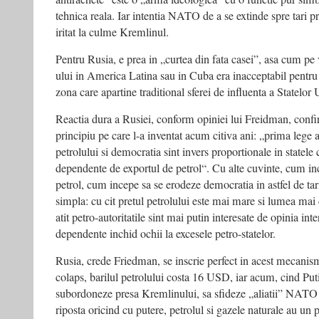
tehnica reala. Iar intentia NATO de a se extinde spre tari 
iritat la culme Kremlinul.
Pentru Rusia, e prea in „curtea din fata casei”, asa cum 
ului in America Latina sau in Cuba era inacceptabil pentru
zona care apartine traditional sferei de influenta a Statelor 
Reactia dura a Rusiei, conform opiniei lui Freidman, confi
principiu pe care l-a inventat acum citiva ani: „prima lege a 
petrolului si democratia sint invers proportionale in statel
dependente de exportul de petrol“. Cu alte cuvinte, cum inc
petrol, cum incepe sa se erodeze democratia in astfel de tari,
simpla: cu cit pretul petrolului este mai mare si lumea mai
atit petro-autoritatile sint mai putin interesate de opinia inte
dependente inchid ochii la excesele petro-statelor.
Rusia, crede Friedman, se inscrie perfect in acest mecanis
colaps, barilul petrolului costa 16 USD, iar acum, cind Puti
subordoneze presa Kremlinului, sa sfideze „aliatii” NATO
riposta oricind cu putere, petrolul si gazele naturale au un pr