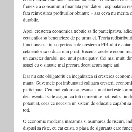
frenezie a consumului finantata prin datorii, exploatarea res
fara reinvestirea profiturilor obtinute – asa ceva nu merita ca
durabile.
Apoi, cresterea economica trebuie sa fie participativa, adic
cetatenilor sa beneficieze de pe urma ei. Teoria redistribuiri
functioneaza: intr-o perioada de crestere a PIB-ului e chiar 
cetatenilor sa o duca mai prost. Recenta crestere economi
un caracter durabil, nici unul participativ. Cei mai multi d
astazi cu o situatie mai precara decat acum sapte ani.
Dar nu este obligatoriu ca inegalitatea si cresterea econo
mana. Guvernele pot imbunatati calitatea cresterii economi
participare. Cea mai valoroasa resursa a unei tari este forma
deci esential sa te asiguri ca toti oamenii se pot realiza in d
potential, ceea ce necesita un sistem de educatie capabil sa
toti.
O economie moderna inseamna si asumarea de riscuri. Indiv
dispusi sa riste, cu cat exista o plasa de siguranta care func