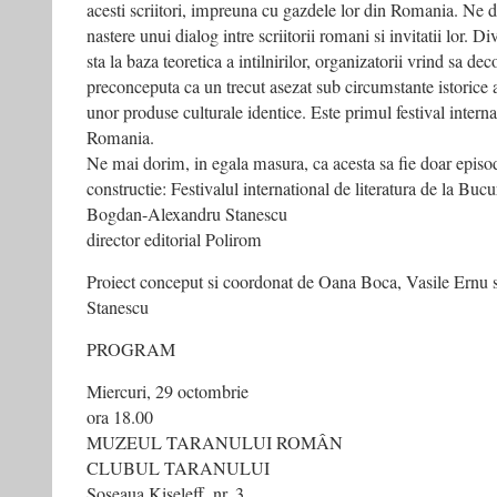
acesti scriitori, impreuna cu gazdele lor din Romania. Ne 
nastere unui dialog intre scriitorii romani si invitatii lor. D
sta la baza teoretica a intilnirilor, organizatorii vrind sa de
preconceputa ca un trecut asezat sub circumstante istorice
unor produse culturale identice. Este primul festival intern
Romania.
Ne mai dorim, in egala masura, ca acesta sa fie doar episod
constructie: Festivalul international de literatura de la Bucur
Bogdan-Alexandru Stanescu
director editorial Polirom
Proiect conceput si coordonat de Oana Boca, Vasile Ernu
Stanescu
PROGRAM
Miercuri, 29 octombrie
ora 18.00
MUZEUL TARANULUI ROMÂN
CLUBUL TARANULUI
Soseaua Kiseleff, nr. 3