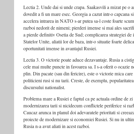
Lectia 2. Unde dai si unde crapa. Saakasvili a mizat pe o an
dovedit a fi un mare esec. Georgia a cazut intr-o capcana s
accelera intrarea in NATO s-ar putea sa-l coste foarte scump
razboi nedorit de nimeni; pierderi imense si mai ales sacrif
a pierde definitiv Osetia de Sud; complicarea strategiei d
Statelor Unite, aliatii lor de baza, intr-o situatie foarte delic
oportunitati imense in avantajul Rusiei.
Lectia 3. O victorie poate aduce dezavantaje. Rusia a cistig
cele mai multe puncte in favoarea sa. I s-a oferit o ocazie ne
plin. Din pacate (sau din fericire), este o victorie mica car
politicieni rusi si nu tarii. Creste, de exemplu, popularitatea
discursului nationalist.
Problema mare a Rusiei e faptul ca pe actuala ordine de zi a 
modernizarea tarii si nicidecum conflictele periferice si ra
Caucaz arunca in planul doi adevaratele prioritati si creea
proiecte de modernizare si economiei Rusiei. Si nu in ultimu
Rusia n-a avut aliati in acest razboi.