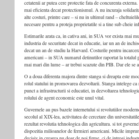
cetatenii ar putea cere protectie fata de concurenta externa. 
mai eficienta decat protectionismul. A nu incuraja solidarit
alte costuri, printre care – si nu in ultimul rand – cheltuielil
necesare pentru a proteja proprietatile si a tine sub cheie inf
Estimarile arata ca, in cativa ani, in SUA vor exista mai m
industria de securitate decat in educatie, iar un an de inch
decat un an de studiu la Harvard. Costurile pentru incarce
americani – in SUA numarul detinutilor raportat la totalul p
mai mari din lume – ar trebui scazute din PIB. Dar ele se a
O a doua diferenta majora dintre stanga si dreapta este mod
rolul statului in promovarea dezvoltarii. Stanga intelege ca r
punct a infrastructurii si educatiei, in dezvoltarea tehnologi
rolului de agent economic este unul vital.
Guvernele au pus bazele internetului si revolutiilor modern
secolul al XIX-lea, activitatea de cercetare din universitatile
rezultat revolutia tehnologica din agricultura. si tot guvern
dispozitia milioanelor de fermieri americani. Micile imprum
decisiv in crearea nu doar de noi firme, ci de intregi industr