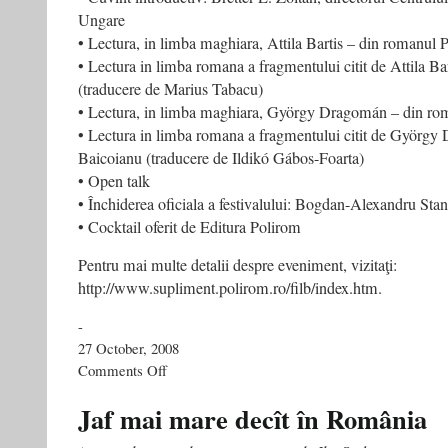
Ungare
• Lectura, in limba maghiara, Attila Bartis – din romanul 
• Lectura in limba romana a fragmentului citit de Attila B
(traducere de Marius Tabacu)
• Lectura, in limba maghiara, György Dragomán – din ro
• Lectura in limba romana a fragmentului citit de Györg
Baicoianu (traducere de Ildikó Gábos-Foarta)
• Open talk
• Închiderea oficiala a festivalului: Bogdan-Alexandru Sta
• Cocktail oferit de Editura Polirom
Pentru mai multe detalii despre eveniment, vizitaţi:
http://www.supliment.polirom.ro/filb/index.htm.
-
27 October, 2008
on
Comments Off
Festivalul
Internaţional
Jaf mai mare decît în România
de
Literatură