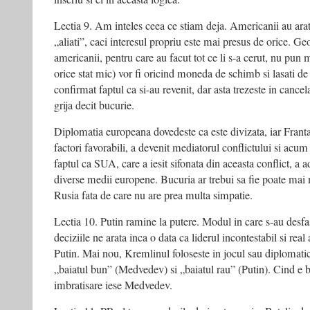
Lectia 9. Am inteles ceea ce stiam deja. Americanii au ara
„aliati”, caci interesul propriu este mai presus de orice. Geo
americanii, pentru care au facut tot ce li s-a cerut, nu pun m
orice stat mic) vor fi oricind moneda de schimb si lasati de 
confirmat faptul ca si-au revenit, dar asta trezeste in cance
grija decit bucurie.
Diplomatia europeana dovedeste ca este divizata, iar Franta
factori favorabili, a devenit mediatorul conflictului si acum 
faptul ca SUA, care a iesit sifonata din aceasta conflict, a 
diverse medii europene. Bucuria ar trebui sa fie poate mai m
Rusia fata de care nu are prea multa simpatie.
Lectia 10. Putin ramine la putere. Modul in care s-au desfasur
deciziile ne arata inca o data ca liderul incontestabil si rea
Putin. Mai nou, Kremlinul foloseste in jocul sau diplomati
„baiatul bun” (Medvedev) si „baiatul rau” (Putin). Cind e ba
imbratisare iese Medvedev.