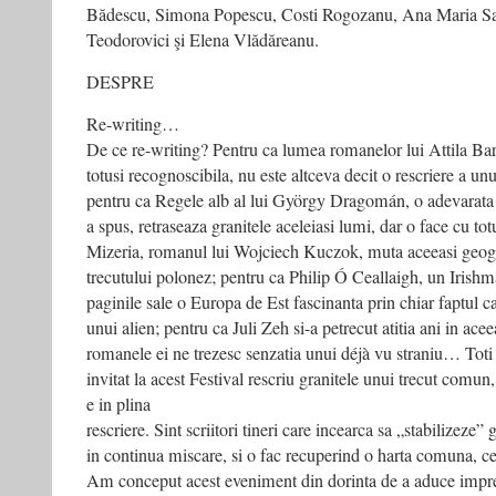
Bădescu, Simona Popescu, Costi Rogozanu, Ana Maria S
Teodorovici şi Elena Vlădăreanu.
DESPRE
Re-writing…
De ce re-writing? Pentru ca lumea romanelor lui Attila Barti
totusi recognoscibila, nu este altceva decit o rescriere a un
pentru ca Regele alb al lui György Dragomán, o adevarata l
a spus, retraseaza granitele aceleiasi lumi, dar o face cu totu
Mizeria, romanul lui Wojciech Kuczok, muta aceeasi geogra
trecutului polonez; pentru ca Philip Ó Ceallaigh, un Irishm
paginile sale o Europa de Est fascinanta prin chiar faptul c
unui alien; pentru ca Juli Zeh si-a petrecut atitia ani in ace
romanele ei ne trezesc senzatia unui déjà vu straniu… Toti s
invitat la acest Festival rescriu granitele unui trecut comun,
e in plina
rescriere. Sint scriitori tineri care incearca sa „stabilizeze
in continua miscare, si o fac recuperind o harta comuna, cea
Am conceput acest eveniment din dorinta de a aduce impreu