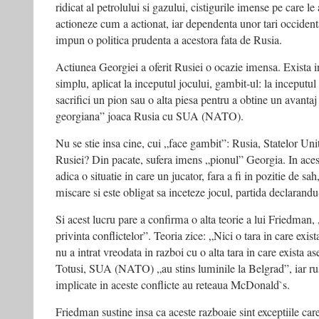
ridicat al petrolului si gazului, cistigurile imense pe care le
actioneze cum a actionat, iar dependenta unor tari occident
impun o politica prudenta a acestora fata de Rusia.
Actiunea Georgiei a oferit Rusiei o ocazie imensa. Exista 
simplu, aplicat la inceputul jocului, gambit-ul: la inceputul
sacrifici un pion sau o alta piesa pentru a obtine un avantaj
georgiana” joaca Rusia cu SUA (NATO).
Nu se stie insa cine, cui „face gambit”: Rusia, Statelor Uni
Rusiei? Din pacate, sufera imens „pionul” Georgia. In aces
adica o situatie in care un jucator, fara a fi in pozitie de sa
miscare si este obligat sa inceteze jocul, partida declarand
Si acest lucru pare a confirma o alta teorie a lui Friedman, 
privinta conflictelor”. Teoria zice: „Nici o tara in care ex
nu a intrat vreodata in razboi cu o alta tara in care exista 
Totusi, SUA (NATO) „au stins luminile la Belgrad”, iar rusii
implicate in aceste conflicte au reteaua McDonald`s.
Friedman sustine insa ca aceste razboaie sint exceptiile ca