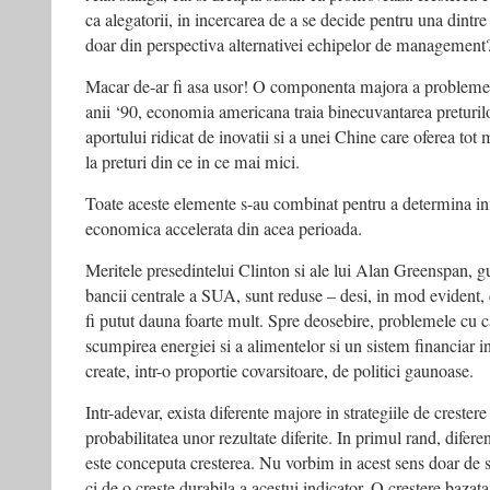
ca alegatorii, in incercarea de a se decide pentru una dintre 
doar din perspectiva alternativei echipelor de management
Macar de-ar fi asa usor! O componenta majora a problemei 
anii ‘90, economia americana traia binecuvantarea preturilo
aportului ridicat de inovatii si a unei Chine care oferea tot
la preturi din ce in ce mai mici.
Toate aceste elemente s-au combinat pentru a determina infl
economica accelerata din acea perioada.
Meritele presedintelui Clinton si ale lui Alan Greenspan, g
bancii centrale a SUA, sunt reduse – desi, in mod evident, d
fi putut dauna foarte mult. Spre deosebire, problemele cu 
scumpirea energiei si a alimentelor si un sistem financiar i
create, intr-o proportie covarsitoare, de politici gaunoase.
Intr-adevar, exista diferente majore in strategiile de crester
probabilitatea unor rezultate diferite. In primul rand, difer
este conceputa cresterea. Nu vorbim in acest sens doar de s
ci de o creste durabila a acestui indicator. O crestere baza