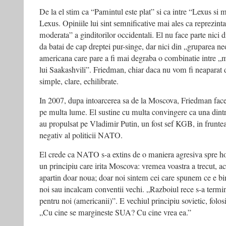
De la el stim ca “Pamintul este plat” si ca intre “Lexus si 
Lexus. Opiniile lui sint semnificative mai ales ca reprezin
moderata” a ginditorilor occidentali. El nu face parte nici d
da batai de cap dreptei pur-singe, dar nici din „gruparea n
americana care pare a fi mai degraba o combinatie intre „mu
lui Saakashvili”. Friedman, chiar daca nu vom fi neaparat d
simple, clare, echilibrate.
In 2007, dupa intoarcerea sa de la Moscova, Friedman face
pe multa lume. El sustine cu multa convingere ca una dintre
au propulsat pe Vladimir Putin, un fost sef KGB, in fruntea s
negativ al politicii NATO.
El crede ca NATO s-a extins de o maniera agresiva spre hota
un principiu care irita Moscova: vremea voastra a trecut, a
apartin doar noua; doar noi sintem cei care spunem ce e bine
noi sau incalcam conventii vechi. „Razboiul rece s-a termina
pentru noi (americanii)”. E vechiul principiu sovietic, folo
„Cu cine se margineste SUA? Cu cine vrea ea.”