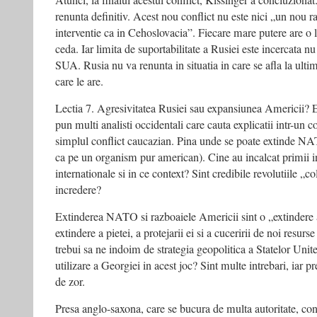
Atunci, la finalul acestui conflict, Kissinger a concluzionat
renunta definitiv. Acest nou conflict nu este nici „un nou r
interventie ca in Cehoslovacia”. Fiecare mare putere are o 
ceda. Iar limita de suportabilitate a Rusiei este incercata n
SUA. Rusia nu va renunta in situatia in care se afla la ulti
care le are.
Lectia 7. Agresivitatea Rusiei sau expansiunea Americii? Es
pun multi analisti occidentali care cauta explicatii intr-un c
simplul conflict caucazian. Pina unde se poate extinde NAT
ca pe un organism pur american). Cine au incalcat primii int
internationale si in ce context? Sint credibile revolutiile „col
incredere?
Extinderea NATO si razboaiele Americii sint o „extindere 
extindere a pietei, a protejarii ei si a cuceririi de noi resurs
trebui sa ne indoim de strategia geopolitica a Statelor Uni
utilizare a Georgiei in acest joc? Sint multe intrebari, iar p
de zor.
Presa anglo-saxona, care se bucura de multa autoritate, co