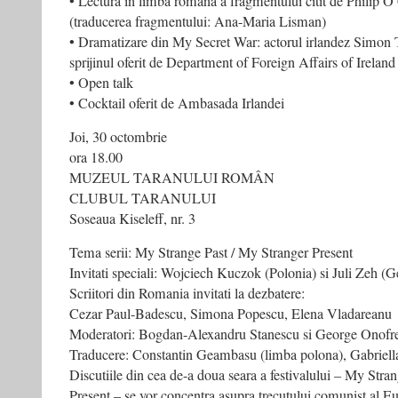
• Lectura in limba romana a fragmentului citit de Philip 
(traducerea fragmentului: Ana-Maria Lisman)
• Dramatizare din My Secret War: actorul irlandez Simon 
sprijinul oferit de Department of Foreign Affairs of Ireland
• Open talk
• Cocktail oferit de Ambasada Irlandei
Joi, 30 octombrie
ora 18.00
MUZEUL TARANULUI ROMÂN
CLUBUL TARANULUI
Soseaua Kiseleff, nr. 3
Tema serii: My Strange Past / My Stranger Present
Invitati speciali: Wojciech Kuczok (Polonia) si Juli Zeh (
Scriitori din Romania invitati la dezbatere:
Cezar Paul-Badescu, Simona Popescu, Elena Vladareanu
Moderatori: Bogdan-Alexandru Stanescu si George Onofr
Traducere: Constantin Geambasu (limba polona), Gabriell
Discutiile din cea de-a doua seara a festivalului – My Stra
Present – se vor concentra asupra trecutului comunist al Eu