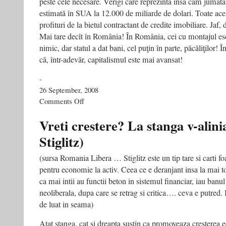
peste cele necesare. Verigi care reprezintă însă cam jumăta
estimată în SUA la 12.000 de miliarde de dolari. Toate aces
profituri de la bietul contractant de credite imobiliare. Jaf,
Mai tare decît în România! În România, cei cu montajul esc
nimic, dar statul a dat bani, cel puţin în parte, păcăliţilor!
că, într-adevăr, capitalismul este mai avansat!
-
26 September, 2008
on
Comments Off
Jaf
mai
Vreti crestere? La stanga v-alini
mare
Stiglitz)
decît
în
România
(sursa Romania Libera … Stiglitz este un tip tare si carti 
pentru economie la activ. Ceea ce e deranjant insa la mai tot
ca mai intii au functii beton in sistemul financiar, iau banu
neoliberala, dupa care se retrag si critica…. ceva e putred. 
de luat in seama)
Atat stanga, cat si dreapta sustin ca promoveaza cresterea 