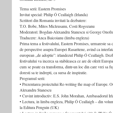
Tema serii: Eastern Promises
Invitat special: Philip Ó Ceallaigh (Irlanda)
Scriitori din Romania invitati la dezbatere:
T.O. Bobe, Mitos Micleusanu, Costi Rogozanu
Moderatori: Bogdan-Alexandru Stanescu si George Onofr
Traducere: Anca Baicoianu (limba engleza)
Prima tema a festivalului, Eastern Promises, urmareste sa c
de perspective asupra Europei Rasaritene, avind ca interfata
european „de adoptie”: irlandezul Philip Ó Ceallaigh. Dezb
festivalului va incerca sa stabileasca ce are de oferit Europa 
cum se poate ea transforma, dintr-un loc din care vrei sa fugi
doresti sa te indrepti, ca sursa de inspiratie.
Programul serii:
• Prezentarea proiectului Re-writing the map of Europe. O
Alexandru Stanescu
• Cuvint introductiv: E.S. John Morahan, Ambasadorul Ir
• Lectura, in limba engleza, Philip Ó Ceallaigh – din volumu
la Editura Penguin (UK)