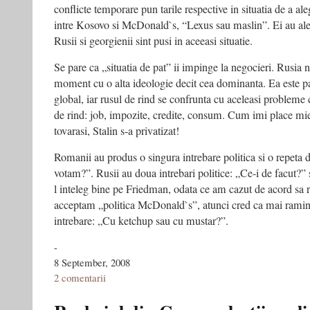
conflicte temporare pun tarile respective in situatia de a ale
intre Kosovo si McDonald`s, “Lexus sau maslin”. Ei au al
Rusii si georgienii sint pusi in aceeasi situatie.
Se pare ca „situatia de pat” ii impinge la negocieri. Rusia n
moment cu o alta ideologie decit cea dominanta. Ea este par
global, iar rusul de rind se confrunta cu aceleasi probleme 
de rind: job, impozite, credite, consum. Cum imi place mi
tovarasi, Stalin s-a privatizat!
Romanii au produs o singura intrebare politica si o repeta 
votam?”. Rusii au doua intrebari politice: „Ce-i de facut?”
l inteleg bine pe Friedman, odata ce am cazut de acord sa r
acceptam „politica McDonald`s”, atunci cred ca mai ramine
intrebare: „Cu ketchup sau cu mustar?”.
-
8 September, 2008
2 comentarii