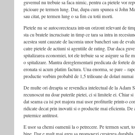
guvernul nu trebuie sa faca nimic, pentru ca pietele vor 
picioare pe termen lung. Dar, dupa cum spunea si John M
sau citat, pe termen lung o sa fim cu totii morti.
Pietele nu se autocorecteaza intr-un orizont relevant de ti
sta cu bratele incrucisate in timp ce tara sa intra in recesiu
acestea sunt cauzate de lacomia unor bancheri sau de evalua
catre pietele de actiuni si agentiile de rating. Dar daca guv
spitalizarea economiei, tot ele trebuie sa se asigure sa fie 
o spitalizare. Mantra dereglementarii predicata de fortele dr
eronata si acum platim factura. Una enorma, se pare – rapor
productie vorbim probabil de 1,5 trilioane de dolari numai
De multe ori dreapta se revendica intelectual de la Adam S
recunoscut nu doar puterile pietei, ci si limitele ei. Chiar s
dat seama ca isi pot majora mai usor profiturile printr-o con
ridicate decat prin inovatii si o productie mai eficienta. De
puternice antitrust.
E usor sa chemi oamenii la o petrecere. Pe termen scurt, to
bine. Dar e mult mai greu sa promovezi cresterea durabila. A