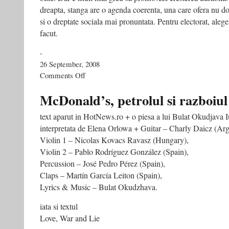
dreapta, stanga are o agenda coerenta, una care ofera nu do
si o dreptate sociala mai pronuntata. Pentru electorat, aleger
facut.
-
26 September, 2008
on
Comments Off
Vreti
crestere?
McDonald’s, petrolul si razboiu
La
stanga
text aparut in HotNews.ro + o piesa a lui Bulat Okudjava I
v-
interpretata de Elena Orlowa + Guitar – Charly Daicz (Arg
aliniati!
(de
Violin 1 – Nicolas Kovacs Ravasz (Hungary),
Joseph
Violin 2 – Pablo Rodríguez González (Spain),
Stiglitz)
Percussion – José Pedro Pérez (Spain),
Claps – Martín García Leiton (Spain),
Lyrics & Music – Bulat Okudzhava.
iata si textul
Love, War and Lie