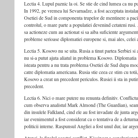
Lectia 4. Lupul paznic la oi. Se stie de cind lumea ca nu pu
In 1992, pe vremea lui Sevarnadze, a fost acceptata instalar
Osetiei de Sud in componenta trupelor de mentinere a pacii.
controlul, o mare parte a populatiei devenind cetateni rusi.
sa actioneze cum au actionat si sa aiba suficiente argument
probleme serioase diplomatiei europene si, mai ales, celei
Lectia 5. Kosovo nu se uita. Rusia a tinut partea Serbiei si a
nu si-a putut ajuta aliatul in problema Kosovo. Diplomatia r
isteata pentru a nu trata problema Osetiei de Sud dupa mod
catre diplomatia americana. Rusia stie ceea ce stim cu toti
Kosovo a creat un precedent periculos. Rusiei ii sta in putin
precedent.
Lectia 6. Nici o mare putere nu renunta definitiv. Conflictu
cum observa analistul Mark Almond (The Guardian), seam
din insulele Falkland, cind ele au fost invadate de junta ar
iar evenimentul a fost considerat ca o tentativa de a deturna
politicii interne. Raspunsul Angliei a fost unul dur, iar argen