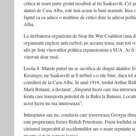
critica in mare parte gestul nesabuit al lui Saakasvili. Cel p
alaturi de Casa Alba, este luat acum la bani marunti. Insa c
faptul ca ea aduce o multime de critici dure la adresa polit
Alba.
La dezbaterea organizata de Stop the War Coalition (una d
organizatii engleze anti-razboi) pe aceasta tema, mai toti v
afis pe lista vinovatilor politica expansionista a SUA. Ar fi 
vinovati doar rusii.
Lectia 8. Marele puteri nu se sacrifica de dragul aliatilor. Est
Kissinger, iar Saakasvili ar fi trebuit s-o stie bine, daca tot
consilieri de la Casa Alba. In anul 1918, lordul Arthur Balf
Marii Britanii, a declarat: „Singurul lucru care ma interese
ferata care transporta petrolul de la Baku la Batumi. Localnic
acest lucru nu ma intereseaza”.
Intimplator sau nu, conducta care traverseaza Georgia dins
este proprietatea firmei British Petroleum. Fraza lordului r
cinismul impecabil al occidentalilor are o mare reputatie si
inscriu si ei in aceasta logica.