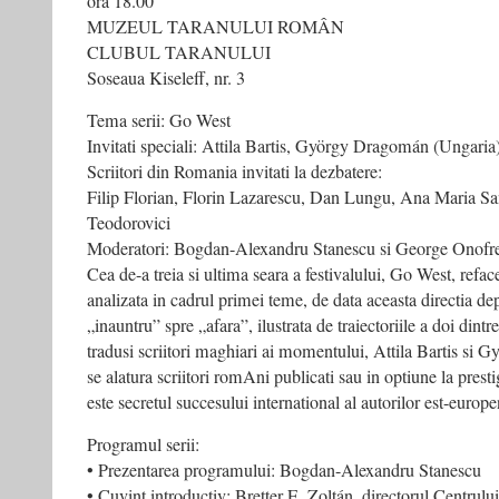
ora 18.00
MUZEUL TARANULUI ROMÂN
CLUBUL TARANULUI
Soseaua Kiseleff, nr. 3
Tema serii: Go West
Invitati speciali: Attila Bartis, György Dragomán (Ungaria
Scriitori din Romania invitati la dezbatere:
Filip Florian, Florin Lazarescu, Dan Lungu, Ana Maria S
Teodorovici
Moderatori: Bogdan-Alexandru Stanescu si George Onofr
Cea de-a treia si ultima seara a festivalului, Go West, refa
analizata in cadrul primei teme, de data aceasta directia dep
„inauntru” spre „afara”, ilustrata de traiectoriile a doi dintr
tradusi scriitori maghiari ai momentului, Attila Bartis si 
se alatura scriitori romAni publicati sau in optiune la presti
este secretul succesului international al autorilor est-europe
Programul serii:
• Prezentarea programului: Bogdan-Alexandru Stanescu
• Cuvint introductiv: Bretter E. Zoltán, directorul Centrului