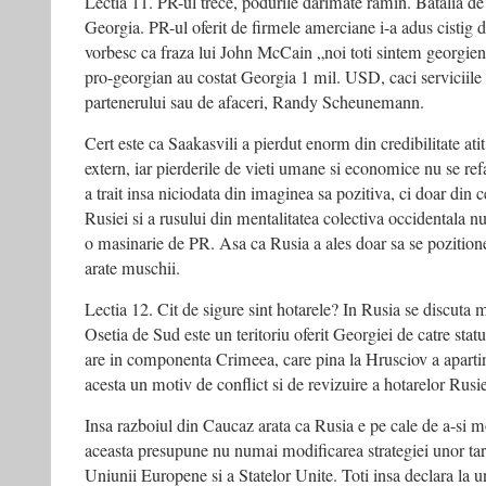
Lectia 11. PR-ul trece, podurile darimate ramin. Batalia de
Georgia. PR-ul oferit de firmele amerciane i-a adus cistig d
vorbesc ca fraza lui John McCain „noi toti sintem georgieni
pro-georgian au costat Georgia 1 mil. USD, caci serviciile a
partenerului sau de afaceri, Randy Scheunemann.
Cert este ca Saakasvili a pierdut enorm din credibilitate atit 
extern, iar pierderile de vieti umane si economice nu se r
a trait insa niciodata din imaginea sa pozitiva, ci doar din
Rusiei si a rusului din mentalitatea colectiva occidentala n
o masinarie de PR. Asa ca Rusia a ales doar sa se pozitione
arate muschii.
Lectia 12. Cit de sigure sint hotarele? In Rusia se discuta
Osetia de Sud este un teritoriu oferit Georgiei de catre stat
are in componenta Crimeea, care pina la Hrusciov a aparti
acesta un motiv de conflict si de revizuire a hotarelor Rusi
Insa razboiul din Caucaz arata ca Rusia e pe cale de a-si mo
aceasta presupune nu numai modificarea strategiei unor tar
Uniunii Europene si a Statelor Unite. Toti insa declara la u