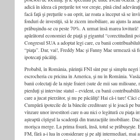
adică în ideea că preţurile tot vor creşte, pînă cînd adevăraţi
facă faţă şi preţurile s-au oprit, iar roata a început să se în
fonduri de investiţii, să le zicem imobiliare, au ajuns la ana
prăbuşindu-se cu peste 70%. A urmat însă marea lovitură! 
apărătorul economiei de piaţă şi gigantul “corectitudinii poli
Congresul SUA a adoptat legi care, cu banii contribuabilul
“piaţa”. Dar, vai!, Freddy Mac şi Fanny Mae urmează să fie 
ipotecaţi păcăliţi.
Probabil, în România, părinţii FNI sînt pur şi simplu negri l
escrocheria cu pricina în America, şi nu în România. Vasăzi
banii colectaţi de la nişte fraieri (sute de mii sau milioane, 
pierduţi şi intervine statul – evident, cu banii contribuabilil
care a jucat pierzător, şi nu pe păcăliţi! Hai că-i tare! Că
Cumpără ipotecile de la băncile creditoare şi le joacă pe bu
vînzare unor investitori care n-au nici o legătură cu piaţa im
aşteaptă cîştigul la scadenţă din tranzacţiile imobiliare. Dac
morişca merge. La prima fisură, însă, totul se prăbuşeşte
FM, fără a-i lua în considerare şi pe alţi intermediari, mai ap