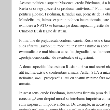
Aceasta politica a suparat Moscova, crede Friedman, si a fac
Rusia sa se regrupeze si sa produca „antivirusul” Putin, ca
politicii globale. Friedman, la rindul sau, porneste de la ob
Mandelbaum, faimos expert in politica internationala, care 
extindere a NATO se bazeaza pe doua supozitii gresite ale 
Clinton&Bush legate de Rusia.
Prima tine de prejudecata conform careia, Rusia este o tara
si ca sfirsitul „razboiului rece” nu inseamna nimic in acest 
eventualitate e mai bine ca ea sa fie „ingradita”, sa fie inc
„proteja democratia” de eventualele ei agresiuni.
A doua supozitie falsa este ca Rusia nu-si va mai reveni nic
atit incit sa existe o confruntare armata. Astfel, SUA a miza
nelimitat, sa-si „protejeze” aliatii cu costuri minime fara a-
armata.
In acest sens, crede Friedman, intrebarea frontala pusa de
corecta: „Avem dreptul moral sa intrebam: impotriva cui 
stim raspunsul: impotriva Rusiei. De exemplu, in aceasta gri
antirachete” este o „arma ideologica” cu o functie pur sim