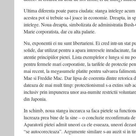
Ultima diferenta poate parea ciudata: stanga intelege acum p
acestea pot si trebuie sa-l joace in economie. Dreapta, in s
intelege. Noua dreapta, simbolizata de administratia Bush
Marie corporatista, dar cu alta palarie.
Nu, exponentii ei nu sunt libertarieni. Ei cred intr-un stat p
solide, dar utilizat pentru a apara interesele inradacinate, 
atentie principiilor pietei. Lista exemplelor e lunga si nu poa
pentru fermele mari corporatiste, la tarifele de protectie pent
mai recent, la megasumele platite pentru salvarea faliment
Mae si Freddie Mac. Dar lipsa de coerenta dintre retorica dis
dateaza de mai mult timp: protectionismul s-a extins sub a
inclusiv prin impunerea unor asa-numite restrictii voluntar
din Japonia.
In schimb, noua stanga incearca sa faca pietele sa function
lucreaza prea bine de la sine – o concluzie reconfirmata de 
Aparatorii pietei admit uneori ca ele esueaza, uneori dezast
“se autocorecteaza”. Argumente similare s-au auzit si in t