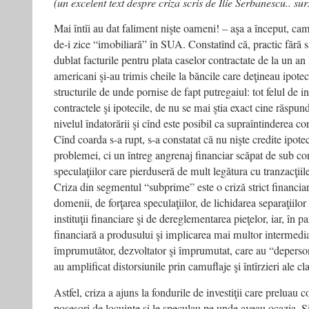
(un excelent text despre criza scris de Ilie Serbanescu.. su
de
la
Mai întîi au dat faliment nişte oameni! – aşa a început, ca
Bucureşti
de-i zice “imobiliară” în SUA. Constatînd că, practic fără s
dublat facturile pentru plata caselor contractate de la un an 
americani şi-au trimis cheile la băncile care deţineau ipoteci
structurile de unde pornise de fapt putregaiul: tot felul de 
contractele şi ipotecile, de nu se mai ştia exact cine răspu
nivelul îndatorării şi cînd este posibil ca supraîntinderea co
Cînd coarda s-a rupt, s-a constatat că nu nişte credite ipot
problemei, ci un întreg angrenaj financiar scăpat de sub co
speculaţiilor care pierduseră de mult legătura cu tranzacţiile
Criza din segmentul “subprime” este o criză strict financiară,
domenii, de forţarea speculaţiilor, de lichidarea separaţiilor d
instituţii financiare şi de dereglementarea pieţelor, iar, în pa
financiară a produsului şi implicarea mai multor intermediari
împrumutător, dezvoltator şi împrumutat, care au “depersona
au amplificat distorsiunile prin camuflaje şi întîrzieri ale clar
Astfel, criza a ajuns la fondurile de investiţii care preluau co
posesori de locuinţe şi le speculau pe unde aveau ocazia. Şi