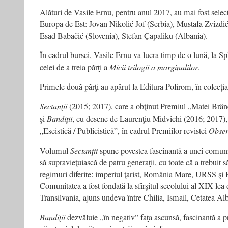
Alături de Vasile Ernu, pentru anul 2017, au mai fost selectaţ
Europa de Est: Jovan Nikolić Jof (Serbia), Mustafa Zvizdić
Esad Babačić (Slovenia), Stefan Çapaliku (Albania).
În cadrul bursei, Vasile Ernu va lucra timp de o lună, la Spli
celei de a treia părţi a
Micii trilogii a marginalilor
.
Primele două părţi au apărut la Editura Polirom, în colecţia
Sectanţii
(2015; 2017), care a obţinut Premiul „Matei Brân
şi
Bandiţii
, cu desene de Laurenţiu Midvichi (2016; 2017), 
„Eseistică / Publicistică”, în cadrul Premiilor revistei
Obser
Volumul
Sectanţii
spune povestea fascinantă a unei comunit
să supravieţuiască de patru generaţii, cu toate că a trebuit să
regimuri diferite: imperiul ţarist, România Mare, URSS şi
Comunitatea a fost fondată la sfîrşitul secolului al XIX-lea
Transilvania, ajuns undeva între Chilia, Ismail, Cetatea Al
Bandiţii
dezvăluie „în negativ” faţa ascunsă, fascinantă a pro