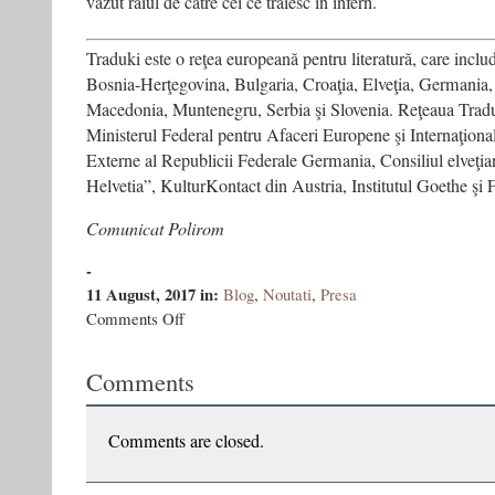
văzut raiul de către cei ce trăiesc în infern.
Traduki este o reţea europeană pentru literatură, care inclu
Bosnia-Herţegovina, Bulgaria, Croaţia, Elveţia, Germania,
Macedonia, Muntenegru, Serbia şi Slovenia. Reţeaua Traduki
Ministerul Federal pentru Afaceri Europene şi Internaţional
Externe al Republicii Federale Germania, Consiliul elveţia
Helvetia”, KulturKontact din Austria, Institutul Goethe şi 
Comunicat Polirom
-
11 August, 2017
in:
Blog
,
Noutati
,
Presa
on
Comments Off
Vasile
Ernu,
Comments
cîştigător
al
bursei
de
Comments are closed.
creaţie
European
Writers