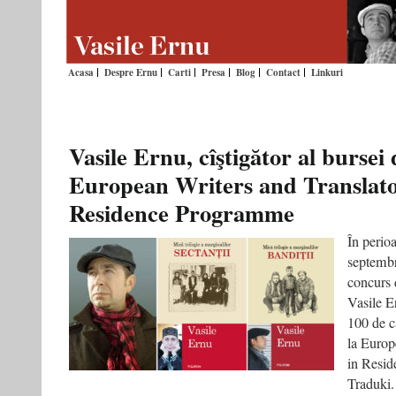
Acasa
Despre Ernu
Carti
Presa
Blog
Contact
Linkuri
Vasile Ernu, cîştigător al bursei 
European Writers and Translato
Residence Programme
În perio
septembr
concurs d
Vasile Er
100 de c
la Europ
in Resid
Traduki.