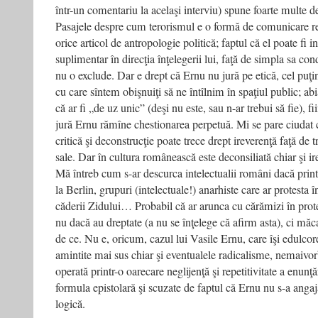
într-un comentariu la acelaşi interviu) spune foarte multe de
Pasajele despre cum terorismul e o formă de comunicare re
orice articol de antropologie politică; faptul că el poate fi i
suplimentar în direcţia înţelegerii lui, faţă de simpla sa con
nu o exclude. Dar e drept că Ernu nu jură pe etică, cel pu
cu care sîntem obişnuiţi să ne întîlnim în spaţiul public; abi
că ar fi „de uz unic” (deşi nu este, sau n-ar trebui să fie), f
jură Ernu rămîne chestionarea perpetuă. Mi se pare ciudat c
critică şi deconstrucţie poate trece drept ireverenţă faţă de t
sale. Dar în cultura românească este deconsiliată chiar şi ir
Mă întreb cum s-ar descurca intelectualii români dacă printre
la Berlin, grupuri (intelectuale!) anarhiste care ar protesta î
căderii Zidului… Probabil că ar arunca cu cărămizi în prote
nu dacă au dreptate (a nu se înţelege că afirm asta), ci mă
de ce. Nu e, oricum, cazul lui Vasile Ernu, care îşi edulco
amintite mai sus chiar şi eventualele radicalisme, nemaivo
operată printr-o oarecare neglijenţă şi repetitivitate a enunţări
formula epistolară şi scuzate de faptul că Ernu nu s-a angaja
logică.