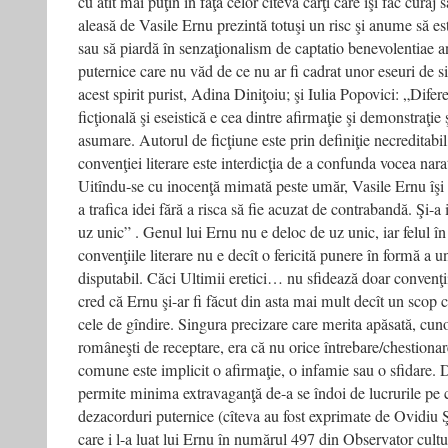
cu atît mai puţin în faţa celor cîteva cărţi care îşi fac curaj
aleasă de Vasile Ernu prezintă totuşi un risc şi anume să es
sau să piardă în senzaţionalism de captatio benevolentiae 
puternice care nu văd de ce nu ar fi cadrat unor eseuri de si
acest spirit purist, Adina Diniţoiu; şi Iulia Popovici: „Difere
ficţională şi eseistică e cea dintre afirmaţie şi demonstraţie 
asumare. Autorul de ficţiune este prin definiţie necreditabil
convenţiei literare este interdicţia de a confunda vocea nara
Uitîndu-se cu inocenţă mimată peste umăr, Vasile Ernu îşi gă
a trafica idei fără a risca să fie acuzat de contrabandă. Şi-a 
uz unic” . Genul lui Ernu nu e deloc de uz unic, iar felul î
convenţiile literare nu e decît o fericită punere în formă a un
disputabil. Căci Ultimii eretici… nu sfidează doar convenţiile
cred că Ernu şi-ar fi făcut din asta mai mult decît un scop c
cele de gîndire. Singura precizare care merita apăsată, cun
româneşti de receptare, era că nu orice întrebare/chestionare
comune este implicit o afirmaţie, o infamie sau o sfidare. D
permite minima extravaganţă de-a se îndoi de lucrurile pe ca
dezacorduri puternice (cîteva au fost exprimate de Ovidiu 
care i l-a luat lui Ernu în numărul 497 din Observator cultu