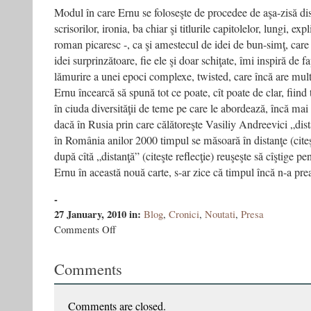
Modul în care Ernu se foloseşte de procedee de aşa-zisă di
scrisorilor, ironia, ba chiar şi titlurile capitolelor, lungi, exp
roman picaresc -, ca şi amestecul de idei de bun-simţ, care 
idei surprinzătoare, fie ele şi doar schiţate, îmi inspiră de f
lămurire a unei epoci complexe, twisted, care încă are mult
Ernu încearcă să spună tot ce poate, cît poate de clar, fiind 
în ciuda diversităţii de teme pe care le abordează, încă mai 
dacă în Rusia prin care călătoreşte Vasiliy Andreevici „dis
în România anilor 2000 timpul se măsoară în distanţe (citeş
după cîtă „distanţă” (citeşte reflecţie) reuşeşte să cîştige p
Ernu în această nouă carte, s-ar zice că timpul încă n-a pre
-
27 January, 2010
in:
Blog
,
Cronici
,
Noutati
,
Presa
on
Comments Off
O
etică
Comments
de
uz
propriu
Comments are closed.