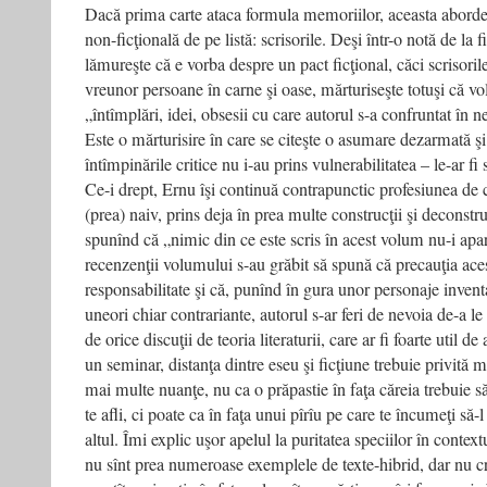
Dacă prima carte ataca formula memoriilor, aceasta abord
non-ficţională de pe listă: scrisorile. Deşi într-o notă de la f
lămureşte că e vorba despre un pact ficţional, căci scrisoril
vreunor persoane în carne şi oase, mărturiseşte totuşi că 
„întîmplări, idei, obsesii cu care autorul s-a confruntat în ne
Este o mărturisire în care se citeşte o asumare dezarmată şi
întîmpinările critice nu i-au prins vulnerabilitatea – le-ar fi
Ce-i drept, Ernu îşi continuă contrapunctic profesiunea de c
(prea) naiv, prins deja în prea multe construcţii şi deconstruc
spunînd că „nimic din ce este scris în acest volum nu-i apar
recenzenţii volumului s-au grăbit să spună că precauţia ace
responsabilitate şi că, punînd în gura unor personaje inven
uneori chiar contrariante, autorul s-ar feri de nevoia de-a l
de orice discuţii de teoria literaturii, care ar fi foarte util d
un seminar, distanţa dintre eseu şi ficţiune trebuie privită m
mai multe nuanţe, nu ca o prăpastie în faţa căreia trebuie să
te afli, ci poate ca în faţa unui pîrîu pe care te încumeţi să-
altul. Îmi explic uşor apelul la puritatea speciilor în contex
nu sînt prea numeroase exemplele de texte-hibrid, dar nu cr