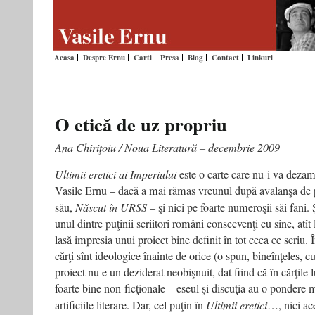
Acasa
Despre Ernu
Carti
Presa
Blog
Contact
Linkuri
O etică de uz propriu
Ana Chiriţoiu / Noua Literatură – decembrie 2009
Ultimii eretici ai Imperiului
este o carte care nu-i va dezamă
Vasile Ernu – dacă a mai rămas vreunul după avalanşa de 
său,
Născut în URSS
– şi nici pe foarte numeroşii săi fani.
unul dintre puţinii scriitori români consecvenţi cu sine, atît l
lasă impresia unui proiect bine definit în tot ceea ce scriu. 
cărţi sînt ideologice înainte de orice (o spun, bineînţeles, c
proiect nu e un deziderat neobişnuit, dat fiind că în cărţile
foarte bine non-ficţionale – eseul şi discuţia au o pondere
artificiile literare. Dar, cel puţin în
Ultimii eretici
…, nici ac