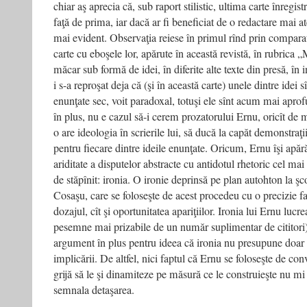
chiar aş aprecia că, sub raport stilistic, ultima carte înregi
faţă de prima, iar dacă ar fi beneficiat de o redactare mai aten
mai evident. Observaţia reiese în primul rînd prin compara
carte cu eboşele lor, apărute în această revistă, în rubrica 
măcar sub formă de idei, în diferite alte texte din presă, în in
i s-a reproşat deja că (şi în această carte) unele dintre idei 
enunţate sec, voit paradoxal, totuşi ele sînt acum mai apr
în plus, nu e cazul să-i cerem prozatorului Ernu, oricît de 
o are ideologia în scrierile lui, să ducă la capăt demonstraţii 
pentru fiecare dintre ideile enunţate. Oricum, Ernu îşi apăr
ariditate a disputelor abstracte cu antidotul rhetoric cel mai
de stăpînit: ironia. O ironie deprinsă pe plan autohton la ş
Cosaşu, care se foloseşte de acest procedeu cu o precizie fa
dozajul, cît şi oportunitatea apariţiilor. Ironia lui Ernu luc
pesemne mai prizabile de un număr suplimentar de cititori)
argument în plus pentru ideea că ironia nu presupune doar d
implicării. De altfel, nici faptul că Ernu se foloseşte de conv
grijă să le şi dinamiteze pe măsură ce le construieşte nu mi
semnala detaşarea.