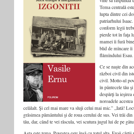
vine să răspundă u
Tema centrală este
lupta dintre cei do
patriarhului Isaac
conform legii treb
pierde tot în faţa 
mamei îi fură bine
blid de mîncare îi
flămîndului Esau.
Ce se naşte din ac
război civil din is
civil. Motto-ul po
în pântecele tău ş
despărţi la ieşirea
noroadele acestea 
celălalt. Şi cel mai mare va sluji celui mai mic.” „Iată! Locu
grăsimea pământului şi de roua cerului de sus. Vei trăi din sa
tău, dar, când te vei răscula, vei scutura jugul lui de pe gâtu
Asta este tema. Povestea este însă cu totul alta. Eroii cărţii