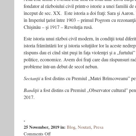
fondator al războiului civil printr-o istorie a unei familii de
început de sec. XX. Este istoria a doi fraţi: Sara şi Aaron. 
în Imperiul ţarist între 1903 – primul Pogrom cu rezonanţă 
Chişinău – şi 1917 – Revoluţia rusă.
Este istoria unui război civil modern, în condiţii total diferit
istoria frămîntării lor şi istoria soluţiilor lor la aceste nedrep
răspuns dau ei cînd sînt puşi în faţa violenţei şi a „furtului”
politice, economice. Avem doi fraţi care dau răspunsuri radic
probleme într-un debut de secol nebun.
Sectanţii
a fost distins cu Premiul „Matei Brîmcoveanu” pe
Bandiţii
a fost distins cu Premiul „Observator cultural” pent
2017.
-
25 November, 2019
in:
Blog
,
Noutati
,
Presa
on
Comments Off