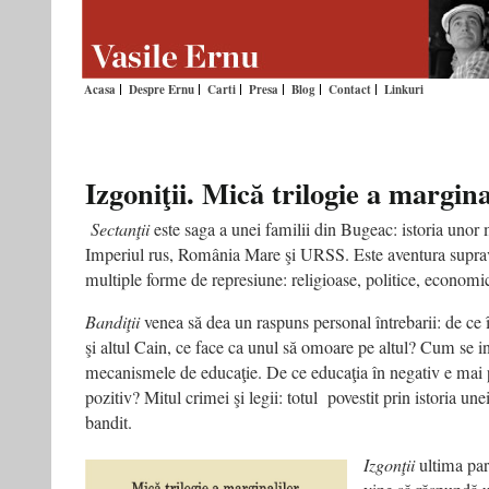
Acasa
Despre Ernu
Carti
Presa
Blog
Contact
Linkuri
Izgoniţii. Mică trilogie a margina
Sectanţii
este saga a unei familii din Bugeac: istoria unor m
Imperiul rus, România Mare şi URSS. Este aventura suprave
multiple forme de represiune: religioase, politice, economi
Bandiţii
venea să dea un raspuns personal întrebarii: de ce
şi altul Cain, ce face ca unul să omoare pe altul? Cum se ins
mecanismele de educaţie. De ce educaţia în negativ e mai p
pozitiv? Mitul crimei şi legii: totul povestit prin istoria unei
bandit.
Izgon
ţii
ultima part