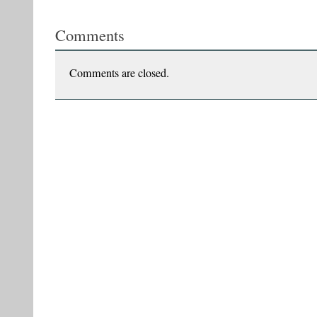
Izgoniţii.
Mică
Comments
trilogie
a
marginalilor
Comments are closed.