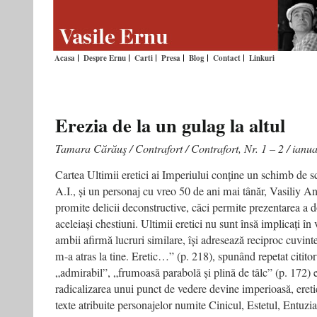
Acasa
Despre Ernu
Carti
Presa
Blog
Contact
Linkuri
Erezia de la un gulag la altul
Tamara Cărăuş / Contrafort / Contrafort, Nr. 1 – 2 / ianu
Cartea Ultimii eretici ai Imperiului conține un schimb de sc
A.I., și un personaj cu vreo 50 de ani mai tânăr, Vasiliy A
promite delicii deconstructive, căci permite prezentarea a 
aceleiași chestiuni. Ultimii eretici nu sunt însă implicați î
ambii afirmă lucruri similare, își adresează reciproc cuvint
m-a atras la tine. Eretic…” (p. 218), spunând repetat cititorul
„admirabil”, „frumoasă parabolă și plină de tâlc” (p. 172) 
radicalizarea unui punct de vedere devine imperioasă, ereti
texte atribuite personajelor numite Cinicul, Estetul, Entuzia