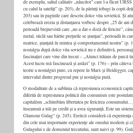
de exemplu, saltul calitativ „năucitor” care l-a făcut URSS 
cu calul la sateliți” (p. 203), de la părinți iobagi la copii d
203) sau în paginile care descriu dolce vita sovietică. Și at
celebrează erezia și distanțarea vorbesc despre „25 de ani de
perioadă brejnevistă care „ne-a dat o doză de fericire”, când
metal, sticlă sau hârtie prețurile se ștanțau”, perioadă în ca
matrice, ștanțată în mintea şi comportamentul nostru” (p. 1
nostalgia după dolce vita sovietică nu e definitivă, personaj
fascinației care vine din trecut – „Atunci trăiam de parcă ti
Acest lucru mă fascinează și astăzi” (p. 176) – prin câteva î
teorie a nostalgiei pure, cu repere în Marx și Heidegger, c
intervalul dintre progresul pur și nostalgia pură.
O modalitate de a sublinia că represiunea economică capital
diferită de represiunea politică din comunism este postula
capitalism „schimbăm libertatea pe fericirea consumului…
înseamnă a trăi pe credit și a avea siguranță. Este un sistem 
Glamour Gulag” (p. 245). Ereticii consideră că experiența 
din cele mai importante experiențe ale omului modern și că
Gulagului e de domeniul trecutului, sunt naivi (p. 99). Gu