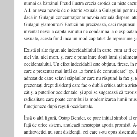
numai că bătrânul Freud ilustra erezia erotică cu niște cazur
A.I. ar avea nevoie de o istorie sexuală a Gulagului pentru 
dacă în Gulagul concentraționar nevoia sexuală dispare, atu
Gulagul glamouros? Ereticii nu precizează, căci răspunsul 
inventat nevoi a capitalismului ne condamnă la o exploatare
sexuale, acesta fiind încă un mod capitalist de represiune ș
Există și alte figuri ale indecidabilului în carte, cum ar fi 
nici viu, nici mort, și care e prins între două lumi și alime
occidentalului. Un efect indecidabil este obținut, firesc, în 
care e prezentat mai întâi ca „o formă de comunicare” (p. 
adresat de către sclavi stăpânilor care nu răspund la fax și te
prezentați drept disidenți care fac o dublă critică atât a ari
cât și a puterilor occidentale, și apoi se sugerează că teror
radicalitate care poate contribui la modernizarea lumii mu
funcționeze după reguli occidentale.
Însă o altă figură, Ostap Bender, ce pare inițial simbol al ere
față de orice sistem, anulează neașteptat aporia promisă. A
antisovietici nu sunt disidenții, cei care s-au opus sistemulu