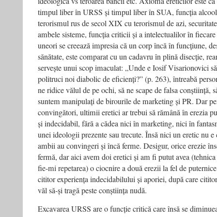
ideologică vs teroarea băncii etc. Axioma ereticilor este că
timpul liber în URSS și timpul liber în SUA, funcția alcool
terorismul rus de secol XIX cu terorismul de azi, securitatea 
ambele sisteme, funcția criticii și a intelectualilor în fiecar
uneori se creează impresia că un corp încă în funcțiune, d
sănătate, este comparat cu un cadavru în plină disecție, rea
servește unui scop imaculat: „Unde e Iosif Visarionovici să i
politruci noi diabolic de eficienți?” (p. 263), întreabă perso
ne ridice vălul de pe ochi, să ne scape de falsa conștiință, s
suntem manipulați de birourile de marketing și PR. Dar pen
convingători, ultimii eretici ar trebui să rămână în erezia p
și indecidabil, fără a cădea nici în marketing, nici în fant
unei ideologii prezente sau trecute. Însă nici un eretic nu e 
ambii au convingeri și încă ferme. Desigur, orice erezie î
fermă, dar aici avem doi eretici și am fi putut avea (tehnica 
fie-mi repetarea) o ciocnire a două erezii la fel de puternice 
cititor experiența indecidabilului și aporiei, după care cititor
văl să-și tragă peste conștiința nudă.
Excavarea URSS are o funcție critică care însă se diminuea