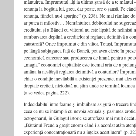
mântuirea. Împrumutul „îți ia ultima șansă de a te mântui 
renunța la bogăția lui, greu, dar poate, are o șansă. Pe cân
renunța, fiindcă nu-i aparține” (p. 238). Ne mai rămâne do
ar putea fi milostiv… Nemântuirea debitorului ne sugerează,
creditului și a Băncii cu viitorul nu este lipsită de neliniști
rambursarea deplină a creditelor și reglarea definitivă a cont
catastrofă? Orice împrumut e din viitor. Totuși, împrumuturi
pe lângă subjugarea față de Bancă, pot avea efecte în preze
economică oarecare sau producerea de hrană pentru a pot
„magia” economiei capitaliste este tocmai arta de a prelungi
amâna la nesfârșit reglarea definitivă a conturilor? Împrumut
chiar o condiție inevitabilă a existenței prezente, mai ales
dreptate ereticii, ni­ciodată nu știm unde se termină foame
(a se vedea pagina 222).
Indecidabilul între foame și îmbuibare asigură o trecere lină
ceea ce nu se întâmplă cu nevoia sexuală și pasiunea erotic
octogenarul, în Gulagul istoric se atrofiază mai mult decât
„Bătrânul Freud a greșit enorm când i-a acordat atâta atenți
experiență concentraționară nu a înțeles acest lucru” (p. 223