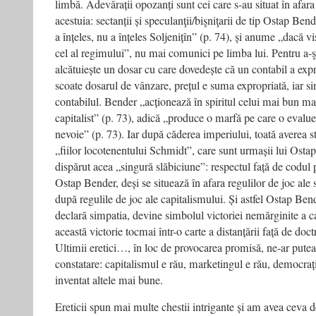
limbă. Adevărații opozanți sunt cei care s-au situat în afara 
acestuia: sectanții și speculanţii/bişniţarii de tip Ostap B
a înțeles, nu a înțeles Soljenițîn” (p. 74), și anume „dacă 
cel al regimului”, nu mai comunici pe limba lui. Pentru a-ş
alcătuiește un dosar cu care dovedește că un contabil a expro
scoate dosarul de vânzare, prețul e suma expropriată, iar s
contabilul. Bender „acționează în spiritul celui mai bun m
capitalist” (p. 73), adică „produce o marfă pe care o evaluea
nevoie” (p. 73). Iar după căderea imperiului, toată averea st
„fiilor locotenentului Schmidt”, care sunt urmașii lui Osta
dispărut acea „singură slăbiciune”: respectul față de codul 
Ostap Bender, deși se situează în afara regulilor de joc ale
după regulile de joc ale capitalismului. Și astfel Ostap Bende
declară simpatia, devine simbolul victoriei nemărginite a c
această victorie tocmai într-o carte a distanțării față de do
Ultimii eretici…, în loc de provocarea promisă, ne-ar pute
constatare: capitalismul e rău, marketingul e rău, democrați
inventat altele mai bune.
Ereticii spun mai multe chestii intrigante și am avea ceva 