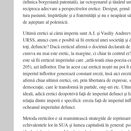
(tehnica borgesiană patentată), iar octogenarul și tânărul u
reciproca adecvare a perspectivelor eretice. Desigur, genul ep
tura pasiunii, împărtășite și a fraternității și nu e neapărat
de așteptare al polemicii.
Ultimii eretici ai cărui imperiu sunt A.I. și Vasiliy Andreev
URSS, atunci cum e posibil să fii ereticul unei societăți și 
toți, defuncte? Dacă ereticul afirmă o doctrină declarată de 
cumva nu mai este eretic, la margine, ci chiar în centrul e
este să fii ereticul imperiului care „urlă-toată-ziua-poezia-
205), azi înfloritor. Dar în acest caz ereticii noștri nu pot f
imperiul înfloritor generează constant erezii, însă aici erezi
afirmă chiar ultimii eretici, ori, prin libertatea de expresie, 
democrație, care le transformă în partide, ong-uri etc. Ultimii
ideali, adică eretici deopotrivă față de imperiul defunct și fa
relația dintre imperii e specifică: erezia față de imperiul înfl
ocheanul imperiului defunct.
Metoda ereticilor e să reamintească strategiile de reprimar
echivalentele lor în SUA și lumea capitalistă în general: pol