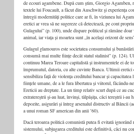
de ecouri agambene. După cum știm, Giorgio Agamben, ra
textele lui Foucault, a făcut din Ausch­witz şi experiența 
întregii modernități politice care ar fi, în viziunea lui Aga
eretici ar vrea să ne sugereze că detectează, pe cont propriu
Gulagului” (p. 100), unde dispare politicul și rămâne doar v
animal, iar viața și moartea sunt „în același orizont de sens
Gulagul glamouros este societatea consumului și bunăstării, 
consumă mai multe ființe decât statul stalinist” (p. 124). U
continuu Marea Teroare capitalistă și instrumentele ei de tor
împrumutul, datoria, cu alte cuvinte Banca. Ultimii eretici 
sensibiliza față de violența creditului bancar și capacitatea
ființele umane, de a le fura libertatea și viitorul, făcându-
Ereticii au dreptate. La un timp relativ scurt după ce au cu
extratereștrii şi-au luat, învinși, tălpășița, căci tereștrii i-au 
depozite, asigurări și întreg arsenalul distructiv al Băncii 
a unui roman SF american din anii ʼ60).
Dacă teroarea politică comunistă putea fi evitată ignorând r
sistemului, subjugarea creditului este definitivă, căci nu con