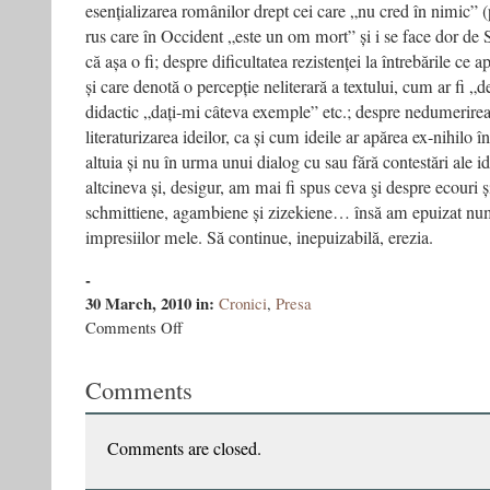
esențializarea românilor drept cei care „nu cred în nimic” (
rus care în Occident „este un om mort” și i se face dor de 
că așa o fi; despre dificultatea rezistenței la întrebările ce 
și care denotă o percepție neliterară a textului, cum ar fi „de
didactic „dați-mi câteva exemple” etc.; despre nedumerirea
literaturizarea ideilor, ca și cum ideile ar apărea ex-nihilo 
altuia și nu în urma unui dialog cu sau fără contestări ale i
altcineva și, desigur, am mai fi spus ceva şi despre ecouri 
schmittiene, agambiene și zizekiene… însă am epuizat nu
impresiilor mele. Să continue, inepuizabilă, erezia.
-
30 March, 2010
in:
Cronici
,
Presa
on
Comments Off
Erezia
de
Comments
la
un
gulag
la
Comments are closed.
altul