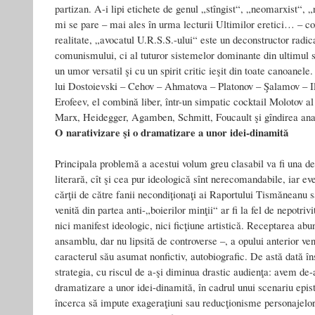
partizan. A-i lipi etichete de genul „stîngist“, „neomarxist“,
mi se pare – mai ales în urma lecturii Ultimilor eretici… – c
realitate, „avocatul U.R.S.S.-ului“ este un deconstructor radic
comunismului, ci al tuturor sistemelor dominante din ultimul se
un umor versatil şi cu un spirit critic ieşit din toate canoanele
lui Dostoievski – Cehov – Ahmatova – Platonov – Şalamov – Il
Erofeev, el combină liber, într-un simpatic cocktail Molotov al
Marx, Heidegger, Agamben, Schmitt, Foucault şi gîndirea ana
O narativizare şi o dramatizare a unor idei-dinamită
Principala problemă a acestui volum greu clasabil va fi una de
literară, cît şi cea pur ideologică sînt nerecomandabile, iar eve
cărţii de către fanii necondiţionaţi ai Raportului Tismăneanu 
venită din partea anti-„boierilor minţii“ ar fi la fel de nepotri
nici manifest ideologic, nici ficţiune artistică. Receptarea ab
ansamblu, dar nu lipsită de controverse –, a opului anterior ven
caracterul său asumat nonfictiv, autobiografic. De astă dată î
strategia, cu riscul de a-şi diminua drastic audienţa: avem de-
dramatizare a unor idei-dinamită, în cadrul unui scenariu epis
încerca să impute exageraţiuni sau reducţionisme personajelor