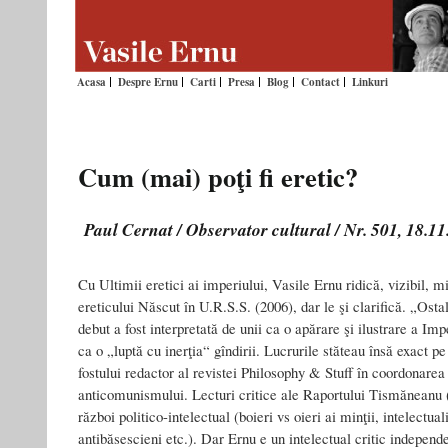
Acasa
Despre Ernu
Carti
Presa
Blog
Contact
Linkuri
Cum (mai) poţi fi eretic?
Paul Cernat / Observator cultural / Nr. 501, 18.1
Cu Ultimii eretici ai imperiului, Vasile Ernu ridică, vizibil, 
ereticului Născut în U.R.S.S. (2006), dar le şi clarifică. „Ost
debut a fost interpretată de unii ca o apărare şi ilustrare a Imp
ca o „luptă cu inerţia“ gîndirii. Lucrurile stăteau însă exact pe
fostului redactor al revistei Philosophy & Stuff în coordonarea 
anticomunismului. Lecturi critice ale Raportului Tismăneanu (
război politico-intelectual (boieri vs oieri ai minţii, intelectua
antibăsescieni etc.). Dar Ernu e un intelectual critic independe