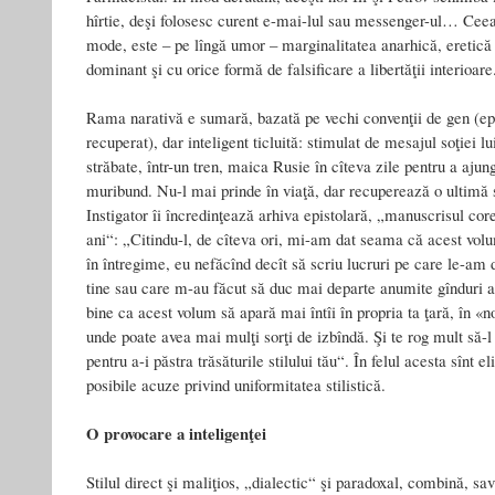
hîrtie, deşi folosesc curent e-mai-lul sau messenger-ul… Ceea 
mode, este – pe lîngă umor – marginalitatea anarhică, eretică 
dominant şi cu orice formă de falsificare a libertăţii interioare
Rama narativă e sumară, bazată pe vechi convenţii de gen (ep
recuperat), dar inteligent ticluită: stimulat de mesajul soţiei l
străbate, într-un tren, maica Rusie în cîteva zile pentru a ajun
muribund. Nu-l mai prinde în viaţă, dar recuperează o ultimă 
Instigator îi încredinţează arhiva epistolară, „manuscrisul core
ani“: „Citindu-l, de cîteva ori, mi-am dat seama că acest volum
în întregime, eu nefăcînd decît să scriu lucruri pe care le-am 
tine sau care m-au făcut să duc mai departe anumite gînduri a
bine ca acest volum să apară mai întîi în propria ta ţară, în «n
unde poate avea mai mulţi sorţi de izbîndă. Şi te rog mult să-l
pentru a-i păstra trăsăturile stilului tău“. În felul acesta sînt e
posibile acuze privind uniformitatea stilistică.
O provocare a inteligenţei
Stilul direct şi maliţios, „dialectic“ şi paradoxal, combină, sa