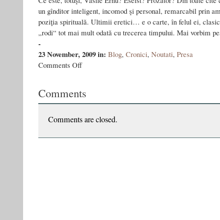
Ce este, totuşi, Vasile Ernu? Eseist? Prozator? Din toate cîte c
un gînditor inteligent, incomod şi personal, remarcabil prin amp
poziţia spirituală. Ultimii eretici… e o carte, în felul ei, clasi
„rodi“ tot mai mult odată cu trecerea timpului. Mai vorbim pe
-
23 November, 2009
in:
Blog
,
Cronici
,
Noutati
,
Presa
on
Comments Off
Cum
(mai)
Comments
poţi
fi
eretic?
Comments are closed.