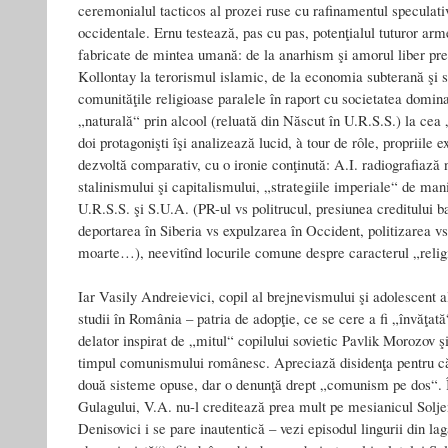
ceremonialul tacticos al prozei ruse cu rafinamentul speculativ 
occidentale. Ernu testează, pas cu pas, potenţialul tuturor a
fabricate de mintea umană: de la anarhism şi amorul liber pr
Kollontay la terorismul islamic, de la economia subterană şi st
comunităţile religioase paralele în raport cu societatea domina
„naturală“ prin alcool (reluată din Născut în U.R.S.S.) la cea „
doi protagonişti îşi analizează lucid, à tour de rôle, propriile e
dezvoltă comparativ, cu o ironie conţinută: A.I. radiografiază
stalinismului şi capitalismului, „strategiile imperiale“ de man
U.R.S.S. şi S.U.A. (PR-ul vs politrucul, presiunea creditului b
deportarea în Siberia vs expulzarea în Occident, politizarea v
moarte…), neevitînd locurile comune despre caracterul „religi
Iar Vasily Andreievici, copil al brejnevismului şi adolescent al
studii în România – patria de adopţie, ce se cere a fi „învăţat
delator inspirat de „mitul“ copilului sovietic Pavlik Morozov ş
timpul comunismului românesc. Apreciază disidenţa pentru că a
două sisteme opuse, dar o denunţă drept „comunism pe dos“. Î
Gulagului, V.A. nu-l creditează prea mult pe mesianicul Soljeni
Denisovici i se pare inautentică – vezi episodul lingurii din l