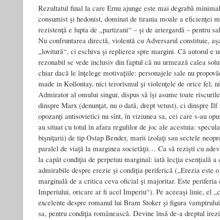
Rezultatul final la care Ernu ajunge este mai degrabă minimal
consumist şi hedonist, dominat de tirania moale a eficienţei me
rezistenţă e lupta de „partizani“ – şi de ariergardă – pentru sal
Nu confruntarea directă, violentă cu Adversarul constituie, a
„lovitură“, ci eschiva şi replierea spre margini. Că autorul e 
rezonabil se vede inclusiv din faptul că nu urmează calea soluţ
chiar dacă le înţelege motivaţiile: personajele sale nu propovă
made in Kollontay, nici terorismul şi violenţele de orice fel, nic
Admirator al omului singur, dispus să îşi asume toate riscurile
dinspre Marx (denunţat, nu o dată, drept vetust), ci dinspre Ilf
opozanţi antisovietici nu sînt, în viziunea sa, cei care s-au opu
au situat cu totul în afara regulilor de joc ale acestuia: speculanţ
bişniţarii) de tip Ostap Bender, marii izolaţi sau sectele neop
paralel de viaţă la marginea societăţii… Ca să rezişti cu adevă
la capăt condiţia de perpetuu marginal: iată lecţia esenţială a 
admirabile despre erezie şi condiţia periferică („Erezia este o
marginală de a critica ceva oficial şi majoritar. Este periferia 
Imperiului, oricare ar fi acel Imperiu“). Pe aceeaşi linie, el „c
excelente despre romanul lui Bram Stoker şi figura vampirulu
sa, pentru condiţia românească. Devine însă de-a dreptul irezis