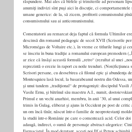
răspundere. Mai ales că bîrfele şi trimiterile ad personam lips
anumiţi indivizi sînt puşi aici în discuţie, ci comportamentele s
umane generice: de la, să zicem, profitorii comunismului pînă 
consumismului sau ai anticomunismului.
Comentatorii au remarcat deja faptul că formula Ultimilor er
descinsă din romanul pedagogic de secol XVII (Scrisorile per
Micromégas de Voltaire etc.), în vreme ce titlurile lungi şi c
se înscriu în buna tradiţie a romanului european premodern („
ar zice că însăşi această formulă „retro“ (rezultat al unei „nos
reprezintă o erezie în raport cu noile trenduri. (Non)ficţiunea s
Scrisori persane, cu deosebirea că filonul epic şi abundenţa de i
Montesquieu lasă locul, la basarabeanul nostru din Odessa, un
şi unui tandem „tradiţional“ de protagonişti: discipolul Vasili A
Vasile Ernu, şi bătrînul său maestru A.I., numit, dostoievskia
Primul e un vechi anarhist, membru, în anii ’30, al unui complo
trimis în Gulag, eliberat şi ajuns în Occident pe post de critic 
un om încă tînăr, născut într-o familie de neoprotestanţi moldo
la studii într-o Românie pe care o comentează acid. Celor doi a
adaugă, indirect, o sumă de personaje abstract-alegorice: Cinic
Farmacistul. În mod derutant, aceşti noi Ilf şi Petrov schimbă î