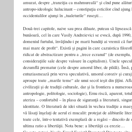
amuzat, despre „tranziţia ca mahmureală“ şi cînd pune alătur
antropo-ideologic halucinant – constipaţia esticilor cînd ajung
occidentalilor ajunşi în „tualeturile“ ruseşti…
Două-trei capitole, naive sau prea diluate, puteau să lipseasc
bunăoară, cel în care Vasily Andreievici se evocă, după 1990, 
domeniul furtului, învăţîndu-i pe marii bandiţi ai vremii că fu
mai mare de profit“. Există şi pagini în care cazuistica filozof
ridicat de abstractizare pentru a „trece ecranul“ (de exemplu
consideraţiile sale despre valoare în capitalism). Unele specul
dezumflă prematur (cele despre amorul liber, de pildă). Însă,
entuziasmează prin verva speculativă, umorul coroziv şi curaju
aproape toate „marile teme“ ale unui secol ieşit din ţîţîni. Afla
civilizaţii şi de tradiţii culturale, dar şi la frontiera a numeroas
antropologie, politologie, sociologie), Ernu riscă, aparent, totul
ateriza – confortabil – în plasa de siguranţă a literaturii, singu
identitate. O literatură de idei situată în vechea tradiţie a mae
vă lăsaţi înşelaţi de aerul ei mucalit: protejat de alibiurile lit
toate cele, într-o tentativă exemplară de a regăsi – dincolo de
ultima ratio a libertăţii. Nota bene: a libertăţii ca erezie…