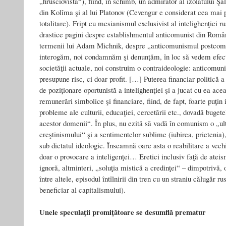
„hrusciovistă“), fiind, în schimb, un admirator al izolatului Şa
din Kolîma şi al lui Platonov (Cevengur e considerat cea mai p
totalitare). Fript cu mesianismul exclusivist al intelighenţiei r
drastice pagini despre establishmentul anticomunist din Român
termenii lui Adam Michnik, despre „anticomunismul postcomun
interogăm, noi condamnăm şi denunţăm, în loc să vedem efecte
societăţii actuale, noi construim o contraideologie: anticomun
presupune risc, ci doar profit. […] Puterea financiar politică a 
de poziţionare oportunistă a intelighenţiei şi a jucat cu ea acea
remunerări simbolice şi financiare, fiind, de fapt, foarte puţin
probleme ale culturii, educaţiei, cercetării etc., dovadă buget
acestor domenii“. În plus, nu ezită să vadă în comunism o „u
creştinismului“ şi a sentimentelor sublime (iubirea, prietenia)
sub dictatul ideologic. Înseamnă oare asta o reabilitare a vech
doar o provocare a inteligenţei… Eretici inclusiv faţă de ateism
ignoră, altminteri, „soluţia mistică a credinţei“ – dimpotrivă,
între altele, episodul întîlnirii din tren cu un straniu călugăr rus
beneficiar al capitalismului).
Unele speculaţii promiţătoare se desumflă prematur