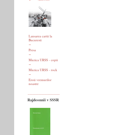
Lansarea cartii la
Bucuresti
Presa
Muzica URSS - copii
Muzica URSS - rock
Eroii vremurilor
noastre
Rajdeonnîi v SSSR