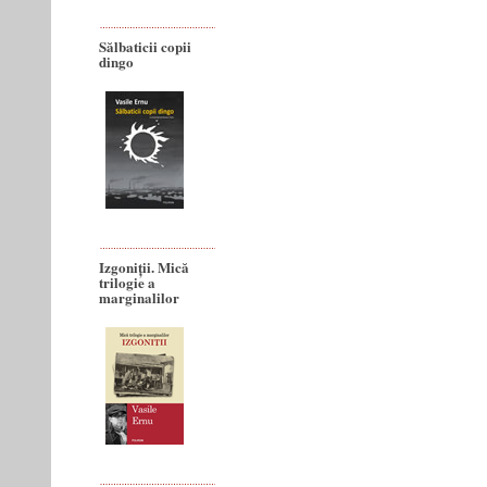
Sălbaticii copii
dingo
Izgoniții. Mică
trilogie a
marginalilor