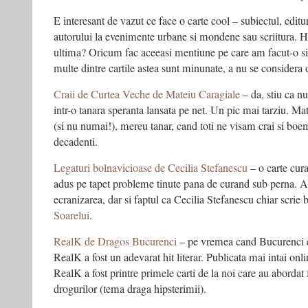
E interesant de vazut ce face o carte cool – subiectul, edit
autorului la evenimente urbane si mondene sau scriitura. Hm
ultima? Oricum fac aceeasi mentiune pe care am facut-o si la
multe dintre cartile astea sunt minunate, a nu se considera o
Craii de Curtea Veche de Mateiu Caragiale
– da, stiu ca nu 
intr-o tanara speranta lansata pe net. Un pic mai tarziu. Mat
(si nu numai!), mereu tanar, cand toti ne visam crai si boemi,
decadenti.
Legaturi bolnavicioase de Cecilia Stefanescu
– o carte cura
adus pe tapet probleme tinute pana de curand sub perna. A 
ecranizarea, dar si faptul ca Cecilia Stefanescu chiar scri
Soarelui
.
RealK de Dragos Bucurenci
– pe vremea cand Bucurenci era
RealK a fost un adevarat hit literar. Publicata mai intai onl
RealK a fost printre primele carti de la noi care au abordat
drogurilor (tema draga hipsterimii).