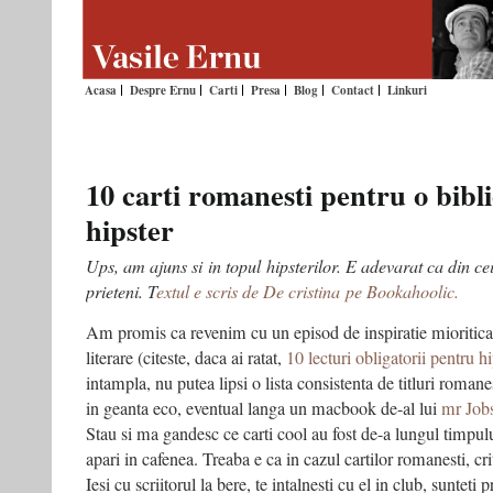
Acasa
Despre Ernu
Carti
Presa
Blog
Contact
Linkuri
10 carti romanesti pentru o bibl
hipster
Ups, am ajuns si in topul hipsterilor. E adevarat ca din ce
prieteni. T
extul e scris de De cristina pe Bookahoolic.
Am promis ca revenim cu un episod de inspiratie mioritica
literare (citeste, daca ai ratat,
10 lecturi obligatorii pentru hi
intampla, nu putea lipsi o lista consistenta de titluri roma
in geanta eco, eventual langa un macbook de-al lui
mr Job
Stau si ma gandesc ce carti cool au fost de-a lungul timpulu
apari in cafenea. Treaba e ca in cazul cartilor romanesti, cri
Iesi cu scriitorul la bere, te intalnesti cu el in club, sunteti 