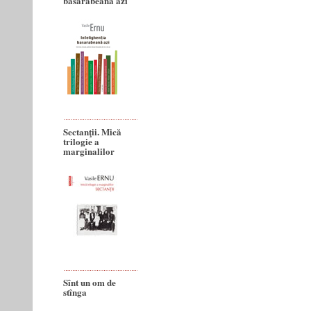
basarabeană azi
Sectanţii. Mică
trilogie a
marginalilor
Sînt un om de
stînga