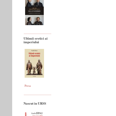
Ultimii eretici ai
imperiului
Presa
Nascut in URSS