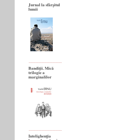
Jurnal la sfârșitul
lumii
Bandiţii. Mică
trilogie a
marginalilor
Intelighenția