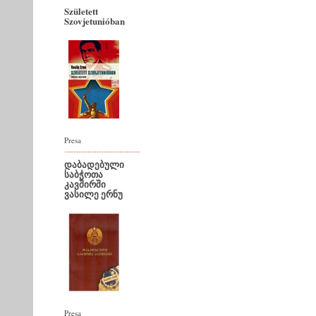
Született
Szovjetunióban
Presa
დაბადებული
საბჭოთა
კავშირში
ვასილე ერნუ
Presa