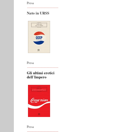
Presa
Nato in URSS
Presa
Gli ultimi eretici
dell`Impero
Presa