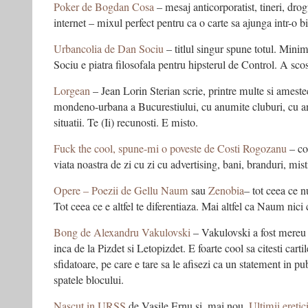
Poker de Bogdan Cosa
– mesaj anticorporatist, tineri, drogu
internet – mixul perfect pentru ca o carte sa ajunga intr-o bi
Urbancolia de Dan Sociu
– titlul singur spune totul. Minim
Sociu e piatra filosofala pentru hipsterul de Control. A sco
Lorgean
– Jean Lorin Sterian scrie, printre multe si amestec
mondeno-urbana a Bucurestiului, cu anumite cluburi, cu 
situatii. Te (Ii) recunosti. E misto.
Fuck the cool, spune-mi o poveste de Costi Rogozanu
– cor
viata noastra de zi cu zi cu advertising, bani, branduri, m
Opere – Poezii de Gellu Naum
sau
Zenobia
– tot ceea ce n
Tot ceea ce e altfel te diferentiaza. Mai altfel ca Naum nici 
Bong de Alexandru Vakulovski
– Vakulovski a fost mereu pe
inca de la Pizdet si Letopizdet. E foarte cool sa citesti cartile
sfidatoare, pe care e tare sa le afisezi ca un statement in pu
spatele blocului.
Nascut in URSS
de Vasile Ernu si, mai nou,
Ultimii eretic