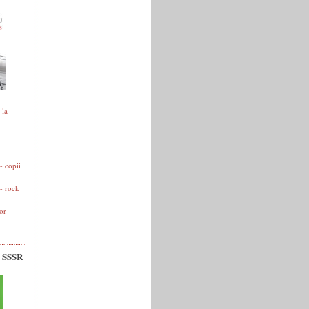
 la
 copii
- rock
or
v SSSR