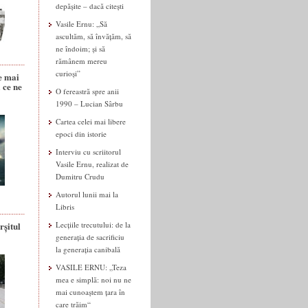
depășite – dacă citești
Vasile Ernu: „Să
ascultăm, să învățăm, să
ne îndoim; și să
rămânem mereu
curioși”
e mai
 ce ne
O fereastră spre anii
1990 – Lucian Sârbu
Cartea celei mai libere
epoci din istorie
Interviu cu scriitorul
Vasile Ernu, realizat de
Dumitru Crudu
Autorul lunii mai la
Libris
rșitul
Lecțiile trecutului: de la
generația de sacrificiu
la generația canibală
VASILE ERNU: „Teza
mea e simplă: noi nu ne
mai cunoaștem țara în
care trăim“