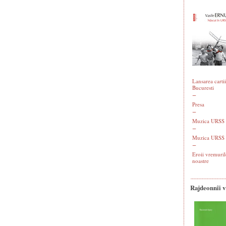
Lansarea cartii
Bucuresti
Presa
Muzica URSS -
Muzica URSS 
Eroii vremuril
noastre
Rajdeonnîi 