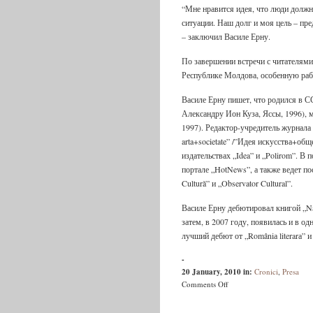
“Мне нравится идея, что люди должны
ситуации. Наш долг и моя цель – п
– заключил Василе Ерну.
По завершении встречи с читателями
Республике Молдова, особенную рабо
Василе Ерну пишет, что родился в С
Александру Ион Куза, Яссы, 1996), 
1997). Редактор-учредитель журнала
arta+societate” /”Идея искусства+обще
издательствах „Idea” и „Polirom”. В 
портале „HotNews”, а также ведет по
Cultură” и „Observator Cultural”.
Василе Ерну дебютировал книгой „Nă
затем, в 2007 году, появилась и в о
лучший дебют от „Româniа literarа”
-
20 January, 2010
in:
Cronici
,
Presa
on
Comments Off
Люди
должны