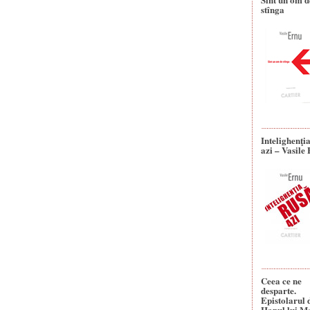
stînga
Intelighenţi
azi – Vasile
Ceea ce ne
desparte.
Epistolarul 
Hanul lui M