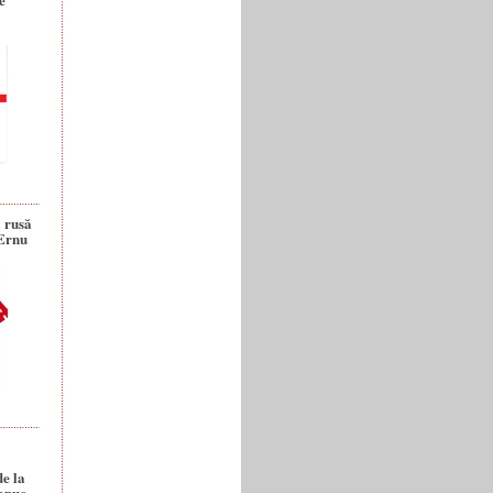
a rusă
 Ernu
de la
anuc