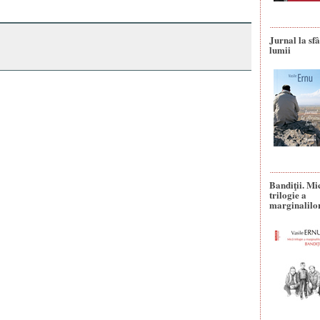
Jurnal la sfâ
lumii
Bandiţii. Mi
trilogie a
marginalilo