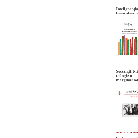
Intelighenți
basarabeană
Sectanţii. M
trilogie a
marginalilo
Sînt un om d