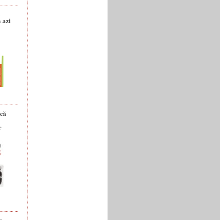
a
 azi
ică
r
e