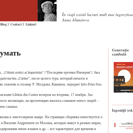
În viaţă există lucruri mult mai îngrozito
Anna Ahmatova
Blog
Contact
Linkuri
умать
Generaţia
canibală
„Ultimii eretici ai Imperiului” /”Последние еретики Империи”/, был
ательства „Cartier”, после целого тура, который начался и
и, охватив и столицу Р. Молдова, Кишинэу, передает Info-Prim Neo.
газине Libăria din Centru вечером во вторник, 17 ноября. Зал
ь всех желающих, на презентацию явилось слишком много людей –
 нем слышал.
Izgoniții (ed.
 написана в эпистолярном жанре. На страницах сборника повествуется о
а и Василии Андреевиче из Москвы, которые живут в разных мирах,
одирования неких языков и др. – все характерное для времени и