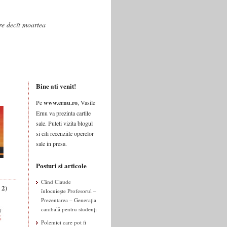
are decît moartea
Bine ati venit!
Pe
www.ernu.ro
, Vasile
Ernu va prezinta cartile
sale. Puteti vizita blogul
si citi recenziile operelor
sale in presa.
Posturi si articole
Când Claude
 2)
înlocuiește Profesorul –
Prezentarea – Generația
canibală pentru studenți
Polemici care pot fi