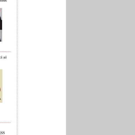
ci ai
RSS