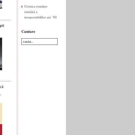
Cronica româno-
română a
insuportabililor ani ’90
pii
Cautare
ică
r