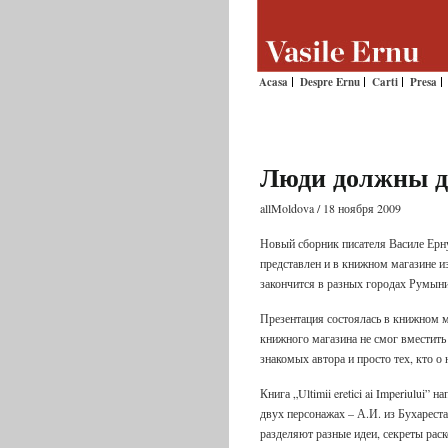
Acasa
Despre Ernu
Carti
Presa
Люди должны д
allMoldova / 18 ноября 2009
Новый сборник писателя Василе Ерну, 
представлен и в книжном магазине изд
закончится в разных городах Румыни
Презентация состоялась в книжном ма
книжного магазина не смог вместит
знакомых автора и просто тех, кто о
Книга „Ultimii eretici ai Imperiului”
двух персонажах – А.И. из Бухарест
разделяют разные идеи, секреты раск