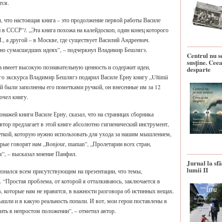
тся.
 что настоящая книга – это продолжение первой работы Василе
 в СССР”/. „Эта книга похожа на калейдоскоп, один конец которого
И., а другой – в Москве, где существует Василий Андреевич.
но сумасшедших идеях”, – подчеркнул Владимир Бешлягэ.
Centrul nu s
susține. Ceea
га имеет высокую познавательную ценность и содержит идеи,
desparte
о экскурса Владимир Бешлягэ подарил Василе Ерну книгу „Ultimii
орый были заполнены его пометками ручкой, он внесенные им за 12
очел книгу.
нажей книги Василе Ерну, сказал, что на страницах сборника
втор предлагает в этой книге абсолютно гигиенический инструмент,
еткой, которую нужно использовать для ухода за нашим мышлением,
рые говорят нам „Bonjour, maman”, „Пролетарии всех стран,
я”, – высказал мнение Панфил.
Jurnal la sfâ
lumii II
знался всем присутствующим на презентации, что темы,
ы. “Простая проблема, от которой я отталкиваюсь, заключается в
 которые нам не нравятся, в важности разговора об истинных вещах.
ышли и в какую реальность попали. И вот, мои герои поставлены в
ить в непростом положении”, – отметил автор.