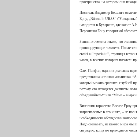
пространства, на котором они находя
Писатель Владимир Бешляга отметил,
Ерну, „Născut în URSS” /”Рожденный
находится в Бухаресте, где живет А.
Персонажи Ерну говорят об абсолют
Бешлягэ отметил также, что эта кни
провоцирующие читателя. После этог
eretici ai Imperiului”, страницы кот
часов, в течение которых писатель пр
Олег Панфил, один из реальных персо
представлена истинная аналитика. “А
который можно сравнить с зубной щ
потому что находятся дантисты, кото
объединяйтесь!” или “Мама – анархи
Виновник торжества Василе Ерну при
затрагиваемые в его книге, – не нов
необходимости обсуждении вопросов,
Надо сознавать, из какого мира мы в
ситуацию, когда им приходится мысл