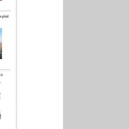
rșitul
că
r