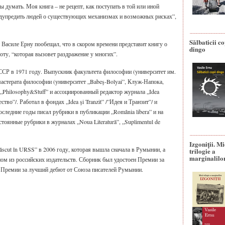
 думать. Моя книга – не рецепт, как поступать в той или иной
редупредить людей о существующих механизмах и возможных рисках”,
Sălbaticii co
 Василе Ерну пообещал, что в скором времени представит книгу о
dingo
ту, “которая вызовет раздражение у многих”.
ССР в 1971 году. Выпускник факультета философии (университет им.
мастерата философии (университет „Babeş-Bolyai”, Клуж-Напока,
 „Philosophy&Stuff” и ассоциированный редактор журнала „Idea
ство”/. Работал в фондах „Idea şi Tranzit” /”Идея и Транзит”/ и
последние годы писал рубрики в публикации „România libera” и на
стоянные рубрики в журналах „Noua Literatură”, „Suplimentul de
Izgoniții. M
scut în URSS” в 2006 году, которая вышла сначала в Румынии, а
trilogie a
marginalilo
дном из российских издательств. Сборник был удостоен Премии за
 и Премии за лучший дебют от Союза писателей Румынии.