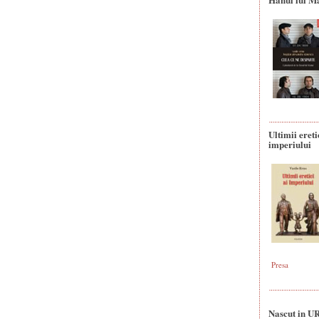
Ultimii ereti
imperiului
Presa
Nascut in U