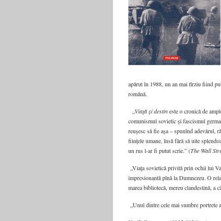
apărut în 1988, un an mai tîrziu fiind pub
română.
„
Viaţă şi destin
este o cronică de ampl
comunismul sovietic şi fascismul german.
reuşesc să fie aşa – spunînd adevărul, ră
fiinţele umane, însă fără să uite splen
un rus l-ar fi putut scrie.” (
The Wall Str
„Viaţa sovietică privită prin ochii lui Va
impresionantă pînă la Dumnezeu. O relata
marea bibliotecă, mereu clandestină, a căr
„Unul dintre cele mai sumbre portrete ale