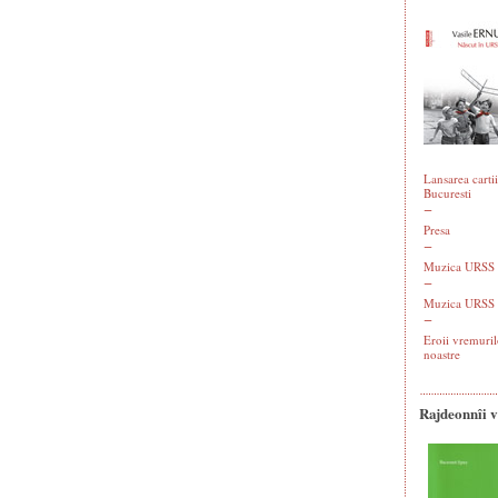
Lansarea cartii
Bucuresti
Presa
Muzica URSS -
Muzica URSS 
Eroii vremuril
noastre
Rajdeonnîi 