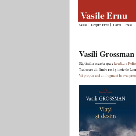
Acasa
Despre Ernu
Carti
Presa
Vasili Grossman 
Săptămîna aceasta apare
la editura Poli
Traducere din limba rusă şi note de Lau
Vă propun aici un fragment în avanprem