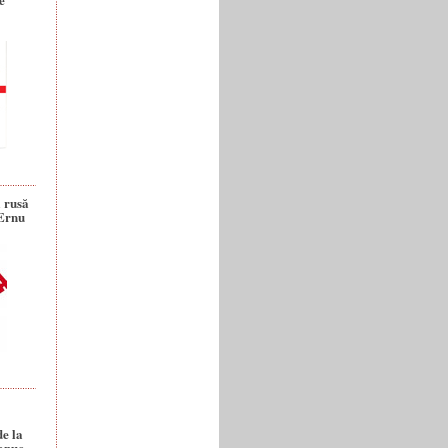
a rusă
 Ernu
de la
anuc