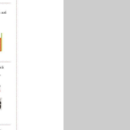
a
 azi
ică
r
e