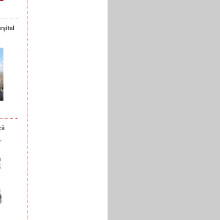
rșitul
că
r