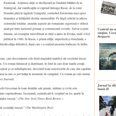
Pasternak. Acţiunea cărţii se desfăşoară pe fundalul bătăliei de la
Stalingrad, dar ramificaţiile ei cuprind întreaga Rusie, de la cotul
Donului pînă în lagărele Gulagului, conturînd fizionomia unei epoci
dramatice şi înfăţişînd destine memorabile. Pe lîngă criticile la adresa
sistemului totalitar, anumite aspecte ale romanului sugerează o strînsă
analogie între nazismul german şi comunismul sovietic. Salvat ca prin
Centrul nu s
susține. Ceea
minune, un exemplar microfilmat al cărţii a ajuns în Elveţia, unde a fost
desparte
publicat în 1980. În Rusia, o primă ediţie, imperfectă şi trunchiată, a
licată ediţia definitivă, după care s-a realizat prezenta traducere în limba
oare, care descompune cele două maşinării malefice ale secolului trecut,
 Un roman întunecat şi deprimant, în felul în care doar marile creaţii
spicat şi cu neînduplecare, descriind toate nenorocirile de care sînt capabile
doarea la care se pot înălţa în momente de cumpănă. Un roman pe care numai
eet Journal
)
Jurnal la sfâ
sili Grossman în toate detaliile sale penale, militare şi civile este
lumii II
re cuprinzătoare, fascinantă, semnificativă, ocupînd un loc aparte în
ţilor ruseşti.” (
The New York Times Book Review
)
 societăţii ruseşti.” (
The Washington Post
)