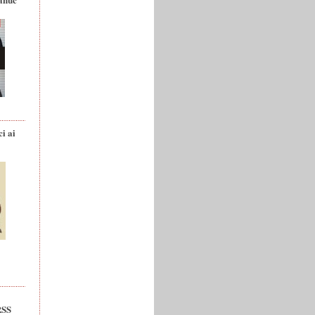
ci ai
RSS