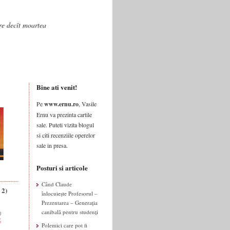
are decît moartea
Bine ati venit!
Pe
www.ernu.ro
, Vasile
Ernu va prezinta cartile
sale. Puteti vizita blogul
si citi recenziile operelor
sale in presa.
Posturi si articole
Când Claude
 2)
înlocuiește Profesorul –
Prezentarea – Generația
canibală pentru studenți
Polemici care pot fi