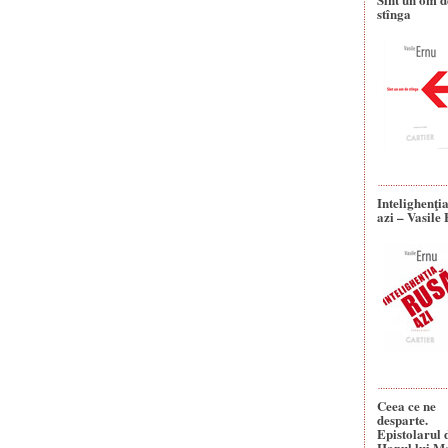
stînga
Intelighenţi
azi – Vasile
Ceea ce ne
desparte.
Epistolarul 
Hanul lui M