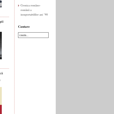
Cronica româno-
română a
insuportabililor ani ’90
pii
Cautare
ică
r