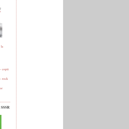
 la
 copii
- rock
or
v SSSR