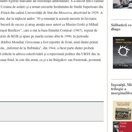
intre figurile marcante ale rezistenţei antitotalitare. S-a născut într-o familie
 Ucraina de astăzi) şi a urmat cursurile Institutului de Studii Superioare din
ă-Fizică din cadrul Universităţii de Stat din Moscova, absolvind în 1929. A
lui, dar la mijlocul anilor ’30 a renunţat la această meserie în favoarea
 se bucură de succes şi atrag atenţia unor autori ca Maxim Gorki şi Mihail
Sălbaticii co
dingo
aşul Berdicev”, care a stat la baza filmului Comisar (1967), regizat de
erzis de KGB şi apare pe marile ecrane abia în 1990, în perioada
ea Război Mondial, Grossman a fost reporter de front, unul dintre primii
ău, „Infernul de la Treblinka”, din 1944, a făcut parte dintre probele
criticile la adresa colectivizării şi a represiunii politice din URSS duc la
ossman fiind, în cele din urmă, ca şi a lui Bulgakov sau Pasternak, postumă.
Izgoniții. M
trilogie a
marginalilo