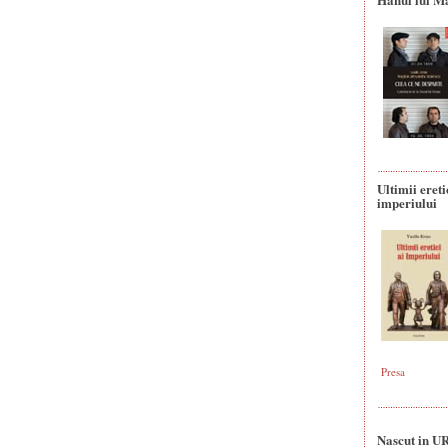
Ultimii ereti
imperiului
Presa
Nascut in U