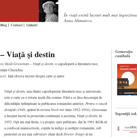
În viaţă există lucruri mult mai îngrozito
Anna Ahmatova
Blog
Contact
Linkuri
– Viaţă şi destin
Generaţia
canibală
rom
Vasili Grossman – Viaţă şi destin
, o capodoperă a literaturii ruse.
renţiu Checicheş
ieră.
Iată cîtveva lucruri despre carte şi autor.
Viaţă şi destin
, una dintre capodoperele literaturii ruse şi universale,
este o carte cu o istorie ieşită din comun. Fără a se lăsa descurajat de
dificultăţile întîmpinate la publicarea romanului anterior,
Pentru o cauză
dreaptă
(1949, apărut în revista
Novîi mir
între 1952-1954), Grossman
Izgoniții (ed.
a început lucrul la proiectata continuare a acestuia,
Viaţă şi destin
, în
1952. Opt ani mai tîrziu, l-a propus spre publicare, dar în 1961 KGB-ul
a confiscat manuscrisele, copiile la indigo şi notiţele romanului, sub
pretextul că era mai subversiv chiar decît
Doctor Jivago
al lui