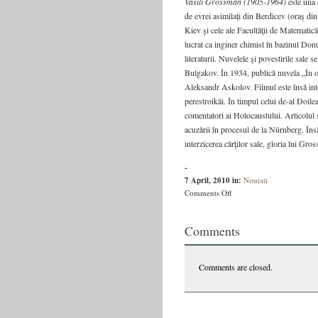
Vasili Grossman (1905-1964)
este una d
de evrei asimilaţi din Berdicev (oraş din
Kiev şi cele ale Facultăţii de Matematic
lucrat ca inginer chimist în bazinul Donu
literaturii. Nuvelele şi povestirile sale
Bulgakov. În 1934, publică nuvela „În or
Aleksandr Askolov. Filmul este însă int
perestroikăi. În timpul celui de-al Doil
comentatori ai Holocaustului. Articolul s
acuzării în procesul de la Nürnberg. Însă 
interzicerea cărţilor sale, gloria lui Gr
-
7 April, 2010
in:
Noutati
on
Comments Off
Vasili
Grossman
Comments
–
Viaţă
şi
Comments are closed.
destin