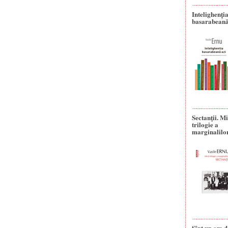
Intelighenți
basarabeană
Sectanţii. M
trilogie a
marginalilo
Sînt un om d