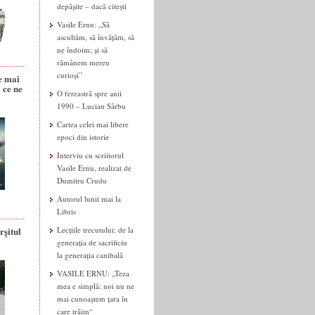
depășite – dacă citești
Vasile Ernu: „Să
ascultăm, să învățăm, să
ne îndoim; și să
rămânem mereu
curioși”
e mai
 ce ne
O fereastră spre anii
1990 – Lucian Sârbu
Cartea celei mai libere
epoci din istorie
Interviu cu scriitorul
Vasile Ernu, realizat de
Dumitru Crudu
Autorul lunii mai la
Libris
rșitul
Lecțiile trecutului: de la
generația de sacrificiu
la generația canibală
VASILE ERNU: „Teza
mea e simplă: noi nu ne
mai cunoaștem țara în
care trăim“