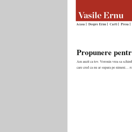
Acasa
Despre Ernu
Carti
Presa
Propunere pentr
Am auzit ca tov. Voronin vrea sa schimb
care cred ca nu ar supara pe nimeni… ro