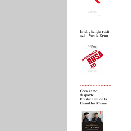
Intelighenţia rusă
azi – Vasile Ernu
Ceea ce ne
desparte.
Epistolarul de la
Hanul lui Manuc