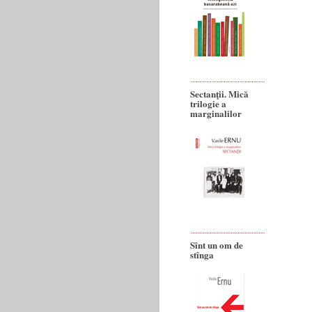
Sectanţii. Mică
trilogie a
marginalilor
Sînt un om de
stînga