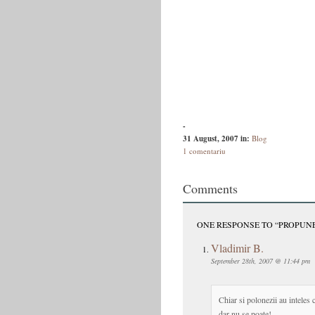
-
31 August, 2007
in:
Blog
1 comentariu
Comments
ONE RESPONSE TO “PROPUN
Vladimir B.
September 28th, 2007 @ 11:44 pm
Chiar si polonezii au inteles
dar nu se poate!