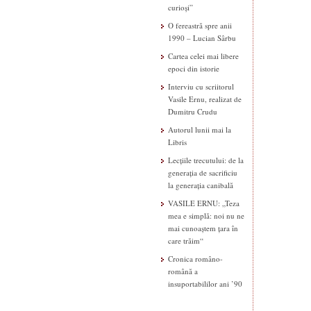
curioși”
O fereastră spre anii
1990 – Lucian Sârbu
Cartea celei mai libere
epoci din istorie
Interviu cu scriitorul
Vasile Ernu, realizat de
Dumitru Crudu
Autorul lunii mai la
Libris
Lecțiile trecutului: de la
generația de sacrificiu
la generația canibală
VASILE ERNU: „Teza
mea e simplă: noi nu ne
mai cunoaștem țara în
care trăim“
Cronica româno-
română a
insuportabililor ani ’90