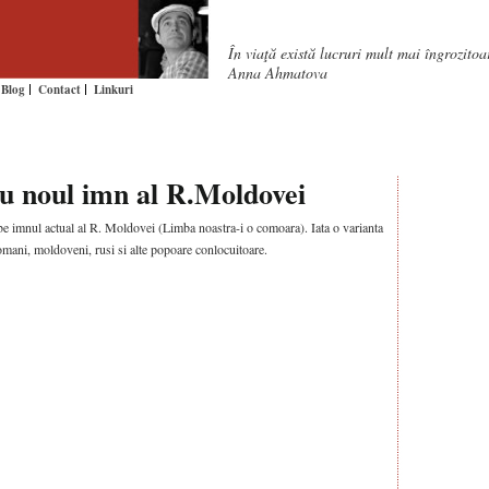
În viaţă există lucruri mult mai îngrozito
Anna Ahmatova
Blog
Contact
Linkuri
u noul imn al R.Moldovei
e imnul actual al R. Moldovei (Limba noastra-i o comoara). Iata o varianta
mani, moldoveni, rusi si alte popoare conlocuitoare.