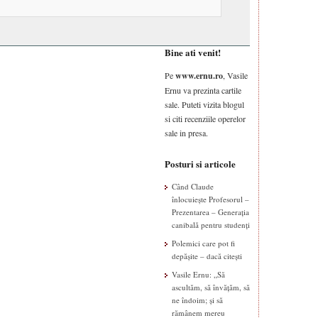
Bine ati venit!
Pe
www.ernu.ro
, Vasile
Ernu va prezinta cartile
sale. Puteti vizita blogul
si citi recenziile operelor
sale in presa.
Posturi si articole
Când Claude
înlocuiește Profesorul –
Prezentarea – Generația
canibală pentru studenți
Polemici care pot fi
depășite – dacă citești
Vasile Ernu: „Să
ascultăm, să învățăm, să
ne îndoim; și să
rămânem mereu