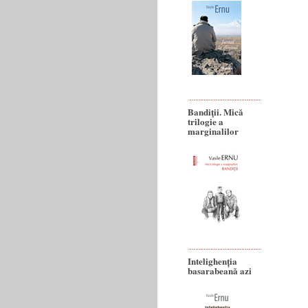
Bandiţii. Mică
trilogie a
marginalilor
Intelighenția
basarabeană azi