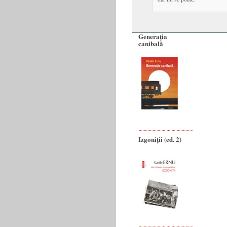
Generaţia
canibală
Izgoniții (ed. 2)