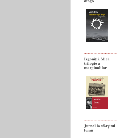
dingo
Izgoniții. Mică
trilogie a
marginalilor
Jurnal la sfârșitul
lumii