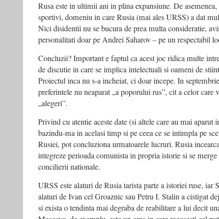
Rusa este in ultimii ani in plina expansiune. De asemenea, 
sportivi, domeniu in care Rusia (mai ales URSS) a dat mult
Nici disidentii nu se bucura de prea multa consideratie, avi
personalitati doar pe Andrei Saharov – pe un respectabil lo
Concluzii? Important e faptul ca acest joc ridica multe intr
de discutie in care se implica intelectuali si oameni de stii
Proiectul inca nu s-a incheiat, ci doar incepe. In septembri
preferintele nu neaparat „a poporului rus”, cit a celor care v
„alegeri”.
Privind cu atentie aceste date (si altele care au mai aparut 
bazindu-ma in acelasi timp si pe ceea ce se intimpla pe scen
Rusiei, pot concluziona urmatoarele lucruri. Rusia incearca
integreze perioada comunista in propria istorie si se merge
concilierii nationale.
URSS este alaturi de Rusia tarista parte a istoriei ruse, iar S
alaturi de Ivan cel Groaznic sau Petru I. Stalin a cistigat dej
si exista o tendinta mai degraba de reabilitare a lui decit 