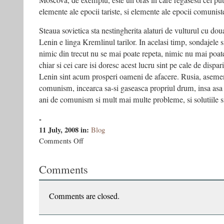
Moscova, de exemplu, este un oras in care regasesti cel put
elemente ale epocii tariste, si elemente ale epocii comunist
Steaua sovietica sta nestingherita alaturi de vulturul cu dou
Lenin e linga Kremlinul tarilor. In acelasi timp, sondajele s
nimic din trecut nu se mai poate repeta, nimic nu mai poate 
chiar si cei care isi doresc acest lucru sint pe cale de disparit
Lenin sint acum prosperi oameni de afacere. Rusia, asemene
comunism, incearca sa-si gaseasca propriul drum, insa asa
ani de comunism si mult mai multe probleme, si solutiile s
-
11 July, 2008
in:
Blog
on
Comments Off
Numele
Rusiei
Comments
e
Stalin?
Comments are closed.