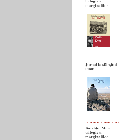
trilogie a
marginalilor
Jurnal la sfârșitul
lumii
Bandiţii. Mică
trilogie a
marginalilor