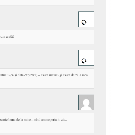
cum arată?
tului (ca și data expirării) – exact mâine (și exact de ziua mea
carte buna de la mine,,, cind am coperta iti zic..