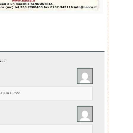
RSS”
NATO în URSS!