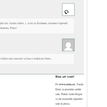
epin ieri. Genul cadou :). Asta cu Ботинки, полные горячей
artarara. Place!
 vedem cine reuseste sa faca o traducere buna…
Bine ati venit!
Pe
www.ernu.ro
, Vasile
Ernu va prezinta cartile
sale. Puteti vizita blogul
si citi recenziile operelor
sale in presa.