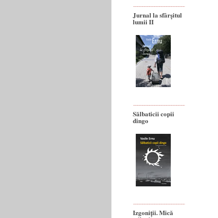
Jurnal la sfârșitul
lumii II
Sălbaticii copii
dingo
Izgoniții. Mică