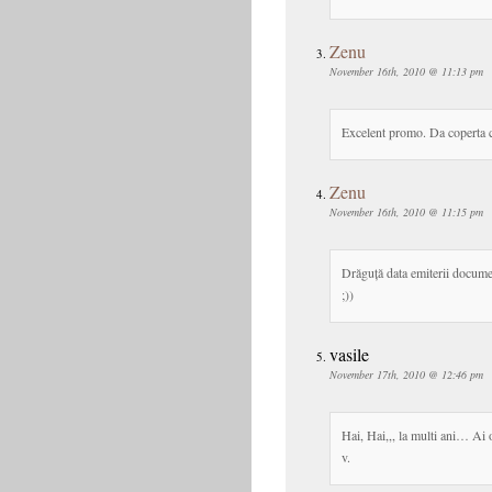
Zenu
November 16th, 2010 @ 11:13 pm
Excelent promo. Da coperta 
Zenu
November 16th, 2010 @ 11:15 pm
Drăguță data emiterii documen
;))
vasile
November 17th, 2010 @ 12:46 pm
Hai, Hai,,, la multi ani… Ai o
v.