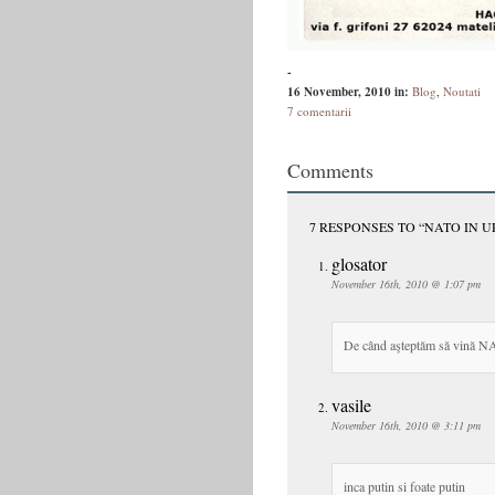
-
16 November, 2010
in:
Blog
,
Noutati
7 comentarii
Comments
7 RESPONSES TO “NATO IN U
glosator
November 16th, 2010 @ 1:07 pm
De când aşteptăm să vină 
vasile
November 16th, 2010 @ 3:11 pm
inca putin si foate putin