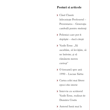
Posturi si articole
Când Claude
înlocuiește Profesorul –
Prezentarea – Generația
canibală pentru studenți
Polemici care pot fi
depășite – dacă citești
Vasile Ernu: „Să
ascultăm, să învățăm, să
ne îndoim; și să
rămânem mereu
curioși”
O fereastră spre anii
1990 – Lucian Sârbu
Cartea celei mai libere
epoci din istorie
Interviu cu scriitorul
Vasile Ernu, realizat de
Dumitru Crudu
Autorul lunii mai la