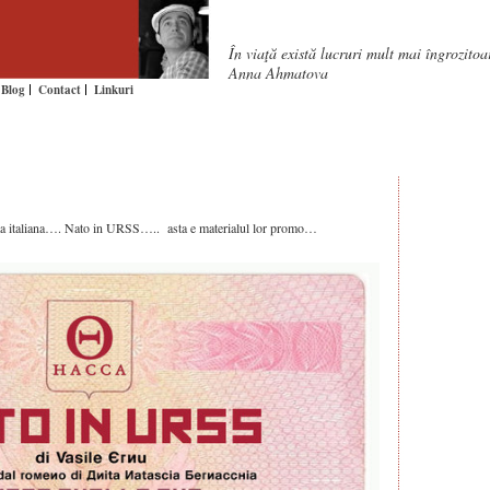
În viaţă există lucruri mult mai îngrozito
Anna Ahmatova
Blog
Contact
Linkuri
anta italiana…. Nato in URSS….. asta e materialul lor promo…