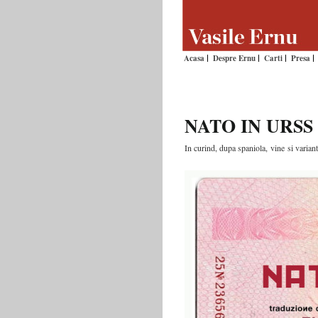
Acasa
Despre Ernu
Carti
Presa
NATO IN URSS
In curind, dupa spaniola, vine si vari