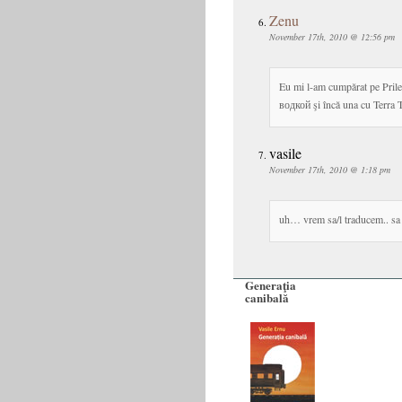
Zenu
November 17th, 2010 @ 12:56 pm
Eu mi l-am cumpărat pe Pril
водкой şi încă una cu Terra T
vasile
November 17th, 2010 @ 1:18 pm
uh… vrem sa/l traducem.. sa
Generaţia
canibală