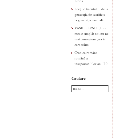
Libris
Lecțiile trecutului: de la
generația de sacrificiu
la generația canibală
VASILE ERNU: „Teza
mea e simplă: noi nu ne
mai cunoaștem țara în
care trăim“
Cronica româno-
română a
insuportabililor ani ’90
Cautare