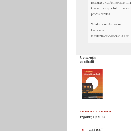
romanesti contemporane. Imi s
Cioran), ca spiritul romaneasc 
propia cenusa.
Salutari din Barcelona,
Loredana
(studenta de doctorat la Facu
Generaţia
canibală
Izgoniții (ed. 2)