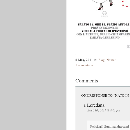
-
6 May, 2011
in:
Blog
,
Noutati
1 comentariu
Comments
ONE RESPONSE TO “NATO IN
Loredana
June 28th, 2011 @ 8:01 pm
Felicitari! Sunt mandra cand d