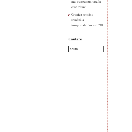
mai cunoaștem țara în
care trăim“
Cronica româno-
română a
insuportabililor ani ’90
Cautare