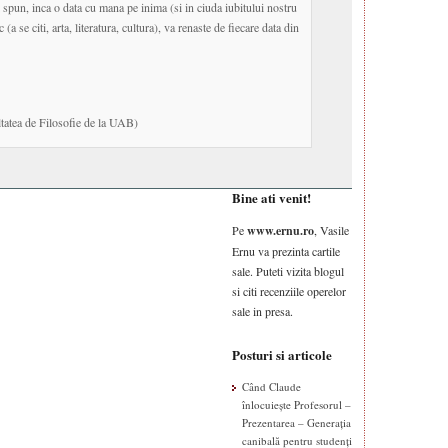
pun, inca o data cu mana pe inima (si in ciuda iubitului nostru
(a se citi, arta, literatura, cultura), va renaste de fiecare data din
ltatea de Filosofie de la UAB)
Bine ati venit!
Pe
www.ernu.ro
, Vasile
Ernu va prezinta cartile
sale. Puteti vizita blogul
si citi recenziile operelor
sale in presa.
Posturi si articole
Când Claude
înlocuiește Profesorul –
Prezentarea – Generația
canibală pentru studenți