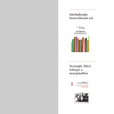
Intelighenția
basarabeană azi
Sectanţii. Mică
trilogie a
marginalilor