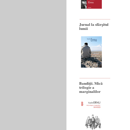
Jurnal la sfârșitul
lumii
Bandiţii. Mică
trilogie a
marginalilor