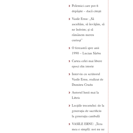
Polemici care pot fi
depășite – dacă citești
Vasile Ernu: „Să
ascultăm, să învățăm, să
ne îndoim; și să
rămânem mereu
curioși”
O fereastră spre anii
1990 – Lucian Sârbu
Cartea celei mai libere
epoci din istorie
Interviu cu scriitorul
Vasile Ernu, realizat de
Dumitru Crudu
Autorul lunii mai la
Libris
Lecțiile trecutului: de la
generația de sacrificiu
la generația canibală
VASILE ERNU: „Teza
mea e simplă: noi nu ne