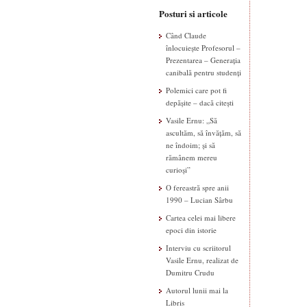
Posturi si articole
Când Claude
înlocuiește Profesorul –
Prezentarea – Generația
canibală pentru studenți
Polemici care pot fi
depășite – dacă citești
Vasile Ernu: „Să
ascultăm, să învățăm, să
ne îndoim; și să
rămânem mereu
curioși”
O fereastră spre anii
1990 – Lucian Sârbu
Cartea celei mai libere
epoci din istorie
Interviu cu scriitorul
Vasile Ernu, realizat de
Dumitru Crudu
Autorul lunii mai la
Libris