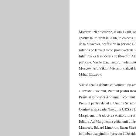
Miercuri, 28 noiembrie, la ora 17.00, se
aparuta la Polirom in 2006, in colectia ?
de la Moscova, desfasurat in perioada 
rotunda pe tema ?Homo postsoveticus: ac
Intilnirea va fi moderata de filosoful 
participa: Vasile Ernu, autorul volumulu
Moscow Art, Viktor Misiano, criticul li
Mihail Elizarov.
Vasile Ernu a debutat cu volumul Nascu
al revistei Cuvintul, Premiul pentru Rom
Prima al Fundatiei Anonimul. Volumul a f
Premiul pentru debut al Uniunii Scriito
Controversata carte Nascut in URSS / Ð
Marginem, in traducerea scriitorului rus
Editura Ad Marginem a editat unii dintre
Mamleev, Eduard Limonov, Baian Sirean
in limba rusa ginditori precum J.Derrid