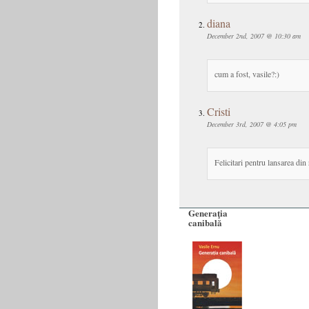
diana
December 2nd, 2007 @ 10:30 am
cum a fost, vasile?:)
Cristi
December 3rd, 2007 @ 4:05 pm
Felicitari pentru lansarea din 
Generaţia
canibală