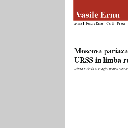
Acasa
Despre Ernu
Carti
Presa
Moscova pariaza 
URSS in limba r
(citeva melodii si imagini pentru cunosc