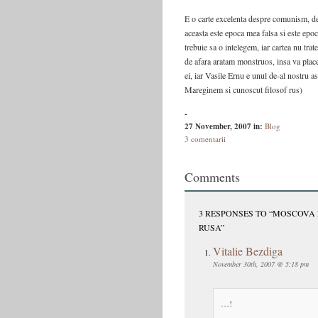
E o carte excelenta despre comunism, de
aceasta este epoca mea falsa si este epo
trebuie sa o intelegem, iar cartea nu tra
de afara aratam monstruos, insa va place
ei, iar Vasile Ernu e unul de-al nostru a
Mareginem si cunoscut filosof rus)
-
27 November, 2007
in:
Blog
3 comentarii
Comments
3 RESPONSES TO “MOSCOVA 
RUSA”
Vitalie Bezdiga
November 30th, 2007 @ 5:18 pm
…!