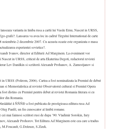
 lanseaza varianta in limba rusa a cartii lui Vasile Ernu, Nascut in URSS,
Ego-grafii?. Lansarea va avea loc in cadrul Tirgului International de carte
28 noiembrie-2 decembrie 2007. Cu aceasta ocazie este organizata o masa
tualizarea experientei sovietice?.
Alexandr Ivanov, director al Editurii Ad Marginem. La eveniment vor
i Nascut in URSS, criticul de arta Ekaterina Degoti, redactorul revistei
terar Lev Danilkin si scriitorii Alexandr Prohanov, A. Zamostjanov si
t in URSS (Polirom, 2006). Cartea a fost nominalizata la Premiul de debut
an si Memorialistica al revistei Observatorul cultural si Premiul Opera
ost distins cu Premiul pentru debut al revistei Romania literara si cu
rilor din Romania.
îæäåííûé â ÑÑÑÐ a fost publicata de prestigioasa editura rusa Ad
 Oleg Panfil, un fin cunoscator al limbii romane.
 cei mai faimosi scriitori rusi de dupa ’90: Vladimir Sorokin, Iury
ov, Alexandr Prohorov. Tot Editura Ad Marginem este cea care a tradus
a, M.Foucault, G.Deleuze, S.Zizek.