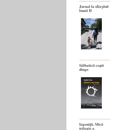
Jurnal la sfârșitul
lumii II
Sălbaticii copii
dingo
Izgoniții. Mică
trilogie a