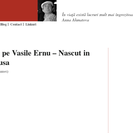
În viaţă există lucruri mult mai îngrozito
Anna Ahmatova
Blog
Contact
Linkuri
pe Vasile Ernu – Nascut in
usa
atori)