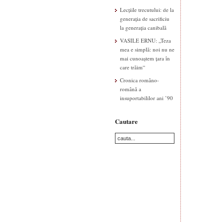
Lecțiile trecutului: de la
generația de sacrificiu
la generația canibală
VASILE ERNU: „Teza
mea e simplă: noi nu ne
mai cunoaștem țara în
care trăim“
Cronica româno-
română a
insuportabililor ani ’90
Cautare