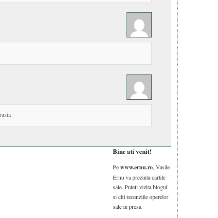
rusia
Bine ati venit!
Pe
www.ernu.ro
, Vasile
Ernu va prezinta cartile
sale. Puteti vizita blogul
si citi recenziile operelor
sale in presa.