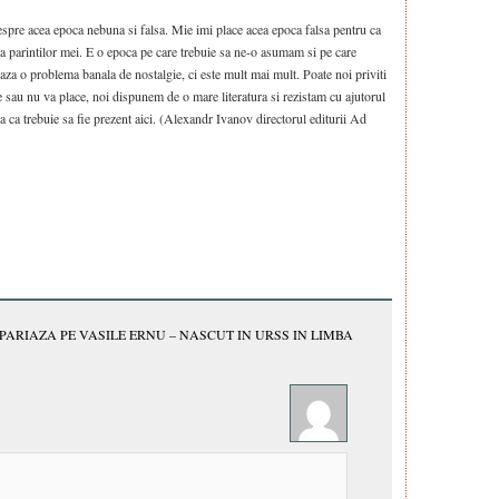
spre acea epoca nebuna si falsa. Mie imi place acea epoca falsa pentru ca
ca parintilor mei. E o epoca pe care trebuie sa ne-o asumam si pe care
teaza o problema banala de nostalgie, ci este mult mai mult. Poate noi priviti
 sau nu va place, noi dispunem de o mare literatura si rezistam cu ajutorul
sa ca trebuie sa fie prezent aici. (Alexandr Ivanov directorul editurii Ad
PARIAZA PE VASILE ERNU – NASCUT IN URSS IN LIMBA