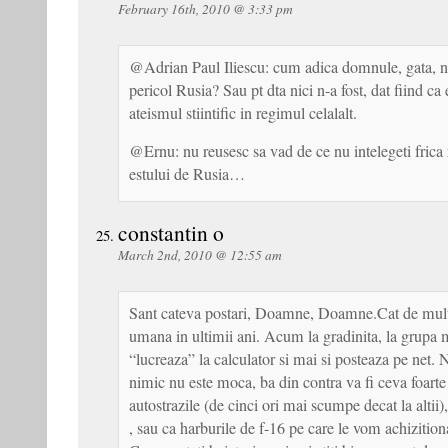
February 16th, 2010 @ 3:33 pm
@Adrian Paul Iliescu: cum adica domnule, gata, n
pericol Rusia? Sau pt dta nici n-a fost, dat fiind ca
ateismul stiintific in regimul celalalt.
@Ernu: nu reusesc sa vad de ce nu intelegeti frica 
estului de Rusia…
constantin o
March 2nd, 2010 @ 12:55 am
Sant cateva postari, Doamne, Doamne.Cat de mult 
umana in ultimii ani. Acum la gradinita, la grupa 
“lucreaza” la calculator si mai si posteaza pe net. 
nimic nu este moca, ba din contra va fi ceva foar
autostrazile (de cinci ori mai scumpe decat la altii
, sau ca harburile de f-16 pe care le vom achizition