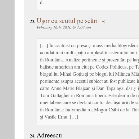
d.
Uşor cu scutul pe scări! «
February 16th, 2010 @ 1:07 am
[…] În contrast cu presa şi mass-media blogosfer
acordat mai mult spaţiu amplasării sistemului anti-
în România. Analize pertinente şi prezentări pe larg
balistic american am citit pe Codex Politicus, pe Te
blogul lui Mihai Goţiu şi pe blogul lui Mihnea Mă
pertinente asupra acestui subiect au fost publicate 
către Anne-Marie Blăjean şi Dan Tapalagă, dar şi î
Tom Gallagher în România liberă. Este demn de rem
unei tabere care se declară contra desfăşurării de si
în România: Indymedia.ro, Mogor Csibi de la Thi
şi Vasile Ernu. […]
Adreescu