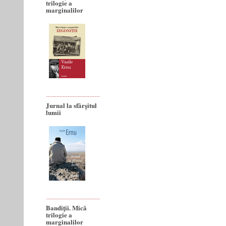
trilogie a
marginalilor
Jurnal la sfârșitul
lumii
Bandiţii. Mică
trilogie a
marginalilor