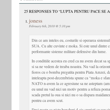
25 RESPONSES TO “LUPTA PENTRU PACE SE 
joness
February 6th, 2010 @ 5:10 pm
Din ce am inteles eu, costurile si operarea sistemul
SUA. Cu alte cuvinte e moka. Si este unul dintre 
performante sisteme militare defensive din lume.
In conditiile acestea eu cred ca nu avem decat sa
si sa ne vedem de treaba noastra. Nu vad la orizont
fioros cu o bomba pregatita pentru Piata Amzei, d
inteleapta post-decembrista spune ca “moka e sfan
NATO n-avem la ce agresiune sa ne asteptam (am
eu unul nu vad nici un motiv pentru a refuza poma
scada pretul la oua si nici nu o sa dispara maidanez
pentru ca avem scut.
Desi poate ca niste bancheri d-aia speriati se vor s