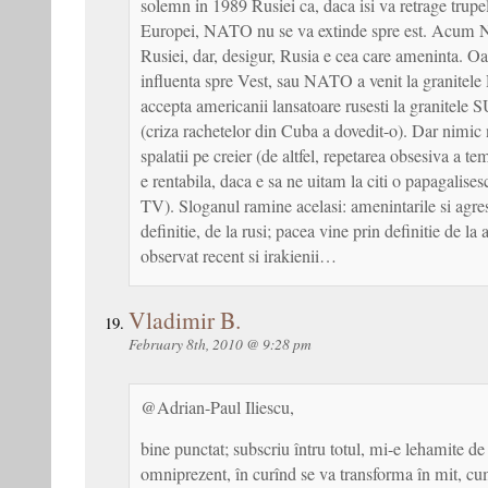
solemn in 1989 Rusiei ca, daca isi va retrage trupe
Europei, NATO nu se va extinde spre est. Acum 
Rusiei, dar, desigur, Rusia e cea care ameninta. Oa
influenta spre Vest, sau NATO a venit la granitele
accepta americanii lansatoare rusesti la granitel
(criza rachetelor din Cuba a dovedit-o). Dar nimic
spalatii pe creier (de altfel, repetarea obsesiva a te
e rentabila, daca e sa ne uitam la citi o papagalises
TV). Sloganul ramine acelasi: amenintarile si agre
definitie, de la rusi; pacea vine prin definitie de la
observat recent si irakienii…
Vladimir B.
February 8th, 2010 @ 9:28 pm
@Adrian-Paul Iliescu,
bine punctat; subscriu întru totul, mi-e lehamite de
omniprezent, în curînd se va transforma în mit, cu