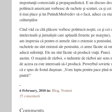
importanţă comercială şi propagandistică. E un discurs des
politrucii americani vorbeasc de rachete şi scuturi, ca şi cei
îi mai place şi lui Putin&Medvedev să o facă, aduce cu eta
culturiştilor.
Cînd văd cu cîtă plăcere vorbesc politrucii noştri, ca şi cei o
intelectualii şi jurnaliştii care aplaudă frenetic pe margine),
am impresia că pentru ei armele sînt o extensie a penisului. 
rachetele nu sînt extensii ale penisului, ci arme făcute să o
aducă suferinţă. Ele nu sînt făcute să producă viaţă. Punct.
auzim. O maşină de război, o industrie de război are sens 
de aceea ea este interesată să-l producă. Proverbul sovietic r
că e spus de fostul duşman: „Vom lupta pentru pace pînă n
piatră!”
-
6 February, 2010
in:
Blog
,
Noutati
25 comentarii
Comments