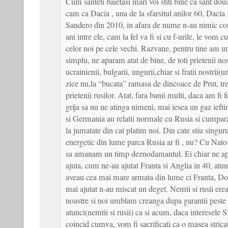
Cum santeti baietasi mari voi stiti bine ca sant doua
cam ca Dacia , una de la sfarsitul anilor 60, Dacia 
Sandero din 2010, in afara de nume n-au nimic co
ani intre ele, cam la fel va fi si cu f-urile, le vom 
celor noi pe cele vechi. Razvane, pentru tine am u
simplu, ne aparam atat de bine, de toti prietenii nost
ucrainienii, bulgarii, ungurii,chiar si fratii nostrii(u
zice nu,la “bucata” ramasa de dincoace de Prut, tr
prietenii rusilor. Atat, fara banii multi, daca am fi f
grija sa nu ne atinga nimeni, mai iesea un gaz iefti
si Germania au relatii normale cu Rusia si cumpa
la jumatate din cat platim noi. Din cate stiu singur
energetic din lume parca Rusia ar fi , nu? Cu Nato
sa amanam un timp deznodamantul. Ei chiar ne apa
ajuta, cum ne-au ajutat Franta si Anglia in 40, atu
aveau cea mai mare armata din lume ci Franta, D
mai ajutat n-au miscat un deget. Nemti si rusii erea
noastre si noi umblam creanga dupa garantii peste m
atunci(nemtii si rusii) ca si acum, daca interesele 
coincid cumva, vom fi sacrificati ca o masea strica