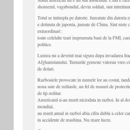
Statul american nu e un stat asistential. Cind e raz
shomerul, vagabondul, devin soldati, sint intretinuti
Totul se intimpla pe datorie. Jumatate din datoria
e detinuta de japonia, jumate de China. Sint niste c
extraordinari :
toate celelalte tzari imprumuta bani de la FMI, car
politice.
Lumea nu a devenit mai sigura dupa invadarea Iraq
Afghanistanului. Turnurile gemene valorau vreo ci
de dolari.
Razboaiele provocate in numele lor au costat, tan
noua sute de miliarde, un fel de masuri de protectie
de tip militar.
Americanii n-au murit niciodata in razboi. In al do
mondial,
au murit anual in razboi abia cifra dubla a celor c
in accidente de mashina. Nu mare lucru.