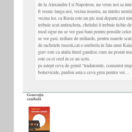
de la Alexandru I si Napoleon, nu vrem noi sa int
fi vesnic langa noi, vecina noastra, au inteles nemti
vecina lor, ca Rusia este un pic mai departe,noi n
trebuie scut antiracheta, chelului ii trebuie tichie de
mod sigur nu se vor gasi bani pentru pensiile celor 
se vor gasi, miliare de miliarde, pentru marele scut.
de rachetele rusesti,cat o umbrela in fata unui Kal
grav este ca atatia tineri gandesc cum au postat ma
este ca ei cred in ce au scris.
ps astept ceva de genul “tradatorule, comunist imput
bolsevicule, pardon asta e ceva greu pentru voi…
Generaţia
canibală