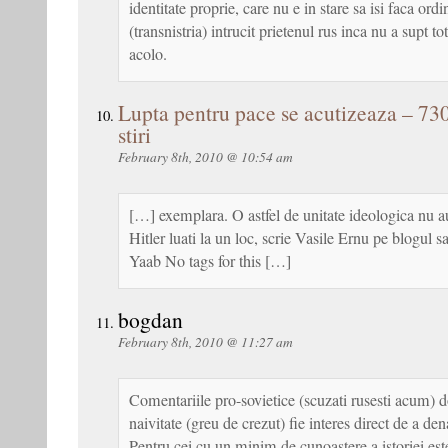
identitate proprie, care nu e in stare sa isi faca ordi
(transnistria) intrucit prietenul rus inca nu a supt to
acolo.
Lupta pentru pace se acutizeaza – 73
stiri
February 8th, 2010 @ 10:54 am
[…] exemplara. O astfel de unitate ideologica nu au 
Hitler luati la un loc, scrie Vasile Ernu pe blogul
Yaab No tags for this […]
bogdan
February 8th, 2010 @ 11:27 am
Comentariile pro-sovietice (scuzati rusesti acum) d
naivitate (greu de crezut) fie interes direct de a den
Pentru cei cu un minim de cunoastere a istoriei este