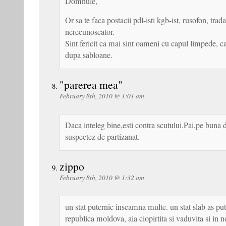
Domnule,
Or sa te faca postacii pdl-isti kgb-ist, rusofon, trada
nerecunoscator.
Sint fericit ca mai sint oameni cu capul limpede, c
dupa sabloane.
"parerea mea"
February 8th, 2010 @ 1:01 am
Daca inteleg bine,esti contra scutului.Pai,pe buna d
suspectez de partizanat.
zippo
February 8th, 2010 @ 1:32 am
un stat puternic inseamna multe. un stat slab as put
republica moldova, aia ciopirtita si vaduvita si in no