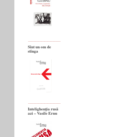
Sînt un om de
stînga
Intelighenţia rusă
azi – Vasile Ernu