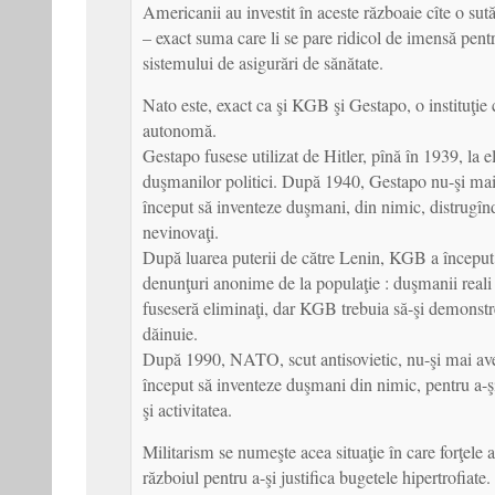
Americanii au investit în aceste războaie cîte o sut
– exact suma care li se pare ridicol de imensă pent
sistemului de asigurări de sănătate.
Nato este, exact ca şi KGB şi Gestapo, o instituţie 
autonomă.
Gestapo fusese utilizat de Hitler, pînă în 1939, la 
duşmanilor politici. După 1940, Gestapo nu-şi mai 
început să inventeze duşmani, din nimic, distrugî
nevinovaţi.
După luarea puterii de către Lenin, KGB a început
denunţuri anonime de la populaţie : duşmanii real
fuseseră eliminaţi, dar KGB trebuia să-şi demonstre
dăinuie.
După 1990, NATO, scut antisovietic, nu-şi mai avea
început să inventeze duşmani din nimic, pentru a-şi 
şi activitatea.
Militarism se numeşte acea situaţie în care forţele 
războiul pentru a-şi justifica bugetele hipertrofiate.