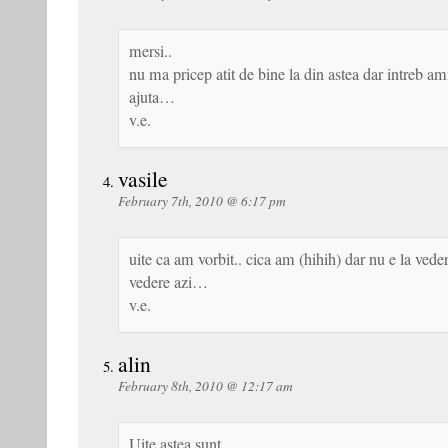
mersi..
nu ma pricep atit de bine la din astea dar intreb a
ajuta…
v.e.
vasile
February 7th, 2010 @ 6:17 pm
uite ca am vorbit.. cica am (hihih) dar nu e la ved
vedere azi…
v.e.
alin
February 8th, 2010 @ 12:17 am
Uite astea sunt ..