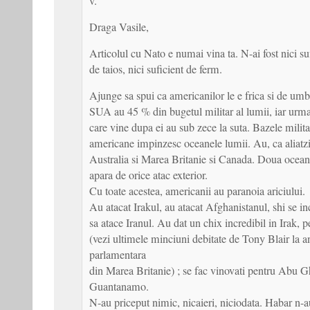
v.
Draga Vasile,
Articolul cu Nato e numai vina ta. N-ai fost nici su
de taios, nici suficient de ferm.
Ajunge sa spui ca americanilor le e frica si de umbr
SUA au 45 % din bugetul militar al lumii, iar urma
care vine dupa ei au sub zece la suta. Bazele milita
americane impinzesc oceanele lumii. Au, ca aliatzi
Australia si Marea Britanie si Canada. Doua ocean
apara de orice atac exterior.
Cu toate acestea, americanii au paranoia ariciului.
Au atacat Irakul, au atacat Afghanistanul, shi se in
sa atace Iranul. Au dat un chix incredibil in Irak, p
(vezi ultimele minciuni debitate de Tony Blair la a
parlamentara
din Marea Britanie) ; se fac vinovati pentru Abu G
Guantanamo.
N-au priceput nimic, nicaieri, niciodata. Habar n-a