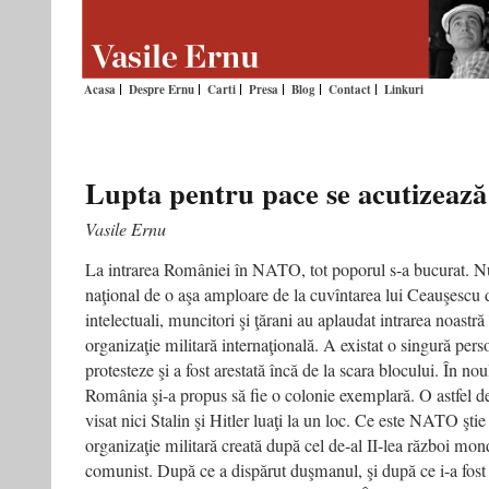
Acasa
Despre Ernu
Carti
Presa
Blog
Contact
Linkuri
Lupta pentru pace se acutizează
Vasile Ernu
La intrarea României în NATO, tot poporul s-a bucurat. Nu
naţional de o aşa amploare de la cuvîntarea lui Ceauşescu di
intelectuali, muncitori şi ţărani au aplaudat intrarea noastr
organizaţie militară internaţională. A existat o singură pers
protesteze şi a fost arestată încă de la scara blocului. În no
România şi-a propus să fie o colonie exemplară. O astfel d
visat nici Stalin şi Hitler luaţi la un loc. Ce este NATO ştie 
organizaţie militară creată după cel de-al II-lea război mon
comunist. După ce a dispărut duşmanul, şi după ce i-a fost 