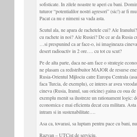
sofisticate. In zilele noastre te aperi cu bani. Dom
tuturor “potentialilor nostri agresori” (sic!) ar fi mu
Pacat ca nu e nimeni sa vada asta.
Scutul ala, ne apara de rachetele cui? Ale Iranului
cu rachete in noi? Ale Rusiei? De ce ar da Rusia c
…si prespunind ca ar face-o, isi imagineaza cineva
desert radioactiv in 2 ore…. cu tot cu scut?
Pe de alta parte, daca ne-am face o strategie econo
ne plasam ca redistribuitor MAJOR de resurse ene
Rusia-Orientul Mijlociu catre Europa Centrala (as
faca Turcia, de exemplu), ce interes ar avea vreodat
cineva (Rusia, Iranul, sau oricine) gaina cu oua de
exemplu menit sa ilustreze un rationament logic: 
economica e mai eficienta decat cea militara. Asta
intram si in sustenabilitate….
Asa ca, tovarasi, sa luptam pentru pace cu bani, nu
Razvan – UTCist de serviciu.