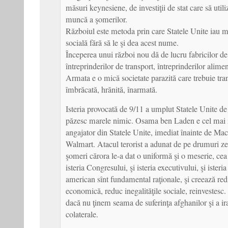
măsuri keynesiene, de investiţii de stat care să utili
muncă a şomerilor.
Războiul este metoda prin care Statele Unite iau m
socială fără să le şi dea acest nume.
Începerea unui război nou dă de lucru fabricilor 
întreprinderilor de transport, întreprinderilor alimen
Armata e o mică societate parazită care trebuie tran
îmbrăcată, hrănită, înarmată.
Isteria provocată de 9/11 a umplut Statele Unite d
păzesc marele nimic. Osama ben Laden e cel mai 
angajator din Statele Unite, imediat înainte de Ma
Walmart. Atacul terorist a adunat de pe drumuri ze
şomeri cărora le-a dat o uniformă şi o meserie, cea
isteria Congresului, şi isteria executivului, şi isteri
american sînt fundamental raţionale, şi creează redi
economică, reduc inegalităţile sociale, reinvestesc. 
dacă nu ţinem seama de suferinţa afghanilor şi a ir
colaterale.