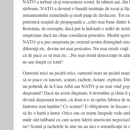
NATO a trebuit să-şi reinventeze rostul. În ultimii ani, din
războaie, NATO a devenit o banală instituţie de tocat şi făc
armamentului extinzîndu-şi mult piaţa de desfacere. Tot ea
puternică maşină de propagandă a „celei mai bune dintre lu
România, de exemplu, dacă pui la îndoială o astfel de institu
suspiciune dacă nu chiar considerat periculos. Modul agresi
NATO şi-a pus amprenta pe creierul nostru distrugînd orice
diferenţă etc. devine tot mai periculos. Nu mai există viaţ
că de pace ce să mai zic. „Nu mai există democraţie în a
ne-am tîmpit cu totul?
Oamenii mici au jucării mici, oamenii mari au jucării mari
să se joace cu tancuri, scuturi, rachete, hotare, explozii. Din
un politruk de la Casa Albă sau NATO şi ne mai vînd gogo
duşmanul? Dacă nu avem duşmani, îi inventăm şi chiar îi ş
devină duşmanul nostru, că doar n-o să oprim fabrica de ta
fantome mai luptăm? Ce scuturi? E obligatoriu: în fiecare c
să fie o hartă a lumii. Orice om cu minte limpede vede und
unde sînt talibanii cu care acum liderii americani negociaz
nu? Scutul şi rachetele în sine nu au nici o semnificaţie în 