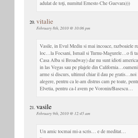
adulat de toți, numitul Ernesto Che Guevara)))
vitalie
February 8th, 2010 @ 10:06 pm
Vasile, in Evul Mediu si mai incoace, razboaiele r
loc…la Focsani, Ismail si Turnu-Magurele…o fi tal
Casa Alba si Broadway) dar nu sunt idioti american
in las Vegas sau pe plajele din California…oameni
arme si discurs, ultimul chiar il dau pe gratis…no
alegere, pentru ca le-am distrus cam pe toate, pen
Elvetia, pentru ca-l avem pe Voronin/Basescu…
vasile
February 9th, 2010 @ 12:45 am
Un amic tocmai mi-a scris… e de meditat…