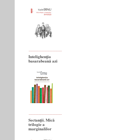
Intelighenția
basarabeană azi
Sectanţii. Mică
trilogie a
marginalilor