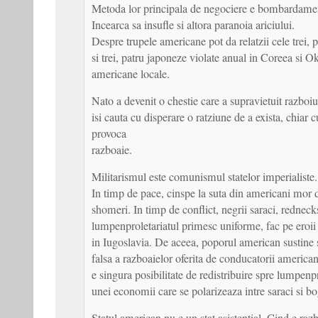
Metoda lor principala de negociere e bombardame
Incearca sa insufle si altora paranoia ariciului.
Despre trupele americane pot da relatzii cele trei, 
si trei, patru japoneze violate anual in Coreea si 
americane locale.
Nato a devenit o chestie care a supravietuit razboi
isi cauta cu disperare o ratziune de a exista, chiar c
provoca
razboaie.
Militarismul este comunismul statelor imperialiste.
In timp de pace, cinspe la suta din americani mor 
shomeri. In timp de conflict, negrii saraci, redneck
lumpenproletariatul primesc uniforme, fac pe eroii
in Iugoslavia. De aceea, poporul american sustine 
falsa a razboaielor oferita de conducatorii america
e singura posibilitate de redistribuire spre lumpenpr
unei economii care se polarizeaza intre saraci si bo