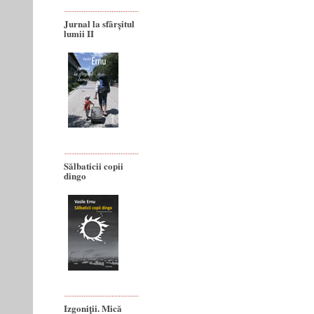
Jurnal la sfârșitul
lumii II
Sălbaticii copii
dingo
Izgoniții. Mică