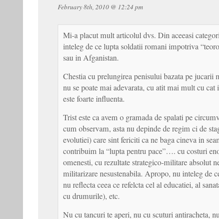
February 8th, 2010 @ 12:24 pm
Mi-a placut mult articolul dvs. Din aceeasi categori
inteleg de ce lupta soldatii romani impotriva “teor
sau in Afganistan.
Chestia cu prelungirea penisului bazata pe jucarii
nu se poate mai adevarata, cu atit mai mult cu cat i
este foarte influenta.
Trist este ca avem o gramada de spalati pe circum
cum observam, asta nu depinde de regim ci de sta
evolutiei) care sint fericiti ca ne baga cineva in sea
contribuim la “lupta pentru pace”…. cu costuri eno
omenesti, cu rezultate strategico-militare absolut neg
militarizare nesustenabila. Apropo, nu inteleg de c
nu reflecta ceea ce refelcta cel al educatiei, al sanat
cu drumurile), etc.
Nu cu tancuri te aperi, nu cu scuturi antiracheta, 