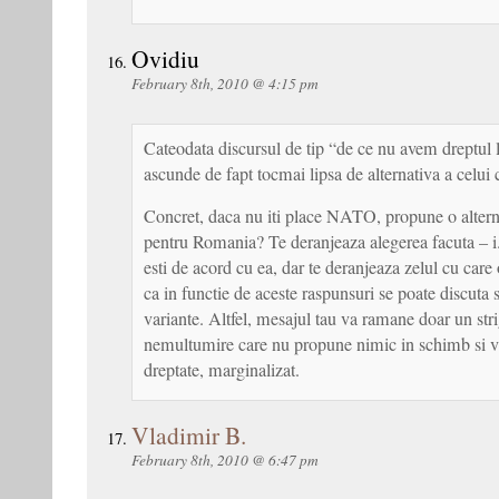
Ovidiu
February 8th, 2010 @ 4:15 pm
Cateodata discursul de tip “de ce nu avem dreptul l
ascunde de fapt tocmai lipsa de alternativa a celui 
Concret, daca nu iti place NATO, propune o altern
pentru Romania? Te deranjeaza alegerea facuta – 
esti de acord cu ea, dar te deranjeaza zelul cu car
ca in functie de aceste raspunsuri se poate discuta s
variante. Altfel, mesajul tau va ramane doar un str
nemultumire care nu propune nimic in schimb si va
dreptate, marginalizat.
Vladimir B.
February 8th, 2010 @ 6:47 pm