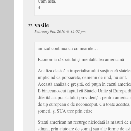
Cam asta.
d
vasile
February 9th, 2010 @ 12:02 pm
amicul continua cu comeariile…
Economia războiului şi mentalitatea americană
Analiza clasică a imperialismului susţine că statele 
implicînd că popoarele, oamenii de rînd, nu sînt.
Această analiză e greşită, cel puţin în cazul america
E binecunoscut faptul că Statele Unite şi Europa di
diferită asupra statului-providenţă : pentru american
de tip european e de neconceput. Cu toate acestea,
şomeri, şi SUA trec prin crize.
Statul american nu recurge niciodată la măsuri de r
stînga, prin ajutoare de şomaj sau alte forme de asis