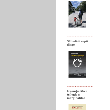
Sălbaticii copii
dingo
Izgoniții. Mică
trilogie a
marginalilor