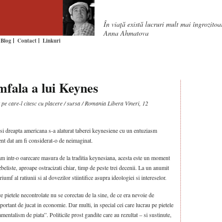
În viaţă există lucruri mult mai îngrozito
Anna Ahmatova
Blog
Contact
Linkuri
mfala a lui Keynes
 pe care-l citesc cu placere / sursa / Romania Libera Vineri, 12
si dreapta americana s-a alaturat taberei keynesiene cu un entuziasm
ent dat am fi considerat-o de neimaginat.
am intr-o oarecare masura de la traditia keynesiana, acesta este un moment
zbeliste, aproape ostracizati chiar, timp de peste trei decenii. La un anumit
umf al ratiunii si al dovezilor stiintifice asupra ideologiei si intereselor.
 pietele necontrolate nu se corectau de la sine, de ce era nevoie de
portant de jucat in economie. Dar multi, in special cei care lucrau pe pietele
entalism de piata”. Politicile prost gandite care au rezultat – si sustinute,