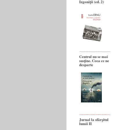
Izgoniții (ed. 2)
Centrul nu se mai
susține. Ceea ce ne
desparte
Jurnal la sfârșitul
lumii II