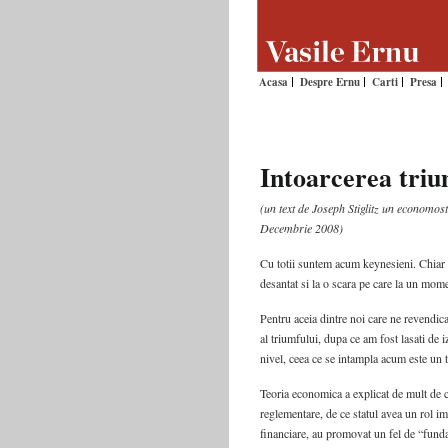
Acasa
Despre Ernu
Carti
Presa
Intoarcerea triu
(un text de Joseph Stiglitz un economost
Decembrie 2008)
Cu totii suntem acum keynesieni. Chiar 
desantat si la o scara pe care la un mom
Pentru aceia dintre noi care ne revendic
al triumfului, dupa ce am fost lasati de i
nivel, ceea ce se intampla acum este un tri
Teoria economica a explicat de mult de ce
reglementare, de ce statul avea un rol im
financiare, au promovat un fel de “fundam