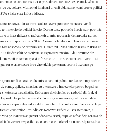
 economice pe care a constituit-o presedintele ales al SUA, Barack Obama –
rs de dezvoltare. Momentul luminarii a venit abia atunci cand aceste politici
SUA si alte state industrializate.
tocorecteaza, dar ca intr-o cadere severa politicile monetare vor fi
 ar fi nevoie de politici fiscale. Dar nu toate politicile fiscale sunt potrivite.
rie privata ridicata si multa nesiguranta, reducerile de impozite nu vor
amplat in Japonia in anii ‘90). O mare parte, daca nu chiar cea mai mare
, a fost absorbita de economisire. Data fiind uriasa datorie lasata in urma de
bui sa fie deosebit de motivate sa exploateze maximul de stimulare din
e investitii in tehnologie si infrastructura – in special in cele “verzi”– si
ogati cer o armonizare intre cheltuielile pe termen scurt si viziunea pe
rogramelor fiscale si de cheltuire a banului public. Reducerea impozitelor
r de somaj, aplicate simultan cu o crestere a impozitelor pentru bogati, ar
 si estompa inegalitatile. Reducerea cheltuielilor cu razboiul din Irak si
ula productia pe termen scurt si lung si, de asemenea, reduce deficitele.
ilor – incapacitatea autoritatilor monetare de a induce un plus de oferta pe
activitatii economice. Presedintele Rezervei Federale, Ben Bernanke, a
 vina pe institutia sa pentru adancirea crizei, dupa ce a fost deja acuzata de
ciata la vremea respectiva cu o contractie a ofertei monetare si prabusirea