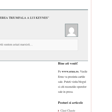
EREA TRIUMFALA A LUI KEYNES”
otii suntem astazi marxisti…
Bine ati venit!
Pe
www.ernu.ro
, Vasile
Ernu va prezinta cartile
sale. Puteti vizita blogul
si citi recenziile operelor
sale in presa.
Posturi si articole
Când Claude