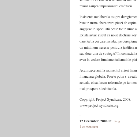
minor asupra impulsionarii creditarii.
Insistenta neoliberala asupra dereglement
bine in urma liberalizarii pietei de capi
angajeze in speculatii peste tot in lume 
Exista astazi riscul ca noile doctrine key
oare lectia cei care insistau pe deregle
un minimum necesar pentru a justifica me
sau doar una de strategie? In contextul a
avea in vedere fundamentalismul de piat
Acum zece ani, la momentul crizei financ
financiara globala. Foarte putin s-a real
actuala, ci sa facem reformele pe terme
mai prospera si echitabila.
Copyright: Project Syndicate, 2008.
www.project-syndicate.org
-
12 December, 2008
in:
Blog
1 comentariu