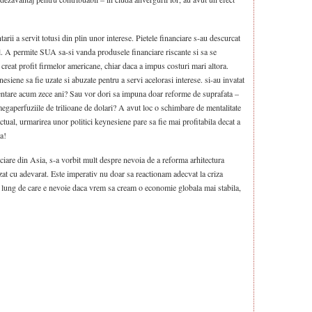
arii a servit totusi din plin unor interese. Pietele financiare s-au descurcat
tal. A permite SUA sa-si vanda produsele financiare riscante si sa se
a creat profit firmelor americane, chiar daca a impus costuri mari altora.
nesiene sa fie uzate si abuzate pentru a servi acelorasi interese. si-au invatat
mentare acum zece ani? Sau vor dori sa impuna doar reforme de suprafata –
gaperfuziile de trilioane de dolari? A avut loc o schimbare de mentalitate
ctual, urmarirea unor politici keynesiene pare sa fie mai profitabila decat a
a!
iare din Asia, s-a vorbit mult despre nevoia de a reforma arhitectura
izat cu adevarat. Este imperativ nu doar sa reactionam adecvat la criza
n lung de care e nevoie daca vrem sa cream o economie globala mai stabila,