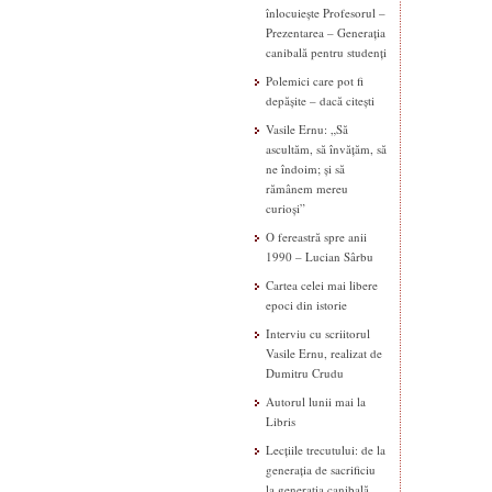
înlocuiește Profesorul –
Prezentarea – Generația
canibală pentru studenți
Polemici care pot fi
depășite – dacă citești
Vasile Ernu: „Să
ascultăm, să învățăm, să
ne îndoim; și să
rămânem mereu
curioși”
O fereastră spre anii
1990 – Lucian Sârbu
Cartea celei mai libere
epoci din istorie
Interviu cu scriitorul
Vasile Ernu, realizat de
Dumitru Crudu
Autorul lunii mai la
Libris
Lecțiile trecutului: de la
generația de sacrificiu
la generația canibală