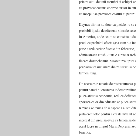
printre altii, de unii membri ai echipei
au provocat costuri enorme tarilor in cu
au inceput sa provoace costuri si pentru 
Keynes afirma nu doar ca pietele nu se au
probabil lipsite de eficienta si ca de aceea
In America, unde acum se constata o dato
produce probabil efecte (asa cum s-a int
parte a reducerilor fiscale din februarie
administratia Bush, Statele Unite ar tre
fiecare dolar cheltuit. Mostenirea lipsei d
prapastia tot mai mare dintre saraci si b
termen lung.
De aceea este nevoie de restructurarea p
pentru saraci si cresterea indemnizatiilo
putea stimula economia, reduce deficitele
sporirea celor din educatie ar putea stim
Keynes se temea de o capcana a lichiditat
piata creditelor pentru a creste nivelul 
incercat din greu sa evite ca lumea sa dea
acest lucru in timpul Marii Depresii, aso
bancilor.