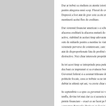
Dar ar trebui sa studiem cu atentie istoria
pentru atingerea unui scop. Fluxul de cr
Depresii a fost atat de grav este ca ele 
mentinerii acelui flux de creditare.
Dar sistemul financiar american s-a schi
afacerea creditarii la afacerea mutarii d
active, stabilind in acelasi timp adevarat
sute de miliarde pentru a mentine in viat
sistemele perverse de cointeresare, care 
atat de disproportionate fata de profitul 
distructive. Nici chiar interesele proprii
In tot acest timp se intreprinde prea puti
dea bani cu imprumut si sa evalueze bon
Guvernul federal si-a asumat trilioane de 
politicile fiscale, ceea ce trebuie sa ne in
dublat in ultimii opt ani, va creste chiar
In septembrie s-a spus ca guvernul isi v
umfla, devine tot mai clar ca si aceasta 
pietele financiare – exact ce au facut pe 
semnatura Bernanke-Paulson au fost in de