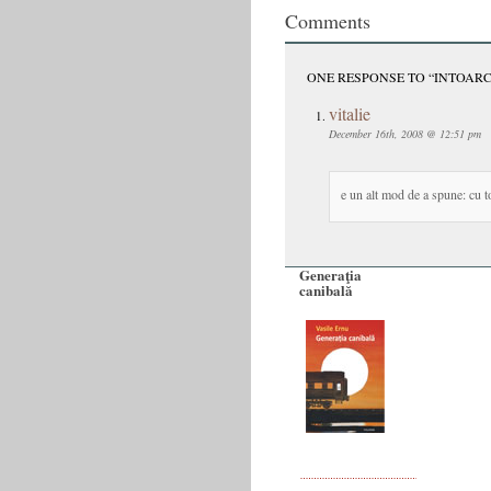
Comments
ONE RESPONSE TO “INTOARC
vitalie
December 16th, 2008 @ 12:51 pm
e un alt mod de a spune: cu t
Generaţia
canibală