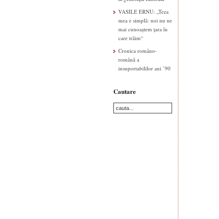
VASILE ERNU: „Teza
mea e simplă: noi nu ne
mai cunoaștem țara în
care trăim“
Cronica româno-
română a
insuportabililor ani ’90
Cautare