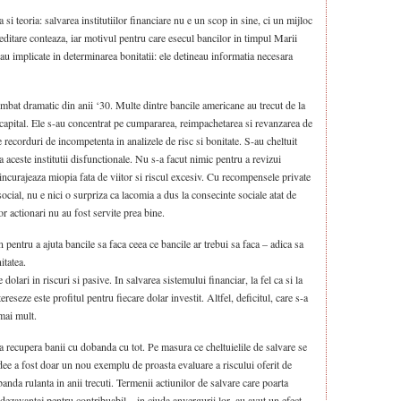
 si teoria: salvarea institutiilor financiare nu e un scop in sine, ci un mijloc
editare conteaza, iar motivul pentru care esecul bancilor in timpul Marii
erau implicate in determinarea bonitatii: ele detineau informatia necesara
mbat dramatic din anii ‘30. Multe dintre bancile americane au trecut de la
e capital. Ele s-au concentrat pe cumpararea, reimpachetarea si revanzarea de
e recorduri de incompetenta in analizele de risc si bonitate. S-au cheltuit
a aceste institutii disfunctionale. Nu s-a facut nimic pentru a revizui
incurajeaza miopia fata de viitor si riscul excesiv. Cu recompensele private
social, nu e nici o surpriza ca lacomia a dus la consecinte sociale atat de
lor actionari nu au fost servite prea bine.
n pentru a ajuta bancile sa faca ceea ce bancile ar trebui sa faca – adica sa
itatea.
dolari in riscuri si pasive. In salvarea sistemului financiar, la fel ca si la
tereseze este profitul pentru fiecare dolar investit. Altfel, deficitul, care s-a
 mai mult.
a recupera banii cu dobanda cu tot. Pe masura ce cheltuielile de salvare se
idee a fost doar un nou exemplu de proasta evaluare a riscului oferit de
banda rulanta in anii trecuti. Termenii actiunilor de salvare care poarta
zavantaj pentru contribuabil – in ciuda anvergurii lor, au avut un efect