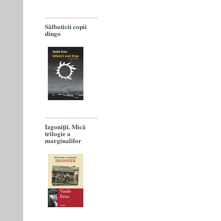
Sălbaticii copii
dingo
Izgoniții. Mică
trilogie a
marginalilor