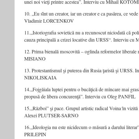
unei noi vieţi printre acestea”. Interviu cu Mihail KOTO
10. „Eu sȋnt un creator, iar un creator e ca pasărea, ce vede 
Vladimir LORCENKOV
11.„Istoriografia sovietică nu a recunoscut niciodată că polit
cauza principală a crizei locative din URSS“. Interviu
12. Prima bienală moscovită – oglinda reformelor liberale r
MISIANO
13. Protestantismul şi puterea din Rusia ţaristă şi URSS. I
NIKOLISKAIA
14.„Fojgăiala luptei pentru o bucăţică de mîncare mai grasă
propusă de libera concurenţă”. Interviu cu Oleg PANFIL
15.„Război” şi pace. Grupul artistic radical Voina ȋn vizită 
Alexei PLUTSER-SARNO
16.„Ideologia nu este nicidecum o măsură a darului literar”
PRILEPIN