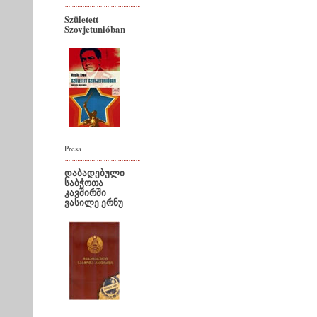
Született
Szovjetunióban
Presa
დაბადებული
საბჭოთა
კავშირში
ვასილე ერნუ