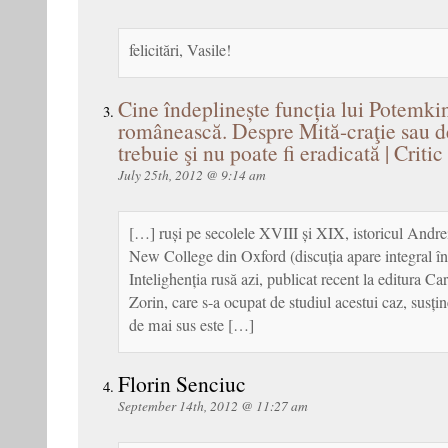
felicitări, Vasile!
Cine îndeplinește funcția lui Potemkin
românească. Despre Mită-craţie sau d
trebuie şi nu poate fi eradicată | Criti
July 25th, 2012 @ 9:14 am
[…] ruși pe secolele XVIII și XIX, istoricul Andrei
New College din Oxford (discuția apare integral î
Intelighenția rusă azi, publicat recent la editura Car
Zorin, care s-a ocupat de studiul acestui caz, susțin
de mai sus este […]
Florin Senciuc
September 14th, 2012 @ 11:27 am