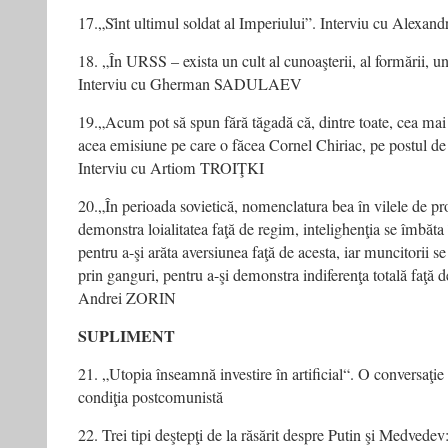
17.„Sȋnt ultimul soldat al Imperiului”. Interviu cu Al
18. „În URSS – exista un cult al cunoaşterii, al formării, un
Interviu cu Gherman SADULAEV
19.„Acum pot să spun fără tăgadă că, dintre toate, cea mai
acea emisiune pe care o făcea Cornel Chiriac, pe postul d
Interviu cu Artiom TROIŢKI
20.„În perioada sovietică, nomenclatura bea în vilele de pr
demonstra loialitatea faţă de regim, intelighenţia se îmbăta
pentru a-şi arăta aversiunea faţă de acesta, iar muncitorii se 
prin ganguri, pentru a-şi demonstra indiferenţa totală faţă 
Andrei ZORIN
SUPLIMENT
21. „Utopia înseamnă investire în artificial“. O conversa
condiţia postcomunistă
22. Trei tipi deştepţi de la răsărit despre Putin şi Medvedev: