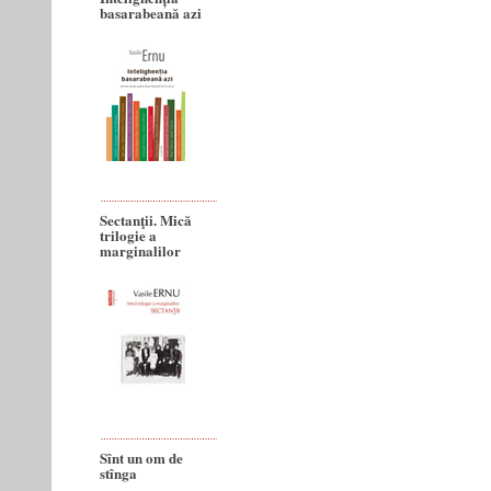
basarabeană azi
Sectanţii. Mică
trilogie a
marginalilor
Sînt un om de
stînga