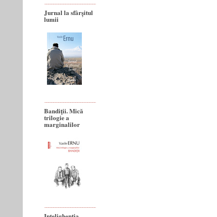
Jurnal la sfârșitul
lumii
Bandiţii. Mică
trilogie a
marginalilor
Intelighenția