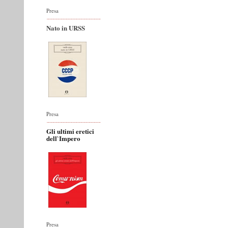
Presa
Nato in URSS
Presa
Gli ultimi eretici
dell`Impero
Presa