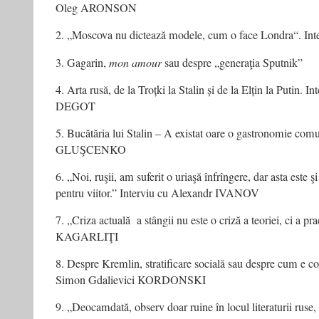
Oleg ARONSON
2. „Moscova nu dictează modele, cum o face Londra“. I
3. Gagarin,
mon amour
sau despre „generaţia Sputnik”
4. Arta rusă, de la Troțki la Stalin și de la Elțin la Putin. I
DEGOT
5. Bucătăria lui Stalin – A existat oare o gastronomie comu
GLUŞCENKO
6. „Noi, ruşii, am suferit o uriaşă înfrîngere, dar asta este şi
pentru viitor.” Interviu cu Alexandr IVANOV
7. „Criza actuală a stângii nu este o criză a teoriei, ci a pra
KAGARLIŢI
8. Despre Kremlin, stratificare socială sau despre cum e co
Simon Gdalievici KORDONSKI
9. „Deocamdată, observ doar ruine în locul literaturii ruse,