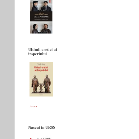
Ultimii eretici ai
imperiului
Presa
Nascut in URSS