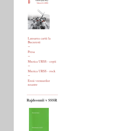
Lansarea cartii la
Bucuresti
Presa
Muzica URSS - copii
Muzica URSS - rock
Eroii vremurilor
noastre
Rajdeonnîi v SSSR