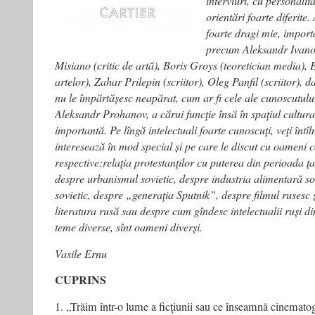
interviuri, cu personalit
orientări foarte diferite. 
foarte dragi mie, importa
precum Aleksandr Ivanov 
Misiano (critic de artă), Boris Groys (teoretician media), 
artelor), Zahar Prilepin (scriitor), Oleg Panfil (scriitor), d
nu le împărtășesc neapărat, cum ar fi cele ale cunoscutului 
Aleksandr Prohanov, a cărui funcţie însă în spaţiul cultural 
importantă. Pe lîngă intelectuali foarte cunoscuţi, veţi întî
interesează în mod special și pe care le discut cu oameni 
respective:relaţia protestanţilor cu puterea din perioada ţar
despre urbanismul sovietic, despre industria alimentară so
sovietic, despre „generaţia Sputnik”, despre filmul rusesc ș
literatura rusă sau despre cum gîndesc intelectualii ruși 
teme diverse, sînt oameni diverși.
Vasile Ernu
CUPRINS
1. „Trăim într-o lume a ficţiunii sau ce înseamnă cinematog