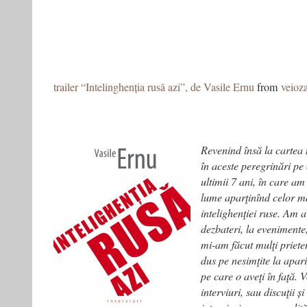
trailer “Intelinghenția rusă azi”, de Vasile Ernu
from
veioza
Revenind însă la cartea 
în aceste peregrinări pe
ultimii 7 ani, în care a
lume aparţinînd celor ma
intelighenţiei ruse. Am a
dezbateri, la evenimente,
mi-am făcut mulţi priete
dus pe nesimţite la apari
pe care o aveţi în faţă.
interviuri, sau discuţii ș