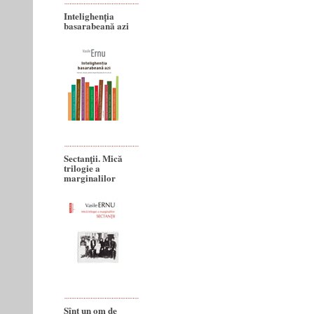
Intelighenția
basarabeană azi
Sectanţii. Mică
trilogie a
marginalilor
Sînt un om de