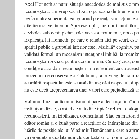
Axel Honneth ar numi situaţia anecdotică de mai sus o pr
recunoaştere. Un grup social sau o persoană dintr-un grup 
performativ superioritatea ignorînd prezenţa sau acţiunile al
diferite motive, inferior. Spre exemplu, membrii familiilor 
dezbrăca sub ochii plebei, căci aceasta, realmente, era o pr
Explicaţia lui Honneth, pe care o reluăm aici pe scurt, este
spaţiul public a grupului inferior este „vizibilă“ cognitiv, pu
validată formal, un mecanism intenţional inhibă, la membr
recunoaşterii sociale pentru cei din urmă. Cunoaşterea, co
condiţie a acordării recunoaşterii, nu este identică cu acea
procedura de conservare a statutului şi a privilegiilor simbol
acordării respectului este scoasă din uz; căci respectul, d
nu este decît „reprezentarea unei valori care prejudiciază 
Volumul Iluzia anticomunismului pare a declanşa, în rînduri
instituţionalizate, o astfel de atitudine tipică: refuzul dialog
recunoaşterii, invizibilizarea oponentului. Stau ca martori di
editor român şi o bună parte a reacţiilor de întîmpinare din
luările de poziţie ale lui Vladimir Tismăneanu, care a afirma
va pronunţa niciodată numele contestatarilor domniei sale, 