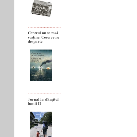
Centrul nu se mai
susține. Ceea ce ne
desparte
Jurnal la sfârșitul
lumii II