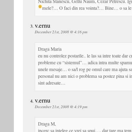
Nichita Stanescu, Gellu Naum, Cezar Petrescu. Ign
mele?… O faci din rea vointa?… Bine… o sa le 
v.ernu
December 21st, 2008 @ 4:16 pm
Draga Maria
eu nu controlez postarile.. le las sa intre toate dar
probleme cu “sistemul”… adica intra multe spamu
unele mesaje… o sa/l rog pe omul care ma ajuta sa 
personal nu am nici o problema sa postez pina si in
sint adresate…
v.ernu
December 21st, 2008 @ 4:19 pm
Draga M,
incerc sa inteleg ce vrei sa spui…. dar tare ma te