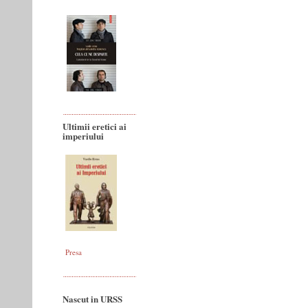
Ultimii eretici ai
imperiului
Presa
Nascut in URSS