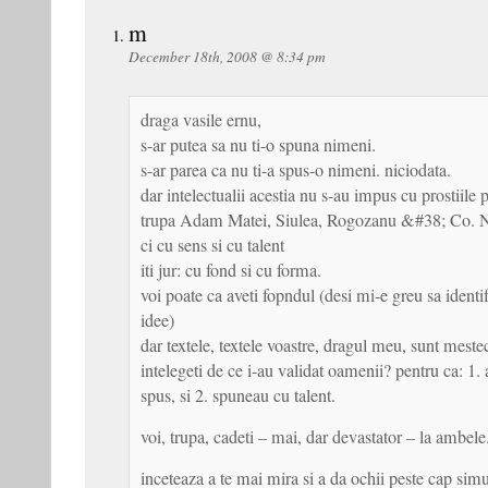
m
December 18th, 2008 @ 8:34 pm
draga vasile ernu,
s-ar putea sa nu ti-o spuna nimeni.
s-ar parea ca nu ti-a spus-o nimeni. niciodata.
dar intelectualii acestia nu s-au impus cu prostiile 
trupa Adam Matei, Siulea, Rogozanu &#38; Co. N
ci cu sens si cu talent
iti jur: cu fond si cu forma.
voi poate ca aveti fopndul (desi mi-e greu sa identif
idee)
dar textele, textele voastre, dragul meu, sunt meste
intelegeti de ce i-au validat oamenii? pentru ca: 1.
spus, si 2. spuneau cu talent.
voi, trupa, cadeti – mai, dar devastator – la ambele
inceteaza a te mai mira si a da ochii peste cap sim