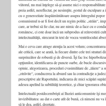
viitorul, nu mai înţelege să-şi asume nici o responsabilitate
preia astfel, nereflectat, pe nesimţite, gestul de exculpare a i
cu o generozitate înspăimîntătoare asupra întregului popor
comunismul n-ar fi fost decît un regim politic „străin“, imp
care, ar trebui să fie clar, nu are nimic de-a face cu o c
românesc, ci este doar încă un subprodus al reînvestirii cult
intelectualităţii, strecurat în text de vocea ventrilocului abso
Mai e ceva care atrage atenţia la acest volum; concentrare
ale criticii, care se arată, la fiecare dintre cele trei straturi 
surprinzător de robustă şi de diversă. Îşi fac loc hiperboliza
opţiunilor, identificarea de puncte oarbe, de bucle discursi
opinie, alegorizarea, proceduri cvasimilitare de „tăiere“ a su
„otrăvite“, conducerea la absurd sau la contradicţie a judec
prescriptive ale Raportului, indicarea de mici scăpări supără
adesea apelînd la subtilităţi teoretice, şi chiar ignorarea obi
Intelectualii postdecembrişti ai Iluziei anticomuniste îşi mer
invizibilitatea: au dat o carte atît de bună, că nimeni nu va î
să le dea, astfel, dreptate.