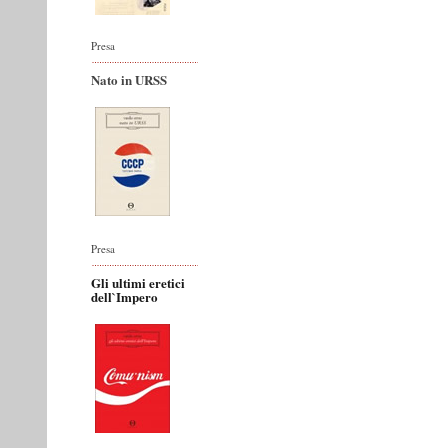
Presa
Nato in URSS
Presa
Gli ultimi eretici
dell`Impero