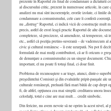
prezente în Raportul zis final de condamnare a dictaturii c
al discursului critic, prezent în numeroase articole, în care 
analizei nu mai sînt incoerenţele, erorile izolate, ci liniile
condamnare a comunismului, cele care îi conferă coerenţă. Î
nu „distrug“ Raportul, ci indică vicii de construcţie mult m
precis, astfel de erori leagă practic Raportul de alte docume
completeze, să precizeze, să amendeze, să tempereze, să in
etc., astfel că poziţia pretins-suverană – de vademecum al 
civic şi cultural românesc – îi este uzurpată. Nu pot fi decî
formulată de mai mulţi contribuitori, că ar fi oricum o greşe
de denunţare a comunismului cu un singur document. Chia
important, el nu poate fi totuşi final, ci doar finit.
Problema de recunoaştere s-ar trage, atunci, dintr-o superbie
preşedintelui Comisiei şi din evaluările pripit-pauşale ale u
culturale româneşti, preluată fără mari bătăi de cap drept o
fi, de altfel, opţiunea cea mai simplă: creditarea unora îns
celorlalţi, totul e cine are mai mult… credit simbolic.
Din fericire, nu avem nevoie să ne oprim la acest nivel, al 