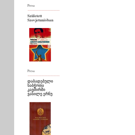
Presa
Született
Szovjetunióban
Presa
დაბადებული
საბჭოთა
კავშირში
ვასილე ერნუ