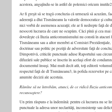
acestora, angajîndu-se în astfel de polemici oricum inutile2
Ar fi greşit să se tragă concluzia că urmează să acuzăm, fac
aderenţă a dlui Tismăneanu la valorile democratice şi cultu
nici vorbă de asemenea acuzaţii; ele ar fi nedrepte faţă de 
nesocoti lucrarea de care ne ocupăm. Căci pînă şi cea mai s
dovedeşte că Iluzia anticomunismului nu constă în atacuri
Tismăneanu sau a altor membri ai Comisiei Prezidenţiale, 
doctrinar sau politic pe poziţii de adversitate faţă de conclu
Dimpotrivă, criticile punctuale aduse Raportului sau circum
difuzării sale publice se înscriu în acelaşi efort de conda
documentul însuşi. Mai mult decît atît, toţi editorii volumul
respectul faţă de dl Tismăneanu3, în pofida rezervelor pe c
anumite decizii ale acestuia.
Rămîne să ne întrebăm, atunci, de ce ridică Iluzia antic
recunoaştere?
Un prim răspuns e la îndemînă: pentru că lucrarea nu se lim
punctuale la adresa unor neclarităţi, inconsistenţe sau delicte