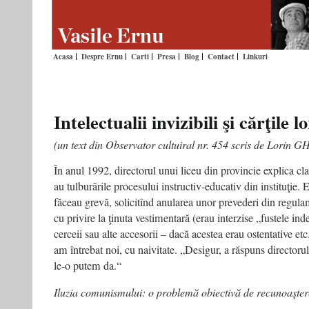
Acasa
Despre Ernu
Carti
Presa
Blog
Contact
Linkuri
Intelectualii invizibili şi cărţile
(un text din Observator cultuiral nr. 454 scris de Lorin
În anul 1992, directorul unui liceu din provincie explica cla
au tulburările procesului instructiv-educativ din instituţie. 
făceau grevă, solicitînd anularea unor prevederi din regula
cu privire la ţinuta vestimentară (erau interzise „fustele ind
cerceii sau alte accesorii – dacă acestea erau ostentative et
am întrebat noi, cu naivitate. „Desigur, a răspuns directorul
le-o putem da.“
Iluzia comunismului: o problemă obiectivă de recunoaşter