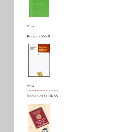
Presa
Roden v SSSR
Presa
Nacido en la URSS