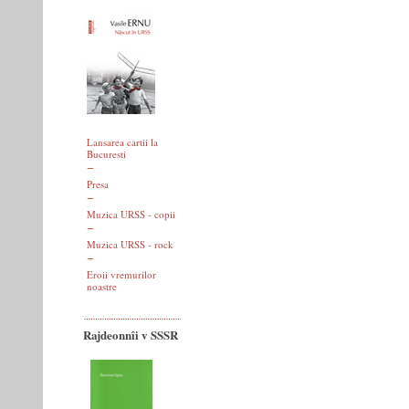
Lansarea cartii la
Bucuresti
Presa
Muzica URSS - copii
Muzica URSS - rock
Eroii vremurilor
noastre
Rajdeonnîi v SSSR