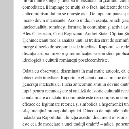
moral dintre stînga şi dreapta intelectuală, al „caftului cultu
comoditatea îi împinge pe mulţi să o facă, indiferent de tab
anticomunismului nu se opreşte aici. De fapt, am putea spun
încolo devin interesante. Acolo unde, în esenţă, se schiţeaz
intelectualităţi româneşti formate în comunism şi activă as
Alex Cistelecan, Costi Rogozanu, Andrei State, Ciprian Şi
Ţichindeleanu trec la analiza unui al treilea strat de semnifi
merge dincolo de scopurile sale imediate. Raportul se vede
discuţia asupra mizelor şi semnificaţiei sale în sfera publică
ideologică a culturii româneşti postdecembriste.
Odată cu observaţia, diseminată în mai multe articole, că, de
obiectivele imediate, Raportul e eficient doar ca mijloc de 
generaţii intelectuale, Iluzia anticomunismului devine din
luptă pentru recunoaştere şi analiză de istorie culturală rec
condamnare a dictaturii comuniste este descompus în comp
eficace de legitimare retorică şi simbolică a hegemoniei un
să-şi menţină monopolul opiniei. Dincolo de raţiunile polit
redactarea Raportului, „funcţia acestui document în istoria
este cea de modelare a unei tradiţii orale“5 – adică, pe scurt