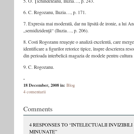
5. O. Ţichindeleanu, Iluzia…, p. 243.
6. C. Rogozanu, Iluzia…, p. 171.
7. Expresia mai moderată, dar nu lipsită de ironie, a lui An
„semidizidenţă“ (Iluzia…, p. 206).
8. Costi Rogozanu reuşeşte o analiză excelentă, care merg
identificare a figurilor retorice tipice, înspre descrierea reso
din perioada interbelică magazia de modele pentru cultura
9. C. Rogozanu.
-
18 December, 2008
in:
Blog
4 comentarii
Comments
4 RESPONSES TO “INTELECTUALII INVIZIBILI
MINUNATE”