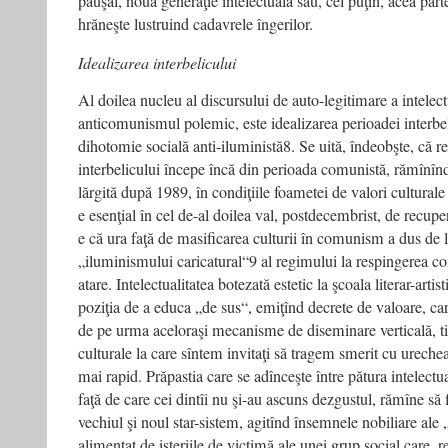
pauşal, noua generaţie intelectuală sau, cel puţin, acea part
hrăneşte lustruind cadavrele îngerilor.
Idealizarea interbelicului
Al doilea nucleu al discursului de auto-legitimare a intelect
anticomunismul polemic, este idealizarea perioadei interbel
dihotomie socială anti-iluministă8. Se uită, îndeobşte, că 
interbelicului începe încă din perioada comunistă, rămînînd
lărgită după 1989, în condiţiile foametei de valori cultura
e esenţial în cel de-al doilea val, postdecembrist, de recupe
e că ura faţă de masificarea culturii în comunism a dus d
„iluminismului caricatural“9 al regimului la respingerea c
atare. Intelectualitatea botezată estetic la şcoala literar-artis
poziţia de a educa „de sus“, emiţînd decrete de valoare, car
de pe urma aceloraşi mecanisme de diseminare verticală, tipi
culturale la care sîntem invitaţi să tragem smerit cu ureche
mai rapid. Prăpastia care se adînceşte între pătura intelec
faţă de care cei dintîi nu şi-au ascuns dezgustul, rămîne să 
vechiul şi noul star-sistem, agitînd însemnele nobiliare ale 
alimentat de isteriile de victimă ale unei grup social care, 