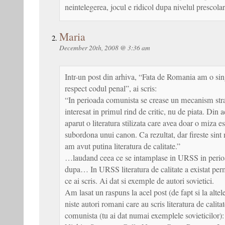
neintelegerea, jocul e ridicol dupa nivelul prescolar
Maria
December 20th, 2008 @ 3:36 am
Intr-un post din arhiva, “Fata de Romania am o sing
respect codul penal”, ai scris:
“In perioada comunista se crease un mecanism stran
interesat in primul rind de critic, nu de piata. Din 
aparut o literatura stilizata care avea doar o miza es
subordona unui canon. Ca rezultat, dar fireste sint
am avut putina literatura de calitate.”
…laudand ceea ce se intamplase in URSS in perio
dupa… In URSS literatura de calitate a existat per
ce ai scris. Ai dat si exemple de autori sovietici.
Am lasat un raspuns la acel post (de fapt si la alte
niste autori romani care au scris literatura de calita
comunista (tu ai dat numai exemplele sovieticilor)