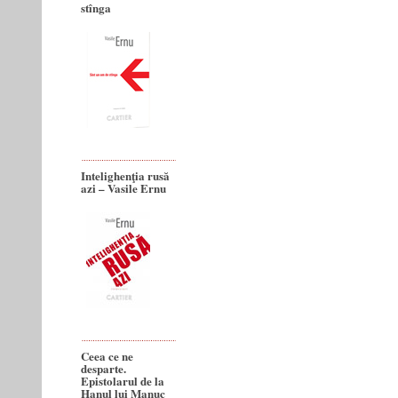
stînga
Intelighenţia rusă
azi – Vasile Ernu
Ceea ce ne
desparte.
Epistolarul de la
Hanul lui Manuc