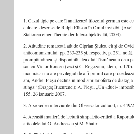
––––––––––
1. Cazul tipic pe care îl analizează filozoful german este ce
culoare, descrise de Ralph Ellison în Omul invizibil (Axel
Stationen einer Theorie der Intersubjektivität, 2003).
2. Atitudine remarcată atît de Ciprian Şiulea, cît şi de Ovi
anticomunismului, pp. 233-235 şi, respectiv, p. 251, notă), 
promptitudinea, şi disponibilitatea dlui Tismăneanu de a 
sau cu Victor Roncea (vezi şi C. Rogozanu, idem, p. 170)
nici măcar nu are privilegiul de a fi primul care procedeaz
ani, Andrei Pleşu declina în mod similar oferta de dialog a
stînga“ (Dragoş Bucurenci); A. Pleşu, „Un «duel» imposib
155, 26 ianuarie 2007.
3. A se vedea interviurile din Observator cultural, nr. 449/
4. Această manieră de lectură simpatetic-critică a Raportul
articolele lui G. Andreescu şi M. Shafir.