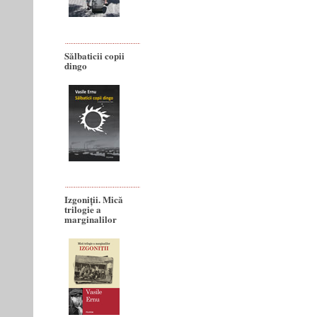
Sălbaticii copii
dingo
Izgoniții. Mică
trilogie a
marginalilor