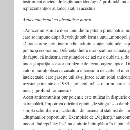
instrument eficient de legitimare ideologică profundă; nu 
reprezentanţilor autodeclaraţi ai acestuia.
Anticomunismul ca absolutism moral
„Anticomunismul e doar unul dintre pilonii principali ai n
care se impune după Revoluţie sub forma unui „monopol po
să transforme, prin intermediul administraţiei culturale, cap
politic şi economic. Diferenţa dintre monocultura actuală ş
de faptul că industria conştiinţelor de azi nu e dublată şi de
unde şi apariţia acestor probleme de recunoaştere tipice. D
autorii numiţi observă cusătura interesului de cartel al unei î
intelectuale, care găseşte util să-şi joace acum rolul anti
rezistenţa înainte de 1989, „prin cultură“ – o formulare al că
unic şi profund românesc7.
Acest anticomunism pur polemic este utilizat în disputele c
extrapolării, împotriva oricărei opinii „de stînga“ – o damb
simpla schimbare a jucătorilor, din arsenalul stalinist de „
„duşmanilor poporului“. Exemplele de „vigilenţă“ anticom
uneori, îndreptăţite; însă nu e nimic întîmplător în faptul c