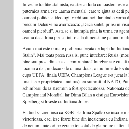
In veche traditie stalinista, ea stie ca forta cunoasterii este
puternica arma este „arma mentala” care te ajuta sa detii put
oameni politici si ideologi, vechi sau noi. Iar cind e vorba d
precum Deleuze ne avertizeaza: „Daca sinteti prinsi in visul 
oameni pierduti”. Asta se si intimpla pina la urma cu age
seama daca Irina pleaca intr-o alta dimensiune paranormala,
Acum mai este o mare problema legata de lupta lui Indiana
Stalin”. Mai toata presa rusa isi pune intrebare: Rusia (mo
bine sau prost din aceasta confruntare? Intrebarea e cu atit
tocmai a dat, in decurs de o luna-doua, o multime de lovitu
cupa UEFA, finala UEFA Champions League s-a jucat la 
finaliste e proprietatea unui rus), cu summit-ul NATO, Putin
schimbarii de la Kremlin a fost spectaculoasa, Nationala de
Campionatul Mondial, iar Dima Bilan a cistigat Eurovision-u
Spielberg si loveste cu Indiana Jones.
Eu tind sa cred insa ca KGB-ista Irina Spalko se inscrie ma
victorioasa, caci iese foarte bine din incaierarea cu India
de nenumarate ori pe ecrane tot soiul de glamoure national-