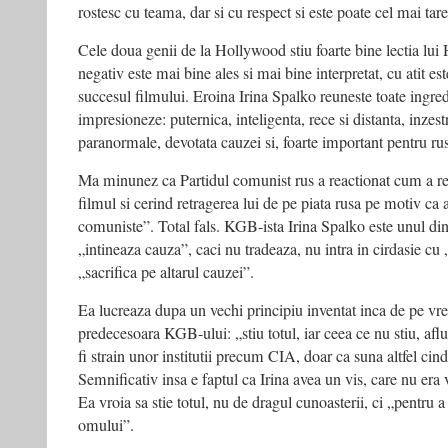
rostesc cu teama, dar si cu respect si este poate cel mai ta
Cele doua genii de la Hollywood stiu foarte bine lectia lui 
negativ este mai bine ales si mai bine interpretat, cu atit es
succesul filmului. Eroina Irina Spalko reuneste toate ingred
impresioneze: puternica, inteligenta, rece si distanta, inzest
paranormale, devotata cauzei si, foarte important pentru rusi
Ma minunez ca Partidul comunist rus a reactionat cum a r
filmul si cerind retragerea lui de pe piata rusa pe motiv ca a
comuniste”. Total fals. KGB-ista Irina Spalko este unul din
„intineaza cauza”, caci nu tradeaza, nu intra in cirdasie cu 
„sacrifica pe altarul cauzei”.
Ea lucreaza dupa un vechi principiu inventat inca de pe 
predecesoara KGB-ului: „stiu totul, iar ceea ce nu stiu, afl
fi strain unor institutii precum CIA, doar ca suna altfel ci
Semnificativ insa e faptul ca Irina avea un vis, care nu era vi
Ea vroia sa stie totul, nu de dragul cunoasterii, ci „pentru 
omului”.