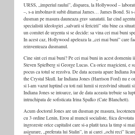
URSS, „imperiul raului”, disparea, la Hollywood – laborator
–, s-a imbolnavit subit ditamai James… James Bond. Si s-a 
dusman pe masura dauneaza grav sanatatii. Iar cind agentu
specialistii ideologiei „salvarii si fericirii” stiu bine ca situ
un comitet de urgenta si se decide: sa vina cei mai buni speci
In acest caz, Hollywood apeleaza la „cei mai buni” care fac
reinventeaza dusmanul.
Cine sint cei mai buni? Pe cei mai buni in acest domeniu ii 
Steven Spielberg si George Lucas. Ca orice magicieni, e suf
pocus ca totul se rezolva. De data aceasta apare Indiana 
the Crystal Skull. Iar Indiana Jones (Harrison Ford) nu e oris
si l-am vazut luptind cu toti raii lumii si rezolvind situatii 
Indiana Jones se intoarce, iar de data aceasta trebuie sa lup
intruchipata de sofisticata Irina Spalko (Cate Blanchett).
Acum doctorul Jones are un dusman pe masura, locotenent
cu 3 ordine Lenin, Erou al muncii socialiste, fiica devotata
ingrozeste orice capitalist care si-a platit taxa la timp si ma
asigurare, „preferata lui Stalin”, in ai carei „ochi reci” licare