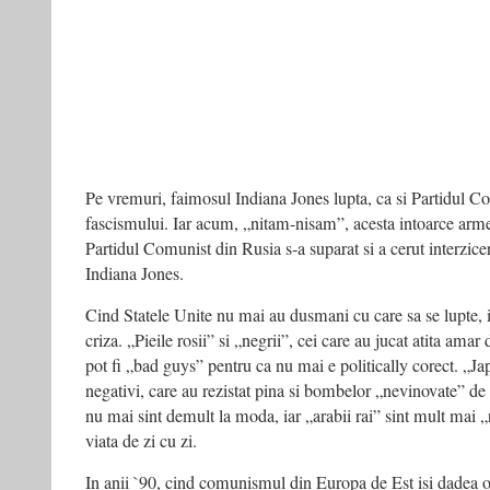
Pe vremuri, faimosul Indiana Jones lupta, ca si Partidul Co
fascismului. Iar acum, „nitam-nisam”, acesta intoarce arme
Partidul Comunist din Rusia s-a suparat si a cerut interzice
Indiana Jones.
Cind Statele Unite nu mai au dusmani cu care sa se lupte, i
criza. „Pieile rosii” si „negrii”, cei care au jucat atita ama
pot fi „bad guys” pentru ca nu mai e politically corect. „Ja
negativi, care au rezistat pina si bombelor „nevinovate” de
nu mai sint demult la moda, iar „arabii rai” sint mult mai „r
viata de zi cu zi.
In anii `90, cind comunismul din Europa de Est isi dadea obs