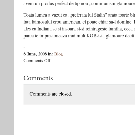
avem un produs perfect de tip nou „communism glamoure
Toata lumea a vazut ca „preferata lui Stalin” arata foarte b
fata faimosului erou american, ci poate chiar sa-l domine. Ia
ales ca Indiana se si insoara si-si reintrageste familia, ceea
parca te impresioneaza mai mult KGB-ista glamoure decit 
-
8 June, 2008
in:
Blog
on
Comments Off
Indiana
Jones
Comments
rescrie
istoria
comunismului
Comments are closed.