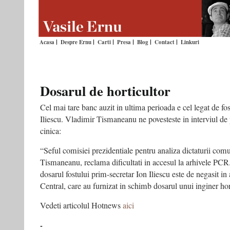
Acasa
Despre Ernu
Carti
Presa
Blog
Contact
Linkuri
Dosarul de horticultor
Cel mai tare banc auzit in ultima perioada e cel legat de fost
Iliescu. Vladimir Tismaneanu ne povesteste in interviul de
cinica:
“Seful comisiei prezidentiale pentru analiza dictaturii com
Tismaneanu, reclama dificultati in accesul la arhivele PC
dosarul fostului prim-secretar Ion Iliescu este de negasit in
Central, care au furnizat in schimb dosarul unui inginer ho
Vedeti articolul Hotnews
aici
-