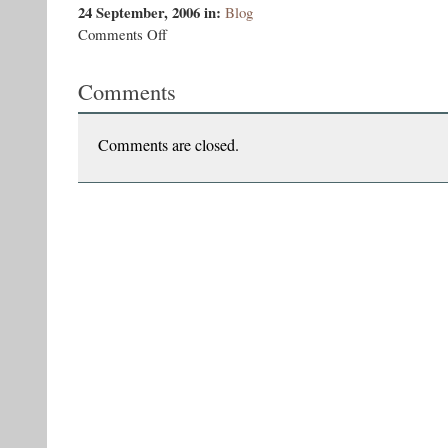
24 September, 2006
in:
Blog
on
Comments Off
Dosarul
de
Comments
horticultor
Comments are closed.