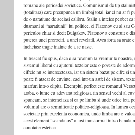
romane ale perioadei sovietice. Comunismul de tip stalinist 
(totalitara) care presupunea un limbaj total, iar el nu ar fi pu
de o naratiune de acelasi calibru. Stalin a inteles perfect ca 
dusmani ai “naratiunii” lui politice, ci Platonov cu al sau
periculos chiar si decit Bulgakov, Platonov a construit o di
puterea unei prorociri, a unei revelatii. Avea forta sa arate 
incheiase tragic inainte de a se naste.
In treacat fie spus, daca e sa revenim la vremurile noastre,
sistemul liberal cu ajutorul textelor este o poveste de adormi
cifrele nu se intersecteaza, iar un sistem bazat pe cifre si u
poate fi atacat de cuvinte, caci intr-un astfel de sistem, text
marfuri intr-o clipita. Exemplul perfect este romanul Verse
araba, o lume cu adevarat religioasa (in sensul vechi al cu
spuneam, se intemeiaza si ea pe limba si unde orice iota p
volumul are o semnificatie politico-religioasa. In lumea occ
societate prin excelenta economica, unde limba are o val
acest element “scandalos” a fost transformat intr-o banala
conotatie estetica.