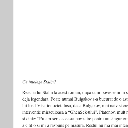
Ce intelege Stalin?
Reactia lui Stalin la acest roman, dupa cum povesteam in s
deja legendara. Poate numai Bulgakov s-a bucurat de o astf
lui Iosif Visarionovici. Insa, daca Bulgakov, mai naiv si cred
interventie miraculoasa a “GhenSek-ului”, Platonov, mult m
si cinic: “Eu am scris aceasta povestire pentru un singur om 
a citit-o si mi-a raspuns pe masura. Restul nu ma mai inter