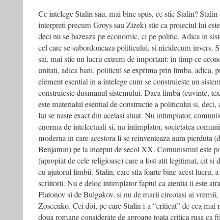
Ce intelege Stalin sau, mai bine spus, ce stie Stalin? Stali
interpreti precum Groys sau Zizek) stie ca proiectul lui este
deci nu se bazeaza pe economic, ci pe politic. Adica in sis
cel care se subordoneaza politicului, si nicidecum invers. S
sai, mai stie un lucru extrem de important: in timp ce econ
unitati, adica bani, politicul se exprima prin limba, adica, 
element esential in a intelege cum se construieste un sistem
construieste dusmanul sistemului. Daca limba (cuvinte, texte
este materialul esential de constructie a politicului si, de
lui se naste exact din acelasi aluat. Nu intimplator, comun
enorma de intelectuali si, nu intimplator, societatea comuni
moderna in care acestora li se reinventeaza aura pierduta 
Benjamin) pe la inceput de secol XX. Comunismul este poa
(apropiat de cele religioase) care a fost atit legitimat, cit si
cu ajutorul limbii. Stalin, care stia foarte bine acest lucru, 
scriitorii. Nu e deloc intimplator faptul ca atentia ii este at
Platonov si de Bulgakov, si nu de marii circotasi ai vremii,
Zoscenko. Cei doi, pe care Stalin i-a “criticat” de cea mai
doua romane considerate de aproape toata critica rusa ca f