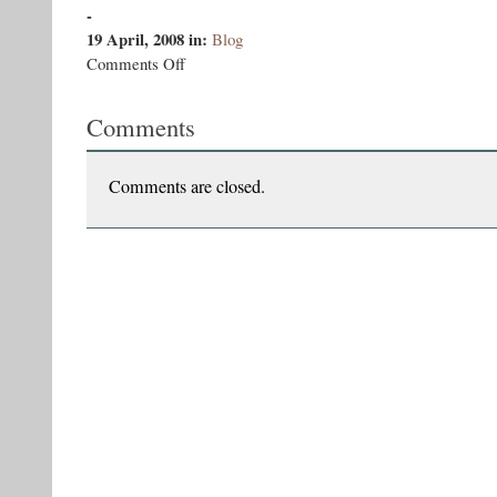
-
19 April, 2008
in:
Blog
on
Comments Off
Cum
ar
Comments
fi
reactionat
Stalin
la
Comments are closed.
Versetele
satanice?
(II)