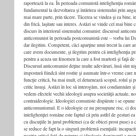
raportează la ea. În perioada comunistă intelighenţia româ
fundamental la dezvoltarea şi întărirea sistemului prin angaj
mai mare parte, prin tăcere. Tăcerea se vindea şi ea bine, i
din frică, laşitate sau interes. Astăzi se vinde cel mai bine c
discurs în interiorul sistemului comunist: discursul anticom
anticomunist în perioada postcomunistă este – vorba lui D
dar ilegitim. Competent, căci aparţine unui trecut la care a
care avem documente, şi ilegitim pentru că intelighenţia pr
pentru a acuza un fenomen la care a fost martoră şi faţă de c
Discursul anticomunist deţine multe adevăruri, însă sînt niş
impostură fiindcă sînt rostite şi asumate într-o vreme care 
funcţie critică, ba mai mult, el deturnează scopul, rolul şi 
critic însuşi. Astăzi în loc să interogăm, noi condamnăm şi
vedem efectele vechii ideologii asupra societăţii actuale, n
contraideologie. Ideologiei comuniste dispărute i se opune
anticomunismul. E o ideologie ce nu presupune risc, ci doa
intelighenţiei române este faptul că prin astfel de gesturi ea
cu discuţiile în jurul problemei (ca de obicei prost puse) a 
se reduce de fapt la o singură problemă esenţială: incapacita
poziţie critică faţă de puterea şi ideologia dominantă a mom