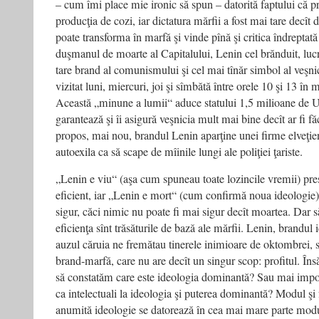
– cum îmi place mie ironic să spun – datorită faptului că p
producţia de cozi, iar dictatura mărfii a fost mai tare decît d
poate transforma în marfă şi vinde pînă şi critica îndreptată
duşmanul de moarte al Capitalului, Lenin cel brănduit, lucr
tare brand al comunismului şi cel mai tînăr simbol al veşni
vizitat luni, miercuri, joi şi sîmbătă între orele 10 şi 13 în
Această „minune a lumii“ aduce statului 1,5 milioane de US
garantează şi îi asigură veşnicia mult mai bine decît ar fi 
propos, mai nou, brandul Lenin aparţine unei firme elveţien
autoexila ca să scape de mîinile lungi ale poliţiei ţariste.
„Lenin e viu“ (aşa cum spuneau toate lozincile vremii) pr
eficient, iar „Lenin e mort“ (cum confirmă noua ideologie
sigur, căci nimic nu poate fi mai sigur decît moartea. Dar s
eficienţa sînt trăsăturile de bază ale mărfii. Lenin, brandul 
auzul căruia ne fremătau tinerele inimioare de oktombrei, s
brand-marfă, care nu are decît un singur scop: profitul. Îns
să constatăm care este ideologia dominantă? Sau mai imp
ca intelectuali la ideologia şi puterea dominantă? Modul şi
anumită ideologie se datorează în cea mai mare parte modul