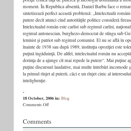
moment. În Republica absentă, Daniel Barbu face o remar
sintetizează perfect această problemă: „Intelectualii români n
putere decît atunci cînd autorităţile politice consideră fireas
Intelectualul român este carlist sub regimul carlist, naţiona
regimul antonescian, burghezo-democrat de stînga sub Gu
leninist şi patriot sub regimul comunist. El nu se află în opo
înainte de 1938 sau după 1989, instituţia opoziţiei este tol
puţină îngăduinţă. De altfel, intelectualul român nu acceptă 
dorinţa de a ajunge cît mai repede la putere“. Mai puţine a
puţine discursuri laudative, mai multe întrebări incomode ş
la primul rînjet al puterii, căci e un rînjet cinic al interesului
intelighenţie.
-
18 October, 2006
in:
Blog
on
Comments Off
Cu
cît
Comments
vindem
opium
pentru