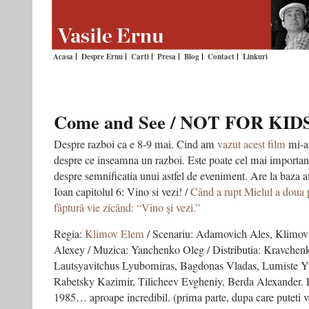
Acasa
Despre Ernu
Carti
Presa
Blog
Contact
Linkuri
Come and See / NOT FOR KID
Despre razboi ca e 8-9 mai. Cind am
vazut acest film
mi-am
despre ce inseamna un razboi. Este poate cel mai important
despre semnificatia unui astfel de eveniment. Are la baza a
Ioan capitolul 6: Vino si vezi! /
Când a rupt Mielul a doua 
făptură vie zicând: “Vino şi vezi.”
Regia:
Klimov Elem
/ Scenariu: Adamovich Ales, Klimov
Alexey / Muzica: Yanchenko Oleg / Distributia: Kravchen
Lautsyavitchus Lyubomiras, Bagdonas Vladas, Lumiste Yur
Rabetsky Kazimir, Tilicheev Evgheniy, Berda Alexander. Fi
1985… aproape incredibil. (prima parte, dupa care puteti