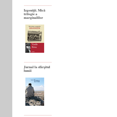
Izgoniții. Mică
trilogie a
marginalilor
Jurnal la sfârșitul
lumii