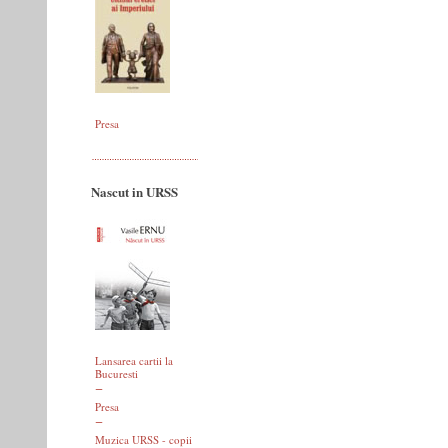
Presa
Nascut in URSS
Lansarea cartii la
Bucuresti
Presa
Muzica URSS - copii