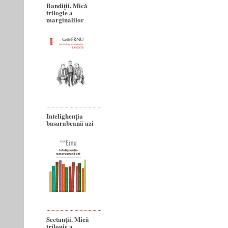
Bandiţii. Mică
trilogie a
marginalilor
Intelighenția
basarabeană azi
Sectanţii. Mică
trilogie a