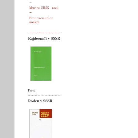
Muzica URSS - rock
Eroii vremurilor
noastre
Rajdeonnîi v SSSR
Presa
Roden v SSSR