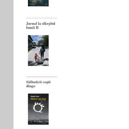
Jurnal la sfârșitul
lumii II
Sălbaticii copii
dingo