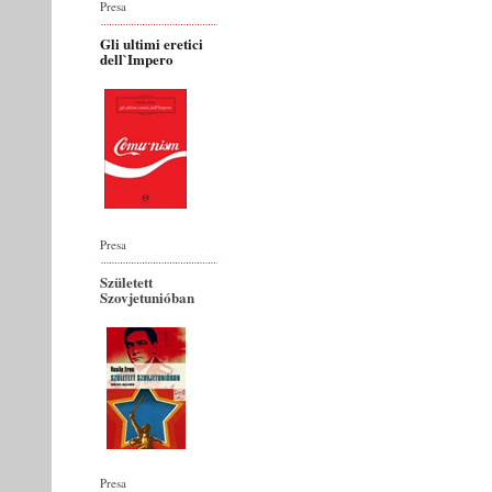
Presa
Gli ultimi eretici
dell`Impero
Presa
Született
Szovjetunióban
Presa