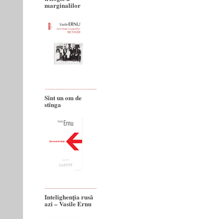
marginalilor
Sînt un om de
stînga
Intelighenţia rusă
azi – Vasile Ernu