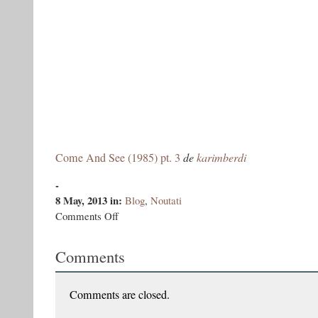
Come And See (1985) pt. 3
de
karimberdi
-
8 May, 2013
in:
Blog
,
Noutati
on
Comments Off
Come
And
Comments
See
/
Иди
и
Comments are closed.
смотри
/