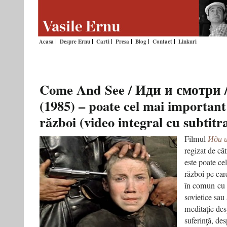
Acasa
Despre Ernu
Carti
Presa
Blog
Contact
Linkuri
Come And See / Иди и смотри / 
(1985) – poate cel mai important
război (video integral cu subtitr
Filmul
Иди и
regizat de că
este poate ce
război pe car
în comun cu 
sovietice sau
meditaţie des
suferinţă, de