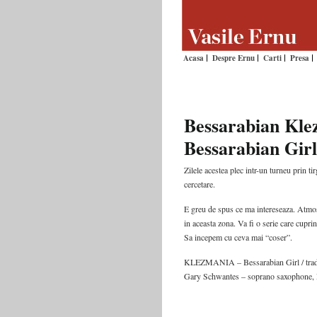
Acasa
Despre Ernu
Carti
Presa
Bessarabian Kl
Bessarabian Girl
Zilele acestea plec intr-un turneu prin t
cercetare.
E greu de spus ce ma intereseaza. Atmosf
in aceasta zona. Va fi o serie care cupri
Sa incepem cu ceva mai “coser”.
KLEZMANIA – Bessarabian Girl / traditi
Gary Schwantes – soprano saxophone, 