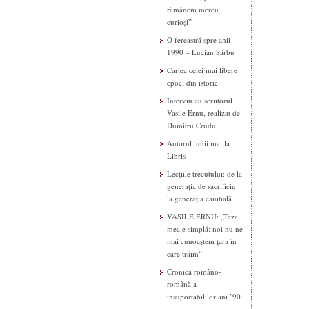
rămânem mereu
curioși”
O fereastră spre anii
1990 – Lucian Sârbu
Cartea celei mai libere
epoci din istorie
Interviu cu scriitorul
Vasile Ernu, realizat de
Dumitru Crudu
Autorul lunii mai la
Libris
Lecțiile trecutului: de la
generația de sacrificiu
la generația canibală
VASILE ERNU: „Teza
mea e simplă: noi nu ne
mai cunoaștem țara în
care trăim“
Cronica româno-
română a
insuportabililor ani ’90