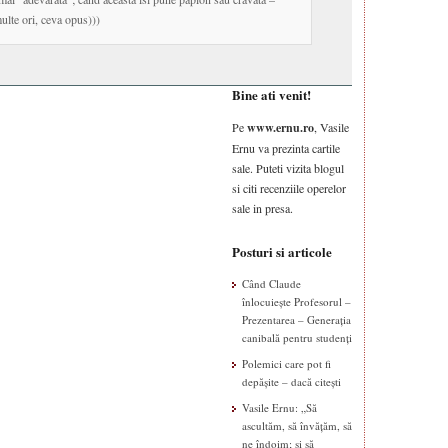
ulte ori, ceva opus)))
Bine ati venit!
Pe
www.ernu.ro
, Vasile
Ernu va prezinta cartile
sale. Puteti vizita blogul
si citi recenziile operelor
sale in presa.
Posturi si articole
Când Claude
înlocuiește Profesorul –
Prezentarea – Generația
canibală pentru studenți
Polemici care pot fi
depășite – dacă citești
Vasile Ernu: „Să
ascultăm, să învățăm, să
ne îndoim; și să