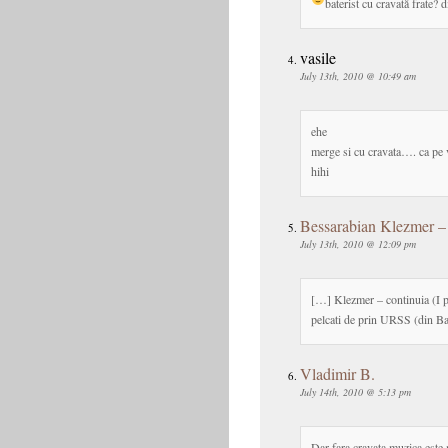
baterist cu cravată frate? d
vasile
July 13th, 2010 @ 10:49 am
ehe
merge si cu cravata…. ca pe 
hihi
Bessarabian Klezmer – 
July 13th, 2010 @ 12:09 pm
[…] Klezmer – continuia (I pa
pelcati de prin URSS (din B
Vladimir B.
July 14th, 2010 @ 5:13 pm
Dar fara cravata muzica este 