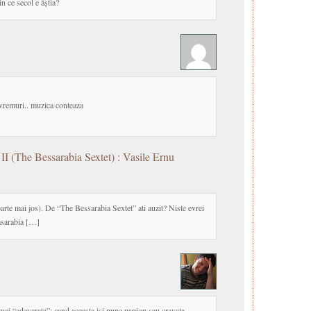
in ce secol e ăștia?
vremuri.. muzica conteaza
II (The Bessarabia Sextet) : Vasile Ernu
rte mai jos). De “The Bessarabia Sextet” ati auzit? Niste evrei
asarabia […]
mai “adevarata”; cand aceasta isi pune papion sau cravata –