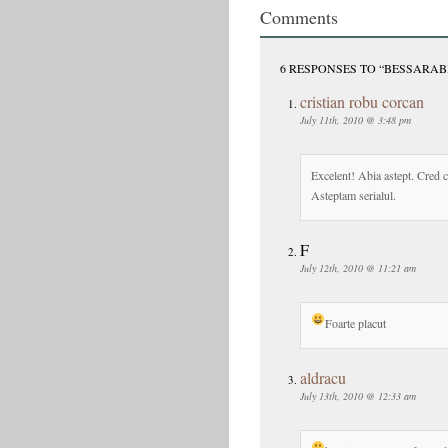
Comments
6 RESPONSES TO “BESSARAB
cristian robu corcan
July 11th, 2010 @ 3:48 pm
Excelent! Abia astept. Cred c
Asteptam serialul.
F
July 12th, 2010 @ 11:21 am
Foarte placut
aldracu
July 13th, 2010 @ 12:33 am