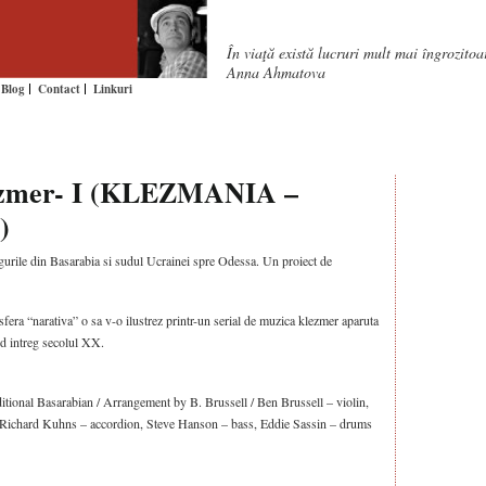
În viaţă există lucruri mult mai îngrozito
Anna Ahmatova
Blog
Contact
Linkuri
ezmer- I (KLEZMANIA –
)
irgurile din Basarabia si sudul Ucrainei spre Odessa. Un proiect de
era “narativa” o sa v-o ilustrez printr-un serial de muzica klezmer aparuta
nd intreg secolul XX.
onal Basarabian / Arrangement by B. Brussell / Ben Brussell – violin,
Richard Kuhns – accordion, Steve Hanson – bass, Eddie Sassin – drums