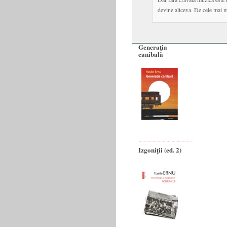
devine altceva. De cele mai m
Generaţia
canibală
Izgoniții (ed. 2)