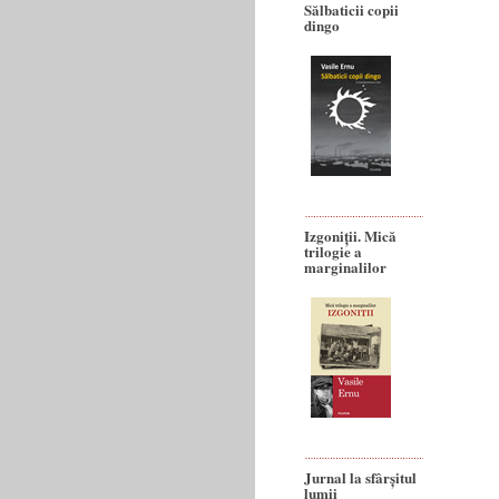
Sălbaticii copii
dingo
Izgoniții. Mică
trilogie a
marginalilor
Jurnal la sfârșitul
lumii