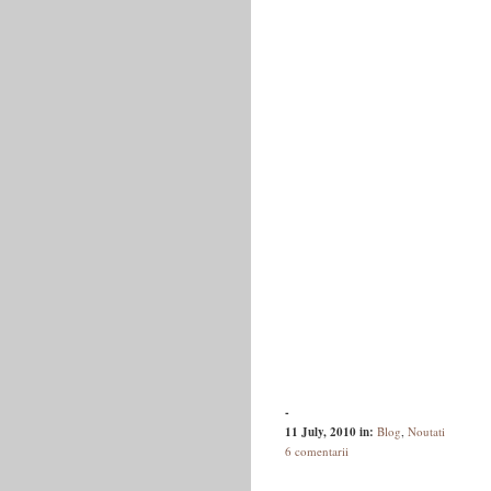
-
11 July, 2010
in:
Blog
,
Noutati
6 comentarii