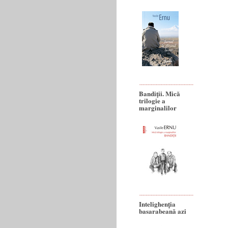
Bandiţii. Mică
trilogie a
marginalilor
Intelighenția
basarabeană azi