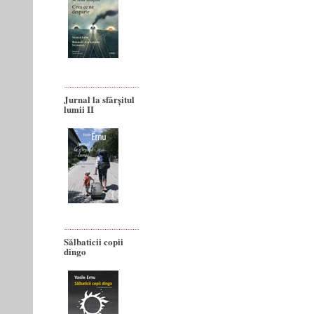
Jurnal la sfârșitul
lumii II
Sălbaticii copii
dingo