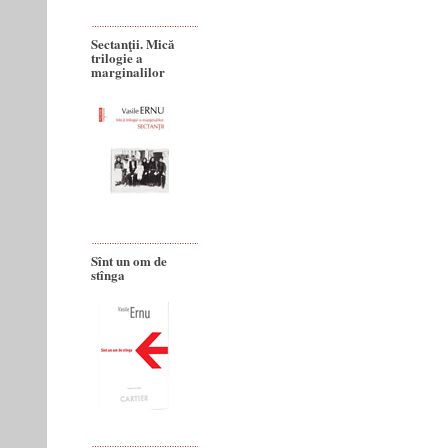
Sectanţii. Mică
trilogie a
marginalilor
Sînt un om de
stînga