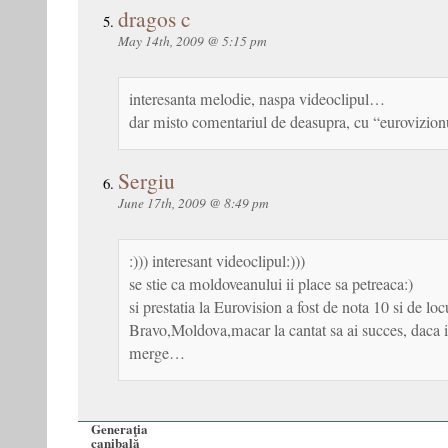
dragos c
May 14th, 2009 @ 5:15 pm
interesanta melodie, naspa videoclipul…
dar misto comentariul de deasupra, cu “eurovizion
Sergiu
June 17th, 2009 @ 8:49 pm
:))) interesant videoclipul:)))
se stie ca moldoveanului ii place sa petreaca:)
si prestatia la Eurovision a fost de nota 10 si de loc
Bravo,Moldova,macar la cantat sa ai succes, daca in
merge…
Generaţia
canibală