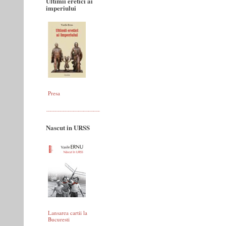
Ultimii eretici ai
imperiului
Presa
Nascut in URSS
Lansarea cartii la
Bucuresti