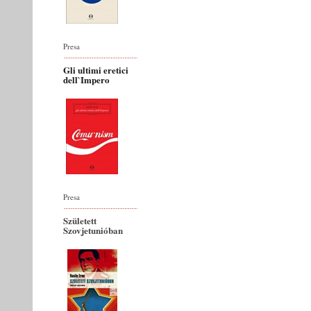
Presa
Gli ultimi eretici
dell`Impero
Presa
Született
Szovjetunióban