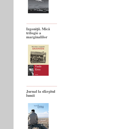
Izgoniții. Mică
trilogie a
marginalilor
Jurnal la sfârșitul
lumii