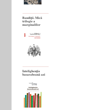
Bandiţii. Mică
trilogie a
marginalilor
Intelighenția
basarabeană azi