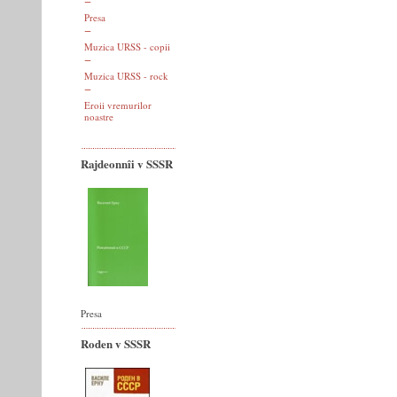
Presa
Muzica URSS - copii
Muzica URSS - rock
Eroii vremurilor
noastre
Rajdeonnîi v SSSR
Presa
Roden v SSSR