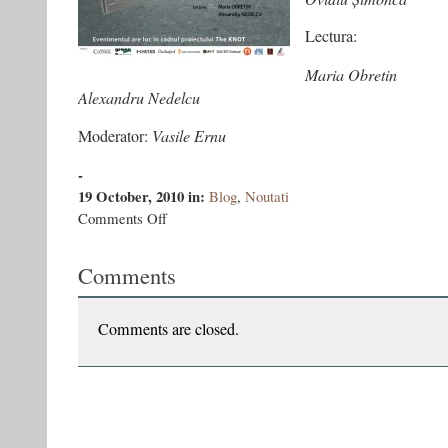
Lectura:
Maria Obretin
Alexandru Nedelcu
Moderator:
Vasile Ernu
-
19 October, 2010
in:
Blog
,
Noutati
on
Comments Off
Aceasta
e
Comments
prima
mea
revoluție
Comments are closed.