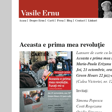
Acasa
Despre Ernu
Carti
Presa
Blog
Contact
Linkuri
Aceasta e prima mea revoluție
Lansare de carte cu le
Aceasta e prima mea r
Maria-Paula Erizanu
Joi, 21 octombrie, ora
Green Hours 22 jazz-
(Calea Victoriei, nr. 1
Invitați:
Simona Popescu
Costi Rogozanu
Ovidiu Șimonca