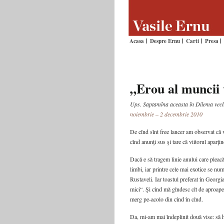
Acasa
Despre Ernu
Carti
Presa
„Erou al muncii 
Ups. Saptamîna aceasta în Dilema vec
noiembrie – 2 decembrie 2010
De cînd sînt free lancer am observat că v
cînd anunţi sus şi tare că viitorul aparţin
Dacă e să tragem linie anului care pleacă
limbi, iar printre cele mai exotice se nu
Rustaveli. Iar toastul preferat în Georgi
mici“. Şi cînd mă gîndesc cît de aproap
merg pe-acolo din cînd în cînd.
Da, mi-am mai îndeplinit două vise: să h