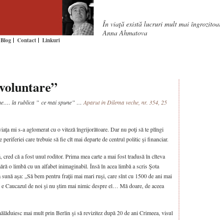
În viaţă există lucruri mult mai îngrozito
Anna Ahmatova
Blog
Contact
Linkuri
voluntare”
he…. la rublica ” ce mai spune” …
Aparut in Dilema veche, nr. 354, 25
iaţa mi s-a aglomerat cu o viteză îngrijorătoare. Dar nu poţi să te plîngi
e periferiei care trebuie să fie cît mai departe de centrul politic şi financiar.
, cred că a fost unul roditor. Prima mea carte a mai fost tradusă în cîteva
mără o limbă cu un alfabet inimaginabil. Însă în acea limbă a scris Şota
a sună aşa: „Să bem pentru fraţii mai mari ruşi, care sînt cu 1500 de ani mai
e e Caucazul de noi şi nu ştim mai nimic despre el… Mă doare, de aceea
ălăduiesc mai mult prin Berlin şi să revizitez după 20 de ani Crimeea, visul