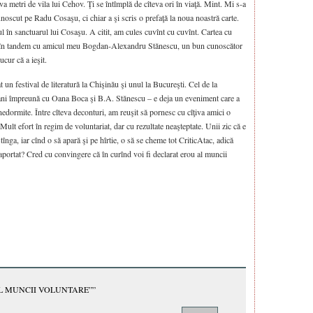
va metri de vila lui Cehov. Ţi se întîmplă de cîteva ori în viaţă. Mint. Mi s-a
noscut pe Radu Cosaşu, ci chiar a şi scris o prefaţă la noua noastră carte.
ul în sanctuarul lui Cosaşu. A citit, am cules cuvînt cu cuvînt. Cartea cu
să în tandem cu amicul meu Bogdan-Alexandru Stănescu, un bun cunoscător
ucur că a ieşit.
 un festival de literatură la Chişinău şi unul la Bucureşti. Cel de la
 ani împreună cu Oana Boca şi B.A. Stănescu – e deja un eveniment care a
nedormite. Între cîteva deconturi, am reuşit să pornesc cu cîţiva amici o
Mult efort în regim de voluntariat, dar cu rezultate neaşteptate. Unii zic că e
tînga, iar cînd o să apară şi pe hîrtie, o să se cheme tot CriticAtac, adică
 raportat? Cred cu convingere că în curînd voi fi declarat erou al muncii
L MUNCII VOLUNTARE””