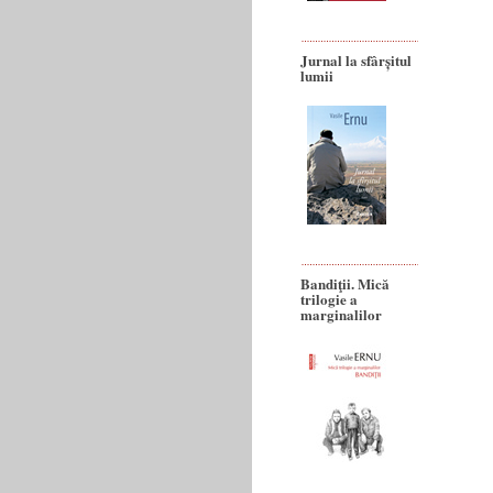
Jurnal la sfârșitul
lumii
Bandiţii. Mică
trilogie a
marginalilor