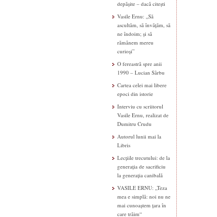
depășite – dacă citești
Vasile Ernu: „Să
ascultăm, să învățăm, să
ne îndoim; și să
rămânem mereu
curioși”
O fereastră spre anii
1990 – Lucian Sârbu
Cartea celei mai libere
epoci din istorie
Interviu cu scriitorul
Vasile Ernu, realizat de
Dumitru Crudu
Autorul lunii mai la
Libris
Lecțiile trecutului: de la
generația de sacrificiu
la generația canibală
VASILE ERNU: „Teza
mea e simplă: noi nu ne
mai cunoaștem țara în
care trăim“