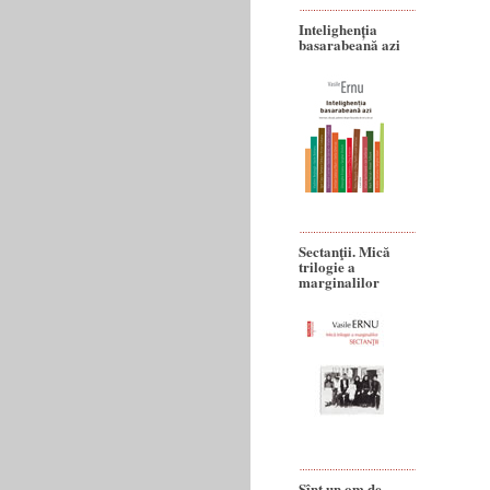
Intelighenția
basarabeană azi
Sectanţii. Mică
trilogie a
marginalilor
Sînt un om de