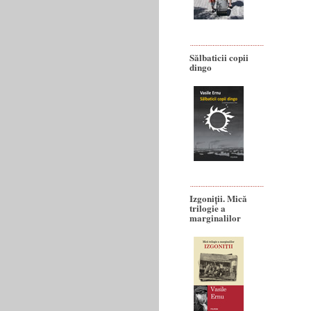
Sălbaticii copii
dingo
Izgoniții. Mică
trilogie a
marginalilor