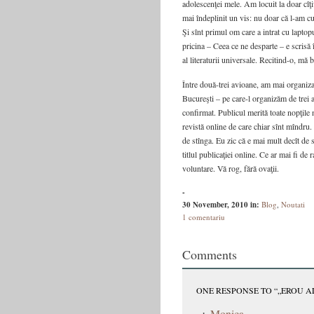
adolescenţei mele. Am locuit la doar cîţi
mai îndeplinit un vis: nu doar că l-am cu
Şi sînt primul om care a intrat cu laptop
pricina – Ceea ce ne desparte – e scri
al literaturii universale. Recitind-o, mă b
Între două-trei avioane, am mai organizat
Bucureşti – pe care-l organizăm de trei
confirmat. Publicul merită toate nopţile 
revistă online de care chiar sînt mîndru. 
de stînga. Eu zic că e mai mult decît de s
titlul publicaţiei online. Ce ar mai fi de
voluntare. Vă rog, fără ovaţii.
-
30 November, 2010
in:
Blog
,
Noutati
1 comentariu
Comments
ONE RESPONSE TO “„EROU A
Monica