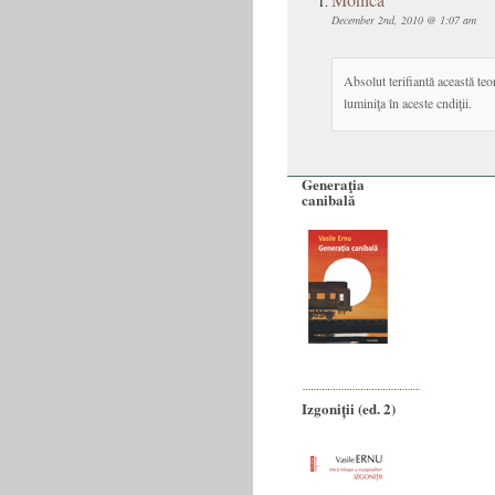
December 2nd, 2010 @ 1:07 am
Absolut terifiantă această teo
luminiţa în aceste cndiţii.
Generaţia
canibală
Izgoniții (ed. 2)