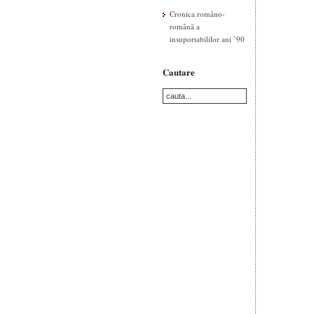
Cronica româno-
română a
insuportabililor ani ’90
Cautare