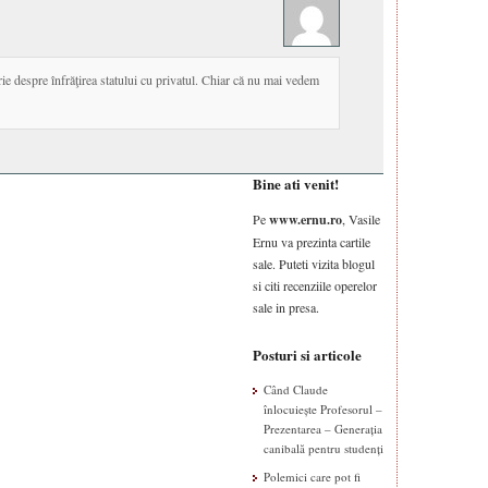
rie despre înfrăţirea statului cu privatul. Chiar că nu mai vedem
Bine ati venit!
Pe
www.ernu.ro
, Vasile
Ernu va prezinta cartile
sale. Puteti vizita blogul
si citi recenziile operelor
sale in presa.
Posturi si articole
Când Claude
înlocuiește Profesorul –
Prezentarea – Generația
canibală pentru studenți
Polemici care pot fi