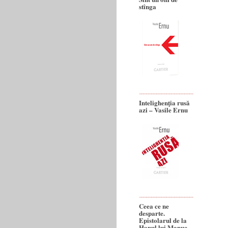
stînga
Intelighenţia rusă
azi – Vasile Ernu
Ceea ce ne
desparte.
Epistolarul de la
Hanul lui Manuc