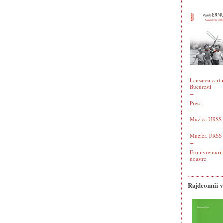
Lansarea cartii
Bucuresti
Presa
Muzica URSS -
Muzica URSS 
Eroii vremuril
noastre
Rajdeonnîi 