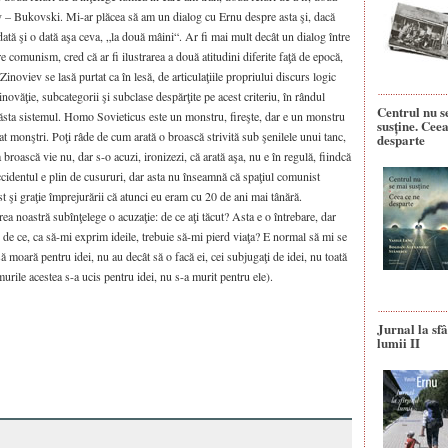
ev – Bukovski. Mi-ar plăcea să am un dialog cu Ernu despre asta şi, dacă
ată şi o dată aşa ceva, „la două mâini“. Ar fi mai mult decât un dialog între
e comunism, cred că ar fi ilustrarea a două atitudini diferite faţă de epocă,
inoviev se lasă purtat ca în lesă, de articulaţiile propriului discurs logic
novăţie, subcategorii şi subclase despărţite pe acest criteriu, în rândul
Centrul nu s
 ăsta sistemul. Homo Sovieticus este un monstru, fireşte, dar e un monstru
susține. Ceea
t monştri. Poţi râde de cum arată o broască strivită sub şenilele unui tanc,
desparte
 broască vie nu, dar s-o acuzi, ironizezi, că arată aşa, nu e în regulă, fiindcă
Occidentul e plin de cusururi, dar asta nu înseamnă că spaţiul comunist
 şi graţie împrejurării că atunci eu eram cu 20 de ani mai tânără.
rea noastră subînţelege o acuzaţie: de ce aţi tăcut? Asta e o întrebare, dar
ă: de ce, ca să-mi exprim ideile, trebuie să-mi pierd viaţa? E normal să mi se
ă moară pentru idei, nu au decât să o facă ei, cei subjugaţi de idei, nu toată
murile acestea s-a ucis pentru idei, nu s-a murit pentru ele).
Jurnal la sfâ
lumii II