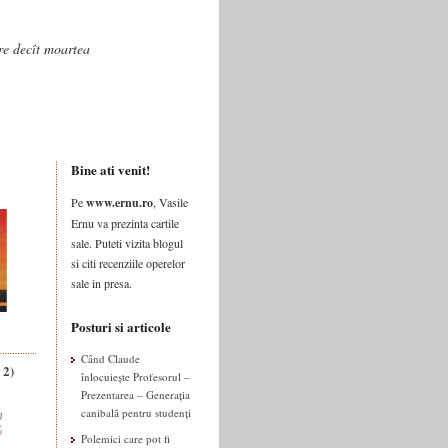
are decît moartea
Bine ati venit!
Pe
www.ernu.ro
, Vasile
Ernu va prezinta cartile
sale. Puteti vizita blogul
si citi recenziile operelor
sale in presa.
Posturi si articole
Când Claude
 2)
înlocuiește Profesorul –
Prezentarea – Generația
canibală pentru studenți
Polemici care pot fi