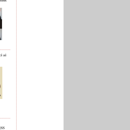
ci ai
RSS