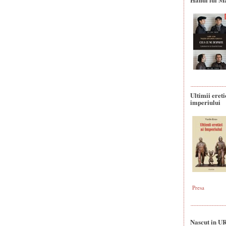
Ultimii ereti
imperiului
Presa
Nascut in U