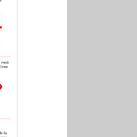
a rusă
 Ernu
de la
anuc