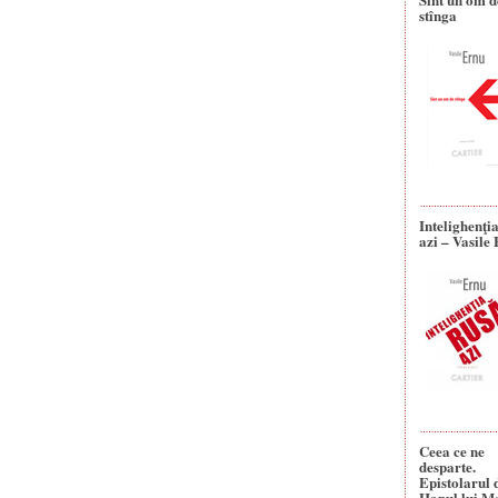
stînga
Intelighenţi
azi – Vasile
Ceea ce ne
desparte.
Epistolarul 
Hanul lui M