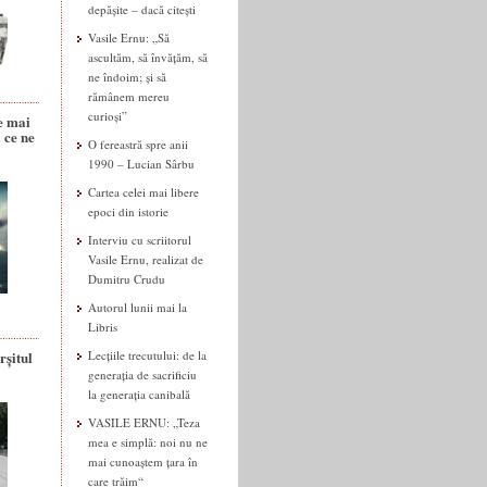
depășite – dacă citești
Vasile Ernu: „Să
ascultăm, să învățăm, să
ne îndoim; și să
rămânem mereu
curioși”
e mai
 ce ne
O fereastră spre anii
1990 – Lucian Sârbu
Cartea celei mai libere
epoci din istorie
Interviu cu scriitorul
Vasile Ernu, realizat de
Dumitru Crudu
Autorul lunii mai la
Libris
rșitul
Lecțiile trecutului: de la
generația de sacrificiu
la generația canibală
VASILE ERNU: „Teza
mea e simplă: noi nu ne
mai cunoaștem țara în
care trăim“