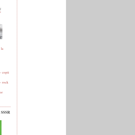
 la
 copii
- rock
or
v SSSR