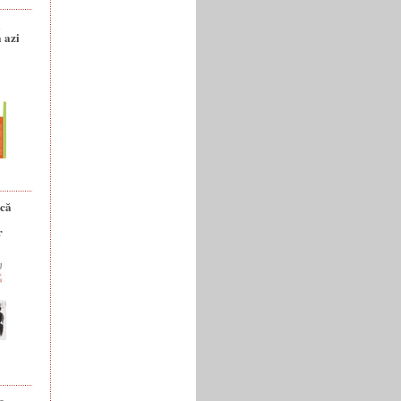
a
 azi
ică
r
e