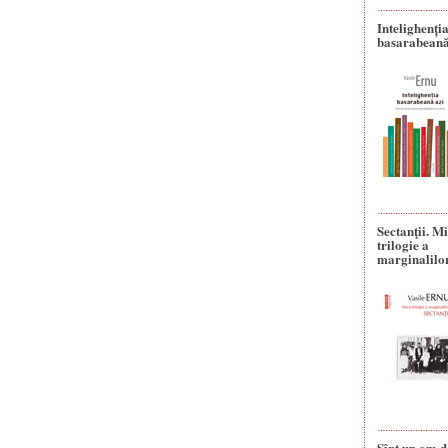
Intelighenți
basarabeană
Sectanţii. M
trilogie a
marginalilo
Sînt un om d