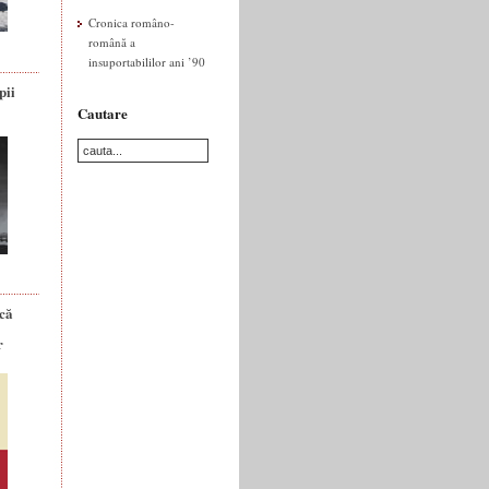
Cronica româno-
română a
insuportabililor ani ’90
pii
Cautare
ică
r