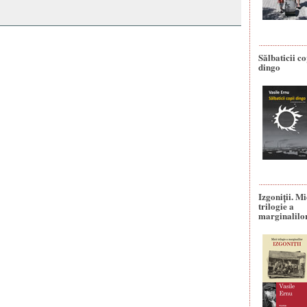
Sălbaticii co
dingo
Izgoniții. M
trilogie a
marginalilo