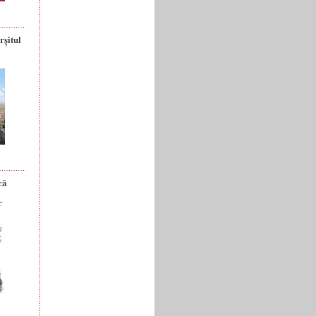
rșitul
că
r