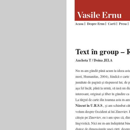
Acasa
Despre Ernu
Carti
Presa
Text în group – 
Ancheta T / Doina JELA
Nu m-am gândit până acum la ideea asta
mori, Humanitas, 2004), fiindcă o carte d
jumătate de pagină şi răspunsul lui, de p
aşa fel încât, până la urmă, să iasă un d
interesant, original şi liber în gândire ca
La târgul de carte din toamna asta m-am 
Născut în U.R.S.S
., şi am schimbat câ
volum despre Occident al lui Zinoviev. E
citeşte pe Zinoviev, eu i-am spus că, dim
lingvistică. Nici nu m-am îndepărtat bin
dialog de dimensiunile unei cărţi, despre