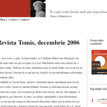
În viaţă există lucruri mult mai îngrozito
Anna Ahmatova
Blog
Contact
Linkuri
Revista Tomis, decembrie 2006
Generaţia
canibală
. Am scris o carte, la două mâini, cu Vladimir Bukovski (Reuşeşti sau
e interviuri nu pot să spun că a fost. Întrebările mele erau uneori de o
atru silabe. Trebuia să reduc întrebarea mea la două silabe sau să tai tot, în
ialog decent. Decent în ce mă privea, fiindcă el este întotdeauna substanţial,
 nimeni altul.
întâlnit cu Vasile Ernu, autorul volumului intens mediatizat anul trecut,
teva vorbe. Eram la standul Editurii Vremea şi răsfoiam fiecare acelaşi
Izgoniții (ed.
rnu mi-a spus că îl respectă pe Bukovski enorm, dar de citit empatic, îl
potrivă, pe Zinoviev îl citesc cu iritare, admirându-i doar dexteritatea
e şi mi-am dat seama că din această deosebire dintre noi ar putea ieşi un
 două feluri de a înţelege lumea în care am trăit, două feluri de a fi, două