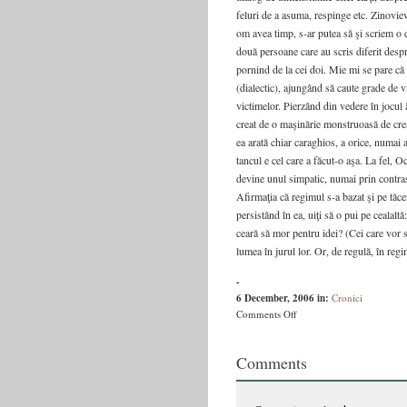
feluri de a asuma, respinge etc. Zinovi
om avea timp, s-ar putea să şi scriem o d
două persoane care au scris diferit despr
pornind de la cei doi. Mie mi se pare că Z
(dialectic), ajungând să caute grade de vi
victimelor. Pierzând din vedere în jocul
creat de o maşinărie monstruoasă de crea
ea arată chiar caraghios, a orice, numai a
tancul e cel care a făcut-o aşa. La fel, 
devine unul simpatic, numai prin contrast
Afirmaţia că regimul s-a bazat şi pe tăce
persistând în ea, uiţi să o pui pe cealalt
ceară să mor pentru idei? (Cei care vor s
lumea în jurul lor. Or, de regulă, în regi
-
6 December, 2006
in:
Cronici
on
Comments Off
Text
în
Comments
group
–
Revista