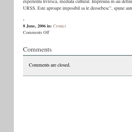
experienta livresca, mediata cultural. Impreuna m-au defin
URSS. Este aproape imposibil sa le deosebesc”, spune aut
-
8 June, 2006
in:
Cronici
on
Comments Off
Amintiri
“roşii”
Comments
scrise
de
un
român
Comments are closed.
născut
în
URSS
–
România
Liberă,
Joi
8
iunie
2006