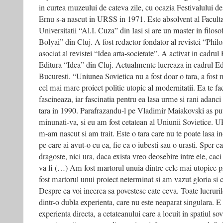
in curtea muzeului de cateva zile, cu ocazia Festivalului d
Ernu s-a nascut in URSS in 1971. Este absolvent al Facultat
Universitatii “Al.I. Cuza” din Iasi si are un master in filos
Bolyai” din Cluj. A fost redactor fondator al revistei “Phi
asociat al revistei “Idea arta-societate”. A activat in cadrul 
Editura “Idea” din Cluj. Actualmente lucreaza in cadrul Edi
Bucuresti. “Uniunea Sovietica nu a fost doar o tara, a fost m
cel mai mare proiect politic utopic al modernitatii. Ea te fa
fascineaza, iar fascinatia pentru ea lasa urme si rani adan
tara in 1990. Parafrazandu-l pe Vladimir Maiakovski as put
minunati-va, si eu am fost cetatean al Uniunii Sovietice. UR
m-am nascut si am trait. Este o tara care nu te poate lasa in
pe care ai avut-o cu ea, fie ca o iubesti sau o urasti. Sper 
dragoste, nici ura, daca exista vreo deosebire intre ele, caci
va fi (…) Am fost martorul unuia dintre cele mai utopice p
fost martorul unui proiect neterminat si am vazut gloria si c
Despre ea voi incerca sa povestesc cate ceva. Toate lucrurile
dintr-o dubla experienta, care nu este neaparat singulara. E
experienta directa, a cetateanului care a locuit in spatiul sovi