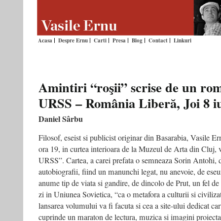
Acasa
Despre Ernu
Carti
Presa
Blog
Contact
Linkuri
Amintiri “roşii” scrise de un ro
URSS – România Liberă, Joi 8 i
Daniel Sârbu
Filosof, eseist si publicist originar din Basarabia, Vasile Er
ora 19, in curtea interioara de la Muzeul de Arta din Cluj,
URSS”. Cartea, a carei prefata o semneaza Sorin Antohi, d
autobiografii, fiind un manunchi legat, nu anevoie, de eseuri
anume tip de viata si gandire, de dincolo de Prut, un fel de 
zi in Uniunea Sovietica, “ca o metafora a culturii si civiliza
lansarea volumului va fi facuta si cea a site-ului dedicat car
cuprinde un maraton de lectura, muzica si imagini proiecta