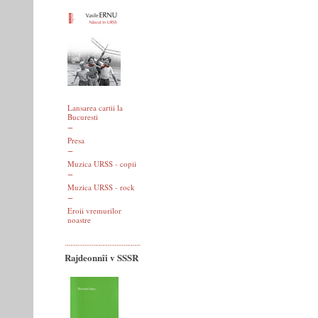
Lansarea cartii la
Bucuresti
Presa
Muzica URSS - copii
Muzica URSS - rock
Eroii vremurilor
noastre
Rajdeonnîi v SSSR