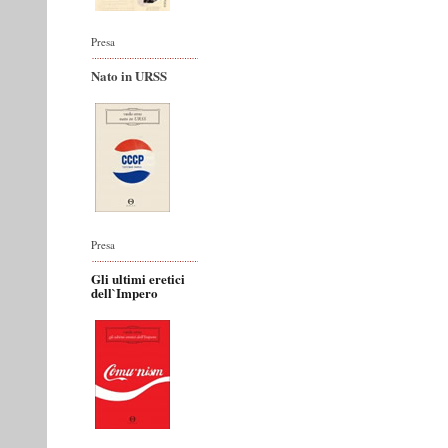
Presa
Nato in URSS
Presa
Gli ultimi eretici
dell`Impero