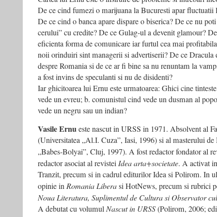
De ce cind fumezi o marijuana la Bucuresti apar fluctuatii 
De ce cind o banca apare dispare o biserica? De ce nu poti 
cerului” cu credite? De ce Gulag-ul a devenit glamour? De
eficienta forma de comunicare iar furtul cea mai profitabil
noii orinduiri sint managerii si advertiserii? De ce Dracula
despre Romania si de ce ar fi bine sa nu renuntam la va
a fost invins de speculanti si nu de disidenti?
Iar ghicitoarea lui Ernu este urmatoarea: Ghici cine tinteste
vede un evreu; b. comunistul cind vede un dusman al popor
vede un negru sau un indian?
Vasile Ernu
este nascut in URSS in 1971. Absolvent al Fac
(Universitatea „Al.I. Cuza”, Iasi, 1996) si al masterului de 
„Babes-Bolyai”, Cluj, 1997). A fost redactor fondator al re
redactor asociat al revistei
Idea arta+societate
. A activat i
Tranzit, precum si in cadrul editurilor Idea si Polirom. In ul
opinie in
Romania Libera
si HotNews, precum si rubrici p
Noua Literatura, Suplimentul de Cultura si Observator cul
A debutat cu volumul
Nascut in URSS
(Polirom, 2006; edit