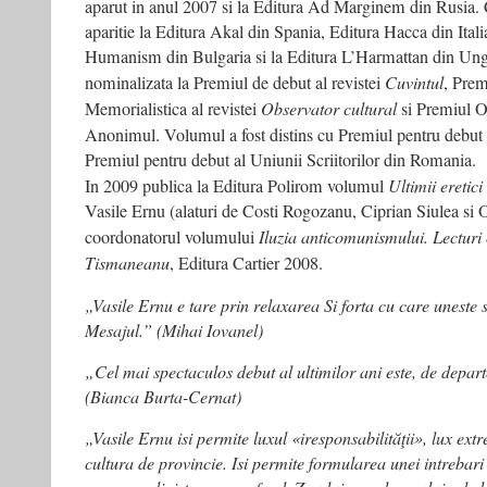
aparut in anul 2007 si la Editura Ad Marginem din Rusia. C
aparitie la Editura Akal din Spania, Editura Hacca din Ita
Humanism din Bulgaria si la Editura L’Harmattan din Unga
nominalizata la Premiul de debut al revistei
Cuvintul
, Prem
Memorialistica al revistei
Observator cultural
si Premiul O
Anonimul. Volumul a fost distins cu Premiul pentru debut
Premiul pentru debut al Uniunii Scriitorilor din Romania.
In 2009 publica la Editura Polirom volumul
Ultimii eretici
Vasile Ernu (alaturi de Costi Rogozanu, Ciprian Siulea si 
coordonatorul volumului
Iluzia anticomunismului. Lecturi 
Tismaneanu
, Editura Cartier 2008.
„Vasile Ernu e tare prin relaxarea Si forta cu care uneste s
Mesajul.” (Mihai Iovanel)
„Cel mai spectaculos debut al ultimilor ani este, de departe
(Bianca Burta-Cernat)
„Vasile Ernu isi permite luxul «iresponsabilităţii», lux extr
cultura de provincie. Isi permite formularea unei intrebar