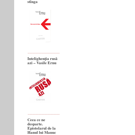
stînga
Intelighenţia rusă
azi – Vasile Ernu
Ceea ce ne
desparte.
Epistolarul de la
Hanul lui Manuc