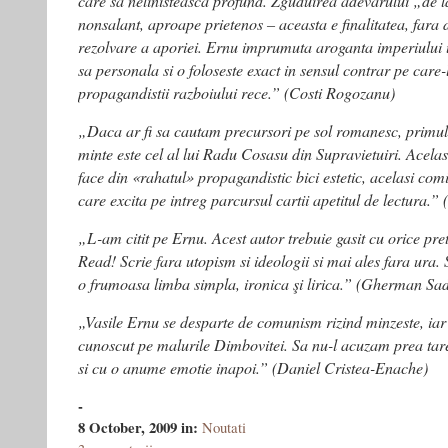
care sa nelinisteasca profund. Zguduirea adevarului „de la 
nonsalant, aproape prietenos – aceasta e finalitatea, fara 
rezolvare a aporiei. Ernu imprumuta aroganta imperiului ur
sa personala si o foloseste exact in sensul contrar pe care-
propagandistii razboiului rece.” (Costi Rogozanu)
„Daca ar fi sa cautam precursori pe sol romanesc, primul
minte este cel al lui Radu Cosasu din Supravietuiri. Acelasi
face din «rahatul» propagandistic bici estetic, acelasi comi
care excita pe intreg parcursul cartii apetitul de lectura.”
„L-am citit pe Ernu. Acest autor trebuie gasit cu orice pret si 
Read! Scrie fara utopism si ideologii si mai ales fara ura. 
o frumoasa limba simpla, ironica şi lirica.” (Gherman Sa
„Vasile Ernu se desparte de comunism rizind minzeste, iar n
cunoscut pe malurile Dimbovitei. Sa nu-l acuzam prea tare
si cu o anume emotie inapoi.” (Daniel Cristea-Enache)
-
8 October, 2009
in:
Noutati