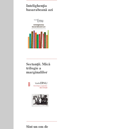
Intelighenția
basarabeană azi
Sectanţii. Mică
trilogie a
marginalilor
Sînt un om de