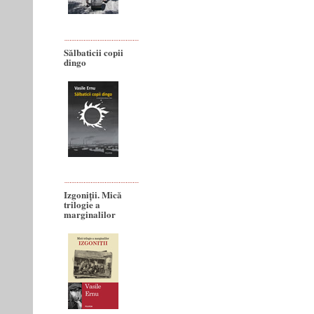
Sălbaticii copii
dingo
Izgoniții. Mică
trilogie a
marginalilor