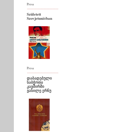
Presa
Született
Szovjetunióban
Presa
დაბადებული
საბჭოთა
კავშირში
ვასილე ერნუ