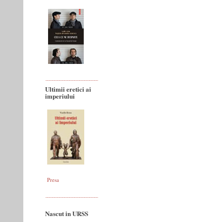
Ultimii eretici ai
imperiului
Presa
Nascut in URSS