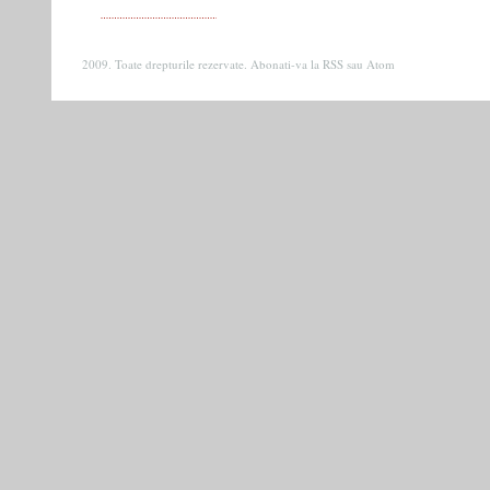
2009. Toate drepturile rezervate. Abonati-va la
RSS
sau
Atom