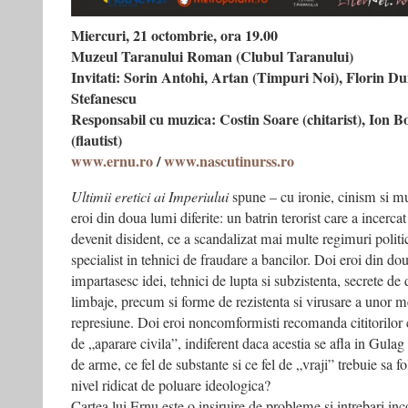
Miercuri, 21 octombrie, ora 19.00
Muzeul Taranului Roman (Clubul Taranului)
Invitati: Sorin Antohi, Artan (Timpuri Noi), Florin D
Stefanescu
Responsabil cu muzica: Costin Soare (chitarist), Ion 
(flautist)
www.ernu.ro
/
www.nascutinurss.ro
Ultimii eretici ai Imperiului
spune – cu ironie, cinism si m
eroi din doua lumi diferite: un batrin terorist care a incercat
devenit disident, ce a scandalizat mai multe regimuri politice
specialist in tehnici de fraudare a bancilor. Doi eroi din doua
impartasesc idei, tehnici de lupta si subzistenta, secrete de
limbaje, precum si forme de rezistenta si virusare a unor 
represiune. Doi eroi noncomformisti recomanda cititorilor
de „aparare civila”, indiferent daca acestia se afla in Gulag
de arme, ce fel de substante si ce fel de „vraji” trebuie sa fo
nivel ridicat de poluare ideologica?
Cartea lui Ernu este o insiruire de probleme si intrebari i