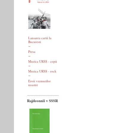
Lansarea cartii la
Bucuresti
Presa
Muzica URSS - copii
Muzica URSS - rock
Eroii vremurilor
noastre
Rajdeonnîi v SSSR