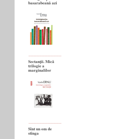
basarabeană azi
Sectanţii. Mică
trilogie a
marginalilor
Sînt un om de
stînga