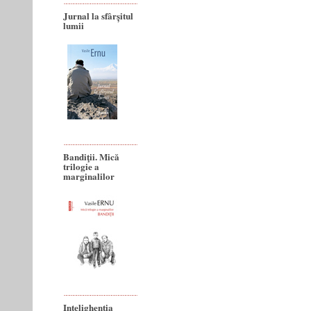
Jurnal la sfârșitul
lumii
Bandiţii. Mică
trilogie a
marginalilor
Intelighenția