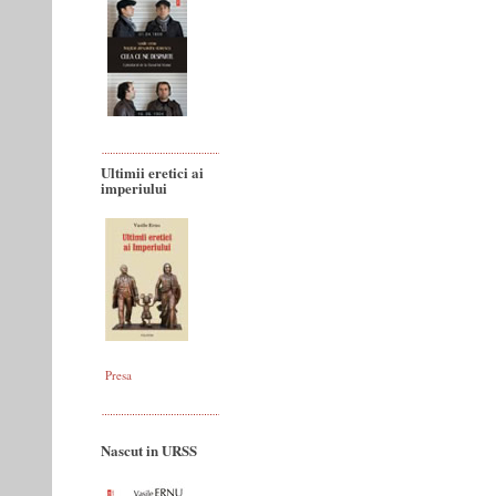
Ultimii eretici ai
imperiului
Presa
Nascut in URSS