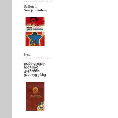
Született
Szovjetunióban
Presa
დაბადებული
საბჭოთა
კავშირში
ვასილე ერნუ