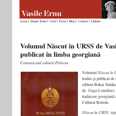
Acasa
Despre Ernu
Carti
Presa
Blog
Contact
Linkuri
Volumul Născut în URSS de Vasi
publicat în limba georgiană
Comunicatul editurii Polirom
Volumul
Născut în
tradus şi publicat de
editura Bakur Sulaka
de Gaga Lomidze). Ap
traducere georgiană a
Cultural Român.
Născut în URSS
rep