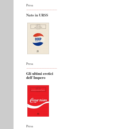
Presa
Nato in URSS
Presa
Gli ultimi eretici
dell`Impero
Presa