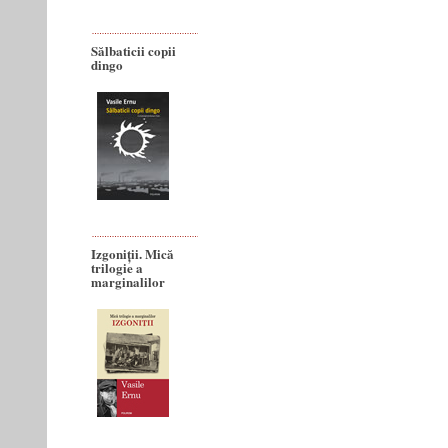
Sălbaticii copii
dingo
Izgoniții. Mică
trilogie a
marginalilor