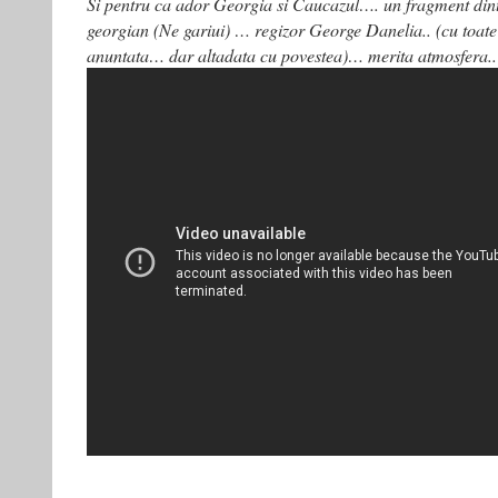
Si pentru ca ador Georgia si Caucazul…. un fragment dint
georgian (Ne gariui) … regizor George Danelia.. (cu toate
anuntata… dar altadata cu povestea)… merita atmosfera..