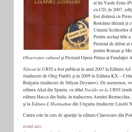
al lui Vasile Ernu (P
cu CD, în 2007, ediţi
fost distinsă cu Prem
România literară şi 
Uniunii Scriitorilor
Pentru acelaşi titlu a
Premiul de debut al 
pentru Roman şi Memo
Observator cultural
şi Premiul Opera Prima al Fundaţiei 
Născut în URSS
a fost publicat în anul 2007 la Editura A
(traducere de Oleg Panfil) şi în 2009 la Editura KX – Cr
Bulgaria (traducere de Stilyan Deyanov). De asemenea, vol
editura Akal din Spania, cu titlul
Nacido en la URSS
(tradu
editura Hacca din Italia, în traducerea Annitei Bernacchia, 
şi la
Editura L’Harmattan
din Ungaria (traducere László 
Cartea este în curs de apariţie la editura Claroscuro din Pol
restul aici..