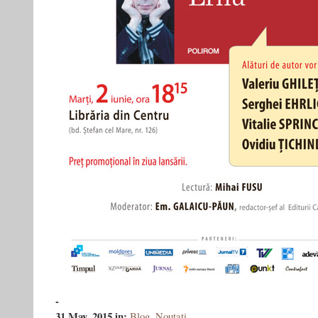
-
31 May, 2015
in:
Blog
,
Noutati