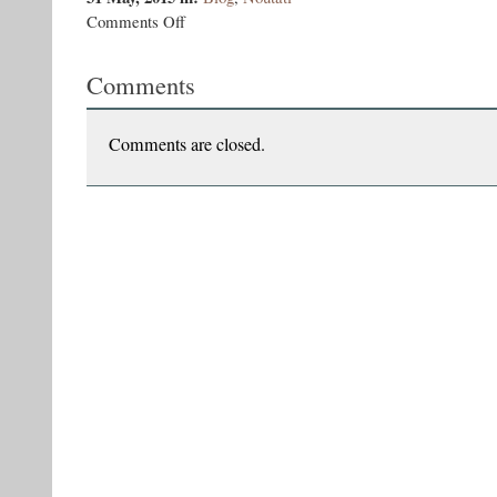
on
Comments Off
Sectanții
&
Comments
Ernu
la
Chișinău
Comments are closed.