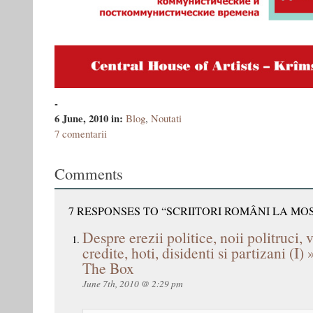
-
6 June, 2010
in:
Blog
,
Noutati
7 comentarii
Comments
7 RESPONSES TO “SCRIITORI ROMÂNI LA MO
Despre erezii politice, noii politruci, 
credite, hoti, disidenti si partizani (I
The Box
June 7th, 2010 @ 2:29 pm