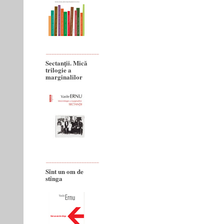
Sectanţii. Mică
trilogie a
marginalilor
Sînt un om de
stînga