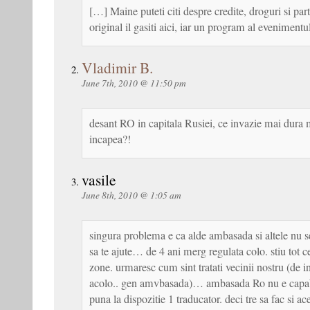
[…] Maine puteti citi despre credite, droguri si part
original il gasiti aici, iar un program al evenimentu
Vladimir B.
June 7th, 2010 @ 11:50 pm
desant RO in capitala Rusiei, ce invazie mai dura 
incapea?!
vasile
June 8th, 2010 @ 1:05 am
singura problema e ca alde ambasada si altele nu s
sa te ajute… de 4 ani merg regulata colo. stiu tot 
zone. urmaresc cum sint tratati vecinii nostru (de ins
acolo.. gen amvbasada)… ambasada Ro nu e capabi
puna la dispozitie 1 traducator. deci tre sa fac si a