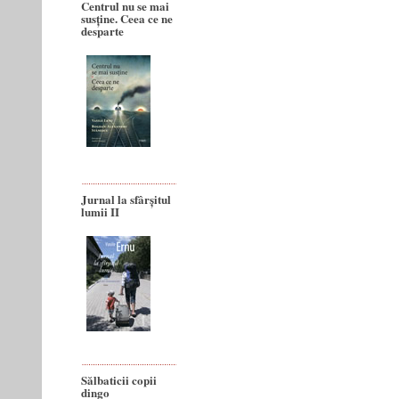
Centrul nu se mai
susține. Ceea ce ne
desparte
Jurnal la sfârșitul
lumii II
Sălbaticii copii
dingo