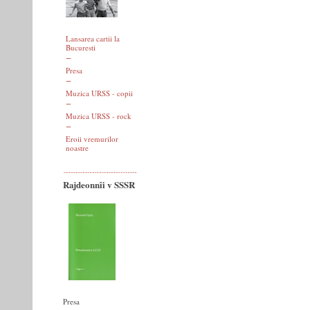
Lansarea cartii la
Bucuresti
Presa
Muzica URSS - copii
Muzica URSS - rock
Eroii vremurilor
noastre
Rajdeonnîi v SSSR
Presa