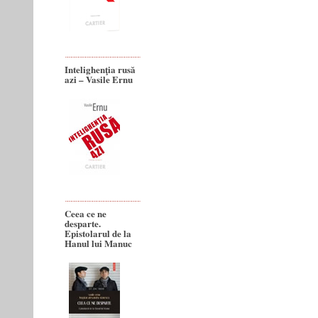
Intelighenţia rusă
azi – Vasile Ernu
Ceea ce ne
desparte.
Epistolarul de la
Hanul lui Manuc