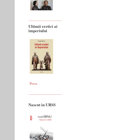
Ultimii eretici ai
imperiului
Presa
Nascut in URSS