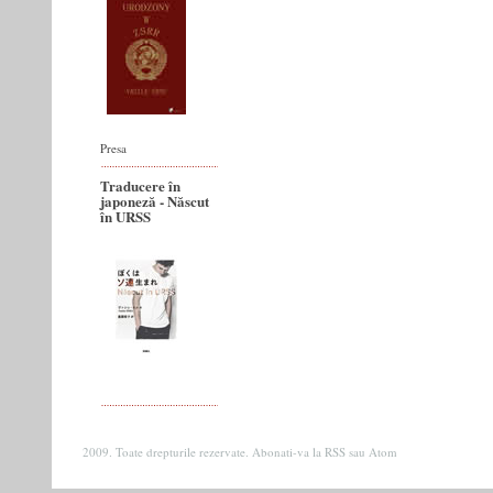
Presa
Traducere în
japoneză - Născut
în URSS
2009. Toate drepturile rezervate. Abonati-va la
RSS
sau
Atom