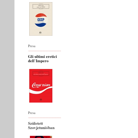
Presa
Gli ultimi eretici
dell`Impero
Presa
Született
Szovjetunióban