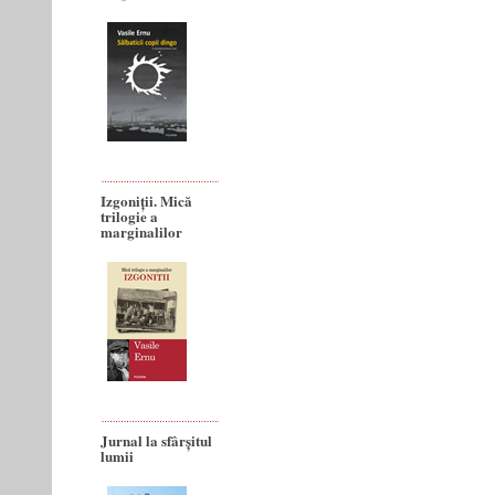
Izgoniții. Mică
trilogie a
marginalilor
Jurnal la sfârșitul
lumii