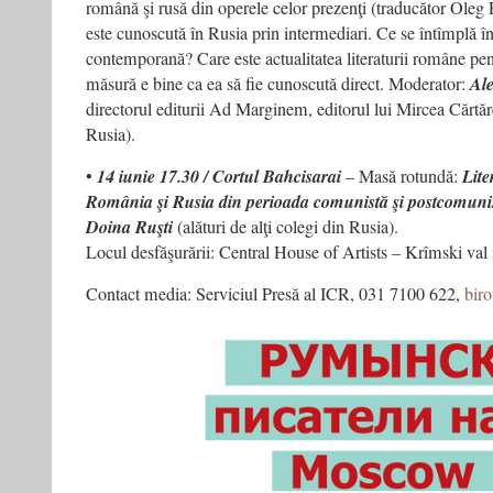
română şi rusă din operele celor prezenţi (traducător Oleg 
este cunoscută în Rusia prin intermediari. Ce se întîmplă î
contemporană? Care este actualitatea literaturii române pent
măsură e bine ca ea să fie cunoscută direct. Moderator:
Al
directorul editurii Ad Marginem, editorul lui Mircea Cărtăr
Rusia).
•
14 iunie 17.30 / Cortul Bahcisarai
– Masă rotundă:
Lite
România şi Rusia din perioada comunistă şi postcomuni
Doina Ruşti
(alături de alţi colegi din Rusia).
Locul desfăşurării: Central House of Artists – Krîmski val 
Contact media: Serviciul Presă al ICR, 031 7100 622,
biro