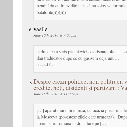
bentinăria cu franzelăria, ca să nu folosesc formule
bătătorite)))))))))
vasile
June 10th, 2010 @ 9:03 pm
ei dupa ce a scris patapievici o scrisoare oficiala s-
dau traducator dupe ce eu gasisem deja unu…
ce sa-i faci
Despre erezii politice, noii politruci, 
credite, hoţi, disidenţi şi partizani : V
June 16th, 2010 @ 11:00 am
[…] aparut mai intii in rusa, cu ocazia plecarii la fe
la Moscova (povestesc zilele care urmeaza). Dupa 
aparut si in romana in doua ture pe […]