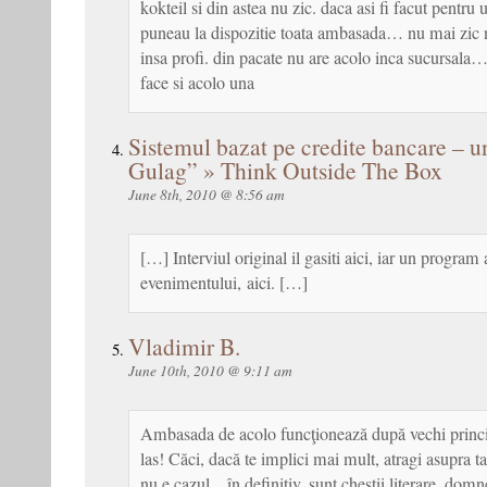
kokteil si din astea nu zic. daca asi fi facut pentru
puneau la dispozitie toata ambasada… nu mai zic
insa profi. din pacate nu are acolo inca sucursala
face si acolo una
Sistemul bazat pe credite bancare – 
Gulag” » Think Outside The Box
June 8th, 2010 @ 8:56 am
[…] Interviul original il gasiti aici, iar un program 
evenimentului, aici. […]
Vladimir B.
June 10th, 2010 @ 9:11 am
Ambasada de acolo funcţionează după vechi princip
las! Căci, dacă te implici mai mult, atragi asupra ta
nu e cazul…în definitiv, sunt chestii literare, domn