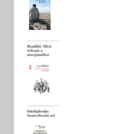
Bandiţii. Mică
trilogie a
marginalilor
Intelighenția
basarabeană azi