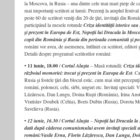
la Moscova, în Rusia – una dintre cele mai mari pieţe de car
mai importanţi scriitori ai lumii. Prezenţi la amplul festival
peste 60 de scriitori veniţi din 20 de ţări, invitaţii din Româ
participând la mesele rotunde
Criza identităţii istorice sa
şi prezent în Europa de Est, Nepoţii lui Dracula la Mosc
copii din România şi Rusia din perioada comunistă şi p
români vor avea, de asemenea, întîlniri cu scriitori, editori ş
Detalii despre programul scriitorilor români:
11 iunie, 18.00
•
/
Cortul Aluşta
– Masă rotundă:
Criza ide
războiul memoriei: trecut şi prezent în Europa de Est
. Ca
Rusia şi fostele ţări din blocul estic, cum mai sînt percepuţi 
români, polonezi, cehi, sîrbi, unguri etc. Invitaţi speciali: 
Lăzărescu, Dan Lungu, Doina Ruşti (România), Irina Ansta
Vratislav Doubek (Cehia), Boris Dubin (Rusia), Dorota Ma
Savelieva (Rusia).
•
12 iunie, 16.30 / Cortul Aluşta
–
Nepoţii lui Dracula l
dată după căderea comunismului avem invitaţi speciali un
români:Vasile Ernu, Florin Lăzărescu, Dan Lungu, Doi