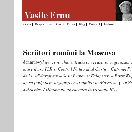
Acasa
Despre Ernu
Carti
Presa
Blog
Contact
Linkuri
Scriitori români la Moscova
danarus4
(dupa ceva chin si truda am reusit sa organizam 
mare il are ICR si Centrul National al Cartii – Catrinel P
de la AdMarginem – Sasa Ivanov si Falanster – Boris Kupr
an sa pot/putem organiza ceva similar la Moscova + un
Z
Sukachiov / Dimineata pe racoare in varianta RU
)