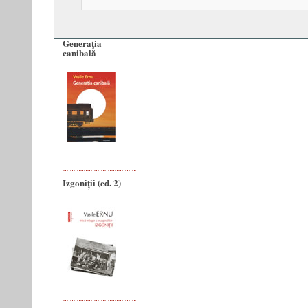
Generaţia
canibală
Izgoniții (ed. 2)