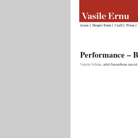
Acasa
Despre Ernu
Carti
Presa
Performance – B
Valeriu Schiau
, artist basarabean nascu