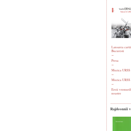
Lansarea cartii
Bucuresti
Presa
Muzica URSS -
Muzica URSS 
Eroii vremuril
noastre
Rajdeonnîi 