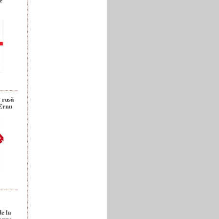
a rusă
 Ernu
de la
anuc