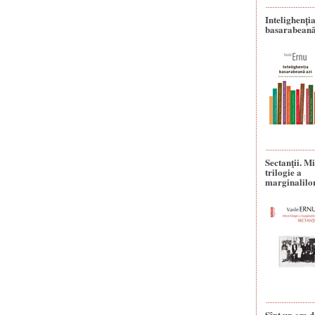
Intelighenți
basarabeană
Sectanţii. M
trilogie a
marginalilo
Sînt un om d