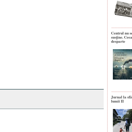
Centrul nu s
susține. Ceea
desparte
Jurnal la sfâ
lumii II