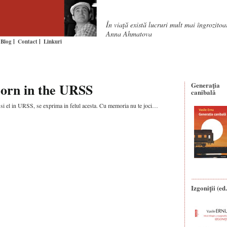
În viaţă există lucruri mult mai îngrozito
Anna Ahmatova
Blog
Contact
Linkuri
orn in the URSS
Generaţia
canibală
t si el in URSS, se exprima in felul acesta. Cu memoria nu te joci…
Izgoniții (ed.