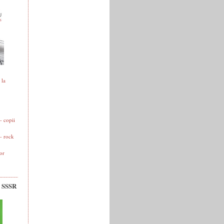
 la
 copii
- rock
or
v SSSR