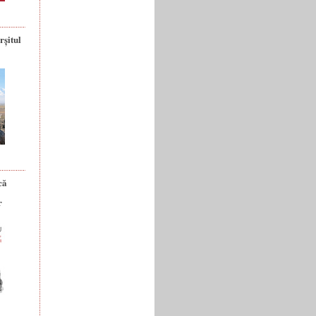
rșitul
că
r