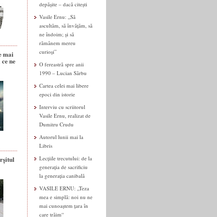
depășite – dacă citești
Vasile Ernu: „Să
ascultăm, să învățăm, să
ne îndoim; și să
rămânem mereu
curioși”
e mai
 ce ne
O fereastră spre anii
1990 – Lucian Sârbu
Cartea celei mai libere
epoci din istorie
Interviu cu scriitorul
Vasile Ernu, realizat de
Dumitru Crudu
Autorul lunii mai la
Libris
rșitul
Lecțiile trecutului: de la
generația de sacrificiu
la generația canibală
VASILE ERNU: „Teza
mea e simplă: noi nu ne
mai cunoaștem țara în
care trăim“