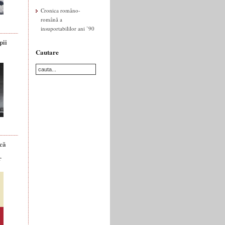
Cronica româno-
română a
insuportabililor ani ’90
pii
Cautare
ică
r