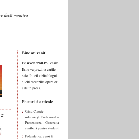
are decît moartea
Bine ati venit!
Pe
www.ernu.ro
, Vasile
Ernu va prezinta cartile
sale. Puteti vizita blogul
si citi recenziile operelor
sale in presa.
Posturi si articole
Când Claude
 2)
înlocuiește Profesorul –
Prezentarea – Generația
canibală pentru studenți
Polemici care pot fi