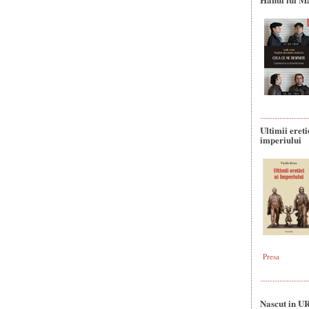
Ultimii ereti
imperiului
Presa
Nascut in U