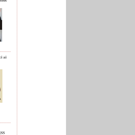
ci ai
RSS