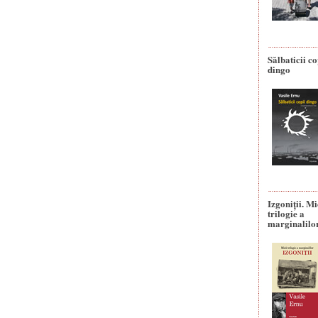
Sălbaticii co
dingo
Izgoniții. M
trilogie a
marginalilo