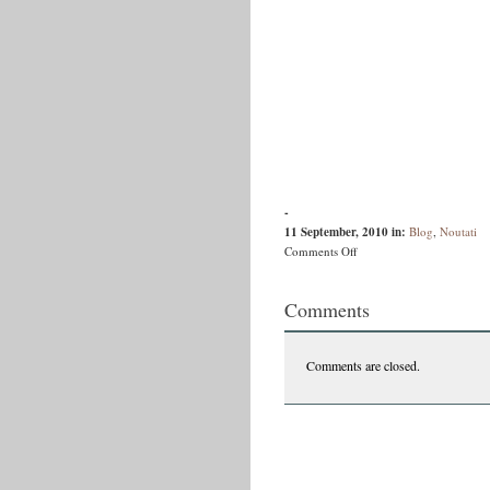
-
11 September, 2010
in:
Blog
,
Noutati
on
Comments Off
Performance
–
Comments
Born
in
the
Comments are closed.
URSS