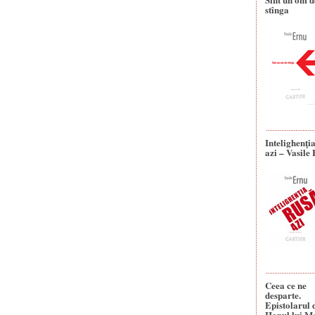
stînga
Intelighenţi
azi – Vasile
Ceea ce ne
desparte.
Epistolarul 
Hanul lui M