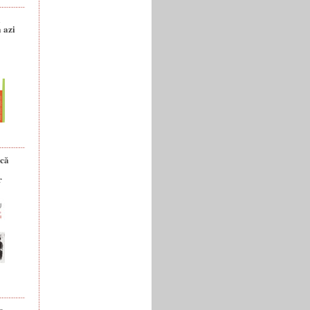
a
 azi
ică
r
e