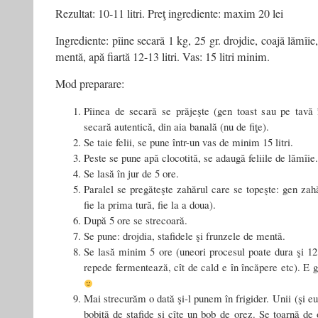
Rezultat: 10-11 litri. Preţ ingrediente: maxim 20 lei
Ingrediente: pîine secară 1 kg, 25 gr. drojdie, coajă lămîie
mentă, apă fiartă 12-13 litri. Vas: 15 litri minim.
Mod preparare:
Pîinea de secară se prăjeşte (gen toast sau pe tavă 
secară autentică, din aia banală (nu de fiţe).
Se taie felii, se pune într-un vas de minim 15 litri.
Peste se pune apă clocotită, se adaugă feliile de lămîie.
Se lasă în jur de 5 ore.
Paralel se pregăteşte zahărul care se topeşte: gen zah
fie la prima tură, fie la a doua).
După 5 ore se strecoară.
Se pune: drojdia, stafidele şi frunzele de mentă.
Se lasă minim 5 ore (uneori procesul poate dura şi 12
repede fermentează, cît de cald e în încăpere etc). E 
Mai strecurăm o dată şi-l punem în frigider. Unii (şi eu
bobiţă de stafide şi cîte un bob de orez. Se toarnă de o