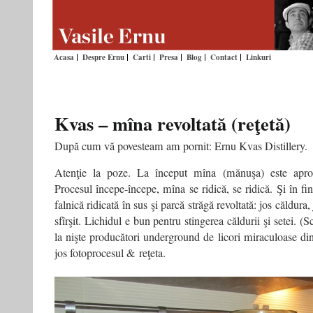
Acasa
Despre Ernu
Carti
Presa
Blog
Contact
Linkuri
Kvas – mîna revoltată (reţetă)
După cum vă povesteam am pornit: Ernu Kvas Distillery.
Atenţie la poze. La început mîna (mănuşa) este aproa
Procesul începe-începe, mîna se ridică, se ridică. Şi în fi
falnică ridicată în sus şi parcă străgă revoltată: jos căldura,
sfîrşit. Lichidul e bun pentru stingerea căldurii şi setei. 
la nişte producători underground de licori miraculoase d
jos fotoprocesul & reţeta.