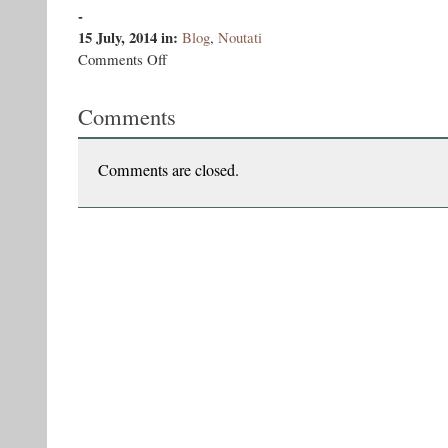
-
15 July, 2014
in:
Blog
,
Noutati
on
Comments Off
Kvas
–
Comments
mîna
revoltată
(reţetă)
Comments are closed.