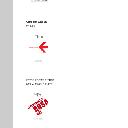
Sînt un om de
stînga
Intelighenţia rusă
azi – Vasile Ernu