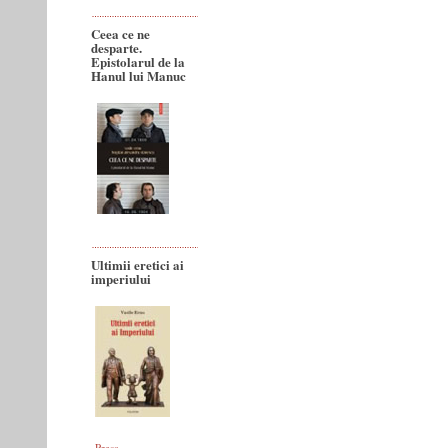
Ceea ce ne
desparte.
Epistolarul de la
Hanul lui Manuc
Ultimii eretici ai
imperiului
Presa