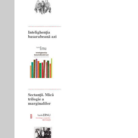
Intelighenția
basarabeană azi
Sectanţii. Mică
trilogie a
marginalilor