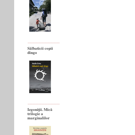
Sălbaticii copii
dingo
Izgoniții. Mică
trilogie a
marginalilor