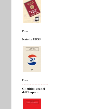
Presa
Nato in URSS
Presa
Gli ultimi eretici
dell`Impero