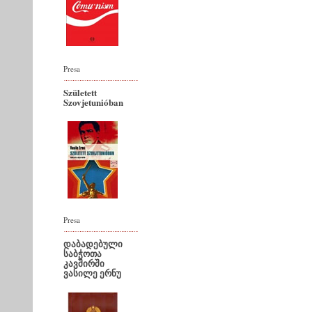
Presa
Született
Szovjetunióban
Presa
დაბადებული
საბჭოთა
კავშირში
ვასილე ერნუ