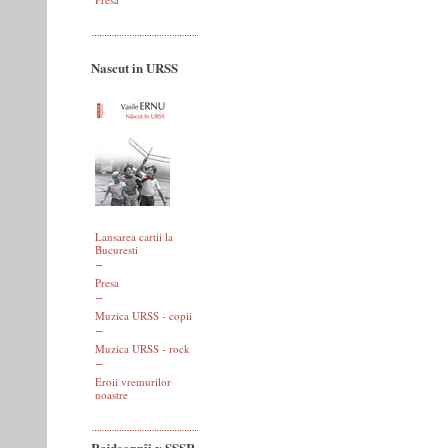
Nascut in URSS
Lansarea cartii la
Bucuresti
Presa
Muzica URSS - copii
Muzica URSS - rock
Eroii vremurilor
noastre
Rajdeonnîi v SSSR