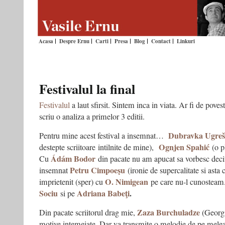
Acasa
Despre Ernu
Carti
Presa
Blog
Contact
Linkuri
Festivalul la final
Festivalul
a laut sfirsit. Sintem inca in viata. Ar fi de poves
scriu o analiza a primelor 3 editii.
Dubravka Ugreš
Pentru mine acest festival a insemnat…
Ognjen Spahić
destepte scriitoare intilnite de mine),
(o pl
Ádám Bodor
Cu
din pacate nu am apucat sa vorbesc decit
Petru Cimpoeşu
insemnat
(ironie de supercalitate si ast
O. Nimigean
imprietenit (sper) cu
pe care nu-l cunosteam
Sociu
Adriana Babeţi
.
si pe
Zaza Burchuladze
Din pacate scriitorul drag mie,
(Georgi
motive intemeiate. Dar va transmite o melodie de pe melea