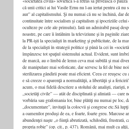
«societatea civilă» sovietică s-a retras să privească o pauză
că unii critici ai lui Vasile Ernu nu l-au iertat pentru că nu 
aur” al capitalismului. Şi nu numai că nu se închină, dar 
continuitate între socialism şi capitalism şi ipocriziile celui
oculteze pe cele ale primului). Iată un admirabil pasaj despr
noastre, pe care îi întâlnim la televiziune şi în paginile ziar
la PR-işti la specialişti în marketing şi publicitate, de la
de la specialişti în strategii politice şi până la cei în «societ
împânzesc tot spaţiul sistemului actual. Evident, sunt îmbr
de marcă, au o limbă de lemn ceva mai subtilă şi mai divers
de manipulare mai sofisticate, dar servesc la fel de bine noii
sterilizarea gândirii poate mai eficient. Ceea ce reuşesc cu 
e să creeze o aparenţă a normalităţii, a libertăţii şi a fericir
acum, o mai fidelă descriere a stolului de analişti, ziarişti, 
„societăţi civile” — atât de disciplinată şi aliniată — care n
vorbăria sau grafomania lor, bine plătiţi nu numai pe loc, da
„documentare”, invitaţii la colocvii şi congrese etc.Să lupţi
a oamenilor produşi de ea, e foarte, foarte greu. Marcuse ar
abundenţei naşte „o fiinţă abrutizată, schilodită, frustrată, 
propria robie” (op. cit., p. 437). Românii, mai mult ca alţii