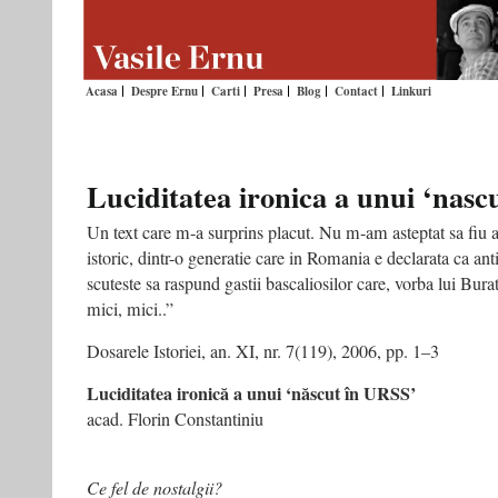
Acasa
Despre Ernu
Carti
Presa
Blog
Contact
Linkuri
Luciditatea ironica a unui ‘nas
Un text care m-a surprins placut. Nu m-am asteptat sa fiu 
istoric, dintr-o generatie care in Romania e declarata ca an
scuteste sa raspund gastii bascaliosilor care, vorba lui Bura
mici, mici..”
Dosarele Istoriei, an. XI, nr. 7(119), 2006, pp. 1–3
Luciditatea ironică a unui ‘născut în URSS’
acad. Florin Constantiniu
Ce fel de nostalgii?