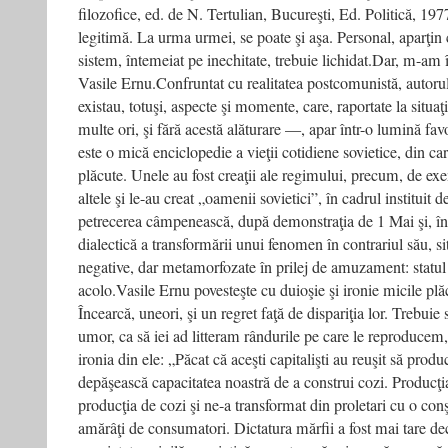
filozofice, ed. de N. Tertulian, Bucureşti, Ed. Politică, 1977
legitimă. La urma urmei, se poate şi aşa. Personal, aparţin 
sistem, întemeiat pe inechitate, trebuie lichidat.Dar, m-am î
Vasile Ernu.Confruntat cu realitatea postcomunistă, autoru
existau, totuşi, aspecte şi momente, care, raportate la situa
multe ori, şi fără acestă alăturare —, apar într-o lumină f
este o mică enciclopedie a vieţii cotidiene sovietice, din care
plăcute. Unele au fost creaţii ale regimului, precum, de exe
altele şi le-au creat „oamenii sovietici”, în cadrul instituit d
petrecerea câmpenească, după demonstraţia de 1 Mai şi, în s
dialectică a transformării unui fenomen în contrariul său, sit
negative, dar metamorfozate în prilej de amuzament: statul l
acolo.Vasile Ernu povesteşte cu duioşie şi ironie micile plă
Încearcă, uneori, şi un regret faţă de dispariţia lor. Trebuie să
umor, ca să iei ad litteram rândurile pe care le reproducem,
ironia din ele: „Păcat că aceşti capitalişti au reuşit să produ
depăşească capacitatea noastră de a construi cozi. Producţi
producţia de cozi şi ne-a transformat din proletari cu o conşt
amărâţi de consumatori. Dictatura mărfii a fost mai tare dec