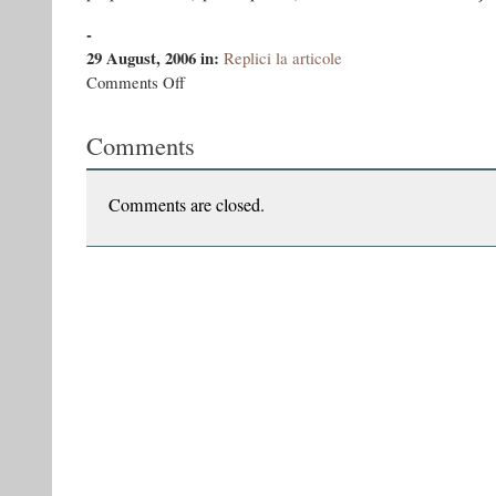
-
29 August, 2006
in:
Replici la articole
on
Comments Off
Luciditatea
ironica
Comments
a
unui
‘nascut
in
Comments are closed.
URSS’