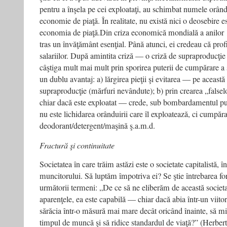
pentru a înşela pe cei exploataţi, au schimbat numele orându
economie de piaţă. În realitate, nu există nici o deosebire es
economia de piaţă.Din criza economică mondială a anilor 1
tras un învăţământ esenţial. Până atunci, ei credeau că prof
salariilor. După amintita criză — o criză de supraproducţie
câştiga mult mai mult prin sporirea puterii de cumpărare a s
un dublu avantaj: a) lărgirea pieţii şi evitarea — pe această
supraproducţie (mărfuri nevândute); b) prin crearea „falselo
chiar dacă este exploatat — crede, sub bombardamentul publ
nu este lichidarea orânduirii care îl exploatează, ci cumpăra
deodorant/detergent/maşină ş.a.m.d.
Fractură şi continuitate
Societatea în care trăim astăzi este o societate capitalistă, 
muncitorului. Să luptăm împotriva ei? Se ştie întrebarea f
următorii termeni: „De ce să ne eliberăm de această societ
aparenţele, ea este capabilă — chiar dacă abia într-un viito
sărăcia într-o măsură mai mare decât oricând înainte, să m
timpul de muncă şi să ridice standardul de viaţă?” (Herber