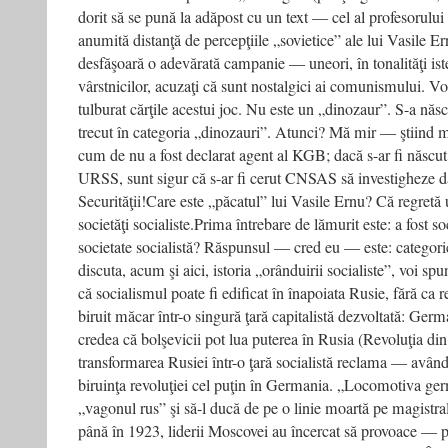
dorit să se pună la adăpost cu un text — cel al profesorului
anumită distanţă de percepţiile „sovietice” ale lui Vasile E
desfăşoară o adevărată campanie — uneori, în tonalităţi is
vârstnicilor, acuzaţi că sunt nostalgici ai comunismului. V
tulburat cărţile acestui joc. Nu este un „dinozaur”. S-a năs
trecut în categoria „dinozauri”. Atunci? Mă mir — ştiind
cum de nu a fost declarat agent al KGB; dacă s-ar fi născu
URSS, sunt sigur că s-ar fi cerut CNSAS să investigheze da
Securităţii!Care este „păcatul” lui Vasile Ernu? Că regretă 
societăţi socialiste.Prima întrebare de lămurit este: a fost so
societate socialistă? Răspunsul — cred eu — este: categoric
discuta, acum şi aici, istoria „orânduirii socialiste”, voi s
că socialismul poate fi edificat în înapoiata Rusie, fără ca re
biruit măcar într-o singură ţară capitalistă dezvoltată: Ger
credea că bolşevicii pot lua puterea în Rusia (Revoluţia di
transformarea Rusiei într-o ţară socialistă reclama — avân
biruinţa revoluţiei cel puţin în Germania. „Locomotiva ger
„vagonul rus” şi să-l ducă de pe o linie moartă pe magistr
până în 1923, liderii Moscovei au încercat să provoace — 