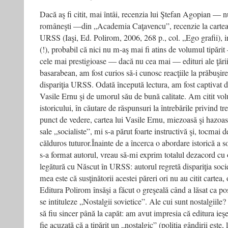
Dacă aş fi citit, mai întâi, recenzia lui Ştefan Agopian — n
româneşti —din „Academia Caţavencu”, recenzie la cartea 
URSS (Iaşi, Ed. Polirom, 2006, 268 p., col. „Ego grafii), in
(!), probabil că nici nu m-aş mai fi atins de volumul tipări
cele mai prestigioase — dacă nu cea mai — edituri ale ţării
basarabean, am fost curios să-i cunosc reacţiile la prăbuşi
dispariţia URSS. Odată începută lectura, am fost captivat de
Vasile Ernu şi de umorul său de bună calitate. Am citit vo
istoricului, în căutare de răspunsuri la întrebările privind t
punct de vedere, cartea lui Vasile Ernu, miezoasă şi hazoa
sale „socialiste”, mi s-a părut foarte instructivă şi, tocmai
călduros tuturor.Înainte de a încerca o abordare istorică a soc
s-a format autorul, vreau să-mi exprim totalul dezacord cu o
legătură cu Născut în URSS: autorul regretă dispariţia societ
mea este că susţinătorii acestei păreri ori nu au citit cartea,
Editura Polirom însăşi a făcut o greşeală când a lăsat ca po
se intituleze „Nostalgii sovietice”. Ale cui sunt nostalgiil
să fiu sincer până la capăt: am avut impresia că editura ie
fie acuzată că a tipărit un „nostalgic” (poliţia gândirii este, l