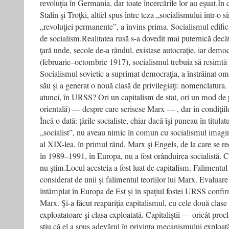
revoluţia în Germania, dar toate încercările lor au eşuat.În
Stalin şi Troţki, altfel spus între teza „socialismului într-o s
„revoluţiei permanente”, a învins prima. Socialismul edifica
de socialism.Realitatea rusă s-a dovedit mai puternică decât
ţară unde, secole de-a rândul, existase autocraţie, iar democ
(februarie–octombrie 1917), socialismul trebuia să resimtă
Socialismul sovietic a suprimat democraţia, a înstrăinat omul
său şi a generat o nouă clasă de privilegiaţi: nomenclatura.
atunci, în URSS? Ori un capitalism de stat, ori un mod de p
orientală) — despre care scrisese Marx — , dar în condiţiile 
Încă o dată: ţările socialiste, chiar dacă îşi puneau în titulat
„socialist”, nu aveau nimic în comun cu socialismul imagin
al XIX-lea, în primul rând, Marx şi Engels, de la care se r
în 1989–1991, în Europa, nu a fost orânduirea socialistă.
nu ştim.Locul acesteia a fost luat de capitalism. Falimentul
considerat de unii şi falimentul teoriilor lui Marx. Evaluare
întâmplat în Europa de Est şi în spaţiul fostei URSS confirm
Marx. Şi-a făcut reapariţia capitalismul, cu cele două clas
exploatatoare şi clasa exploatată. Capitaliştii — oricât pr
ştiu că el a spus adevărul în privinţa mecanismului exploatăr