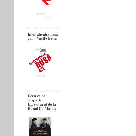
Intelighenţia rusă
azi – Vasile Ernu
Ceea ce ne
desparte.
Epistolarul de la
Hanul lui Manuc