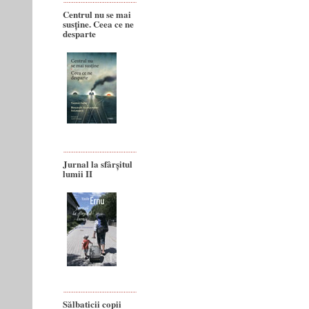
Centrul nu se mai
susține. Ceea ce ne
desparte
Jurnal la sfârșitul
lumii II
Sălbaticii copii