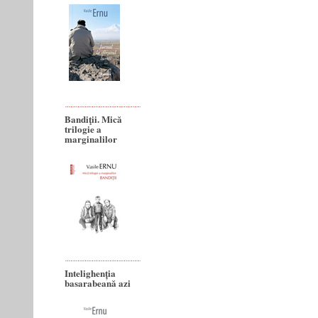
Bandiţii. Mică
trilogie a
marginalilor
Intelighenția
basarabeană azi