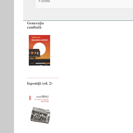
v.ernu
Generaţia
canibală
Izgoniții (ed. 2)