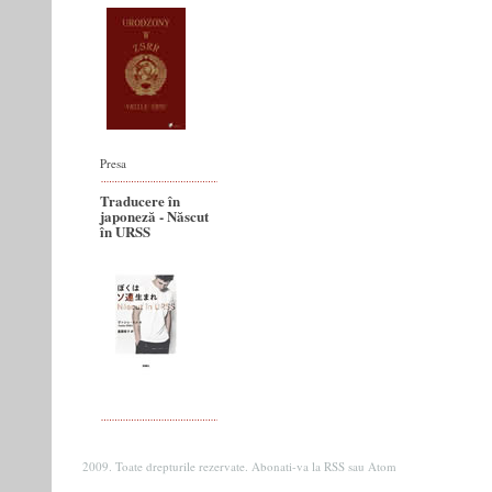
Presa
Traducere în
japoneză - Născut
în URSS
2009. Toate drepturile rezervate. Abonati-va la
RSS
sau
Atom