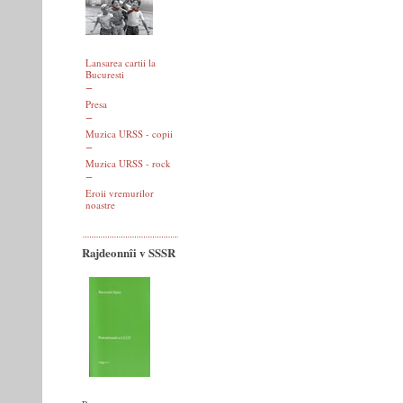
Lansarea cartii la
Bucuresti
Presa
Muzica URSS - copii
Muzica URSS - rock
Eroii vremurilor
noastre
Rajdeonnîi v SSSR