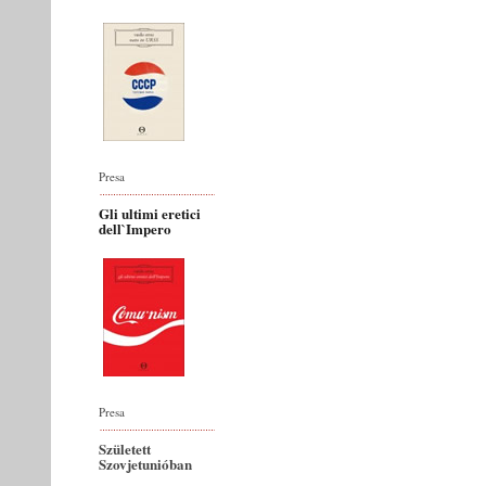
Presa
Gli ultimi eretici
dell`Impero
Presa
Született
Szovjetunióban