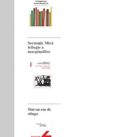
Sectanţii. Mică
trilogie a
marginalilor
Sînt un om de
stînga