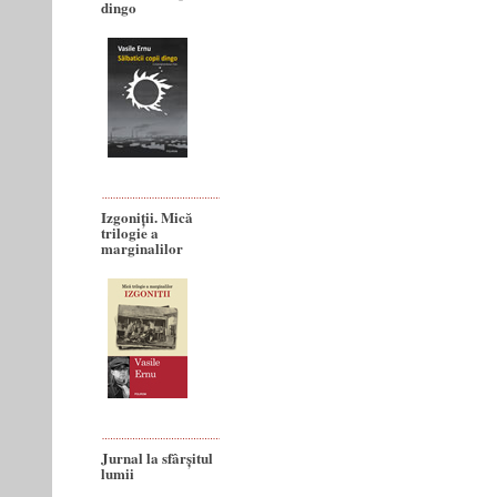
dingo
Izgoniții. Mică
trilogie a
marginalilor
Jurnal la sfârșitul
lumii