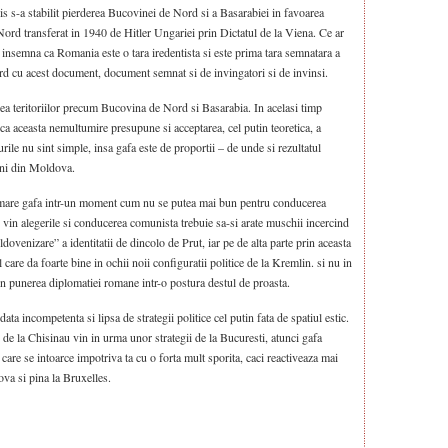
is s-a stabilit pierderea Bucovinei de Nord si a Basarabiei in favoarea
ord transferat in 1940 de Hitler Ungariei prin Dictatul de la Viena. Ce ar
 insemna ca Romania este o tara iredentista si este prima tara semnatara a
cord cu acest document, document semnat si de invingatori si de invinsi.
ea teritoriilor precum Bucovina de Nord si Basarabia. In acelasi timp
 ca aceasta nemultumire presupune si acceptarea, cel putin teoretica, a
rile nu sint simple, insa gafa este de proportii – de unde si rezultatul
ani din Moldova.
mare gafa intr-un moment cum nu se putea mai bun pentru conducerea
 vin alegerile si conducerea comunista trebuie sa-si arate muschii incercind
dovenizare” a identitatii de dincolo de Prut, iar pe de alta parte prin aceasta
are da foarte bine in ochii noii configuratii politice de la Kremlin. si nu in
rin punerea diplomatiei romane intr-o postura destul de proasta.
a incompetenta si lipsa de strategii politice cel putin fata de spatiul estic.
 de la Chisinau vin in urma unor strategii de la Bucuresti, atunci gafa
 care se intoarce impotriva ta cu o forta mult sporita, caci reactiveaza mai
ova si pina la Bruxelles.