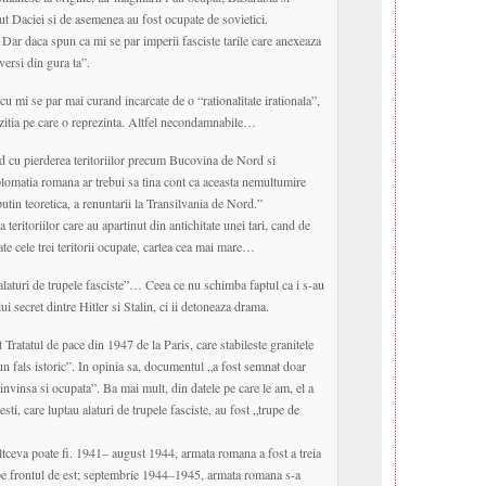
t Daciei si de asemenea au fost ocupate de sovietici.
 Dar daca spun ca mi se par imperii fasciste tarile care anexeaza
“versi din gura ta”.
cu mi se par mai curand incarcate de o “rationalitate irationala”,
zitia pe care o reprezinta. Altfel necondamnabile…
d cu pierderea teritoriilor precum Bucovina de Nord si
plomatia romana ar trebui sa tina cont ca aceasta nemultumire
utin teoretica, a renuntarii la Transilvania de Nord.”
eritoriilor care au apartinut din antichitate unei tari, cand de
oate cele trei teritorii ocupate, cartea cea mai mare…
alaturi de trupele fasciste”… Ceea ce nu schimba faptul ca i s-au
ui secret dintre Hitler si Stalin, ci ii detoneaza drama.
 Tratatul de pace din 1947 de la Paris, care stabileste granitele
un fals istoric”. In opinia sa, documentul „a fost semnat doar
invinsa si ocupata”. Ba mai mult, din datele pe care le am, el a
sti, care luptau alaturi de trupele fasciste, au fost „trupe de
ltceva poate fi. 1941– august 1944, armata romana a fost a treia
e frontul de est; septembrie 1944–1945, armata romana s-a