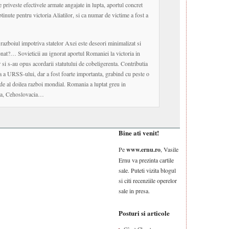
ce priveste efectivele armate angajate in lupta, aportul concret
btinute pentru victoria Aliatilor, si ca numar de victime a fost a
razboiul impotriva statelor Axei este deseori minimalizat si
onat?… Sovieticii au ignorat aportul Romaniei la victoria in
 si s-au opus acordarii statutului de cobeligerenta. Contributia
a a URSS-ului, dar a fost foarte importanta, grabind cu peste o
 de al doilea razboi mondial. Romania a luptat greu in
ria, Cehoslovacia…
Bine ati venit!
Pe
www.ernu.ro
, Vasile
Ernu va prezinta cartile
sale. Puteti vizita blogul
si citi recenziile operelor
sale in presa.
Posturi si articole