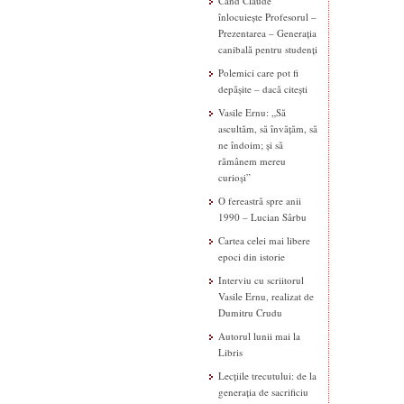
Când Claude
înlocuiește Profesorul –
Prezentarea – Generația
canibală pentru studenți
Polemici care pot fi
depășite – dacă citești
Vasile Ernu: „Să
ascultăm, să învățăm, să
ne îndoim; și să
rămânem mereu
curioși”
O fereastră spre anii
1990 – Lucian Sârbu
Cartea celei mai libere
epoci din istorie
Interviu cu scriitorul
Vasile Ernu, realizat de
Dumitru Crudu
Autorul lunii mai la
Libris
Lecțiile trecutului: de la
generația de sacrificiu