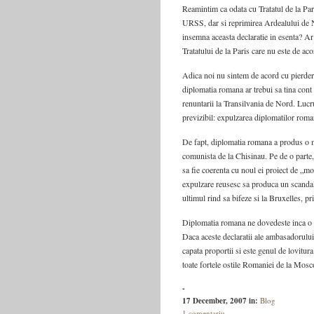
Reamintim ca odata cu Tratatul de la Par
URSS, dar si reprimirea Ardealului de N
insemna aceasta declaratie in esenta? Ar
Tratatului de la Paris care nu este de a
Adica noi nu sintem de acord cu pierder
diplomatia romana ar trebui sa tina cont
renuntarii la Transilvania de Nord. Lucru
previzibil: expulzarea diplomatilor rom
De fapt, diplomatia romana a produs o 
comunista de la Chisinau. Pe de o parte,
sa fie coerenta cu noul ei proiect de „mol
expulzare reusesc sa produca un scandal c
ultimul rind sa bifeze si la Bruxelles, p
Diplomatia romana ne dovedeste inca o dat
Daca aceste declaratii ale ambasadorului
capata proportii si este genul de lovitura
toate fortele ostile Romaniei de la Mosc
-
17 December, 2007
in:
Blog
1 comentariu