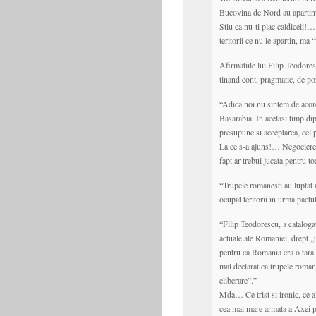
Bucovina de Nord au apartinu
Stiu ca nu-ti plac caldiceii!…
teritorii ce nu le apartin, ma 
Afirmatiile lui Filip Teodores
tinand cont, pragmatic, de po
“Adica noi nu sintem de acor
Basarabia. In acelasi timp di
presupune si acceptarea, cel p
La ce s-a ajuns!… Negocierea t
fapt ar trebui jucata pentru t
“Trupele romanesti au luptat 
ocupat teritorii in urma pactul
“Filip Teodorescu, a catalogat
actuale ale Romaniei, drept „
pentru ca Romania era o tara 
mai declarat ca trupele romane
eliberare”.”
Mda… Ce trist si ironic, ce a
cea mai mare armata a Axei p