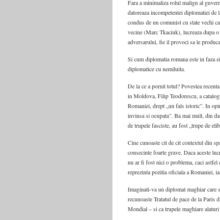
Fara a minimaliza rolul malign al guvern
datoreaza incompetentei diplomatiei de l
condus de un comunist cu state vechi care,
vecine (Marc Tkaciuk), lucreaza dupa o m
adversarului, fie il provoci sa le produca
Si cum diplomatia romana este in faza ei
diplomatice cu nemiluita.
De la ce a pornit totul? Povestea recenta
in Moldova, Filip Teodorescu, a catalogat
Romaniei, drept „un fals istoric”. In op
invinsa si ocupata”. Ba mai mult, din dat
de trupele fasciste, au fost „trupe de eli
Cine cunoaste cit de cit contextul din spa
consecinte foarte grave. Daca aceste lucru
nu ar fi fost nici o problema, caci astfel
reprezinta pozitia oficiala a Romaniei, iar
Imaginati-va un diplomat maghiar care s
recunoaste Tratatul de pace de la Paris di
Mondial – si ca trupele maghiare alaturi