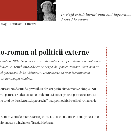
În viaţă există lucruri mult mai îngrozito
Anna Ahmatova
Blog
Contact
Linkuri
o-roman al politicii externe
cembrie 2007. Se pare ca presa de limba rusa, pro Voronin a citat din el
-i vizeaza. Textul intra-adevar se ocupa de ‘partea romana’ insa asta nu
al guvernarii de la Chisinau”. Doar incerc sa arat incompetenta
 ne vom ocupa altadata.
Bucuresti era destul de previzibila din cel putin citeva motive simple. Nu
terna pentru a vedea ca acolo unde nu exista un proiect politic coerent si
, fie totul se deruleaza „dupa ureche” sau pe modelul traditiei romanesti:
lasam in zona de interes strategic, nu numai ca nu am avut un proiect si o
 nici macar sa incheiem Tratatul de baza.