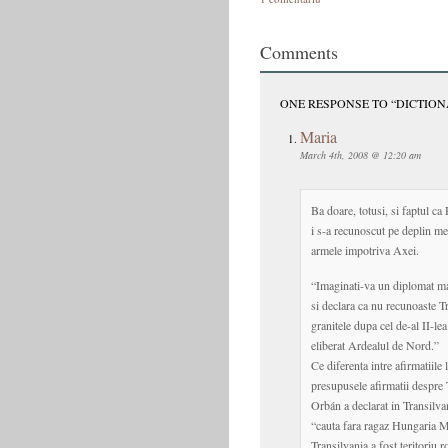
Comments
ONE RESPONSE TO “DICTION
Maria
March 4th, 2008 @ 12:20 am
Ba doare, totusi, si faptul ca 
i s-a recunoscut pe deplin meri
armele impotriva Axei.
“Imaginati-va un diplomat ma
si declara ca nu recunoaste Tra
granitele dupa cel de-al II-le
eliberat Ardealul de Nord.”
Ce diferenta intre afirmatiil
presupusele afirmatii despre 
Orbán a declarat in Transilvan
“cauta fara ragaz Hungaria M
Transilvania a fost teritoriu 