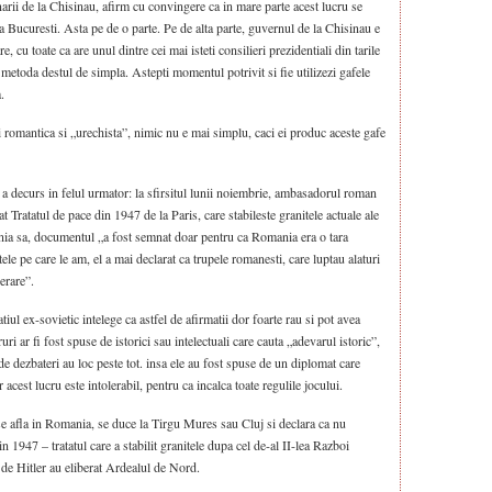
arii de la Chisinau, afirm cu convingere ca in mare parte acest lucru se
a Bucuresti. Asta pe de o parte. Pe de alta parte, guvernul de la Chisinau e
 cu toate ca are unul dintre cei mai isteti consilieri prezidentiali din tarile
etoda destul de simpla. Astepti momentul potrivit si fie utilizezi gafele
.
 romantica si „urechista”, nimic nu e mai simplu, caci ei produc aceste gafe
 a decurs in felul urmator: la sfirsitul lunii noiembrie, ambasadorul roman
 Tratatul de pace din 1947 de la Paris, care stabileste granitele actuale ale
inia sa, documentul „a fost semnat doar pentru ca Romania era o tara
ele pe care le am, el a mai declarat ca trupele romanesti, care luptau alaturi
berare”.
tiul ex-sovietic intelege ca astfel de afirmatii dor foarte rau si pot avea
ri ar fi fost spuse de istorici sau intelectuali care cauta „adevarul istoric”,
 de dezbateri au loc peste tot. insa ele au fost spuse de un diplomat care
 acest lucru este intolerabil, pentru ca incalca toate regulile jocului.
e afla in Romania, se duce la Tirgu Mures sau Cluj si declara ca nu
n 1947 – tratatul care a stabilit granitele dupa cel de-al II-lea Razboi
 de Hitler au eliberat Ardealul de Nord.