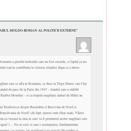
ARUL MOLDO-ROMAN AL POLITICII EXTERNE”
Romania a pierdut teritoriile care au fost cucerite, si faptul ca nu
tul real in contributia la victoria Aliatilor dupa ce a intors
ghiar care se afla in Romania, se duce la Tirgu Mures sau Cluj
tatul de pace de la Paris din 1947 – tratatul care a stabilit
a Razboi Mondial – si ca trupele maghiare alaturi de Hitler au
e lui Teodorescu despre Basarabia si Bucovina de Nord si
Transilvania de Nord! (de fapt, uneori sunt chiar reale, Viktor
ia ca viseaza la ziua in care va fi premierul acelor maghiari care
agna”)… Nu ai scris si care e asemanarea, fundamentala:
romanesc la origine, iar maghiarii l-au ocupat; Basarabia si