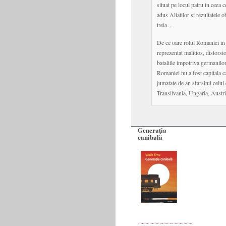
situat pe locul patru in ceea 
adus Aliatilor si rezultatele o
treia…
De ce oare rolul Romaniei in 
reprezentat malitios, distorsi
bataliile impotriva germanilor
Romaniei nu a fost capitala c
jumatate de an sfarsitul celui
Transilvania, Ungaria, Aust
Generaţia
canibală