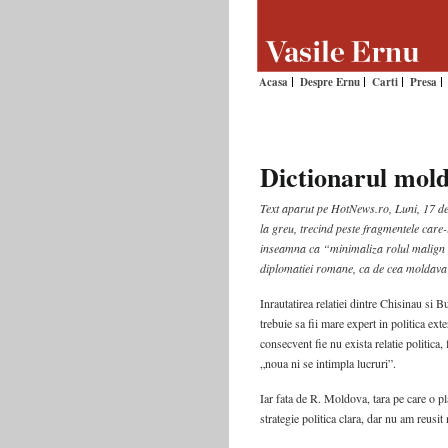
Acasa
Despre Ernu
Carti
Presa
Dictionarul mold
Text aparut pe HotNews.ro, Luni, 17 de
la greu, trecind peste fragmentele care
inseamna ca “minimaliza rolul malign 
diplomatiei romane, ca de cea moldava
Inrautatirea relatiei dintre Chisinau si 
trebuie sa fii mare expert in politica ex
consecvent fie nu exista relatie politica
„noua ni se intimpla lucruri”.
Iar fata de R. Moldova, tara pe care o p
strategie politica clara, dar nu am reusit