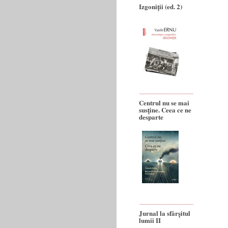
Izgoniții (ed. 2)
Centrul nu se mai
susține. Ceea ce ne
desparte
Jurnal la sfârșitul
lumii II