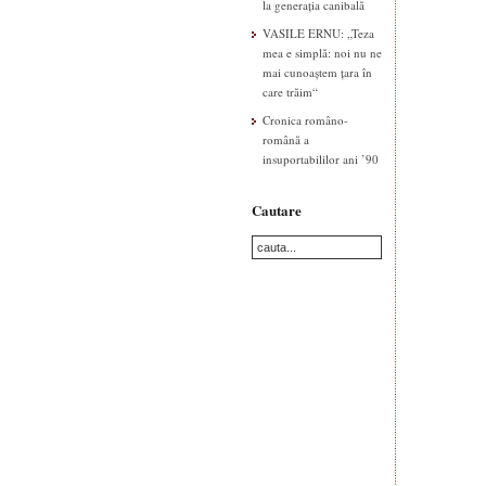
la generația canibală
VASILE ERNU: „Teza
mea e simplă: noi nu ne
mai cunoaștem țara în
care trăim“
Cronica româno-
română a
insuportabililor ani ’90
Cautare