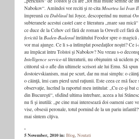
„periculos“ de Tolstoi şi că are „tot mai multe semne de într
Nabokov“. Amîndoi vor reciti şi re-cita
Moartea lui Ivan Il
împreună cu
Dublinul
lui Joyce, descoperind nu numai
Om
subteranele acestui castel care e literatura „mare sau mică“ 
ce duce de la Cehov cel fără de roman la Orwell cel fără de 
fericită
la
Baden-Badenul
înrăitului Feodor spre o magic
vor mai ajunge. Ce li s-a întîmplat posedaţilor noştri? Ce 
au împăcat întru Tolstoi şi Nabokov? Nu vreau s-o deconspi
Intelligence service
-ul literaturii, nu obişnuim să ucidem po
cititorul să o afle din ultimele scrisori ale lui Ernu. Să spun
dostoievskianism, mai pe scurt, dar nu mai simplu: o căinţă.
o căinţă, îmi cam pierd uzul raţiunii. Este ceea ce mă face s
observaţie, lucrînd la raportul meu intitulat: „Cu ce-şi bat c
din Bucureşti“, sfidînd ultima întrebare, aceea a lui Stănesc
nu fi şi inutilă: „pe cine mai interesează doi oameni care vo
vise, obsesii peronale, totul pornind de la un pariu infantil?
mai sîntem cîţiva.
-
5 November, 2010
in:
Blog
,
Noutati