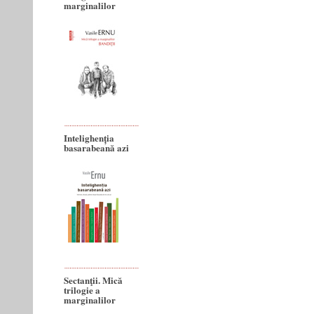
marginalilor
Intelighenția
basarabeană azi
Sectanţii. Mică
trilogie a
marginalilor