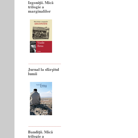
Izgoniții. Mică
trilogie a
marginalilor
Jurnal la sfârșitul
lumii
Bandiţii. Mică
trilogie a