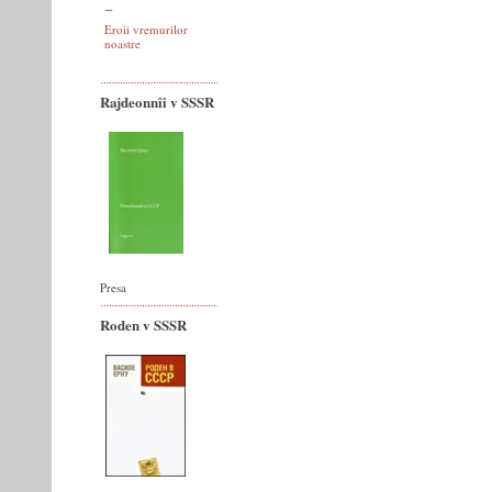
Eroii vremurilor
noastre
Rajdeonnîi v SSSR
Presa
Roden v SSSR