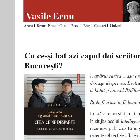
Acasa
Despre Ernu
Carti
Presa
Blog
Contact
Linkuri
Cu ce-şi bat azi capul doi scriito
Bucureşti?
A apărut cartea… aşa ara
Cosaşu despre ea. Lectr
debutat şi amicul BASta
Radu Cosaşu în Dilema 
Lucrător cum sînt, mai mu
în slujba acelui
Intelligen
recunosc public că Ernu ş
recente Obiective aflate 