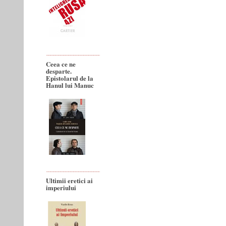
Ceea ce ne
desparte.
Epistolarul de la
Hanul lui Manuc
Ultimii eretici ai
imperiului