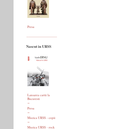
Presa
Nascut in URSS
Lansarea cartii la
Bucuresti
Presa
Muzica URSS - copii
Muzica URSS - rock