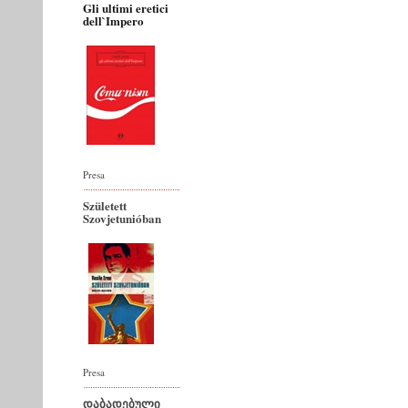
Gli ultimi eretici
dell`Impero
Presa
Született
Szovjetunióban
Presa
დაბადებული