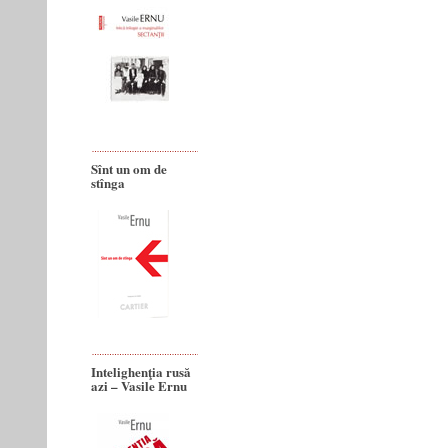
Sînt un om de
stînga
Intelighenţia rusă
azi – Vasile Ernu