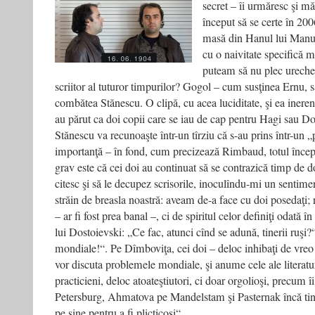
secret – îi urmăresc şi mă
început să se certe în 200
masă din Hanul lui Manuc
cu o naivitate specifică m
puteam să nu plec ureche
scriitor al tuturor timpurilor? Gogol – cum susţinea Ernu,
combătea Stănescu. O clipă, cu acea luciditate, şi ea inerent
au părut ca doi copii care se iau de cap pentru Hagi sau
Stănescu va recunoaşte într-un tîrziu că s-au prins într-un „
importanţă – în fond, cum precizează Rimbaud, totul începe
grav este că cei doi au continuat să se contrazică timp de d
citesc şi să le decupez scrisorile, inoculîndu-mi un sentimen
străin de breasla noastră: aveam de-a face cu doi posedaţi; 
– ar fi fost prea banal –, ci de spiritul celor definiţi odată î
lui Dostoievski: „Ce fac, atunci cînd se adună, tinerii ruş
mondiale!“. Pe Dîmboviţa, cei doi – deloc inhibaţi de vreo
vor discuta problemele mondiale, şi anume cele ale literatur
practicieni, deloc atoateştiutori, ci doar orgolioşi, precum î
Petersburg, Ahmatova pe Mandelstam şi Pasternak încă tiner
pe sine pentru a fi plicticoşi“.