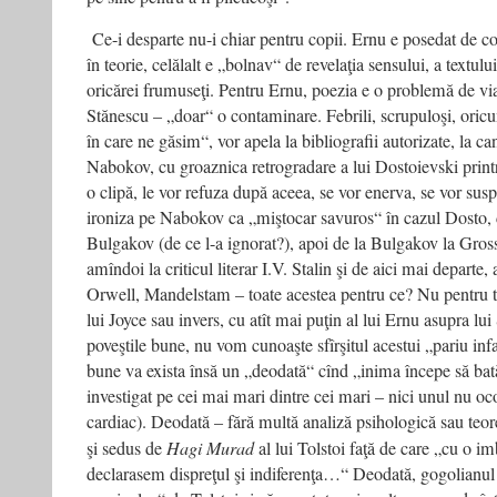
Ce-i desparte nu-i chiar pentru copii. Ernu e posedat de co
în teorie, celălalt e „bolnav“ de revelaţia sensului, a textulu
oricărei frumuseţi. Pentru Ernu, poezia e o problemă de via
Stănescu – „doar“ o contaminare. Febrili, scrupuloşi, oricu
în care ne găsim“, vor apela la bibliografii autorizate, la c
Nabokov, cu groaznica retrogradare a lui Dostoievski print
o clipă, le vor refuza după aceea, se vor enerva, se vor susp
ironiza pe Nabokov ca „miştocar savuros“ în cazul Dosto, 
Bulgakov (de ce l-a ignorat?), apoi de la Bulgakov la Gros
amîndoi la criticul literar I.V. Stalin şi de aici mai departe,
Orwell, Mandelstam – toate acestea pentru ce? Nu pentru 
lui Joyce sau invers, cu atît mai puţin al lui Ernu asupra lui
poveştile bune, nu vom cunoaşte sfîrşitul acestui „pariu infa
bune va exista însă un „deodată“ cînd „inima începe să bat
investigat pe cei mai mari dintre cei mari – nici unul nu o
cardiac). Deodată – fără multă analiză psihologică sau teor
şi sedus de
Hagi Murad
al lui Tolstoi faţă de care „cu o i
declarasem dispreţul şi indiferenţa…“ Deodată, gogolianul