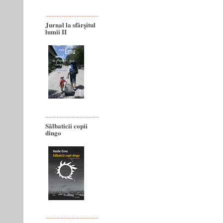
Jurnal la sfârșitul
lumii II
Sălbaticii copii
dingo