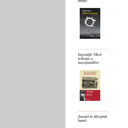
dingo
Izgoniții. Mică
trilogie a
marginalilor
Jurnal la sfârșitul
lumii