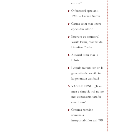
curioși”
O fereastră spre anii
1990 – Lucian Sârbu
Cartea celei mai libere
epoci din istorie
Interviu cu scriitorul
Vasile Ernu, realizat de
Dumitru Crudu
Autorul lunii mai la
Libris
Lecțiile trecutului: de la
generația de sacrificiu
la generația canibală
VASILE ERNU: „Teza
mea e simplă: noi nu ne
mai cunoaștem țara în
care trăim“
Cronica româno-
română a
insuportabililor ani ’90