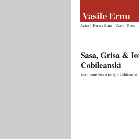
Acasa
Despre Ernu
Carti
Presa
Sasa, Grisa & Ion
Cobileanski
Iata si noul film al lui Igor Cobileanski