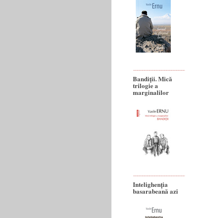
Bandiţii. Mică
trilogie a
marginalilor
Intelighenția
basarabeană azi