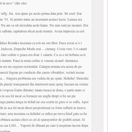
 in urss” (din site)
ne inTg. Jiu. Am ajuns pe acolo prima data prin ’86 cred. Dar
rin ’91. Si pentru mine au insemnat acelasi lucru. Lumea era
. Nu am sa uit niciodata acele haine. Nu mai sunt pe nicaieri. Era
i salbatic capitalism decat acele trentze. Aveai impresia ca esti
didasi Romika insemna ca esti un om liber. Daca aveai si o i
Jackson, Depeche Mode erai …ciumeg. Costa vreo 3-4 salarii
 fara vedete o geaca era doar 1 salariu. Ca sa o iei trebuia sa-ti
uni inainte. Pana la urma cedau si veneau zicand: duminica
ta era un orgasm existential. Galagia urmata era aceea de pe
oarecii fugeau pe conducte din cauza vibratiilor, vecinii ieseau
la… Singura problema era vedeta de pe spate. Hehehe! Stencilul
e plastic transparent din interiorul unui spray faceam un sistem
 (vopsea foarte diluata): taiam tzeaca in doua, o parte mare si
 in asa fel incat sa formeze un unghi drept si fie un pic
baga partea lunga in lichid iar cea scurta in gura si se sufla. Apoi
i in asa fel incat direct proportional cu forta suflarii in tzeava
uier; asta insemna ca lichidul se ridica pe tzeva fiind gata sa fie
obtinea acelasi efect cu cel al sparayurilor de grafitti astazi. Si
ana sau LSD… Vaporii de diluant pe care ii inspiram lacom dupa
nveseleau…