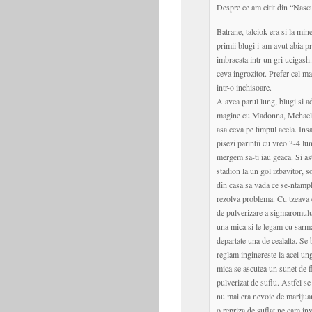
Despre ce am citit din “Nascut
Batrane, talciok era si la mi
primii blugi i-am avut abia p
imbracata intr-un gri ucigash
ceva ingrozitor. Prefer cel ma
intr-o inchisoare.
A avea parul lung, blugi si a
magine cu Madonna, Mchael 
asa ceva pe timpul acela. Insa
pisezi parintii cu vreo 3-4 l
mergem sa-ti iau geaca. Si as
stadion la un gol izbavitor, s
din casa sa vada ce se-ntamp
rezolva problema. Cu tzeava d
de pulverizare a sigmaromului
una mica si le legam cu sarma
departate una de cealalta. Se 
reglam inginereste la acel ungh
mica se ascutea un sunet de fl
pulverizat de suflu. Astfel se 
nu mai era nevoie de mariju
o repriza de suflat ne cam i