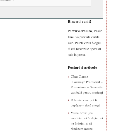
Bine ati venit!
Pe
www.ernu.ro
, Vasile
Ernu va prezinta cartile
sale. Puteti vizita blogul
si citi recenziile operelor
sale in presa.
Posturi si articole
Când Claude
înlocuiește Profesorul –
Prezentarea – Generația
canibală pentru studenți
Polemici care pot fi
depășite – dacă citești
Vasile Ernu: „Să
ascultăm, să învățăm, să
ne îndoim; și să
rămânem mereu