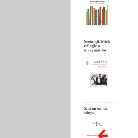
Sectanţii. Mică
trilogie a
marginalilor
Sînt un om de
stînga