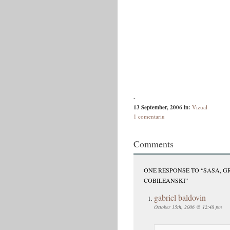
-
13 September, 2006
in:
Vizual
1 comentariu
Comments
ONE RESPONSE TO “SASA, GR
COBILEANSKI”
gabriel baldovin
October 15th, 2006 @ 12:48 pm