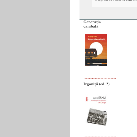
Generaţia
canibală
Izgoniții (ed. 2)