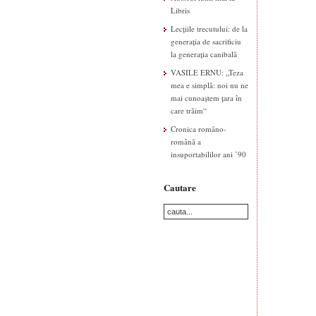
Libris
Lecțiile trecutului: de la
generația de sacrificiu
la generația canibală
VASILE ERNU: „Teza
mea e simplă: noi nu ne
mai cunoaștem țara în
care trăim“
Cronica româno-
română a
insuportabililor ani ’90
Cautare