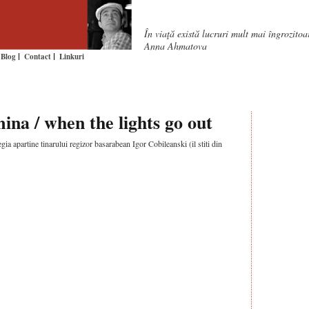
În viaţă există lucruri mult mai îngrozito
Anna Ahmatova
Blog
Contact
Linkuri
mina / when the lights go out
a apartine tinarului regizor basarabean Igor Cobileanski (il stiti din