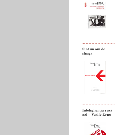
Sînt un om de
stînga
Intelighenţia rusă
azi – Vasile Ernu