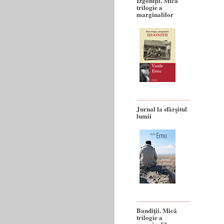
Izgoniții. Mică
trilogie a
marginalilor
Jurnal la sfârșitul
lumii
Bandiţii. Mică
trilogie a