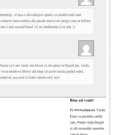
urtmetraj.. si inca o dovada(pot spune) ca moldovenii sunt
ta tuturor cunoscutilor..din pacate uneori nu merge cum ar trebuis
avem o tara second-hand :))) ne multumim si cu atat :))
bucur ca l-am vazut, ma bucur ca am ajuns la blogul tau, vasile,
vivat moldova libera! atit timp cit acolo exista gindul mitei,
nder-tu, asa cred si fratii vakulovski! ura!
Bine ati venit!
Pe
www.ernu.ro
, Vasile
Ernu va prezinta cartile
sale. Puteti vizita blogul
si citi recenziile operelor
sale in presa.