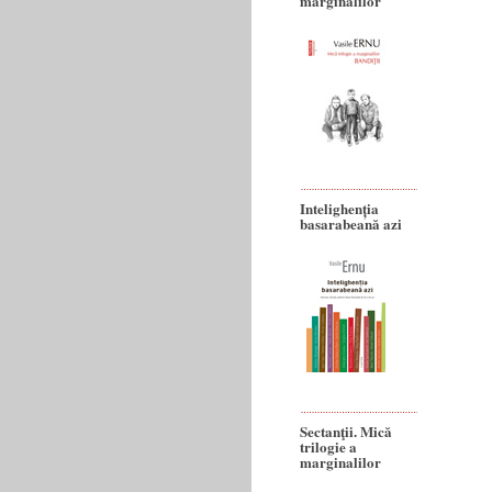
marginalilor
Intelighenția
basarabeană azi
Sectanţii. Mică
trilogie a
marginalilor