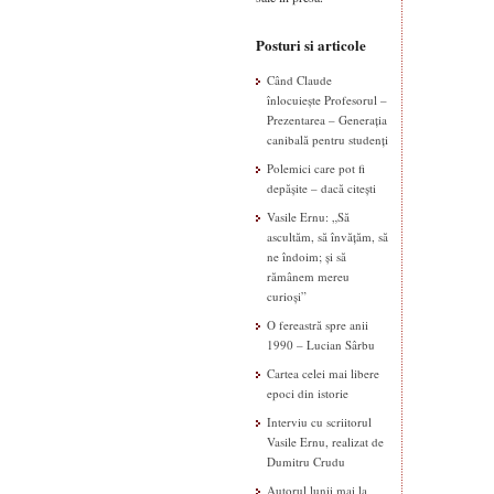
Posturi si articole
Când Claude
înlocuiește Profesorul –
Prezentarea – Generația
canibală pentru studenți
Polemici care pot fi
depășite – dacă citești
Vasile Ernu: „Să
ascultăm, să învățăm, să
ne îndoim; și să
rămânem mereu
curioși”
O fereastră spre anii
1990 – Lucian Sârbu
Cartea celei mai libere
epoci din istorie
Interviu cu scriitorul
Vasile Ernu, realizat de
Dumitru Crudu
Autorul lunii mai la