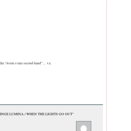
odia “Avem o tara second-hand”… v.e.
TINGE LUMINA / WHEN THE LIGHTS GO OUT”