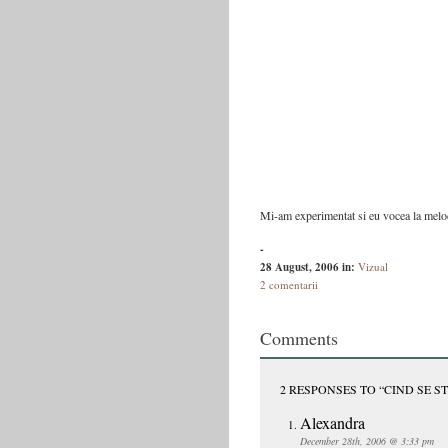
Mi-am experimentat si eu vocea la mel
-
28 August, 2006
in:
Vizual
2 comentarii
Comments
2 RESPONSES TO “CIND SE S
Alexandra
December 28th, 2006 @ 3:33 pm