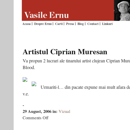
Acasa
Despre Ernu
Carti
Presa
Blog
Contact
Linkuri
Artistul Ciprian Muresan
Va propun 2 lucrari ale tinarului artist clujean Ciprian 
Blood.
Urmariti-l… din pacate expune mai mult afara dec
v.e.
-
29 August, 2006
in:
Vizual
on
Comments Off
Artistul
Ciprian