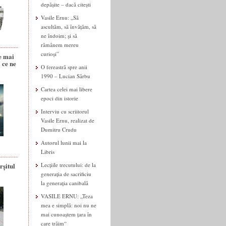
depășite – dacă citești
Vasile Ernu: „Să
ascultăm, să învățăm, să
ne îndoim; și să
rămânem mereu
curioși”
e mai
 ce ne
O fereastră spre anii
1990 – Lucian Sârbu
Cartea celei mai libere
epoci din istorie
Interviu cu scriitorul
Vasile Ernu, realizat de
Dumitru Crudu
Autorul lunii mai la
Libris
rșitul
Lecțiile trecutului: de la
generația de sacrificiu
la generația canibală
VASILE ERNU: „Teza
mea e simplă: noi nu ne
mai cunoaștem țara în
care trăim“