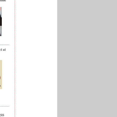
ci ai
RSS