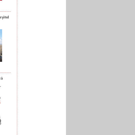
rșitul
că
r