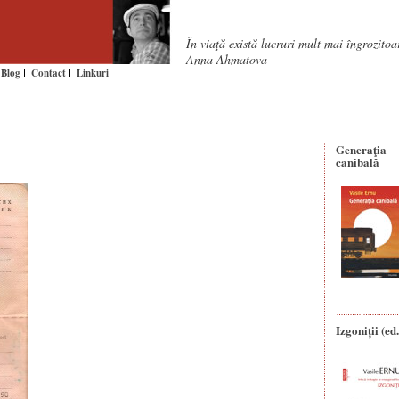
În viaţă există lucruri mult mai îngrozito
Anna Ahmatova
Blog
Contact
Linkuri
Generaţia
canibală
Izgoniții (ed.