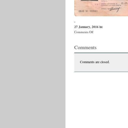
-
27 January, 2016
in:
on
Comments Off
Primul
pasaport
Comments
Comments are closed.