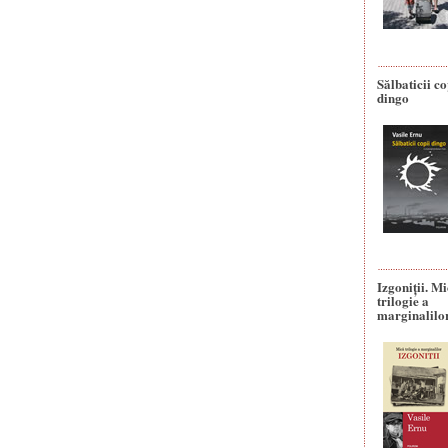
Sălbaticii co
dingo
Izgoniții. M
trilogie a
marginalilo