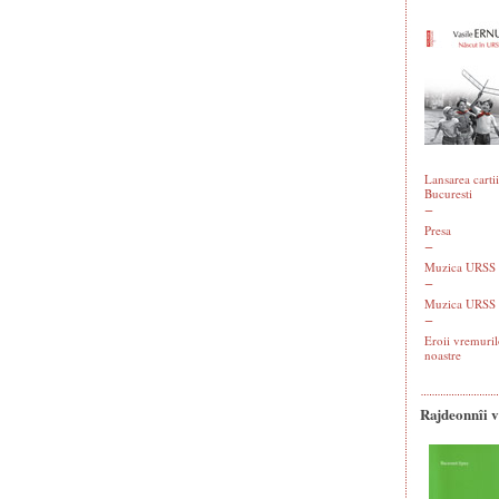
Lansarea cartii
Bucuresti
Presa
Muzica URSS -
Muzica URSS 
Eroii vremuril
noastre
Rajdeonnîi 