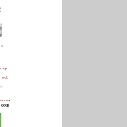
 la
 copii
- rock
or
v SSSR