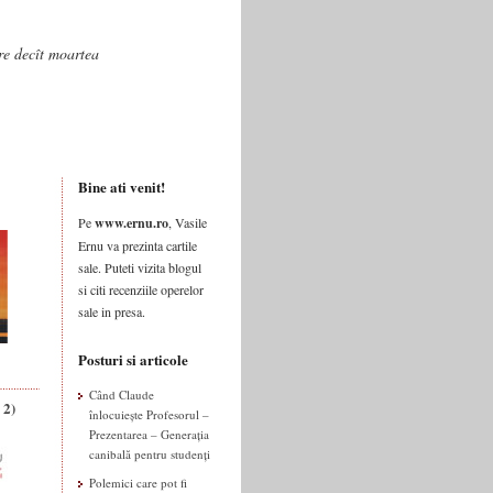
are decît moartea
Bine ati venit!
Pe
www.ernu.ro
, Vasile
Ernu va prezinta cartile
sale. Puteti vizita blogul
si citi recenziile operelor
sale in presa.
Posturi si articole
Când Claude
 2)
înlocuiește Profesorul –
Prezentarea – Generația
canibală pentru studenți
Polemici care pot fi