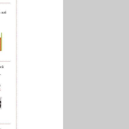
a
 azi
ică
r
e