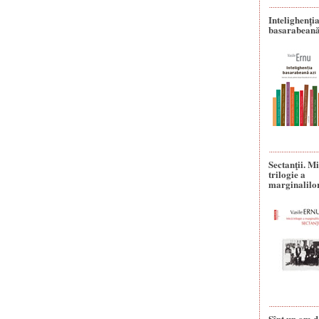
Intelighenți
basarabeană
Sectanţii. M
trilogie a
marginalilo
Sînt un om d