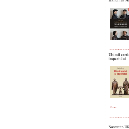
Ultimii ereti
imperiului
Presa
Nascut in U