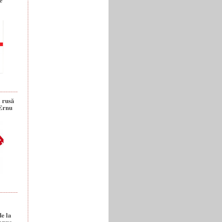
a rusă
 Ernu
de la
anuc