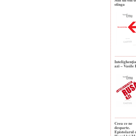
stînga
Intelighenţi
azi – Vasile
Ceea ce ne
desparte.
Epistolarul 
Hanul lui M