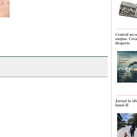
Centrul nu s
susține. Ceea
desparte
Jurnal la sfâ
lumii II