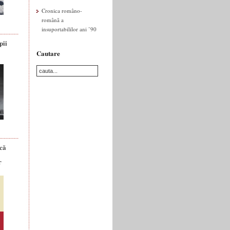
Cronica româno-
română a
insuportabililor ani ’90
pii
Cautare
ică
r