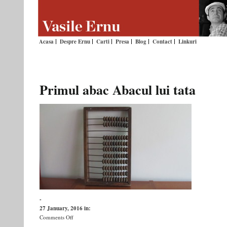
Acasa
Despre Ernu
Carti
Presa
Blog
Contact
Linkuri
Primul abac Abacul lui tata
-
27 January, 2016
in:
on
Comments Off
Primul